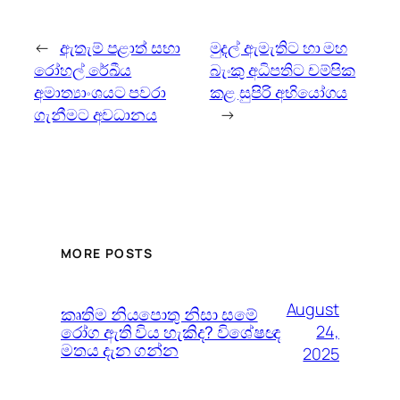
←
ඇතැම් පළාත් සභා
මුදල් ඇමැතිට හා මහ
රෝහල් රේඛීය
බැංකු අධිපතිට චම්පික
අමාත්‍යාංශයට පවරා
කළ සුපිරි අභියෝගය
ගැනීමට අවධානය
→
MORE POSTS
August
කෘතිම නියපොතු නිසා සමේ
රෝග ඇති විය හැකිද? විශේෂඥ
24,
මතය දැන ගන්න
2025