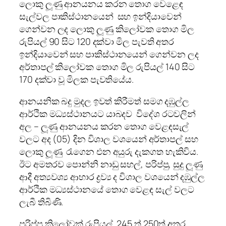
ලොකු ලූණු ආනයනය කරන තොග වෙළෙඳ
සැල්වල පාකිස්ථානයෙන් සහ ඉන්දියාවෙන්
ගෙන්වන ලද ලොකු ලූණු කිලෝවක තොග මිල
රුපියල් 90 සිට 120 දක්වා මිල පැවති අතර
ඉන්දියාවෙන් සහ පාකිස්ථානයෙන් ගෙන්වන ලද
අර්තාපල් කිලෝවක තොග මිල රුපියල් 140 සිට
170 දක්වා වූ මිලක පැවතියේය.
ආනයනික බදු මුදල ඉවත් කිරීමත් සමග දඹුල්ල
ආර්ථික මධ්‍යස්ථානයට යාබදව විදේශ රටවලින්
අල – ලූණු ආනයනය කරන තොග වෙළඳසැල්
වලට අද (05) දින විශාල වශයෙන් අර්තාපල් සහ
ලොකු ලූණු රැගෙන එන අයුරු දැකගත හැකිවිය.
ඊට අමතරව පොන්නි නාඩු සහල්, පරිප්පු, සුදු ලූණු
ආදී අත්‍යවශ්‍ය ආහාර ද්‍රව්‍ය ද විශාල වශයෙන් දඹුල්ල
ආර්ථික මධ්‍යස්ථානයේ තොග වෙළඳ සැල් වලට
ලැබී තිබිණි.
පරිප්පු කිලෝවක් රුපියල් 245 ත් 250ත් අතර