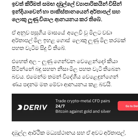
ඉවත් කිරීමත් සමඟ දඹුල්ලේ ව්‍යාපාරිකයින් විසින්
ඉන්දියාවෙන් හා
පාකිස්තානයෙන් අර්තාපල් සහ
ලොකු
ලූණු විශාල ආනයනය කර තිබේ.
ඒ අනුව පසුගිය මාසයේ අලෙවි වු මිලට වඩා
අර්තාපල් මිල ඉහළ ගොස් ලොකු ලූණු මිල තරමක්
පහත වැටීම සිදු වී තිබේ.
එහෙත් අල – ලුණු ගෙන්වන වෙළෙන්දෝ කියා
සිටින්නේ බදු සහන නිසා මිල පහත වැටි තිබෙන
බවය. එමෙන්ම තමන් විදේශීය වෙළෙඳුන්ගෙන්
ණය පදනම මත මේවා ආනයනය කළ බවයි.
දඹුල්ල ආර්ථික මධ්‍යස්ථානය සහ ඒ අවට අර්තාපල්,