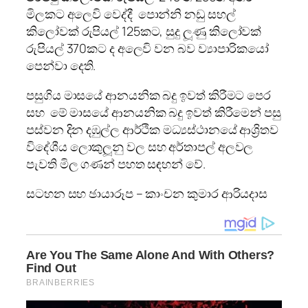
මිලකට අලෙවි වෙද්දී පොන්නි නඩු සහල්
කිලෝවක් රුපියල් 125කට, සුදු ලූණු කිලෝවක්
රුපියල් 370කට ද අලෙවි වන බව ව්‍යාපාරිකයෝ
පෙන්වා දෙති.
පසුගිය මාසයේ ආනයනික බදු ඉවත් කිරීමට පෙර
සහ මේ මාසයේ ආනයනික බදු ඉවත් කිරීමෙන් පසු
පස්වන දින දඹුල්ල ආර්ථික මධ්‍යස්ථානයේ ආශ්‍රිතව
විදේශීය ලොකුලූනු වල සහ අර්තාපල් අලවල
පැවති මිල ගණන් පහත සඳහන් වේ.
සටහන සහ ඡායාරූප – කාංචන කුමාර ආරියදාස