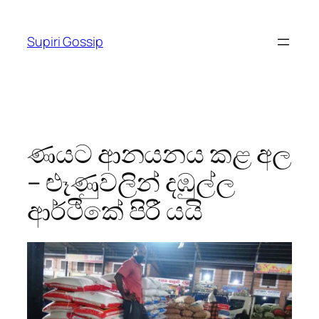
Skip
to
Supiri Gossip
content
ණයට ආනයනය කළ අල
– ළූණුවලින් දඹුල්ල
ආර්ථිකේ පිරී යයි