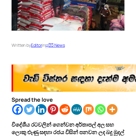
Written by
Editor
in
සුපිරි News
Spread the love
විදේශීය රටවලින් ගෙන්වන අර්තාපල් අල සහ
ලොකු ළූණු සඳහා රජය විසින් පනවන ලද බදු මුදල්