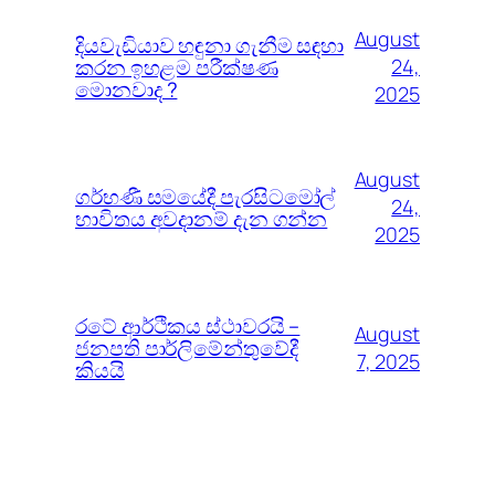
August
දියවැඩියාව හඳුනා ගැනීම සඳහා
කරන ඉහළම පරීක්ෂණ
24,
මොනවාද ?
2025
August
ගර්භණී සමයේදී පැරසිටමෝල්
24,
භාවිතය අවදානම් දැන ගන්න
2025
රටේ ආර්ථිකය ස්ථාවරයි –
August
ජනපති පාර්ලිමේන්තුවේදී
7, 2025
කියයි