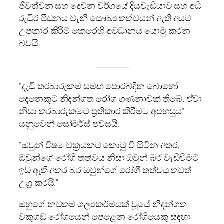
ජීවත්වන සහ දෙවන වර්ගයේ දියවැඩියාව සහ අධි
රුධිර පීඩනය වැනි සෞඛ්‍ය තත්වයන් ඇති අයට
උපකාර කිරීම කෙරෙහි අවධානය යොමු කරන
බවයි.
“දැඩි තරබාරුකම සමඟ පොරබදින බොහෝ
දෙනෙකුට නිදන්ගත රෝග ගණනාවක් තිබේ. ඒවා
නිසා තරබාරුකමට ප්‍රතිකාර කිරීමට අපහසුය”
යනුවෙන් සෝමර්ස් පවසයි.
“ඔවුන් විෂම චක්‍රයකට කොටු වී සිටින අතර,
ඔවුන්ගේ රෝගී තත්වය නිසා ඔවුන් බර වැඩිවීමට
ඉඩ ඇති අතර බර ඔවුන්ගේ රෝගී තත්වය තවත්
උග්‍ර කරයි.”
ඔහුගේ නවතම ශල්‍යකර්මයක් වූයේ නිදන්ගත
වකුගඩු රෝගයෙන් පෙළෙන රෝගියෙකු සඳහා