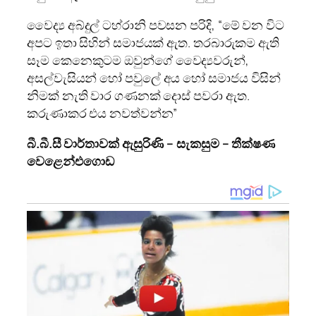
වෛද්‍ය අබ්දුල් ටහ්රානි පවසන පරිදි, “මේ වන විට
අපට ඉතා සිහින් සමාජයක් ඇත. තරබාරුකම ඇති
සෑම කෙනෙකුටම ඔවුන්ගේ වෛද්‍යවරුන්,
අසල්වැසියන් හෝ පවුලේ අය හෝ සමාජය විසින්
නිමක් නැති වාර ගණනක් දොස් පවරා ඇත.
කරුණාකර එය නවත්වන්න”
බී.බී.සී වාර්තාවක් ඇසුරිණි – සැකසුම – තීක්ෂණ
වෙළෙන්එගොඩ