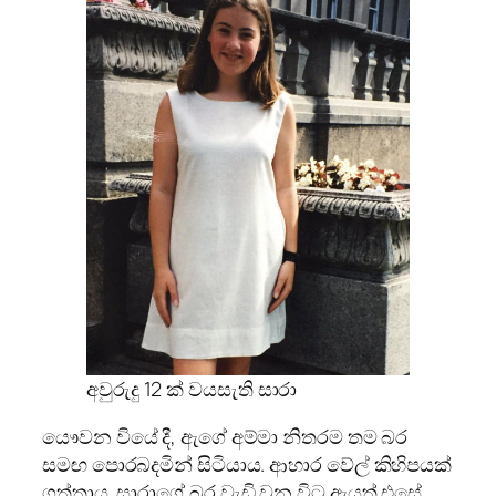
අවුරුදු 12 ක් වයසැති සාරා
යෞවන වියේ දී, ඇගේ අම්මා නිතරම තම බර
සමඟ පොරබදමින් සිටියාය. ආහාර වේල් කිහිපයක්
ගත්තාය. සාරාගේ බර වැඩි වන විට ඇයත් එසේ