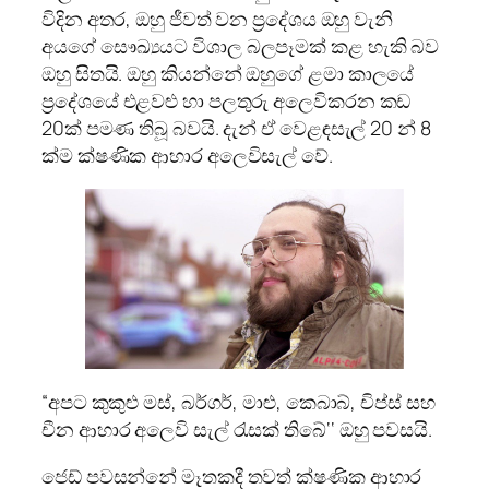
විදින අතර, ඔහු ජීවත් වන ප්‍රදේශය ඔහු වැනි
අයගේ සෞඛ්‍යයට විශාල බලපෑමක් කළ හැකි බව
ඔහු සිතයි. ඔහු කියන්නේ ඔහුගේ ළමා කාලයේ
ප්‍රදේශයේ එළවළු හා පලතුරු අලෙවිකරන කඩ
20ක් පමණ තිබූ බවයි. දැන් ඒ වෙළඳසැල් 20 න් 8
ක්ම ක්ෂණික ආහාර අලෙවිසැල් වේ.
“අපට කුකුළු මස්, බර්ගර්, මාළු, කෙබාබ්, චිප්ස් සහ
චීන ආහාර අලෙවි සැල් රැසක් තිබේ‘‘ ඔහු පවසයි.
ජෙඩ් පවසන්නේ මෑතකදී තවත් ක්ෂණික ආහාර