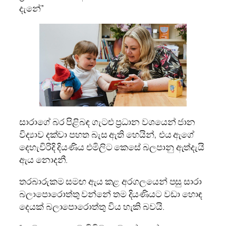
දැනේ”
සාරාගේ බර පිළිබඳ ගැටළු ප්‍රධාන වශයෙන් ජාන
විද්‍යාව දක්වා පහත බැස ඇති හෙයින්, එය ඇගේ
දෙහැවිරිදි දියණිය එමිලිට කෙසේ බලපානු ඇත්දැයි
ඇය නොදනී.
තරබාරුකම සමඟ ඇය කළ අරගලයෙන් පසු සාරා
බලාපොරොත්තු වන්නේ තම දියණියට වඩා හොඳ
දෙයක් බලාපොරොත්තු විය හැකි බවයි.