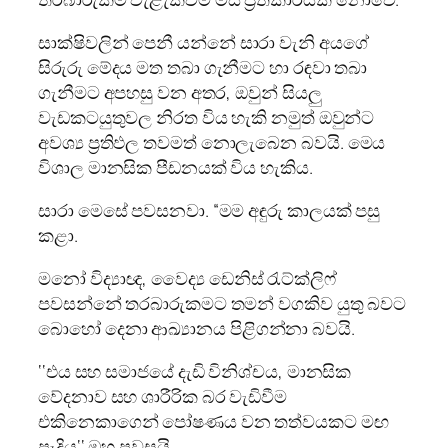
සාක්ෂිවලින් පෙනී යන්නේ සාරා වැනි අයගේ
සිරුරු මේදය මත තබා ගැනීමට හා රඳවා තබා
ගැනීමට අපහසු වන අතර, ඔවුන් සියලු
වැඩකටයුතුවල නිරත විය හැකි නමුත් ඔවුන්ට
අවශ්‍ය ප්‍රතිඵල තවමත් නොලැබෙන බවයි. මෙය
විශාල මානසික පීඩනයක් විය හැකිය.
සාරා මෙසේ පවසනවා. “මම අඳුරු කාලයක් පසු
කළා.
මනෝ විද්‍යාඥ, වෛද්‍ය ඩෙනිස් රැට්ක්ලිෆ්
පවසන්නේ තරබාරුකමට තමන් වගකිව යුතු බවට
බොහෝ දෙනා ආඛ්‍යානය පිළිගන්නා බවයි.
‘‘එය සහ සමාජයේ දැඩි විනිශ්චය, මානසික
වේදනාව සහ ශාරීරික බර වැඩිවීම
එකිනෙකාගෙන් පෝෂණය වන තත්වයකට මඟ
පෑදිය‘‘ ඔහු පවසයි.