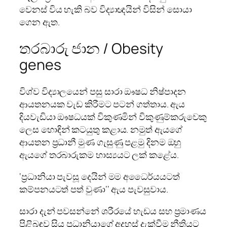
වෙනස් විය හැකි බව විද්‍යාඥයින් විසින් සොයා
ගෙන ඇත.
තරබාරු ජාන / Obesity
genes
විශ්ව විද්‍යාලයෙන් පසු සාරා ඖෂධ නිෂ්පාදන
ආයතනයක වැඩ කිරීමට පටන් ගත්තාය. ඇය
දියවැඩියා ඖෂධයක් විකුණමින් විකුණුම්කරුවෙකු
ලෙස හොඳින් කටයුතු කළාය. නමුත් ඇයගේ
ආයතන ප්‍රධානී මුණ ගැසුණු පළමු දිනම ඔහු
ඇයගේ තරබාරුකම හාස්‍යයට ලක් කළේය.
‘ප්‍රධානියා පැවසූ දෙයින් මම අධෛර්යයටත්
කම්පනයටත් පත් වුණා‘‘ ඇය පැවසුවාය.
සාරා දැන් පවසන්නේ ශරීරයේ හැඩය සහ ප්‍රමාණය
පිළිබඳව සිය ප්‍රධානියාගේ අදහස් දැක්වීම නීතියට