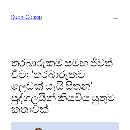
Skip
to
Supiri Gossip
content
තරබාරුකම සමඟ ජීවත්
වීම: ‘තරබාරුකම
ලෙඩක් යැයි සිතන‘
පුද්ගලයින් කියවිය යුතුම
කතාවක්