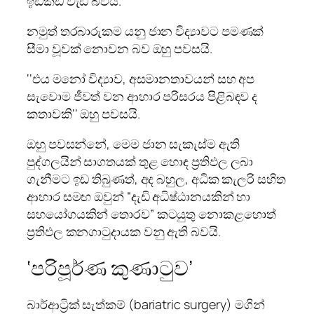
ඉඩකඩ වැඩි බවයි.
නමුත් තරබාරුකම යනු ජාන විද්‍යාවට පමණක්
සීමා වූවක් නොවන බව ඔහු පවසයි.
‘‘එය මනෝ විද්‍යාව, අසමානතාවයන් සහ අප
සැවොම ජීවත් වන ආහාර පරිසරය පිළිබඳව ද
කතාවකි‘‘ ඔහු පවසයි.
ඔහු පවසන්නේ, මෙම ජාන සැකැස්ම ඇති
පුද්ගලයින් සාගතයක් තුළ හොඳ ප්‍රතිඵල ලබා
ගැනීමට ඉඩ තිබුණත්, අද බහුල, අධික කැලරි සහිත
ආහාර සමඟ ඔවුන් “දැඩි අධිෂ්ඨානයකින් හා
සහයෝගයකින් තොරව” කටයුතු නොකළහොත්
ප්‍රතිඵල කනගාටුදායක වනු ඇති බවයි.
‘පරිපූර්ණ කුණාටුව’
බාර්ආට්‍රික් සැත්කම් (bariatric surgery) මගින්