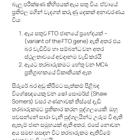
බැලූ පරීක්ෂණ කිහිපයක් ඇය සතු විය. ඒවායේ
ප්‍රතිඵල මගින් වැදගත් කරුණු දෙකක් අනාවරණය
විය:
ඇය සතුව FTO ජානයේ ප්‍රභේදයක් –
(variant of the FTO gene) ඇති අතර එය
බර වැඩිවීම හා සම්බන්ධ වන අතර
ස්ථුලතාවයේ අවදානම වැඩි කරයි
ඇයට තරබාරුකමට හේතු වන MC4
ප්‍රතිග්‍රාහකයේ විකෘතියක් ඇත
සිරුරේ බර අඩු කිරීමට සැත්කම් පිළිබඳ
විශේෂඥයෙකු වන ෂෝ සොමර්ස් (Shaw
Somers) වසර ගණනාවක් තිස්සේ දැඩි
තරබාරුකමට ප්‍රතිකාර කරන පුද්ගලයෙකි. ඔහු
පවසන්නේ සාරා වැනි පුද්ගලයින්ට උරුම වී ඇති
ඇතැම් ජාන සමූහයක් ඇති අතර, එසේ නොවන
අය සමඟ සසඳන විට තරබාරුකම ඇතිවීමේ