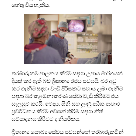
හේතු විය හැකිය.
තරබාරුකම පාලනය කිරීම සඳහා උපාය මාර්ගයක්
දියත් කර ඇති බව බ්‍රිතාන්‍ය රජය පවසයි. බර අඩු
කර ගැනීම සඳහා වැඩි පිරිසකට සහාය ලබා ගැනීම
සඳහා බර කළමනාකරණ සේවා වැඩි කිරීමට එය
සැලසුම් කරයි. මේදය, සීනි සහ ලුණු අධික ආහාර
ප්‍රවර්ධනය කිරීම අවසන් කිරීම සඳහා නීති
සම්පාදනය කිරීමට ද නියමිතය.
බ්‍රිතාන්‍ය සෞඛ්‍ය සේවය පවසන්නේ තරබාරුකමින්