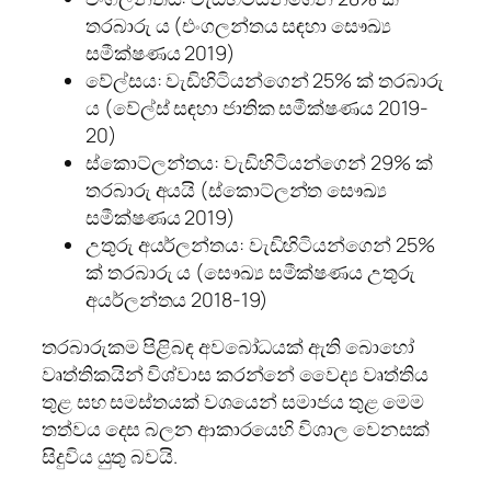
තරබාරු ය (එංගලන්තය සඳහා සෞඛ්‍ය
සමීක්ෂණය 2019)
වේල්සය: වැඩිහිටියන්ගෙන් 25% ක් තරබාරු
ය (වේල්ස් සඳහා ජාතික සමීක්ෂණය 2019-
20)
ස්කොට්ලන්තය: වැඩිහිටියන්ගෙන් 29% ක්
තරබාරු අයයි (ස්කොට්ලන්ත සෞඛ්‍ය
සමීක්ෂණය 2019)
උතුරු අයර්ලන්තය: වැඩිහිටියන්ගෙන් 25%
ක් තරබාරු ය (සෞඛ්‍ය සමීක්ෂණය උතුරු
අයර්ලන්තය 2018-19)
තරබාරුකම පිළිබඳ අවබෝධයක් ඇති බොහෝ
වෘත්තිකයින් විශ්වාස කරන්නේ වෛද්‍ය වෘත්තිය
තුළ සහ සමස්තයක් වශයෙන් සමාජය තුළ මෙම
තත්වය දෙස බලන ආකාරයෙහි විශාල වෙනසක්
සිදුවිය යුතු බවයි.