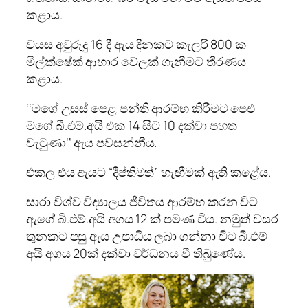
කළාය.
වයස අවුරුදු 16 දී ඇය දිනකට කැලරි 800 ක
මිල්ක්ෂේක් ආහාර වේලක් ගැනීමට තීරණය
කළාය.
‘‘මගේ උසස් පෙළ පන්ති ආරම්භ කිරීමට පෙඑ
මගේ බී.එම්.අයි එක 14 සිට 10 දක්වා පහත
වැටුණා‘‘ ඇය පවසන්නීය.
එකල එය ඇයට “දීප්තිමත්” හැඟීමක් ඇති කළේය.
සාරා විශ්ව විද්‍යාලය ජීවිතය ආරම්භ කරන විට
ඇගේ බී.එම්.අයි අගය 12 ක් පමණ විය. නමුත් වසර
තුනකට පසු ඇය උපාධිය ලබා ගන්නා විට බී.එම්
අයි අගය 20ක් දක්වා වර්ධනය වී තිබු‍ණේය.