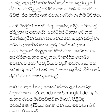
ය. ඔහු පැහැදිලි කරන්නේ සැත්කම යනු ඔහුගේ
ජීවිතය වැඩිදියුණු කිරීම සඳහා පමණක් නොවන
බවත්, එය මිනිසාගේ ජීවිතය බේරා ගැනීම බවත්ය.
පෝර්ට්ස්මූත් හි ක්වීන් ඇලෙක්සැන්ඩ්‍රා රෝහලේ
ස්ථුලතා සායනයේදී, සෝමර්ස් මහතා වෙනත්
විශේෂඥයින් සමඟ සම්බන්ධ වේ. ඔවුන් පුළුල් හා
පූර්ව ශල්‍යකර්ම සඳහා පුළුල් සත්කාර ලබා
දෙයි. ඔහුගේ සියලුම රෝගීන් වසර ගණනාවක
අසාර්ථක ආහාර පාලනය, මානසික සෞඛ්‍ය
වේදනාව හෝ දියවැඩියාව වැනි රෝගාබාධ සහ
තරබාරු රෝගීන් බොහෝ දෙනෙකු පීඩා විඳින අධි
රුධිර පීඩනයෙන් ද පෙළේ.
සාරාට, ඇගේ බලාපොරොත්තුව දැන් වෛද්‍ය
විද්‍යාව මත ය. Saxenda සහ Semaglutide වැනි
ආහාර රුචිය මැඩපවත්වන ඖෂධ පිළිබඳ
පර්යේෂණ ඉදිරියට ගෙන යන බව වෛද්‍ය අබ්ද්
ටහ්රානි පවසයි.