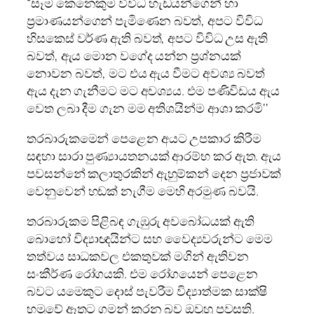
“සෑම කෙනෙකුම විවිධ හැඩයන්ගෙන් හා
ප්‍රමාණයන්ගෙන් පැමිණෙන බවත්, අපට විවිධ
හිසකෙස් වර්ණ ඇති බවත්, අපට විවිධ උස ඇති
බවත්, ඇය මොන වගේද යන්න ප්‍රශ්නයක්
නොවන බවත්, මට එය ඇය වීමට අවශ්‍ය බවත්
ඇය දැන ගැනීමට මට අවශ්‍යය. එම පණිවිඩය ඇය
වෙත ලබා දීම ගැන මම අතිශයින්ම ආශා කරමි‘‘
තරබාරුකමෙන් පෙළෙන අයට උපකාර කිරීම
සඳහා සාරා පුණ්‍යායතනයක් ආරම්භ කර ඇත. ඇය
පවසන්නේ කලාතුරකින් ඇහුම්කන් දෙන ප්‍රජාවක්
වෙනුවෙන් හඩක් නැගීම මෙහි අරමුණ බවයි.
තරබාරුකම පිළිබඳ ගැඹුරු අවබෝධයක් ඇති
බොහෝ විද්‍යාඥයින්ට සහ වෛද්‍යවරුන්ට මෙම
තත්වය සාධකවල එකතුවක් මගින් ඇතිවන
සංකීර්ණ රෝගයකි. එම රෝගයෙන් පෙළෙන
බවට යමෙකුට දොස් පැවරීම විද්‍යාත්මක සාක්ෂි
හමුවේ ඈතට ගමන් කරන බව ඔවුහු පවසති.