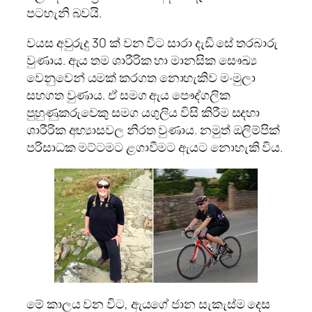
පටහැනි බවයි.
වයස අවුරුදු 30 ක් වන විට සාරා දැඩි සේ තරබාරු
වුණාය. ඇය තම ශාරීරික හා මානසික සෞඛ්‍ය
වෙනුවෙන් යමක් කරගත නොහැකිව මංමුලා
සහගත වුණාය. ඒ සමග ඇය පෞද්ගලික
පුහුණුකරුවෙකු සමග යගුලිය විසි කිරීම සදහා
ශාරීරික අභ්‍යාසවල නිරත වුණාය. නමුත් ඔලිම්පික්
පරිසාධක මට්ටමට ළගාවීමට ඇයට නොහැකි විය.
මේ කාලය වන විට, ඇයගේ ජාන සැකැස්ම දෙස