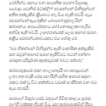
රෝගීන්ට සහාය වන සායනික මනෝ විද්‍යාඥ,
වෛද්‍ය ඩෙනිස් රැට්ක්ලිෆ් පවසන්නේ මිනිසුන්ගේ
අතීත අත්දැකීම් ක්‍රියාවට නැංවිය හැකි බවයි. ඇය
පවසන්නේ ඇය දකින බොහෝ පුද්ගලයින්
කම්පනය, අපයෝජනය හෝ නොසලකා හැරීම
අත්විඳ ඇති බවයි. උදාහරණයක් ලෙස ආහාර සමඟ
අක්‍රිය සම්බන්ධතාවයකට එය හේතු වේ.
“මම හිතන්නේ මිනිසුන්ට ඇති මානසික අත්දැකීම්
සහ ඔවුන් ආහාර සමඟ ඇතිවීමට පටන් ගන්නා
සබඳතා පරිපූර්ණ කුණාටුවක් බවට පත්වේ.”
තරබාරුකමේ ජාන හා ලාභදායී හා පහසුවෙන්
ලබා ගත හැකි මේද සහ සීනි සහිත ආහාර සඳහා
එකට එක් වූ විට තත්ත්වය වඩාත් සංකීර්ණ වන බව
ඇය පවසයි.
සාරාගේ මිතුරා ජෙඩ් ඔහුගේ ජීවිත කාලය පුරාම
හල්හි වත්තක ජීවත් විය. ඔහු තරබාරුකමින් පීඩා