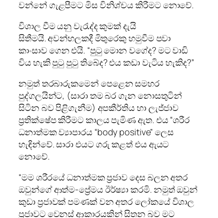
වන්නේ ගැළපීමට මිස විනිශ්චය කිරීමට නොවේ.
විශාල වීම යනු වැරැද්ද කුමක් දැයි
සිතීමයි. අවන්හලකදී මිතුරෙකු හමුවීම පවා
කාංසාව ගෙන එයි. “පුටු මොන වගේද? මට වාඩි
විය හැකි පුටු පුටු තිබේද? එය කඩා වැටිය හැකිද?”
නමුත් තරබාරුකමෙන් පෙළෙන සමහර
පුද්ගලයින්ට, (සාරා තම බර ගැන නොසතුටින්
සිටින බව පිළිගැනීම) අපකීර්තිය හා ලැජ්ජාව
ප්‍රතික්ෂේප කිරීමට කාලය පැමිණ ඇත. එය “ශරීර
ධනාත්මක ව්‍යාපාරය “body positive” ලෙස
හැඳින්වේ. සාරා එයට ගරු කළත් එය ඇයට
නොවේ.
“මම ශරීරයේ ධනාත්මක ප්‍රජාව දෙස බලන අතර
ඔවුන්ගේ ආත්ම-ප්‍රේමය ඊර්ෂ්‍යා කරමි. නමුත් ඔවුන්
කුඩා ප්‍රජාවක් පමණක් වන අතර ලෝකයේ විශාල
ප්‍රජාවට වෙනස් ආකාරයකින් සිතන බව මට