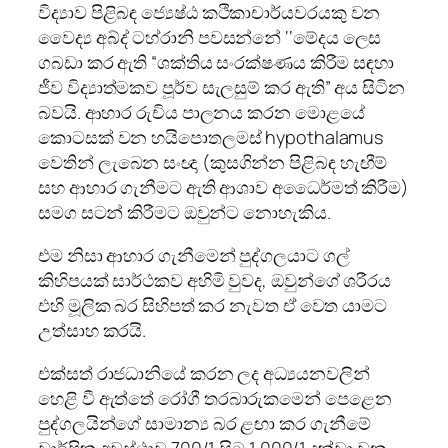
විද්‍යාව පිළිබඳ ජ්‍යෙෂ්ඨ කථිකාචාර්යවරයකු වන
වෛද්‍ය අබ්ද් ටහ්රානි පවසන්නේ ‘‘මේදය ලෙස
ගබඩා කර ඇති “ශක්තිය සංරක්ෂණය කිරීම සඳහා
ජීව විද්‍යාත්මකව පූර්ව සැලසුම් කර ඇති” අය සිටින
බවයි. ආහාර රුචිය පාලනය කරන මොළයේ
කොටසක් වන හයිපොතලමස් hypothalamus
වෙතින් ලැබෙන සංඥා (කුසගින්න පිළිබඳ හැඟීම්
සහ ආහාර ගැනීමට ඇති ආශාව අධෛර්මත් කිරීම)
සමග සටන් කිරීමට ඔවුන්ට නොහැකිය.
එම නිසා ආහාර ගැනීමෙන් පුද්ගලයාට ගල්
කිහිපයක් සාර්ථකව අහිමි වුවද, ඔවුන්ගේ ශරීරය
එහි මූලික බර සිහිපත් කර නැවත ඒ වෙත යාමට
උත්සාහ කරයි.
එක්සත් රාජධානියේ කරන ලද අධ්‍යයනවලින්
හෙළි වී ඇත්තේ රෝගී තරබාරුකමෙන් පෙළෙන
පුද්ගලයින්ගේ සාමාන්‍ය බර ළඟා කර ගැනීමේ
වාර්ෂික අවස්ථාව 700/1 සිට 1,000/1 දක්වා වන