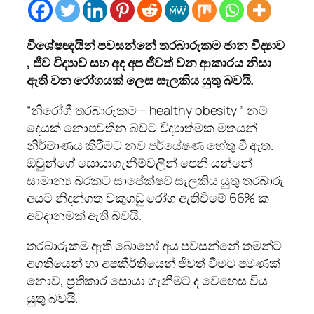
විශේෂඥයින් පවසන්නේ තරබාරුකම ජාන විද්‍යාව
, ජීව විද්‍යාව සහ අද අප ජීවත් වන ආකාරය නිසා
ඇති වන රෝගයක් ලෙස සැලකිය යුතු බවයි.
“නිරෝගී තරබාරුකම – healthy obesity ” නම්
දෙයක් නොපවතින බවට විද්‍යාත්මක මතයන්
නිර්මාණය කිරීමට නව පර්යේෂණ හේතු වී ඇත.
ඔවුන්ගේ සොයාගැනීම්වලින් පෙනී යන්නේ
සාමාන්‍ය බරකට සාපේක්ෂව සැලකිය යුතු තරබාරු
අයට නිදන්ගත වකුගඩු රෝග ඇතිවීමේ 66% ක
අවදානමක් ඇති බවයි.
තරබාරුකම ඇති බොහෝ අය පවසන්නේ තමන්ට
අගතියෙන් හා අපකීර්තියෙන් ජීවත් වීමට පමණක්
නොව, ප්‍රතිකාර සොයා ගැනීමට ද වෙහෙස විය
යුතු බවයි.