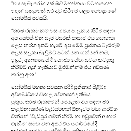
“එය සැබෑ රෝගයක් බව මහජනයා වටහාගෙන
නැත” යනුවෙන් බර අඩු කිරීමේ ශල්‍ය වෛද්‍ය ෂෝ
සොමර්ස් පවසයි.
“තරබාරුකම නම් වසංගතය පාලනය කිරීම සඳහා
අප අසමත් වන සෑම වසරක් පාසාම එය භයානක
ලෙස නරක අතට හැරේ. අප මෙම ප්‍රශ්නය බැරෑරුම්
ලෙස සලකා බැලීමට පටන් නොගන්නේ නම්,
නුදුරු අනාගතයේ දී සෞඛ්‍ය සේවා සමඟ කටයුතු
කිරීමට ඇති හැකියාව මුළුමනින්ම එය අඩපණ
කරනු ඇත.”
සෝමර්ස් මහතා පවසන පරිදි ප්‍රතිකාර පිළිබඳ
අවබෝධයේ විශාල වෙනසක් ද තිබිය
යුතුය. තරබාරුකමෙන් පෙළෙන අය සඳහා බර
කළමනාකරණ වැඩසටහන් ඕනෑවට වඩා ආරම්භ
වන්නේ “වැඩිපුර ගමන් කිරීම හා අඩුවෙන් ආහාර
ගැනීම” සමඟ වන අතර එය යථාර්ථයේ දී
තරබාරුකම වැළැක්වීම මිස ප්‍රතිකාරයක් නොවේ.