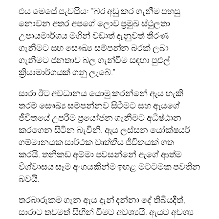
එය මෙසේ පැවසීය: “බර අඩු කර ගැනීම පහසු
නොවන අතර අපගේ ලොව ප්‍රමුඛ ස්ථුලතා
උපායමාර්ගය මගින් වඩාත් දැනුවත් තීරණ
ගැනීමට සහ සෞඛ්‍ය සම්පන්න බරක් ලබා
ගැනීමට ජනතාව බල ගැන්වීම සඳහා පුළුල්
ක්‍රියාමාර්ගයක් ගනු ලැබේ.”
සාරා ඊට අවධානය යොමු කරන්නේ ඇය හැකි
තරම් සෞඛ්‍ය සම්පන්නව සිටීමට සහ ඇයගේ
ජීවිතයේ උපරිම ප්‍රයෝජන ගැනීමට අධිෂ්ඨාන
කරගෙන සිටින බැවිනි. ඇය ලස්සන යෝක්ෂයර්
ගම්මානයක සාර්ථක වෘත්තීය ජීවිතයක් ගත
කරයි. තනිකඩ අම්මා පවසන්නේ ඇගේ ආත්ම
විශ්වාසය සෑම අංශයකින්ම ඉහළ මට්ටමක පවතින
බවයි.
තරබාරුකම ගැන ඇය දැන් දන්නා දේ තිබියදීත්,
සාරාට තවමත් සිහින් වීමට අවශ්‍යයි. ඇයට අවශ්‍ය