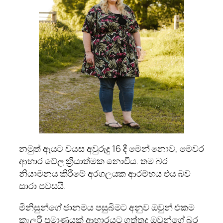
නමුත් ඇයට වයස අවුරුදු 16 දී මෙන් නොව, මෙවර
ආහාර වේල ක්‍රියාත්මක නොවීය. තම බර
නියාමනය කිරීමේ අරගලයක ආරම්භය එය බව
සාරා පවසයි.
මිනිසුන්ගේ ජානමය පසුබිමට අනුව ඔවුන් එකම
කැලරි ප්‍රමාණයක් ආහාරයට ගත්තද ඔවුන්ගේ බර