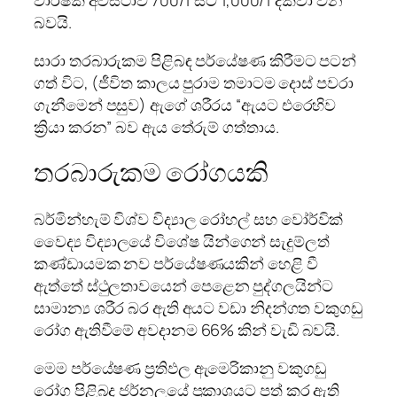
බවයි.
සාරා තරබාරුකම පිළිබඳ පර්යේෂණ කිරීමට පටන්
ගත් විට, (ජීවිත කාලය පුරාම තමාටම දොස් පවරා
ගැනීමෙන් පසුව) ඇගේ ශරීරය “ඇයට එරෙහිව
ක්‍රියා කරන” බව ඇය තේරුම් ගත්තාය.
තරබාරුකම රෝගයකි
බර්මින්හැම් විශ්ව විද්‍යාල රෝහල් සහ වෝර්වික්
වෛද්‍ය විද්‍යාලයේ විශේෂ යින්ගෙන් සැදුම්ලත්
කණ්ඩායමක නව පර්යේෂණයකින් හෙළි වී
ඇත්තේ ස්ථුලතාවයෙන් පෙළෙන පුද්ගලයින්ට
සාමාන්‍ය ශරීර බර ඇති අයට වඩා නිදන්ගත වකුගඩු
රෝග ඇතිවීමේ අවදානම 66% කින් වැඩි බවයි.
මෙම පර්යේෂණ ප්‍රතිඵල ඇමෙරිකානු වකුගඩු
රෝග පිළිබද ජර්නලයේ ප්‍රකාශයට පත් කර ඇති