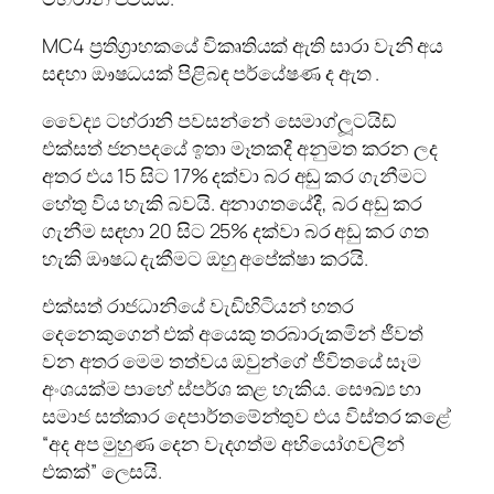
MC4 ප්‍රතිග්‍රාහකයේ විකෘතියක් ඇති සාරා වැනි අය
සඳහා ඖෂධයක් පිළිබඳ පර්යේෂණ ද ඇත .
වෛද්‍ය ටහ්රානි පවසන්නේ සෙමාග්ලූටයිඩ්
එක්සත් ජනපදයේ ඉතා මෑතකදී අනුමත කරන ලද
අතර එය 15 සිට 17% දක්වා බර අඩු කර ගැනීමට
හේතු විය හැකි බවයි. අනාගතයේදී, බර අඩු කර
ගැනීම සඳහා 20 සිට 25% දක්වා බර අඩු කර ගත
හැකි ඖෂධ දැකීමට ඔහු අපේක්ෂා කරයි.
එක්සත් රාජධානියේ වැඩිහිටියන් හතර
දෙනෙකුගෙන් එක් අයෙකු තරබාරුකමින් ජීවත්
වන අතර මෙම තත්වය ඔවුන්ගේ ජීවිතයේ සෑම
අංශයක්ම පාහේ ස්පර්ශ කළ හැකිය. සෞඛ්‍ය හා
සමාජ සත්කාර දෙපාර්තමේන්තුව එය විස්තර කළේ
“අද අප මුහුණ දෙන වැදගත්ම අභියෝගවලින්
එකක්” ලෙසයි.