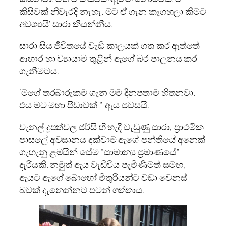
කිසිවක් නිවැරදි නැහැ. මට ඒ ගැන කෑගහලා කීමට
අවශ්‍යයි‘ සාරා කියන්නීය.
සාරා සිය ජීවිතයේ වැඩි කාලයක් ගත කර ඇත්තේ
ආහාර හා ව්‍යායාම තුළින් ඇගේ බර පාලනය කර
ගැනීමටය.
‘මගේ තරබාරුකම ගැන මම දිනපතාම හිතනවා.
එය මට මහා පීඩාවක් ‘‘ ඇය පවසයි.
චැනල් දූපත්වල ජර්සි හි හැදී වැඩුණු සාරා, ප්‍රාථමික
පාසලේ අවසානය දක්වාම ඇගේ පන්තියේ අනෙක්
ගැහැනු ළමයින් සේම “සාමාන්‍ය ප්‍රමාණයේ”
දැරියකි. නමුත් ඇය වැඩිවිය පැමිණීමත් සමඟ,
ඇයට ඇගේ බොහෝ මිතුරියන්ට වඩා වෙනස්
බවක් දැනෙන්නට පටන් ගත්තාය.