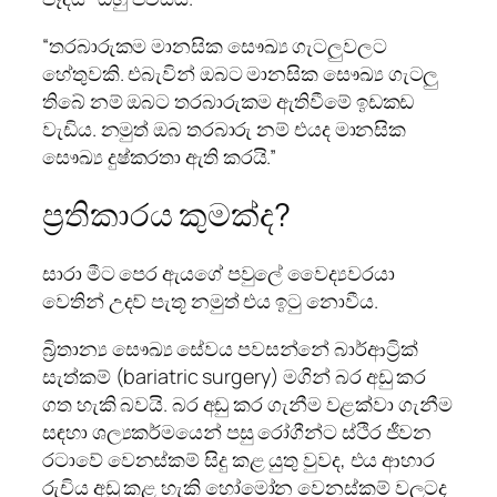
“තරබාරුකම මානසික සෞඛ්‍ය ගැටලුවලට
හේතුවකි. එබැවින් ඔබට මානසික සෞඛ්‍ය ගැටලු
තිබේ නම් ඔබට තරබාරුකම ඇතිවීමේ ඉඩකඩ
වැඩිය. නමුත් ඔබ තරබාරු නම් එයද මානසික
සෞඛ්‍ය දුෂ්කරතා ඇති කරයි.”
ප්‍රතිකාරය කුමක්ද?
සාරා මීට පෙර ඇයගේ පවුලේ වෛද්‍යවරයා
වෙතින් උදව් පැතූ නමුත් එය ඉටු නොවීය.
බ්‍රිතාන්‍ය සෞඛ්‍ය සේවය පවසන්නේ බාර්ආට්‍රික්
සැත්කම් (bariatric surgery) මගින් බර අඩු කර
ගත හැකි බවයි. බර අඩු කර ගැනීම වළක්වා ගැනීම
සඳහා ශල්‍යකර්මයෙන් පසු රෝගීන්ට ස්ථිර ජීවන
රටාවේ වෙනස්කම් සිදු කළ යුතු වුවද, එය ආහාර
රුචිය අඩු කළ හැකි හෝමෝන වෙනස්කම් වලටද