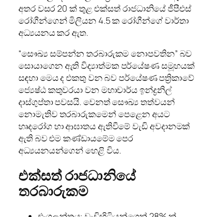
අතර වසර 20 ක් තුළ එක්සත් රාජධානියේ ජීපීඑස්
රෝගීන්ගෙන් මිලියන 4.5 ක රෝගීන්ගේ වාර්තා
අධ්‍යයනය කර ඇත.
“සෞඛ්‍ය සම්පන්න තරබාරුකම නොපවතින” බව
සොයාගෙන ඇති විද්‍යාත්මක පර්යේෂණ සමූහයක්
සඳහා මෙය ද එකතු වන බව පර්යේෂණ පත්‍රිකාවේ
ජ්‍යෙෂ්ඨ කතුවරයා වන මහාචාර්ය ඉන්ද්‍රනිල්
දාස්ගුප්තා පවසයි. වෙනත් සෞඛ්‍ය තත්වයන්
නොමැතිව තරබාරුකමෙන් පෙළෙන අයට
හෘදරෝග හා ආඝාතය ඇතිවීමේ වැඩි අවදානමක්
ඇති බව එම කණ්ඩායමේම පෙර
අධ්‍යයනයන්ගෙන් හෙළි විය.
එක්සත් රාජධානියේ
තරබාරුකම
එංගලන්තය: වැඩිහිටියන්ගෙන් 28% ක්