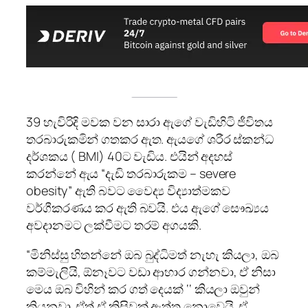
39 හැවිරිදි මවක වන සාරා ඇගේ වැඩිහිටි ජීවිතය
තරබාරුකමින් ගතකර ඇත. ඇයගේ ශරීර ස්කන්ධ
දර්ශකය ( BMI) 40ට වැඩිය. එයින් අදහස්
කරන්නේ ඇය “දැඩි තරබාරුකම – severe
obesity” ඇති බවට වෛද්‍ය විද්‍යාත්මකව
වර්ගීකරණය කර ඇති බවයි. එය ඇගේ සෞඛ්‍යය
අවදානමට ලක්වීමට තරම් අගයකි.
“මිනිස්සු හිතන්නේ ඔබ බුද්ධිමත් නැහැ කියලා, ඔබ
කම්මැලියි, ඕනෑවට වඩා ආහාර ගන්නවා, ඒ නිසා
මෙය ඔබ විහින් කර ගත් දෙයක් ‘‘ කියලා ඔවුන්
කියනවා. ඒත් ඒ කිසිවක් ඇත්ත නොවෙයි. ඒ