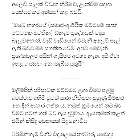
අලෙවි සැලක් විවෘත කිරීම වැළැක්වීම සඳහා
පෙත්සමකට අත්සන් කළ බවයි.
“ඔබේ නගරයේ (සමාජ-ආර්ථික මට්ටමේ පහත්
මට්ටමක පවතින) ඕනෑම ප්‍රදේශයක් දෙස
බැලුවහොත්, වැඩි වැඩියෙන් එවැනි අලෙවි සැල්
ඇති බවට මම සහතික වෙමි. අපට මෙවැනි
ප්‍රදේශවලට පයින් ගැසීමට අවශ්‍ය නැත. අපි ඒවා
ඉහළට ඔසවා නොතැබිය යුතුයි”
ඔලිම්පික් පරිසාධක මට්ටමට ළගා වීමට පළමු
අවස්ථාව අහිමි වුවත් සාරා නිතිපතා පුහුණු වීම්කර
හොඳින් ආහාර ගත්තාය. නමුත් ක්‍රමයෙන් තම බර
වීමට පටන් ගත් බව ඇය දුටුවාය. ඇය කුමක් කළත්
එයින් කිසිදු වෙනසක් සිදු නොවීය.
බර්මින්හැම් විශ්ව විද්‍යාලයේ තරබාරු වෛද්‍ය