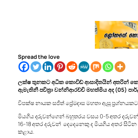
Spread the love
ලක්ෂ තුනකට අධික කොවිඩ් ආසාදිතයින් අතරින් කොව
ඇමැතිනී පවිත්‍රා වන්නිආරච්චි මහත්මිය අද (05) පාර
විපක්ෂ නායක සජිත් ප්‍රේමදාස මහතා ඇසූ ප්‍රශ්නයක
මියගිය දරුවන්ගෙන් බහුතරය වසය 0-5 අතර දරුවන්
16-18 අතර දරුවන් දෙදෙනෙකු ද මියගිය අතර සිටින 
කළාය.