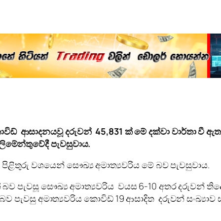
ිඩ් ආසාදනයවූ දරුවන් 45,831 ක් මේ දක්වා වාර්තා වී ඇත
්ලිමේන්තුවේදී පැවසුවාය.
ට පිළිතුරු වශයෙන් සෞඛ්‍ය අමාත්‍යවරිය මේ බව පැවසුවාය.
 බව පැවසූ සෞඛ්‍ය අමාත්‍යවරිය වයස 6-10 අතර දරුවන් ත
බව පැවසු අමාත්‍යවරිය කොවිඩ් 19 ආසාදිත දරුවන් සංඛ්‍යාව