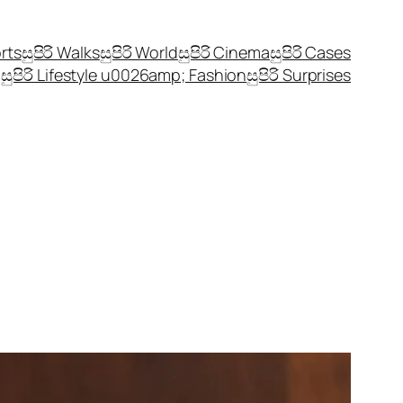
orts
සුපිරි Walks
සුපිරි World
සුපිරි Cinema
සුපිරි Cases
සුපිරි Lifestyle u0026amp; Fashion
සුපිරි Surprises