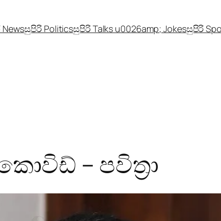
රි News
සුපිරි Politics
සුපිරි Talks u0026amp; Jokes
සුපිරි Sp
විඩ් – පවිත්‍රා