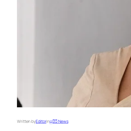
Written by
Editor
in
සුපිරි News