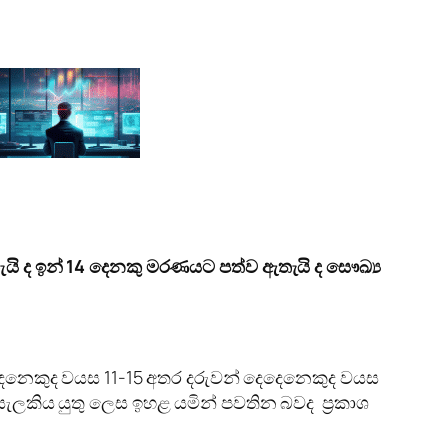
ැයි ද ඉන් 14 දෙනකු මරණයට පත්ව ඇතැයි ද සෞඛ්‍ය
ිදෙනෙකුද වයස 11-15 අතර දරුවන් දෙදෙනෙකුද වයස
 සැලකිය යුතු ලෙස ඉහළ යමින් පවතින බවද ප්‍රකාශ