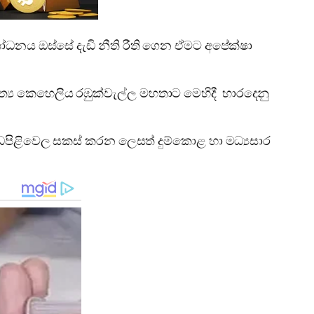
ශෝධනය ඔස්සේ දැඩි නීති රීති ගෙන ඒමට අපේක්ෂා
ාත්‍ය කෙහෙලිය රඹුක්වැල්ල මහතාට මෙහිදී භාරදෙනු
ළ වැඩපිළිවෙල සකස් කරන ලෙසත් දුම්කොළ හා මධ්‍යසාර