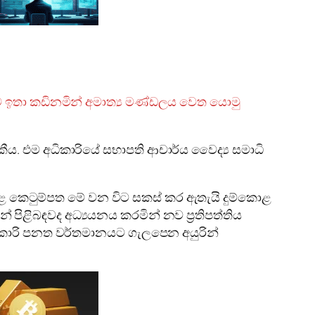
රිකාව ඉතා කඩිනමින් අමාත්‍ය මණ්ඩලය වෙත යොමු
 කීය. එම අධිකාරියේ සභාපති ආචාර්ය වෛද්‍ය සමාධි
යට අදාළ කෙටුම්පත මේ වන විට සකස් කර ඇතැයි දුම්කොළ
න් පිළිබඳවද අධ්‍යයනය කරමින් නව ප්‍රතිපත්තිය
 අධිකාරි පනත වර්තමානයට ගැලපෙන අයුරින්