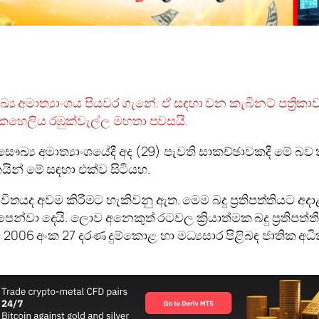
ට සෞඛ්‍ය අමාත්‍යාංශය පියවර ගැනේ. ඒ සඳහා වන කැබිනට් පත්‍
කෙහෙලිය රඹුක්වැල්ල මහතා පවසයි.
සෞඛ්‍ය අමාත්‍යාංශයේදී අද (29) පැවති සාකච්ඡාවකදී මේ බව
යින් මේ සඳහා එක්ව සිටියහ.
්වැටි භාවිතයද අවම කිරීමට හැකිවනු ඇත. මෙම බදු ප්‍රතිපත්ති
න්වා දෙයි. ලොව අනෙකුත් රටවල ක්‍රියාත්මක බදු ප්‍රතිපත්තී
න්ම 2006 අංක 27 දරණ දුම්කොළ හා මධ්‍යසාර පිළිබඳ ජාතික