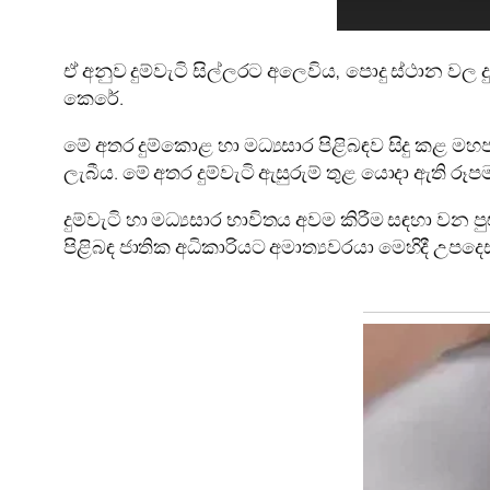
ඒ අනුව දුම්වැටි සිල්ලරට අලෙවිය, පොදු ස්ථාන ව
කෙරේ.
මේ අතර දුම්කොළ හා මධ්‍යසාර පිළිබඳව සිදු කළ ම
ලැබීය. මේ අතර දුම්වැටි ඇසුරුම් තුළ යොදා ඇති රූ
දුම්වැටි හා මධ්‍යසාර භාවිතය අවම කිරීම සඳහා වන ප
පිළිබඳ ජාතික අධිකාරියට අමාත්‍යවරයා මෙහිදී උපදෙ