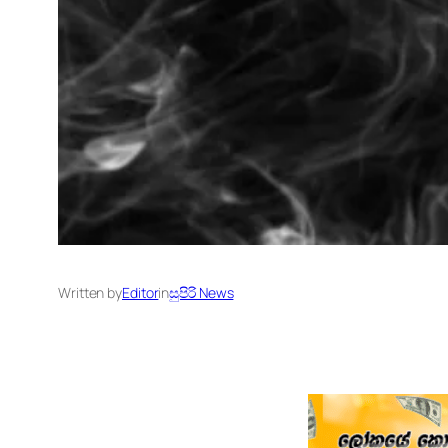
Written by
Editor
in
සුපිරි News