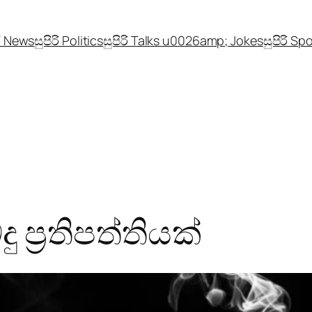
රි News
සුපිරි Politics
සුපිරි Talks u0026amp; Jokes
සුපිරි Sp
 ප්‍රතිපත්තියක්