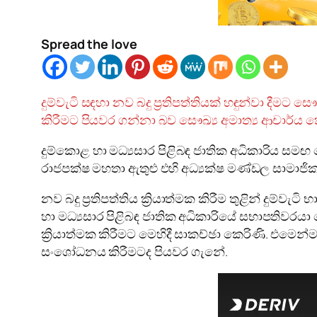
Spread the love
දුම්වැටි සඳහා නව බදු ප්‍රතිපත්තියක් හඳුන්වා දීම
කිරීමට පියවර ගන්නා බව සෞඛ්‍ය අමාත්‍ය ආචාර්ය 
දුම්කොළ හා මධ්‍යසාර පිළිබඳ ජාතික අධිකාරිය සමඟ 
රාජපක්ෂ මහතා ඇතුළු එහි අධ්‍යක්ෂ මණ්ඩල සාමාජික
නව බදු ප්‍රතිපත්තිය ක්‍රියාත්මක කිරීම තුළින් දුම
හා මධ්‍යසාර පිළිබඳ ජාතික අධිකාරියේ සභාපතිවරයා පෙ
ක්‍රියාත්මක කිරීමට මෙහිදී සාකච්ඡා කෙරිණි. එමෙ
සංශෝධනය කිරීමටද පියවර ගැනේ.