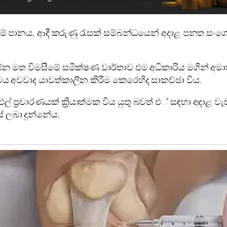
ල දුම් පානය, ආදී කරුණු රැසක් සම්බන්ධයෙන් අදාළ පනත සං
හජන මත විමසීමේ සමීක්ෂණ වාර්තාව එම අධිකාරිය මගින් අම
පමය අවවාද යාවත්කාලීන කිරීම කෙරෙහිද සාකච්ඡා විය.
ුළුල් ප්‍රචාරණයක් ක්‍රියාත්මක විය යුතු බවත් එ් සඳහා අදා
ස් ලබා දුන්නේය.