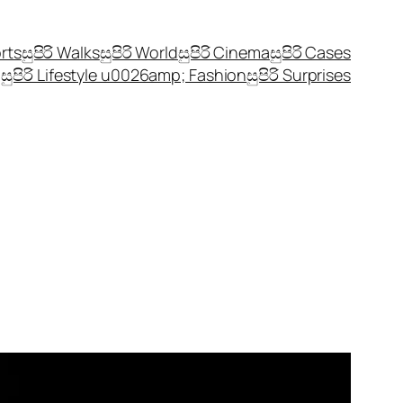
orts
සුපිරි Walks
සුපිරි World
සුපිරි Cinema
සුපිරි Cases
සුපිරි Lifestyle u0026amp; Fashion
සුපිරි Surprises