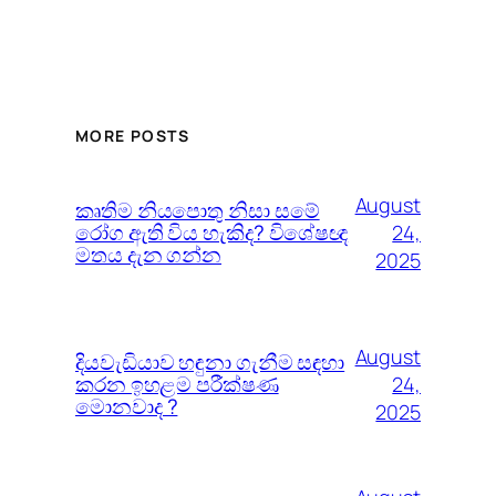
MORE POSTS
August
කෘතිම නියපොතු නිසා සමේ
රෝග ඇති විය හැකිද? විශේෂඥ
24,
මතය දැන ගන්න
2025
August
දියවැඩියාව හඳුනා ගැනීම සඳහා
කරන ඉහළම පරීක්ෂණ
24,
මොනවාද ?
2025