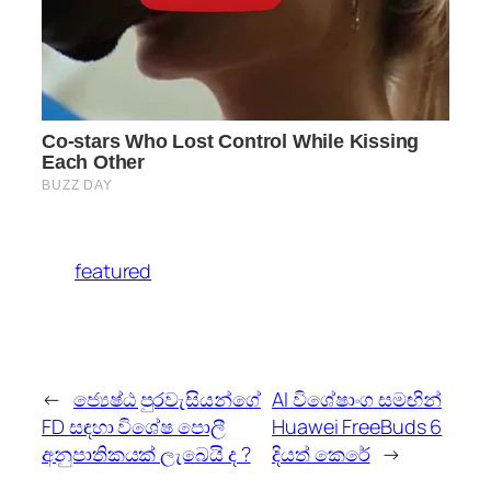
featured
←
ජ්‍යෙෂ්ඨ පුරවැසියන්ගේ
AI විශේෂාංග සමඟින්
FD සඳහා විශේෂ පොලී
Huawei FreeBuds 6
අනුපාතිකයක් ලැබෙයි ද ?
දියත් කෙරේ
→