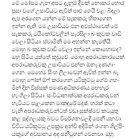
මේ මෝසම ගැන අපට දැනුම් දීමක් නොකර හොර
පූසා වගේ උසා­වි­යට ඇවිත් පාළු ගෙයි වළං බිඳලා
ඇප අර­ගෙන යන්න මේ සැක­කරු හිතා­ගෙන
ඉන්න ඇති. මම උසා­වි­යට එන අව­ස්ථා­වෙත් මේ
සැක­කරු ටයි­කෝ­ට්ව­ලින් සැර­සිලා බංකු­වක වාඩි
වෙලා සිටියා. ස්වාමීනි මම අහන්න කැම­තියි.
මොහු බංකු­වක වාඩි වෙලා ඉන්නේ කොහො­මද?
ඔහු සිටිය යුත්තේ කූඩුවේ. මොහු අප­රා­ධ­කා­ර­යෙක්.
අප­රා­ධ­ක­රු­වකු උසා­වි­යට එන්න ඕනෑ දණ­ගා­
ගෙන. මෙහෙම සිංහ ලීලා­වෙන් ඇවිත් ඉන්න බෑ.
මොහු ෆෝන් ඕෆ් කර­ගෙන යටි­කූට්ටු ගේම් ගහ­
මින් දින විස්සක් පමණ අධි­ක­ර­ණය මඟ­හැර
හැංගිලා සිටියා. සංවි­ධා­නා­ත්මක අප­රා­ධ­ක­රු­වන්
හැටි­යට සැල­කෙන මාක­ඳුරේ මදුෂ්, හරක් කටා
වැනි අප­රා­ධ­ක­රු­ව­න්ටත් වඩා සූක්ෂ්මව කට­යුතු
කළ පුද්ග­ල­යකු බවට විම­ර්ශ­න­ව­ලදී පෙනී යනවා.
විවිධ යටි­කූට්ටු උපක්‍ර‍ම අන්චි අදි­මින් රංගන ශිල්පි­
ය­කුගේ අව­සා­නය අද සනි­ටු­හන් වෙනවා. ඔහු