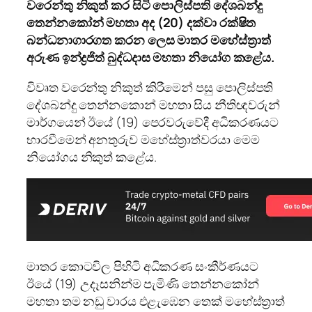
වරෙන්තු නිකුත් කර සිටි පොලි­ස්පති දේශ­බන්දු
තෙන්න­කෝන් මහතා අද (20) දක්වා රක්ෂිත
බන්ධ­නා­ගා­ර­ගත කරන ලෙස මාතර මහේ­ස්ත්‍රාත්
අරුණ ඉන්ද්‍ර­ජිත් බුද්ධ­දාස මහතා නියෝග කළේය.
විවෘත වරෙන්තු නිකුත් කිරී­මෙන් පසු පොලි­ස්පති
දේශ­බන්දු තෙන්න­කොන් මහතා සිය නීති­ඥ­ව­රුන්
මාර්ග­යෙන් ඊයේ (19) පෙර­ව­රු­වේදී අධි­ක­ර­ණ­යට
භාර­වී­මෙන් අන­තු­රුව මහේ­ස්ත්‍රා­ත්ව­රයා මෙම
නියෝ­ගය නිකුත් කළේය.
මාතර කොට­විල පිහිටි අධි­ක­රණ සංකී­ර්ණ­යට
ඊයේ (19) උදෑ­ස­නින්ම පැමිණි තෙන්න­කෝන්
මහතා තම නඩු වාරය එළැ­ඹෙන තෙක් මහේ­ස්ත්‍රාත්