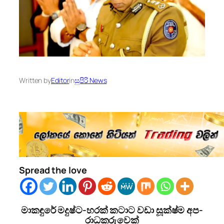
Written by
Editor
in
සුපිරි News
Spread the love
මාක­ඳුරේ මදුෂ්ට-හරක් කටාට වඩා සූක්ෂ්ම අප­
රා­ධ­ක­රු­වෙක්