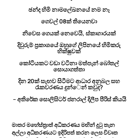
ඡන්ද හිමි නාමලේඛ­නයේ නම නෑ
ගෙවල් 08ක් තියෙ­නවා
නිවෙස ගෙයක් නෙවෙයි, ස්කාගා­ර­යක්
දිවු­රුම් ප්‍ර‍කාශයේ ඔහුගේ ලිපි­නයේ හිමි­කරු
භික්ෂුවක්
කෝටි­ය­කට වඩා වටිනා මත්පැන් බෝතල්
සොයාගත්තා
දින 20ක් සැඟව සිටී­මට ආධාර අනු­බල සහ
රැක­ව­රණය දුන්‌ෙන් කවුද?
– අති­රේක සොලි­සි­ටර් ජන­රාල් දිලීප පීරිස් කියයි
මාතර මහේ­ස්ත්‍රාත් අධි­ක­ර­ණය මඟින් දුටු තැන
අල්ලා අධි­ක­ර­ණ­යට ඉදි­රි­පත් කරන ලෙස විවෘත