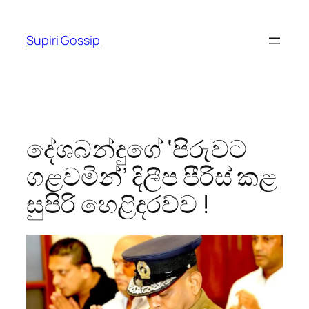
Skip
to
Supiri Gossip
content
දේශබන්දුගේ ‘පිරුවට
ගළවමින්’ දිලීප පීරිස් කළ
සුපිරි හෙළිදරව්ව !