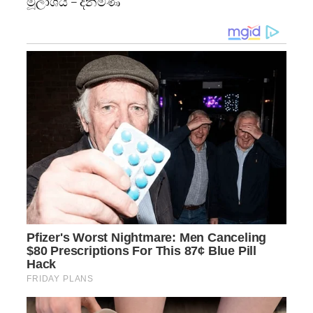
මූලාශය – දිනමිණ