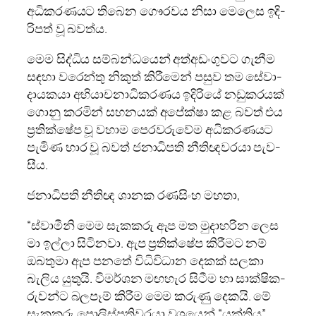
අධි­ක­ර­ණ­යට තිබෙන ගෞර­වය නිසා මෙලෙස ඉදි­
රි­පත් වූ බවත්ය.
මෙම සිද්ධිය සම්බ­න්ධ­යෙන් අත්අ­ඩං­ගු­වට ගැනීම
සඳහා වරෙන්තු නිකුත් කිරී­මෙන් පසුව තම සේවා­
දා­ය­කයා අභි­යා­ච­නා­ධි­ක­ර­ණය ඉදි­රියේ නඩු­ක­ර­යක්
ගොනු කර­මින් සහ­න­යක් අපේක්ෂා කළ බවත් එය
ප්‍රති­ක්ෂේප වූ වහාම පෙර­ව­රු­වේම අධි­ක­ර­ණ­යට
පැමිණ භාර වූ බවත් ජනා­ධි­පති නීති­ඥ­ව­රයා පැව­
සීය.
ජනා­ධි­පති නීතිඥ ශානක රණ­සිංහ මහතා,
“ස්වාමීනි මෙම සැක­කරු ඇප මත මුදා­හ­රින ලෙස
මා ඉල්ලා සිටි­නවා. ඇප ප්‍රති­ක්ෂේප කිරී­මට නම්
ඔබ­තුමා ඇප පනතේ විධි­වි­ධාන දෙකක් සලකා
බැලිය යුතුයි. විම­ර්ශන මඟ­හැර සිටීම හා සාක්ෂි­ක­
රු­වන්ට බල­පෑම් කිරීම මෙම කරුණු දෙකයි. මේ
සැක­කරු පොලි­ස්ප­ති­ව­රයා වශ­යෙන් “යුක්තිය”