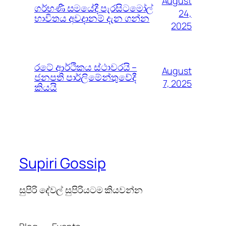
August
ගර්භණී සමයේදී පැරසිටමෝල්
24,
භාවිතය අවදානම් දැන ගන්න
2025
රටේ ආර්ථිකය ස්ථාවරයි –
August
ජනපති පාර්ලිමේන්තුවේදී
7, 2025
කියයි
Supiri Gossip
සුපිරි දේවල් සුපිරියටම කියවන්න