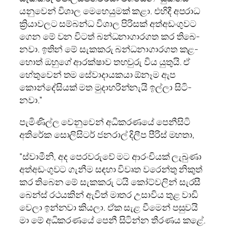
යනු­වෙන් විශාල මෙහෙ­යු­මක් කළා. එහිදී අප­රාධ
ක්‍රියා­ව­ලට සම්බන්ධ විශාල පිරි­සක් අත්අ­ඩං­ගු­වට
ගෙන මේ වන විටත් බන්ධ­නා­ගා­ර­ගත කර තිබෙ­
නවා. ඉතින් මේ සැක­කරු බන්ධ­නා­ගා­ර­ගත කළ­
හොත් ඔහුගේ ආර­ක්ෂාව තහ­වුරු විය යුතුයි. ඒ
හේතු­වෙන් තම සේවා­දා­ය­කයා ඕනෑම ඇප
කොන්දේ­සි­යක් මත මුදා­හ­රි­න්නැයි ඉල්ලා සිටි­
නවා.”
පැමි­ණිල්ල වෙනු­වෙන් අධි­ක­ර­ණයේ පෙනී­සිටි
අති­රේක සොලි­සි­ටර් ජන­රාල් දිලීප පීරිස් මහතා,
“ස්වාමීනි, අද පෙර­ව­රුවේ මට ආරං­චි­යක් ලැබුණා
අත්අ­ඩං­ගු­වට ගැනීම සඳහා විවෘත වරෙන්තු නිකුත්
කර තිබෙන මේ සැක­කරු ටයි කෝට්ව­ලින් සැරසී
බෙන්ස් රථ­ය­කින් ඇවිත් මාතර උසා­විය තුළ වාඩි
වෙලා ඉන්නවා කියලා. ඒක සැළ වීමෙන් පසු­වයි
මා මේ අධි­ක­ර­ණයේ පෙනී සිටින්න තීර­ණය කළේ.