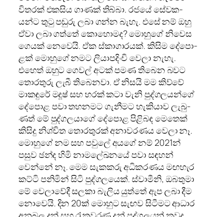
විත­රක් එක­සිය ගාණක් තිබ්බා. රජයේ සේව­ක­
යන්ට තුටු පඬුරු ලබා ගන්න බැහැ. එසේ නම් ඔහු
ඒවා ලබා ගත්තේ කොහො­මද? මොහුගේ නිවෙස
ගෙයක් නෙවෙයි. ඒක ස්කාගා­ර­යක්. කිසිම දේපො­
ළක් මොහුගේ නමට ලියා­ප­දිංචි වෙලා නැහැ.
එහෙත් ඔහුට ගෙවල් අටක් පමණ තිබෙන බවට
තොර­තුරු ලැබී තිබෙ­නවා. ඒ නිසයි මම කිව්වේ
මාක­ඳුරේ මදූෂ් සහ හරක් කටා වැනි පුද්ග­ල­යන්ගේ
දේපොළ පවා තහ­න­මට ගැනී­මට හැකි­යාව ලැබු­
ණත් මේ පුද්ග­ල­යාගේ දේපොළ පිළි­බඳ මෙතෙක්
කිසිදු නිශ්චිත තොර­තු­රක් අනා­ව­ර­ණය වෙලා නෑ.
මොහුගේ නම සහ පවුලේ අයගේ නම් 2021න්
පසුව ඡන්ද හිමි නාම­ලේ­ඛ­නයේ පවා සඳ­හන්
වෙන්නේ නෑ. මෙම සැක­කරු අධි­ක­ර­ණය මඟ­හැර
කට්ටි පනි­මින් සිටි පුද්ග­ල­යෙක්. ස්වාමීනි, ඔබ­තුමා
මේ වෙලා­වේදී සලකා බැලිය යුත්තේ ඇප ලබා දීම
නොවෙයි. දින 20ක් මොහුට සැඟව සිටී­මට ආධාර
අනු­බල දුන් සහ රැක­ව­රණ දුන් පුද්ග­ල­යන් කවුද