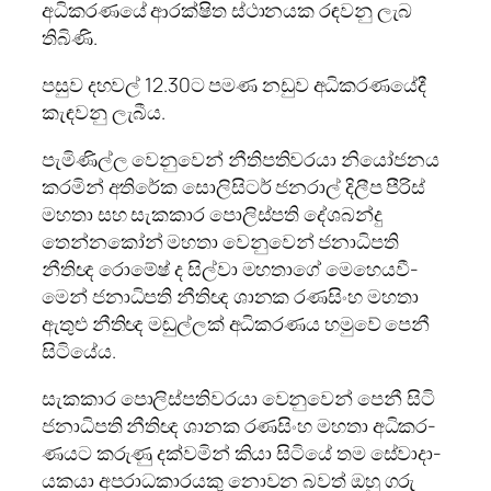
අධි­ක­ර­ණයේ ආර­ක්ෂිත ස්ථාන­යක රඳ­වනු ලැබ
තිබිණි.
පසුව දහ­වල් 12.30ට පමණ නඩුව අධි­ක­ර­ණ­යේදී
කැඳ­වනු ලැබීය.
පැමි­ණිල්ල වෙනු­වෙන් නීති­ප­ති­ව­රයා නියෝ­ජ­නය
කර­මින් අති­රේක සොලි­සි­ටර් ජන­රාල් දිලීප පීරිස්
මහතා සහ සැක­කාර පොලි­ස්පති දේශ­බන්දු
තෙන්න­කෝන් මහතා වෙනු­වෙන් ජනා­ධි­පති
නීතිඥ රොමේෂ් ද සිල්වා මහ­තාගේ මෙහෙ­ය­වී­
මෙන් ජනා­ධි­පති නීතිඥ ශානක රණ­සිංහ මහතා
ඇතුළු නීතිඥ මඬු­ල්ලක් අධි­ක­ර­ණය හමුවේ පෙනී
සිටි­යේය.
සැක­කාර පොලි­ස්ප­ති­ව­රයා වෙනු­වෙන් පෙනී සිටි
ජනා­ධි­පති නීතිඥ ශානක රණ­සිංහ මහතා අධි­ක­ර­
ණ­යට කරුණු දක්ව­මින් කියා සිටියේ තම සේවා­දා­
ය­කයා අප­රා­ධ­කා­ර­යකු නොවන බවත් ඔහු ගරු