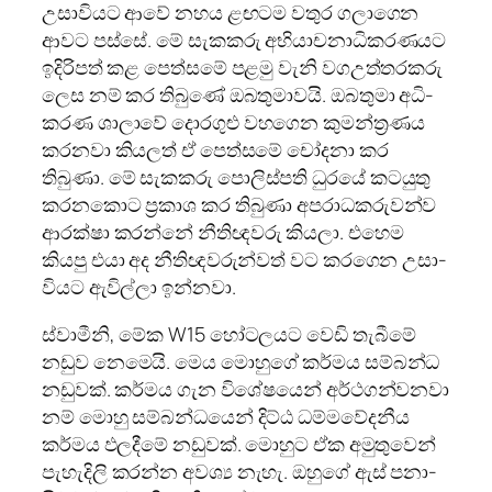
උසා­වි­යට ආවේ නහය ළඟ­ටම වතුර ගලා­ගෙන
ආවට පස්සේ. මේ සැක­කරු අභි­යා­ච­නා­ධි­ක­ර­ණ­යට
ඉදි­රි­පත් කළ පෙත්සමේ පළමු වැනි වග­උ­ත්ත­ර­කරු
ලෙස නම් කර තිබුණේ ඔබ­තු­මා­වයි. ඔබ­තුමා අධි­
ක­රණ ශාලාවේ දොර­ගුළු වහ­ගෙන කුම­න්ත්‍ර­ණය
කර­නවා කිය­ලත් ඒ පෙත්සමේ චෝදනා කර
තිබුණා. මේ සැක­කරු පොලි­ස්පති ධුරයේ කට­යුතු
කර­න­කොට ප්‍රකාශ කර තිබුණා අප­රා­ධ­ක­රු­වන්ව
ආරක්ෂා කරන්නේ නීති­ඥ­වරු කියලා. එහෙම
කියපු එයා අද නීති­ඥ­ව­රු­න්වත් වට කර­ගෙන උසා­
වි­යට ඇවිල්ලා ඉන්නවා.
ස්වාමීනි, මේක W15 හෝට­ල­යට වෙඩි තැබීමේ
නඩුව නෙමෙයි. මෙය මොහුගේ කර්මය සම්බන්ධ
නඩු­වක්. කර්මය ගැන විශේ­ෂ­යෙන් අර්ථ­ග­න්ව­නවා
නම් මොහු සම්බ­න්ධ­යෙන් දිට්ඨ ධම්ම­වේ­ද­නීය
කර්මය ඵල­දීමේ නඩු­වක්. මොහුට ඒක අමු­තු­වෙන්
පැහැ­දිලි කරන්න අවශ්‍ය නැහැ. ඔහුගේ ඇස් පනා­