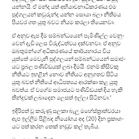
යන්නයි. ඒ මන්ද යත් අභි­යා­ච­නා­ධි­ක­ර­ණය එම
පුද්ග­ල­යන් කවු­රුන්ද යන්න සොයා බලා නීති­මය
පිය­වර ගත යුතු බවට නියම කරලා තියෙ­නවා.
ඒ අනුව ඇප දීම සම්බ­න්ධ­යෙන් පැමි­ණිල්ල වෙනු­
වෙන් දැඩි ලෙස විරු­ද්ධ­ත්වය දක්ව­නවා. ඒ අනුව
ඔබ­තු­මන්ගේ අධි­ක­ර­ණයේ කාර්ය­භා­රය විය
යුත්තේ මෙවැනි පුද්ග­ල­යන් සම්බ­න්ධ­යෙන් සමා­ජ­
යට ප්‍ර‍බල පණි­වි­ඩ­යක් ලබා දීමයි. එනම් කිසි­වකු
නීති­යට ඉහ­ළින් නොව නීති­යට අනු­ග­තව සිටිය
යුතු බවත් නීතියේ ආධි­ප­ත්‍යය ආරක්ෂා කළ යුතු
බවත්ය. ඒ වගේම සමා­ජ­යට පණි­වි­ඩ­යක් දිය හැකි
තීන්දු­වක් ලබා­දෙන ලෙසත් ඉල්ලා සිටි­නවා.”
ඉදි­රි­පත් වූ කරුණු සලකා බැලූ මහේ­ස්ත්‍රා­ත්ව­රයා
ඇප ඉල්ලීම පිළි­බඳ නියෝ­ගය අද (20) දින ප්‍රකා­ශ­
යට පත් කරන තෙක් නඩුව කල් තැබීය.