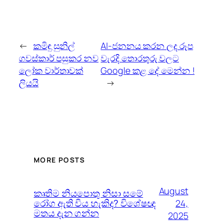
←
කමිඳු සුනිල්
AI-ජනනය කරන ලද රූප
ගවස්කාර් පසුකර නව
වැරදි තොරතුරු වලට
ලෝක වාර්තාවක්
Google කළ දේ මෙන්න !
ලියයි
→
MORE POSTS
August
කෘතිම නියපොතු නිසා සමේ
රෝග ඇති විය හැකිද? විශේෂඥ
24,
මතය දැන ගන්න
2025