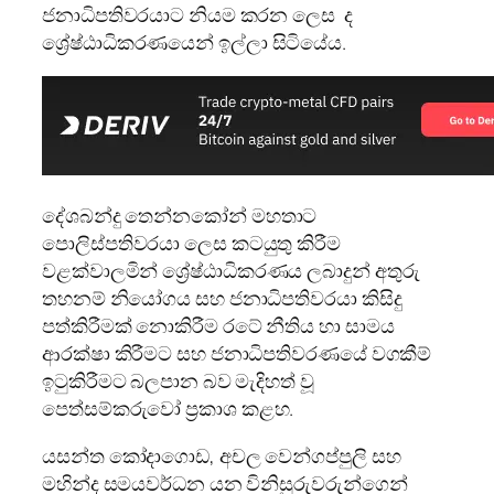
ජනාධිපතිවරයාට නියම කරන ලෙස ද
ශ්‍රේෂ්ඨාධිකරණයෙන් ඉල්ලා සිටියේය.
දේශබන්දු තෙන්නකෝන් මහතාට
පොලිස්පතිවරයා ලෙස කටයුතු කිරීම
වළක්වාලමින් ශ්‍රේෂ්ඨාධිකරණය ලබාදුන් අතුරු
තහනම් නියෝගය සහ ජනාධිපතිවරයා කිසිදු
පත්කිරීමක් නොකිරීම රටේ නීතිය හා සාමය
ආරක්ෂා කිරීමට සහ ජනාධිපතිවරණයේ වගකීම්
ඉටුකිරීමට බලපාන බව මැදිහත් වූ
පෙත්සම්කරුවෝ ප්‍රකාශ කළහ.
යසන්ත කෝදාගොඩ, අචල වෙන්ගප්පුලි සහ
මහින්ද සමයවර්ධන යන විනිසුරුවරුන්ගෙන්