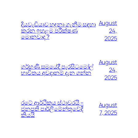
August
දියවැඩියාව හඳුනා ගැනීම සඳහා
කරන ඉහළම පරීක්ෂණ
24,
මොනවාද ?
2025
August
ගර්භණී සමයේදී පැරසිටමෝල්
24,
භාවිතය අවදානම් දැන ගන්න
2025
රටේ ආර්ථිකය ස්ථාවරයි –
August
ජනපති පාර්ලිමේන්තුවේදී
7, 2025
කියයි