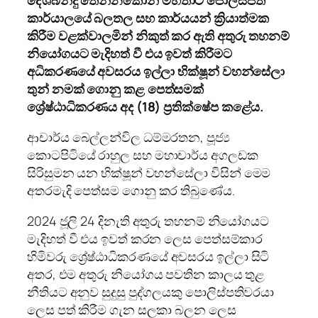
දේශබන්දු තෙන්නකෝන් මහතාට පොලිස්පති
කාර්යාලයේ බලතල සහ කාර්යයන් ක්‍රියාත්මක
කිරීම වළක්වාලමින් නිකුත් කර ඇති අතුරු තහනම්
නියෝගයට මැදිහත් වී එය ඉවත් කිරීමට
අධිකරණයේ අවසරය ඉල්ලා භික්ෂූන් වහන්සේලා
තුන් නමක් ගොනු කළ පෙත්සමක්
ශ්‍රේෂ්ඨාධිකරණය අද (18) ප්‍රතික්ෂේප කළේය.
ආචාර්ය බෙල්ලන්විල ධම්මරතන, පූජ්‍ය
කොටපිටියේ රාහුල සහ මහාචාර්ය අගලඩක
සිරිසුමන යන භික්ෂූන් වහන්සේලා විසින් මෙම
අතරමැදි පෙත්සම ගොනු කර තිබුණේය.
2024 ජූලි 24 දිනැති අතුරු තහනම් නියෝගයට
මැදිහත් වී එය ඉවත් කරන ලෙස පෙත්සම්කාර
හිමිවරු ශ්‍රේෂ්ඨාධිකරණයේ අවසරය ඉල්ලා සිටි
අතර, එම අතුරු නියෝගය පවතින කාලය තුළ
නීතියට අනුව සුදුසු පුද්ගලයකු පොලිස්පතිවරයා
ලෙස පත් කිරීම ගැන සලකා බලන ලෙස