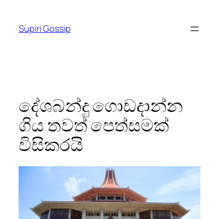
Skip
to
Supiri Gossip
content
දේශබන්දු ගොඩදාන්න
ගිය තවත් පෙත්සමක්
විසිකරයි