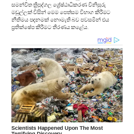
සමන්විත ත්‍රිපුද්ගල ශ්‍රේෂ්ඨාධිකරණ විනිසුරු
මඩුල්ලක් විසින් මෙම පෙත්සම විභාග කිරීමට
නීතිමය පදනමක් නොමැති බව පවසමින් එය
ප්‍රතික්ෂේප කිරීමට තීරණය කළේය.