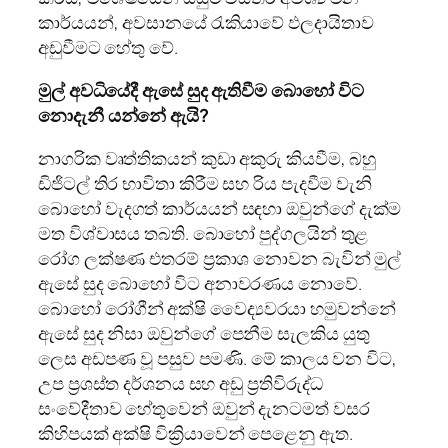
කාර්යයන්, අවසානයේ රැකියාවේ ඵලදායිතාව
අඩුවීමට හේතු වේ.
මුල් අවධියේදී ඇසේ සුද ඇතිවීම බොහෝ විට
නොදැනී යන්නේ ඇයි
?
නාගරික වෘත්තිකයන් කුඩා අකුරු කියවීම, බහු
ඩිජිටල් තිර භාවිතා කිරීම සහ රිය පැදවීම වැනි
බොහෝ වැදගත් කාර්යයන් සඳහා ඔවුන්ගේ දැක්ම
මත විශ්වාසය තබති. බොහෝ පුද්ගලයින් තුළ
රෝග ලක්ෂණ එතරම් ප්‍රකාශ නොවන බැවින් මුල්
ඇසේ සුද බොහෝ විට අනාවරණය නොවේ.
බොහෝ රෝගීන් අක්ෂි වෛද්‍යවරයා හමුවන්නේ
ඇසේ සුද නිසා ඔවුන්ගේ පෙනීම සැලකිය යුතු
ලෙස අඩපණ වූ පසුව පමණි. මේ කාලය වන විට,
උප ප්‍රශස්ත දර්ශනය සහ අඩු ප්‍රතිවිරුද්ධ
සංවේදීතාව හේතුවෙන් ඔවුන් දැනටමත් වසර
කිහිපයක් අක්ෂි වික්‍රියාවෙන් පෙළෙනු ඇත.