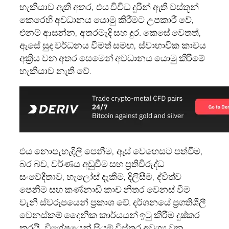
හැකියාව ඇති අතර, එය විවිධ දුරින් ඇති වස්තූන්
කෙරෙහි අවධානය යොමු කිරීමට උපකාරී වේ,
එනම් ආසන්න, අතරමැදි සහ දුර. කෙසේ වෙතත්,
ඇසේ සුද වර්ධනය වීමත් සමඟ, ස්වාභාවික කාචය
අක්‍රිය වන අතර සෙමෙන් අවධානය යොමු කිරීමේ
හැකියාව නැති වේ.
එය නොපැහැදිලි පෙනීම, ඇස් වෙහෙසට පත්වීම,
බර බව, වර්ණය අඩුවීම සහ ප්‍රතිවිරුද්ධ
සංවේදීතාව, හැලෝස් දැකීම, දිලිසීම, ද්විත්ව
පෙනීම සහ කණ්නාඩි කාච නිතර වෙනස් වීම
වැනි ස්වරූපයෙන් ප්‍රකාශ වේ. දර්ශනයේ ප්‍රගතිශීලී
වෙනස්කම් දෛනික කාර්යයන් ඉටු කිරීම දුෂ්කර
කරයි, විශේෂයෙන් සියුම් විස්තර අවශ්‍ය වන