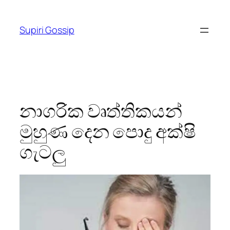
Skip
to
Supiri Gossip
content
නාගරික වෘත්තිකයන්
මුහුණ දෙන පොදු අක්ෂි
ගැටලු