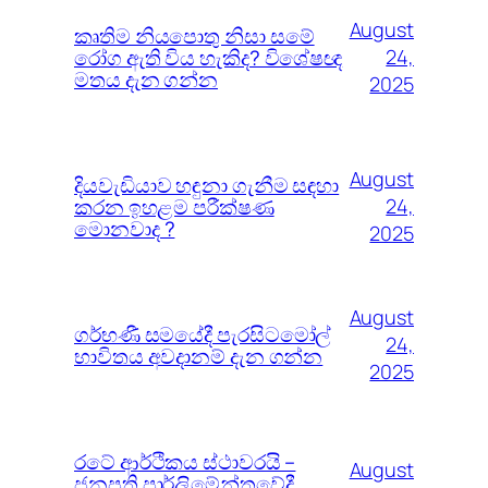
August
කෘතිම නියපොතු නිසා සමේ
රෝග ඇති විය හැකිද? විශේෂඥ
24,
මතය දැන ගන්න
2025
August
දියවැඩියාව හඳුනා ගැනීම සඳහා
කරන ඉහළම පරීක්ෂණ
24,
මොනවාද ?
2025
August
ගර්භණී සමයේදී පැරසිටමෝල්
24,
භාවිතය අවදානම් දැන ගන්න
2025
රටේ ආර්ථිකය ස්ථාවරයි –
August
ජනපති පාර්ලිමේන්තුවේදී