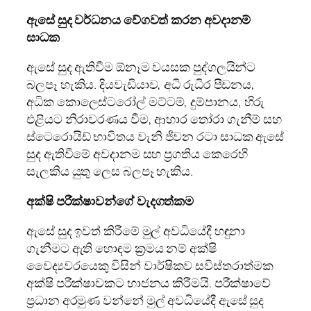
ඇසේ සුද වර්ධනය වේගවත් කරන අවදානම්
සාධක
ඇසේ සුද ඇතිවීම ඕනෑම වයසක පුද්ගලයින්ට
බලපෑ හැකිය. දියවැඩියාව, අධි රුධිර පීඩනය,
අධික කොලෙස්ටරෝල් මට්ටම්, දුම්පානය, හිරු
එළියට නිරාවරණය වීම, ආහාර තෝරා ගැනීම් සහ
ස්ටෙරොයිඩ් භාවිතය වැනි ජීවන රටා සාධක ඇසේ
සුද ඇතිවීමේ අවදානම සහ ප්‍රගතිය කෙරෙහි
සැලකිය යුතු ලෙස බලපෑ හැකිය.
අක්ෂි පරීක්ෂාවන්ගේ වැදගත්කම
ඇසේ සුද ඉවත් කිරීමේ මුල් අවධියේදී හඳුනා
ගැනීමට ඇති හොඳම ක්‍රමය නම් අක්ෂි
වෛද්‍යවරයෙකු විසින් වාර්ෂිකව සවිස්තරාත්මක
අක්ෂි පරීක්ෂාවකට භාජනය කිරීමයි. පරීක්ෂාවේ
ප්‍රධාන අරමුණ වන්නේ මුල් අවධියේදී ඇසේ සුද