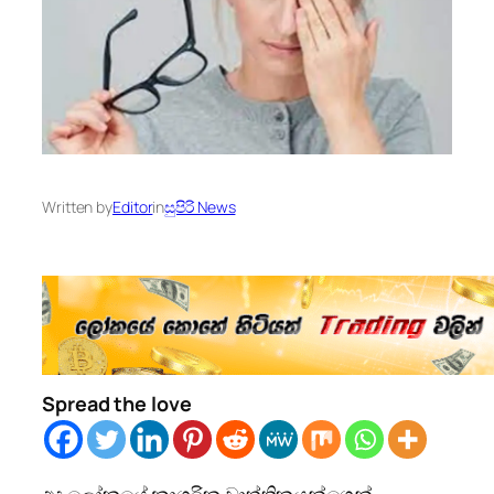
Written by
Editor
in
සුපිරි News
Spread the love
අද ලෝකයේ නාගරික වෘත්තිකයන්ගෙන්