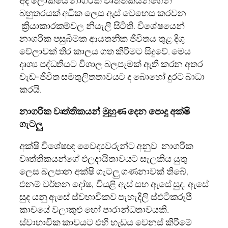
බහුතරයක් අධික ලෙස ඇස් වෙහෙස කරවන
ක්‍රියාකාරකම්වල නියැලී සිටිති. විශේෂයෙන්
නාගරික පසුබිමක ආයතනික ජීවිතය තුළ දිගු
වේලාවක් තිර කාලය ගත කිරීමට සිදුවේ. මෙය
දෘශ්‍ය පද්ධතියට විශාල බලපෑමක් ඇති කරන අතර
වැඩ-ජීවිත සමතුලිතතාවයට ද බොහෝ දුරට බාධා
කරයි.
නාගරික වෘත්තිකයන් මුහුණ දෙන පොදු අක්ෂි
ගැටලු
අක්ෂි විශේෂඥ වෛද්‍යවරුන්ට අනුව නාගරික
වෘත්තිකයන්ගේ ඵලදායිතාවයට සැලකිය යුතු
ලෙස බලපාන අක්ෂි ගැටලු ගණනාවක් තිබේ,
එනම් වර්තන දෝෂ, වියළි ඇස් සහ ඇසේ සුද. ඇසේ
සුද යනු ඇසේ ස්වභාවිකව පැහැදිලි ස්ඵටිකරූපී
කාචයේ වලාකුළු හෝ පාරාන්ධතාවයකි.
ස්වාභාවික කාචයට එහි හැඩය වෙනස් කිරීමේ