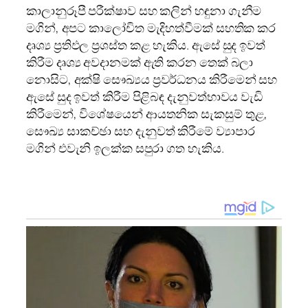
කාලානුරූපී පරීක්ෂාව සහ කලින් හඳුනා ගැනීම
මගින්, අපට කාලෝචිත මැදිහත්වීමක් සහතික කර
දෘශ්‍ය ප්‍රතිඵල ප්‍රශස්ත කළ හැකිය. ඇසේ සුද ඉවත්
කිරීම දෘශ්‍ය අවදානමක් ඇති කරන තෙක් බලා
නොසිට, අක්ෂි සෞඛ්‍යය ප්‍රවර්ධනය කිරීමෙන් සහ
ඇසේ සුද ඉවත් කිරීම පිළිබඳ දැනුවත්භාවය වැඩි
කිරීමෙන්, විශේෂයෙන් ආයතනික සැකසුම් තුළ,
සෞඛ්‍ය සාකච්ඡා සහ දැනුවත් කිරීමේ ව්‍යාපාර
මගින් එවැනි ඉලක්ක සපුරා ගත හැකිය.