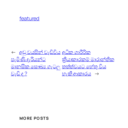
featured
←
අඩු වයසින් වැඩිවිය
අධික ශාරීරික
පැමිණි දැරියන්ට
ක්‍රියාකාරකම් මාරාන්තික
මානසික සෞඛ්‍ය ගැටලු
තත්ත්වයට හේතු විය
වැඩි ද ?
හැකි ආකාරය
→
MORE POSTS