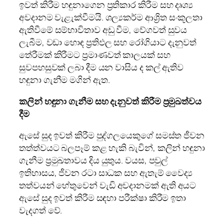
ඉවත් කිරීම හඳුනාගෙන ප්‍රතිකාර කිරීම සහ දෘශ්‍ය
අවදානම වැළැක්වීමයි. ශල්‍යකර්ම ආශ්‍රිත සංකූලතා
ඇතිවීමේ සම්භාවිතාව අඩු වීම, වේගවත් සුවය
ලැබීම, වඩා හොඳ ප්‍රතිඵල සහ රෝගියාට දැනුවත්
තේරීමක් කිරීමට ප්‍රමාණවත් කාලයක් සහ
සුවපහසුවක් ලබා දීම යන වාසිය ද කල් ඇතිව
හඳුනා ගැනීම මගින් ඇත.
කලින් හඳුනා ගැනීම සහ දැනුවත් කිරීම ප්‍රමුඛත්වය
දීම
ඇසේ සුද ඉවත් කිරීම පුද්ගලයෙකුගේ සමස්ත ජීවන
තත්ත්වයට බලපෑම් කළ හැකි බැවින්, කලින් හඳුනා
ගැනීම ප්‍රමුඛතාවය දිය යුතුය. වයස, පවුල්
ඉතිහාසය, ජීවන රටා සාධක සහ ඇතැම් වෛද්‍ය
තත්වයන් හේතුවෙන් වැඩි අවදානමක් ඇති අයට
ඇසේ සුද ඉවත් කිරීම සඳහා පරීක්ෂා කිරීම ඉතා
වැදගත් වේ.