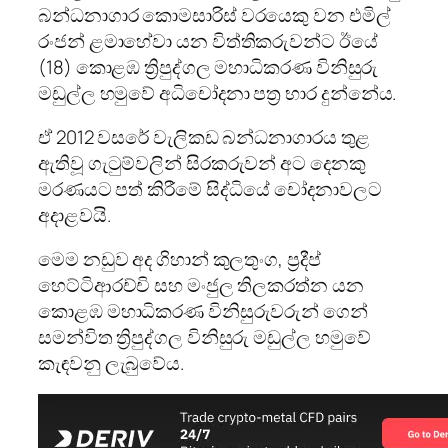
බන්ධනාගාර කොමසාරිස් වරයෙකු වන එමිල්
රංජන් ළමාහේවා යන විත්තිකරුවන්ට ඊයේ
(18) කොළඹ ත්‍රිපුද්ගල මහාධිකරණ විනිසුරු
මඩුල්ල හමුවේ අධිචෝදනා පත්‍ර භාර දුන්නේය.
ඒ 2012 වසරේ වැලිකඩ බන්ධනාගාරය තුළ
ඇතිවූ ගැටුම්වලින් සිරකරුවන් අට දෙනකු
මරණයට පත් කිරීමේ සිද්ධියේ චෝදනාවලට
අදාළවයි.
මෙම නඩුව අද ගිහාන් කුලතුංග, ප්‍රදීප්
හෙට්ටිආරච්චි සහ මංජුල තිලකරත්න යන
කොළඹ මහාධිකරණ විනිසුරුවරුන් ගෙන්
සමන්විත ත්‍රිපුද්ගල විනිසුරු මඩුල්ල හමුවේ
කැඳවනු ලැබුවේය.