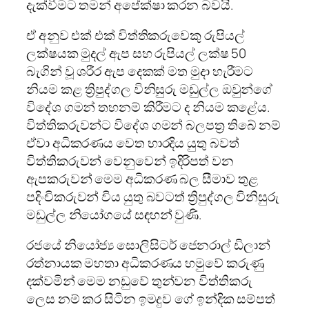
දැක්වීමට තමන් අපේක්ෂා කරන බවයි.
ඒ අනුව එක් එක් විත්තිකරුවෙකු රුපියල්
ලක්ෂයක මුදල් ඇප සහ රුපියල් ලක්ෂ 50
බැගින් වූ ශරීර ඇප දෙකක් මත මුදා හැරීමට
නියම කළ ත්‍රිපුද්ගල විනිසුරු මඩුල්ල ඔවුන්ගේ
විදේශ ගමන් තහනම් කිරීමට ද නියම කළේය.
විත්තිකරුවන්ට විදේශ ගමන් බලපත්‍ර තිබේ නම්
ඒවා අධිකරණය වෙත භාරදිය යුතු බවත්
විත්තිකරුවන් වෙනුවෙන් ඉදිරිපත් වන
ඇපකරුවන් මෙම අධිකරණ බල සීමාව තුළ
පදිංචිකරුවන් විය යුතු බවටත් ත්‍රිපුද්ගල විනිසුරු
මඩුල්ල නියෝගයේ සඳහන් වුණි.
රජයේ නියෝජ්‍ය සොලිසිටර් ජෙනරාල් ඩිලාන්
රත්නායක මහතා අධිකරණය හමුවේ කරුණු
දක්වමින් මෙම නඩුවේ තුන්වන විත්තිකරු
ලෙස නම් කර සිටින ඉමදුව ගේ ඉන්දික සම්පත්