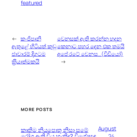
featured
←
කංජිපානි
වෙනසක් ඇති කරන්න හදන
ඇතුළේ හිටියත් කුඩු
කෙනාට පහර දෙන එක තමයි
ජාවාරම් දිගටම
අපේ රටේ වෙනස…(වීඩියෝ)
ක‍්‍රියාත්මකයි
→
MORE POSTS
August
කෘතිම නියපොතු නිසා සමේ
රෝග ඇති විය හැකිද? විශේෂඥ
24,