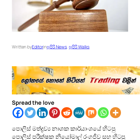
Written by
Editor
in
සුපිරි News
, 
සුපිරි Walks
Spread the love
පොලිස් මත්ද්‍රව්‍ය නාශක කාර්යාංශයේ හිටපු
පොලිස් පරීක්ෂක නියෝමාල් රංගජීව සහ හිටපු