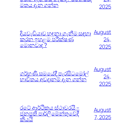
මතය දැන ගන්න
2025
August
දියවැඩියාව හඳුනා ගැනීම සඳහා
කරන ඉහළම පරීක්ෂණ
24,
මොනවාද ?
2025
August
ගර්භණී සමයේදී පැරසිටමෝල්
24,
භාවිතය අවදානම් දැන ගන්න
2025
රටේ ආර්ථිකය ස්ථාවරයි –
August
ජනපති පාර්ලිමේන්තුවේදී
7, 2025
කියයි