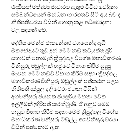
රැඳවියන් මත්ද්‍රව්‍ය ජාවාරම ඇතුළු විවිධ චෝදනා
සම්බන්ධයෙන් බන්ධනාගාරගතව සිටි අය බව ද
නීතිපතිවරයා විසින් ගොනු කළ අධිචෝදනා
වල සඳහන් වේ.
දේශීය මෙන්ම ජාත්‍යන්තර වශයෙන්ද දැඩි
මතභේදයට තුඩු දුන් මෙම නඩු කටයුත්ත ජූරි
සභාවක් නොමැති ත්‍රිපුද්ගල විශේෂ මහාධිකරණ
විනිසුරු මඩුල්ලක් හමුවේ විභාග කිරීම සුදුසු
බැවින් මෙම නඩුව විභාග කිරීම සඳහා ත්‍රිපුද්ගල
මහාධිකරණ විනිසුරු මඩුල්ලක් පත්කරන ලෙස
නීතිපති දප්පුල ද ලිවේරා මහතා විසින්
අගවිනිසුරු ජයන්ත ජයසූරිය මහතා වෙත
ඉල්ලීමක් ඉදිරිපත් කර තිබුණි. ඒ අනුව මෙම
නඩුව විභාග කිරීම සඳහා මෙම ත්‍රිපුද්ගල විශේෂ
මහාධිකරණ විනිසුරු මඩුල්ල අගවිනිසුරුවරයා
විසින් පත්කොට ඇත.