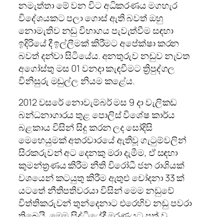
නමැත්තා මේ වන විට අධිකරණය මගහැර
විදේශයකට පලා ගොස් ඇති බවත් ඔහු
නොමැතිව නඩු විභාගය පැවැත්වීම සඳහා
ඉදිරියේ දී ඉල්ලීමක් කිරීමට අපේක්ෂා කරන
බවත් දන්වා සිටියේය. අනතුරුව නඩුව නැවත
අගෝස්තු මස 01 වනදා කැඳවීමට ත්‍රිපුද්ගල
විනිසුරු මඩුල්ල නියම කළේය.
2012 වසරේ නොවැම්බර් මස 9 දා වැලිකඩ
බන්ධනාගාරය තුළ පොලිස් විශේෂ කාර්ය
බළකාය විසින් සිදු කරන ලද සෝදිසි
මෙහෙයුමක් අතරවාරයේ ඇතිවූ ගැටුම්වලින්
සිරකරුවන් අට දෙනකු මරා දැමීම, ඒ සඳහා
කුමන්ත්‍රණය කිරීම නීති විරෝධී ජන රාශියක්
වශයෙන් කටයුතු කිරීම ඇතුළු චෝදනා 33 ක්
යටතේ නීතිපතිවරයා විසින් මෙම නඩුවේ
විත්තිකරුවන් තුන්දෙනාට එරෙහිව නඩු පවරා
තිබෙයි. මෙම සිද්ධියේදී මරණයට පත් වූ