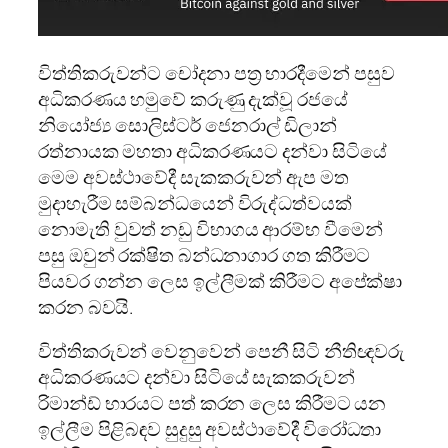
විත්තිකරුවන්ට චෝදනා පත්‍ර භාරදීමෙන් පසුව
අධිකරණය හමුවේ කරුණු දැක්වූ රජයේ
නියෝජ්‍ය සොලිස්ටර් ජෙනරාල් ඩිලාන්
රත්නායක මහතා අධිකරණයට දන්වා සිටියේ
මෙම අවස්ථාවේදී සැකකරුවන් ඇප මත
මුදාහැරීම සම්බන්ධයෙන් විරුද්ධත්වයක්
නොමැති වුවත් නඩු විභාගය ආරම්භ වීමෙන්
පසු ඔවුන් රක්ෂිත බන්ධනාගාර ගත කිරීමට
පියවර ගන්න ලෙස ඉල්ලීමක් කිරීමට අපේක්ෂා
කරන බවයි.
විත්තිකරුවන් වෙනුවෙන් පෙනී සිටි නීතිඥවරු
අධිකරණයට දන්වා සිටියේ සැකකරුවන්
රිමාන්ඩ් භාරයට පත් කරන ලෙස කිරීමට යන
ඉල්ලීම පිළිබඳව සුදුසු අවස්ථාවේදී විරෝධතා