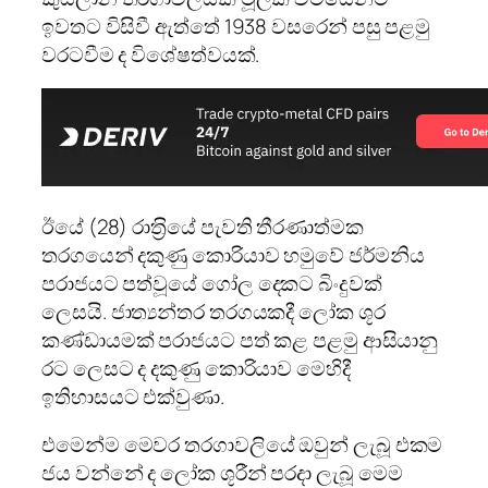
ඉවතට විසිවී ඇත්තේ 1938 වසරෙන් පසු පළමු
වරටවීම ද විශේෂත්වයක්.
ඊයේ (28) රාත‍්‍රියේ පැවති තීරණාත්මක
තරගයෙන් දකුණු කොරියාව හමුවේ ජර්මනිය
පරාජයට පත්වූයේ ගෝල දෙකට බිංදුවක්
ලෙසයි. ජාත්‍යන්තර තරගයකදී ලෝක ශූර
කණ්ඩායමක් පරාජයට පත් කළ පළමු ආසියානු
රට ලෙසට ද දකුණු කොරියාව මෙහිදී
ඉතිහාසයට එක්වුණා.
එමෙන්ම මෙවර තරගාවලියේ ඔවුන් ලැබූ එකම
ජය වන්නේ ද ලෝක ශූරීන් පරදා ලැබූ මෙම