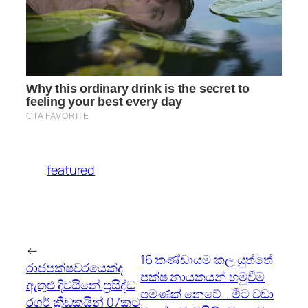
featured
←
16 කණ්ඩායම කල යුත්තේ
රාජපක්ෂවරයෙක්ද
පක්ෂ නායකයන් හමුවීම
ඇතුළු දිවයින‌ේ ප්‍රසිද්ධ
පමණක් නෙවේ… මීට වඩා
රගර් ක්‍රීඩකයින් 07කට