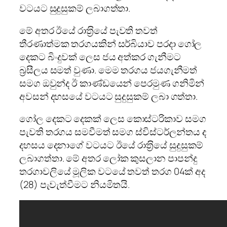
වටයට සුදුසුකම් ලබාගත්තා.
මේ අතර ඊයේ රාත‍්‍රියේ පැවති තවත්
තීරණාත්මක තරගයකින් සර්බියාව පරදා ගෝල
දෙකට බිංදුවක් ලෙස ජය අත්කර ගැනීමට
බ‍්‍රසීලය සමත් වුණා. මෙම තරගය ජයගැනීමත්
සමග ඔවුන්ද ඊ කාණ්ඩයෙන් පෙරමුණ ගනිමින්
අවසන් දහසයේ වටයට සුදුසුකම් ලබා ගත්තා.
ගෝල දෙකට දෙකක් ලෙස කොස්ටරිකාව සමග
පැවති තරගය සමවීමත් සමග ස්විස්ටර්ලන්තය ද
දහසය දෙනාගේ වටයට ඊයේ රාත‍්‍රියේ සුදුසුකම්
ලබාගත්තා. මේ අතර ලෝක කුසලාන පාපන්දු
තරගාවලියේ මූලික වටයේ තවත් තරග 04ක් අද
(28) පැවැත්වීමට නියමිතයි.