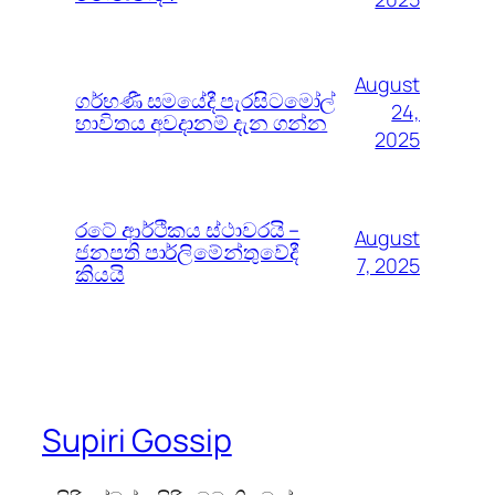
August
ගර්භණී සමයේදී පැරසිටමෝල්
24,
භාවිතය අවදානම් දැන ගන්න
2025
රටේ ආර්ථිකය ස්ථාවරයි –
August
ජනපති පාර්ලිමේන්තුවේදී
7, 2025
කියයි
Supiri Gossip