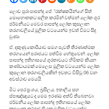
ලොව පුරා පාපන්දු පේ‍්‍රක්ෂකයින්ගේ සිත්
මොහොතකට සලිත කරමින් වත්මන් ලෝක ශූර
ජර්මනියට මෙවර පාපන්දු ලෝක කුසලාන
තරගාවලියේ මූලික වටයෙන්ම ඉවත් වීමට සිදු
වුණා.
ඒ, දකුණු කොරියාව සමග පැවති තීරණාත්මක
තරගයෙන් පරාජයට පත්වීම හේතුවෙන්. ලෝක
පාපන්දු ඉතිහාසයේ ශූරතාවයට හිමිකම් කියන
කණ්ඩායමක් මෙලෙස මූලික වටයෙන්ම ලෝක
කුසලාන තරගාවලියකින් ඉවතට විසිවූ 06 වන
අවස්ථාව මෙයයි.
මීට පෙර ප‍්‍රංශය, බ‍්‍රසීලය, ඉතාලිය සහ
ස්පාඤ්ඤයට ද මෙම ඉරණම අත්වි තිබෙනවා.
ජර්මනිය ලෝක පාපන්දු ඉතිහාසයේ ලෝක
කුසලාන තරගාවලියක මූලික වටයෙන්ම