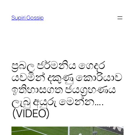
Skip
to
Supiri Gossip
content
ප්‍රබල ජර්මනිය ග‌ෙදර
යවමින් දකුණු කොරියාව
ඉතිහාසගත ජයග්‍රහණය
ලැබු අයුරු ම‌ෙන්න….
(VIDEO)