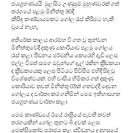
ජයග‍්‍රහණයයි. මුලසිට උණුසුම් මුහුණවරක් ගත්
තරගයේ පළමු මිනිත්තු 90දී
කිසිඳු කණ්ඩායමකට ගෝල රැස් කිරීමට හැකි
වූයේ නැහැ.
අතිරේක කාලය ආරම්භ වී ගත වූ තුන්වන
මිනිත්තුවේදී දකුණු කොරියාව පළමු ගෝලය
රැස් කළා. පීඩනය ජර්මනිය කෙරෙහි දැඩි ලෙස
එල්ල වීමත් සමග ඔවුන්ගේ දැල් රකින ක‍්‍රීඩකයා
ද ක‍්‍රීඩකයෙකු ලෙස පිටියට පිවිසීම එහිදී සිදු වූ
විශේෂත්වයක්. එහි වාසිය හිමිකර ගත් දකුණු
කොරියාව තවත් මිනිත්තු 03ක් ගතවද්දී දෙවන
ගෝලය ද වාර්තා කර ගනිමින් මෙම ඉතිහාසගත
ජයග‍්‍රහණය වාර්තා කළා.
මෙම කාණ්ඩයේ ඊයේ රාත‍්‍රියේ පැවති තවත්
තරගයකින් ගෝල තුනට බිංදුවක් ලෙස
මෙක්සිකෝව පරාජය කළ ස්වීඩනය ද දහසයේ