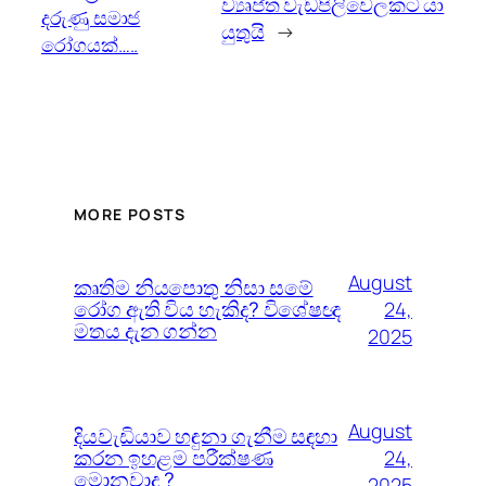
ව්‍යෘප්ත වැඩපිලිවෙලකට යා
දරුණු සමාජ
යුතුයි
→
රෝගයක්…..
MORE POSTS
August
කෘතිම නියපොතු නිසා සමේ
රෝග ඇති විය හැකිද? විශේෂඥ
24,
මතය දැන ගන්න
2025
August
දියවැඩියාව හඳුනා ගැනීම සඳහා
කරන ඉහළම පරීක්ෂණ
24,
මොනවාද ?
2025