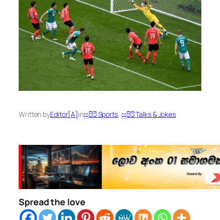
Written by
Editor[A]
in
සුපිරි Sports
, 
සුපිරි Talks & Jokes
Spread the love