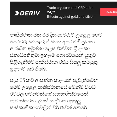
පාකිස්ථාන ජන රජ දින සැමරුම් උළෙල හෙට
පෙරවරුවේ පැවැත්වෙන අතර එහි ප‍්‍රධාන
ආරාධිත අමුත්තා ලෙස එක්වන ශ‍්‍රී ලංකා
ජනාධිපතිතුමා ඉහළම ගෞරවයෙන් යුතුව
පිළිගැනීමට පාකිස්ථාන රජය සියලූ කටයුතු
සූදානම් කර තිබේ.
පැය 03 කට ආසන්න කාලයක් පැවැත්වෙන
මෙම උළෙල පාකිස්ථානයේ මෙන්ම විවිධ
රටවල හමුදාවන්ගේ සහභාගිත්වයෙන්
පැවැත්වෙන ගුවන් සංදර්ශන ඇතුලු
සංස්කෘතිකාංගවලින් වර්ණවත් කෙරේ.