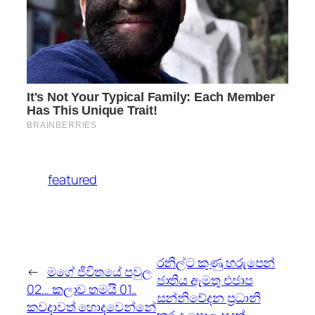
featured
රනිල්ට කුණු හරුපෙන්
←
මගේ ජිවිතයේ පවුල
ජාතිය ඇමතු එජාප
02… කලාව තමයි 01..
සන්නිවේදන ප්‍රධානි
කවදාවත් හොදවෙන්නේ