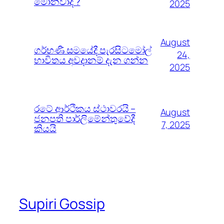
මොනවාද ?
2025
August
ගර්භණී සමයේදී පැරසිටමෝල්
24,
භාවිතය අවදානම් දැන ගන්න
2025
රටේ ආර්ථිකය ස්ථාවරයි –
August
ජනපති පාර්ලිමේන්තුවේදී
7, 2025
කියයි
Supiri Gossip