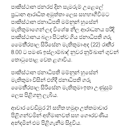
පාකිස්ථාන ජනරජ දින සැමරුම් උළෙලේ
ප‍්‍රධාන ආරාධිත අමුත්තා ලෙස සහභාගීවීමට
පාකිස්ථාන ජනාධිපති මම්නුන් හුසේන්
මැතිතුමාගෙන් ලද විශේෂ නිල ආරාධනය පරිදි
පාකිස්ථානය බලා පිටත්ව ගිය ජනාධිපති ගරු
මෛතී‍්‍රපාල සිරිසේන මැතිතුමා අද (22) රාති‍්‍ර
8.00 ට පමණ ඉස්ලාම්බාද් නුවර නූර් ඛාන් ගුවන්
තොටුපොළ වෙත ළගාවිය.
පාකිස්ථාන ජනාධිපති මම්නුන් හුසේන්
මැතිතුමා විසින් එහිදී ජනාධිපති ගරු
මෛතී‍්‍රපාල සිරිසේන මැතිතුමා ඉතා උණුසුම්
ලෙස පිළිගනු ලැබීය.
ආචාර වෙඩිමුර 21 සහිත හමුදා උත්තමාචාර
පිළිගන්වමින් අභිමානවත් සහ ගෞරවණීය
අන්දමින් එම පිළිගැනීම සිදුවිය.