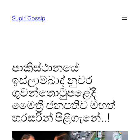
Skip
to
Supiri Gossip
content
පාකිස්ථානයේ
ඉස්ලාම්බාද් නුවර
ගුවන්තොටුපළේදී
මෛත්‍රී ජනපතිව මහත්
හරසරින් පිළිගැනේ..!