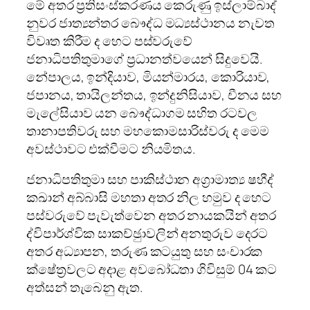
මේ අතර ප‍්‍රතිසංස්කරණය කෙරුණු ඉස්ලාම්බාද්
නුවර ජාත්‍යන්තර බෞද්ධ මධ්‍යස්ථානය නැවත
විවෘත කිරීම ද හෙට පස්වරුවේ
ජනාධිපතිතුමාගේ ප‍්‍රධානත්වයෙන් සිදුවෙයි.
නේපාලය, ඉන්දියාව, මියන්මාරය, කොරියාව,
ජපානය, තායිලන්තය, ඉන්දුනිසියාව, චීනය සහ
මැලේසියාව යන බෞද්ධාගම සහිත රටවල
තානාපතිවරු සහ මහකොමසාරිස්වරු ද මෙම
අවස්ථාවට එක්වීමට නියමිතය.
ජනාධිපතිතුමා සහ පාකිස්ථාන අග‍්‍රාමාත්‍ය ෂහීද්
කඛාන් අබ්බාසි මහතා අතර නිල හමුව ද හෙට
පස්වරුවේ පැවැත්වෙන අතර නායකයින් අතර
ද්විපාර්ශ්වික සාකච්ඡුාවලින් අනතුරුව දෙරට
අතර අධ්‍යාපන, තරුණ කටයුතු සහ සංචාරක
ක්ෂේත‍්‍රවලට අදාළ අවබෝධතා ගිවිසුම් 04 කට
අත්සන් තැබෙනු ඇත.