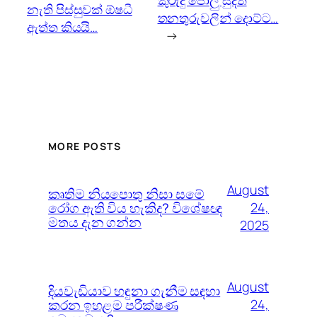
කුරුදු පොලු සුදත්
නැති පිස්සුවක් ඕෂධී
තනතුරුවලින් දොට්ට…
ඇත්ත කියයි…
→
MORE POSTS
August
කෘතිම නියපොතු නිසා සමේ
රෝග ඇති විය හැකිද? විශේෂඥ
24,
මතය දැන ගන්න
2025
August
දියවැඩියාව හඳුනා ගැනීම සඳහා
කරන ඉහළම පරීක්ෂණ
24,