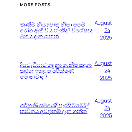
MORE POSTS
August
කෘතිම නියපොතු නිසා සමේ
රෝග ඇති විය හැකිද? විශේෂඥ
24,
මතය දැන ගන්න
2025
August
දියවැඩියාව හඳුනා ගැනීම සඳහා
කරන ඉහළම පරීක්ෂණ
24,
මොනවාද ?
2025
August
ගර්භණී සමයේදී පැරසිටමෝල්
24,
භාවිතය අවදානම් දැන ගන්න
2025