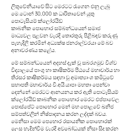
ලිතුවේනියාවේ සිට මෙරටට රැගෙන එනු ලැබු
මෙ.ටොන් 30,000 ක ධාරිතාවෙන් යුතු
පොටෑසියම් ක්ලෝරයිඩ්
කාබනික පොහොර සම්බන්ධයෙන් සමාජ
මාධ්‍යවල පළවන වැරදි තොරතුරු පිළිබඳව කරුණු
පැහැදිලි කරමින් අධ්‍යක්ෂ ජනරාල්වරයා මේ බව
අනාවරණය කළේය.
මේ සම්බන්ධයෙන් අදහස් දැක් වූ සබරගමුව විශ්ව
විද්‍යාලයේ පාංශු හා කෘෂිකර්ම පීඨයේ මහාචාර්ය හා
තිරසර කෘෂිකර්මය සඳහා වු අමාත්‍යාංශ කමිටුවේ
සභාපති මහාචාර්ය වී.අයි.යාපා මහතා පෙන්වා
දෙන්නේ මෙරටට ආනයනය කර ඇති පොටෑසියම්
ක්ලෝරයිඩ් කාබනික පොහොර මෙරට එප්පාවෙල
පොස්පේට් පොහොර මෙන් මහ පොළවේ ඛනිජ
සම්පත්වලින් නිෂ්පාදනය කරන ලද්දක් බවය.
මෙනිසා මෙම පෙහොර රසායනික පොහොරක්
ලෙස හැදින්වීම වැරදි අවබෝධයක් නිසා සිදු කරන