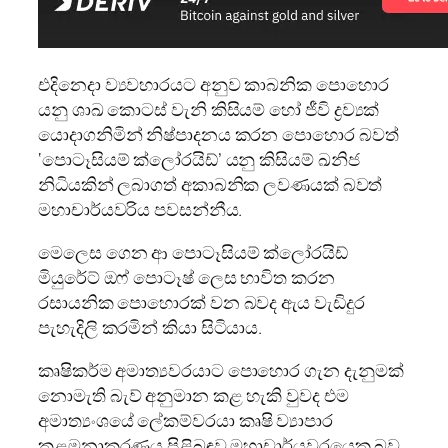
එදිනෙදා ව්‍යවහාරයට අනුව කාබනික පොහොර
යනු ශාඛ කොටස් වැනි කිසියම් හෝ ජීවි ද්‍රව්‍යක්
යොදාගනිමින් නිෂ්පාදනය කරන පොහොර බවත්
‘පොටෑසියම් ක්ලෝරයිඩ්’ යනු කිසියම් ඛනිජ
නිධියකින් ලබාගත් අකාබනික ලවණයක් බවත්
මහාචාර්යවරිය පවසන්නීය.
මෙලෙස ගෙන ආ පොටෑසියම් ක්ලෝරයිඩ්
මියුරේට් ඔෆ් පොටෑෂ් ලෙස භාවිත කරන
රසායනික පොහොරක් වන බවද ඇය වැඩිදුර
පැහැදිලි කරමින් කියා සිටියාය.
කෘෂිකර්ම අමාත්‍යවරයාට පොහොර ගැන දැනුමක්
නොමැති බැව් අනුමාන කළ හැකි වුවද එම
අමාත්‍යංශයේ ලේකම්වරයා කෘෂි ව්‍යාපාර
කළමනාකරණය පිළිබඳව මහාචාර්යවරයෙකු බව