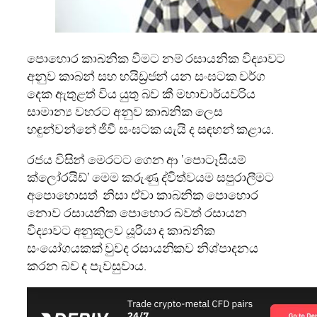
පොහොර කාබනික වීමට නම් රසායනික විද්‍යාවට
අනුව කාබන් සහ හයිඩ්‍රජන් යන සංඝටක වර්ග
දෙක ඇතුළත් විය යුතු බව කී මහාචාර්යවරිය
සාමාන්‍ය වහරට අනුව කාබනික ලෙස
හඳුන්වන්නේ ජීවී සංඝටක යැයි ද සඳහන් කළාය.
රජය විසින් මෙරටට ගෙන ආ ‘පොටෑසියම්
ක්ලෝරයිඩ්’ මෙම කරුණු ද්විත්වයම සපුරාලීමට
අපොහොසත් නිසා ඒවා කාබනික පොහොර
නොව රසායනික පොහොර බවත් රසායන
විද්‍යාවට අනුකූලව යූරියා ද කාබනික
සංයෝගයකක් වුවද රසායනිකව නිශ්පාදනය
කරන බව ද පැවසුවාය.