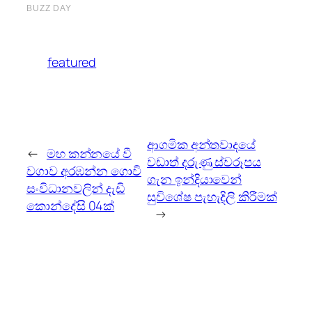
featured
ආගමික අන්තවාදයේ
←
මහ කන්නයේ වී
වඩාත් දරුණු ස්වරූපය
වගාව අරඹන්න ගොවි
ගැන ඉන්දියාවෙන්
සංවිධානවලින් දැඩි
සුවිශේෂ පැහැදිලි කිරීමක්
කොන්දේසි 04ක්
→