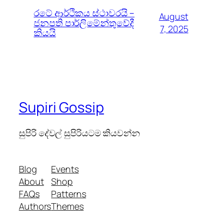
රටේ ආර්ථිකය ස්ථාවරයි –
August
ජනපති පාර්ලිමේන්තුවේදී
7, 2025
කියයි
Supiri Gossip
සුපිරි දේවල් සුපිරියටම කියවන්න
Blog
Events
About
Shop
FAQs
Patterns
Authors
Themes