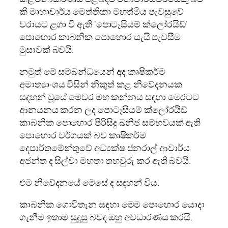
කී මාහාචාර්ය මෙත්තිකා මහත්මිය පැවසුවේ
වරායට ළගා වී ඇති ‘පොටෑසියම් ක්ලෝරයිඩ්’
පොහොර කාබනික පොහොර යැයි පැවසීම
මුසාවක් බවයි.
නමුත් මේ සම්බන්ධයෙන් අද කෘෂිකර්ම
අමාත්‍යාංශය විසින් නිකුත් කළ නිවේදනයක
සදහන් වූයේ මෙවර මහ කන්නය සඳහා මෙරටට
ආනයනය කරන ලද පොටෑසියම් ක්ලෝරයිඩ්
කාබනික පොහොර පිරිසිදු ඛනිජ සම්භවයක් ඇති
පොහොර වර්ගයක් බව කෘෂිකර්ම
දෙපාර්තමේන්තුවේ අධ්‍යක්ෂ ජනරාල් ආචාර්ය
අජන්ත ද සිල්වා මහතා තහවුරු කර ඇති බවයි.
එම නිවේදනයේ මෙසේ ද සදහන් විය.
කාබනික ගොවිතැන සඳහා මෙම පොහොර යොදා
ගැනීම ඉතාම සුදුසු බවද ඔහු අවධාරණය කරයි.