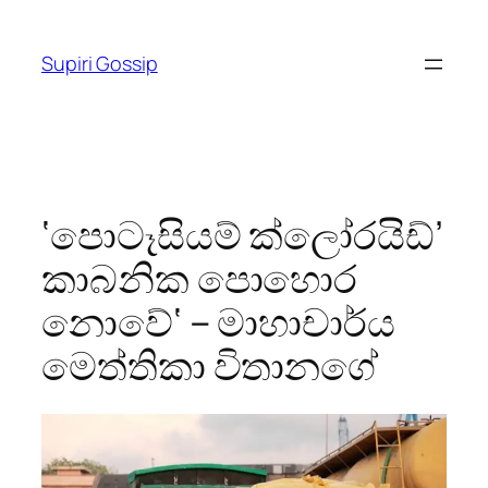
Skip
to
Supiri Gossip
content
‘පොටෑසියම් ක්ලෝරයිඩ්’
කාබනික පොහොර
නොවේ‘ – මාහාචාර්ය
මෙත්තිකා විතානගේ