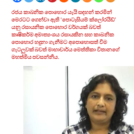
රජය කාබනික පොහොර යැයි සඳහන් කරමින්
මෙරටට ගෙන්වා ඇති ‘පොටෑසියම් ක්ලෝරයිඩ්’
යනු රසායනික පොහොර වර්ගයක් බවත්
කෘෂිකර්ම අමාත්‍යංශය රසායකින සහ කාබනික
පොහොර හදුනා ගැනීමට අපොහොසත් වීම
ගැටලුවක් බවත් මාහාචාර්ය මෙත්තිකා විතානගේ
මහත්මිය පවසන්නීය.