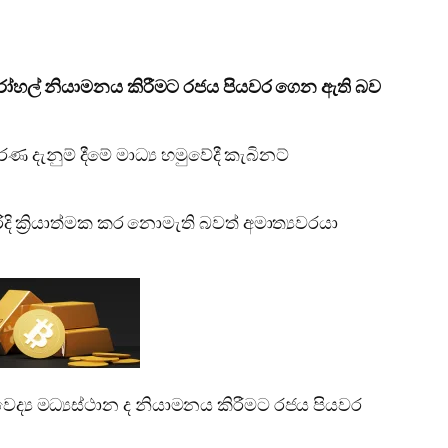
 රෝහල් නියාමනය කිරීමට රජය පියවර ගෙන ඇති බව
දැනුම් දීමේ මාධ්‍ය හමුවේදී කැබිනට්
 ක්‍රියාත්මක කර නොමැති බවත් අමාත්‍යවරයා
ය මධ්‍යස්ථාන ද නියාමනය කිරීමට රජය පියවර