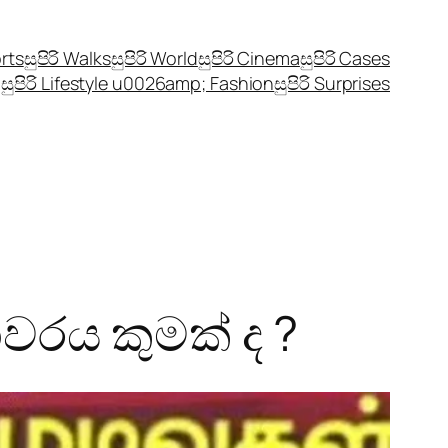
orts
සුපිරි Walks
සුපිරි World
සුපිරි Cinema
සුපිරි Cases
සුපිරි Lifestyle u0026amp; Fashion
සුපිරි Surprises
රය කුමක් ද ?