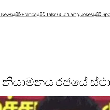
රි News
සුපිරි Politics
සුපිරි Talks u0026amp; Jokes
සුපිරි Sp
නියාමනය රජයේ ස්ථාව