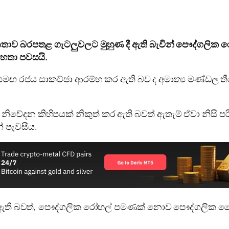
 ජනතාව බරපතළ ගැටලුවලට මුහුණ දී ඇති බැවින් පෞද්ගලික
 මහතා පවසයි.
මඟ රජය සාකච්ඡා ආරම්භ කර ඇති බව ද අමාත්‍ය මණ්ඩල තීරණ 
ේදන කිහිපයක් නිකුත් කර ඇති බවත් ඇතැම් ඒවා නිසි පරිදි
් පැවසීය.
ි බවත්, පෞද්ගලික රෝහල් පමණක් නොව පෞද්ගලික වෛද්‍