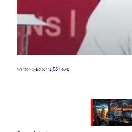
Written by
Editor
in
සුපිරි News