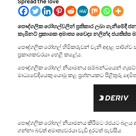
Spread the love
පෞද්ගලික රෝහල්වලින් ප්‍රතිකාර ලබා ගැනීමේදී
කැබිනට් ප්‍රකාශක අමාත්‍ය වෛද්‍ය නලින්ද ජයතිස්ස
පෞද්ගලික රෝහල් හිමිකරුවන් වැනි අදාළ පාර්ශ්ව ස
ප්‍රකාශකවරයා හෙළි කළේය.
පෞද්ගලික රෝහල් නියාමනය සම්බන්ධයෙන් ගැසට් නිව
මාධ්‍යවේදියෙකු යොමු කළ ප්‍රශ්නයකට පිළිතුරු දෙමින
පෞද්ගලික රෝහල් නියාමනය කිරීමට රජයට බලය ඇත
ගන්නා බවත් අමාත්‍යවරයා වැඩි දුරටත් පැවසීය.