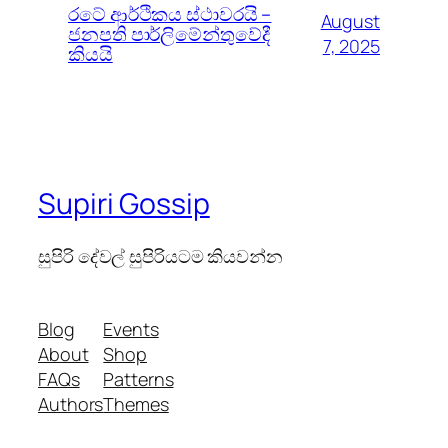
රටේ ආර්ථිකය ස්ථාවරයි –
August
ජනපති පාර්ලිමේන්තුවේදී
7, 2025
කියයි
Supiri Gossip
සුපිරි දේවල් සුපිරියටම කියවන්න
Blog
Events
About
Shop
FAQs
Patterns
Authors
Themes