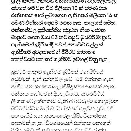
ශ්‍රී ලංකාවේ කොවිඩ් එන්නත්කරණ වැඩපිලිවෙල
යටතේ මේ
වන විට මිලියන 16 ක් පමණ එක
එන්නතක් හෝ ලබාගෙන ඇති අතර මිලියන 14 ක්
පමණ එන්නත් දෙකම ගෙන ඇත. කාලයත් සමඟ
එන්නත්වල
ප්‍රතිශක්තිය අඩුවන නිසා දෙවන
මාත්‍රාව ගෙන මාස 03 කට පසුව බූස්ටර් මාත්‍රාව
ගැනීමෙන් ඉදිරියේදී තවත් කොවිඩ් රැල්ලක්
ඇතිවීමේ අවදානමෙන් මිදී රට සාමාන්‍ය
තත්ත්වයට පත් කර ගැනීමට ඉවහල් වනු ඇත.
බූස්ටර් මාත්‍රාව ගැනීමට ඉදිරිපත් වන පිරිසේ
අඩුවීමක් දැන් දක්නට ලැබේ. මේ එන්නත ගැන
පැතිර යන කටකථාවල කිසිදු සත්‍යතාවයක් නැත.
එන්නත ගැනීමෙන් දියවැඩියාව, ආතරයිටීස්,
ලිංගික බෙලහීනතාව වැනි අබාධවලට ගොදුරුවන
බවට විවිධ සමාජ මාධ්‍ය ඔස්සේ පළවන ප්‍රවෘත්ති
සහ පැතිර යන කටකතාවල කිසිදු විද්‍යාත්මක
පදනමක් නැත. විශේෂයෙන් එන්නත නොගත්
පිරීස මෙවැනි කට කතා පතුරුවන බව ජාතික