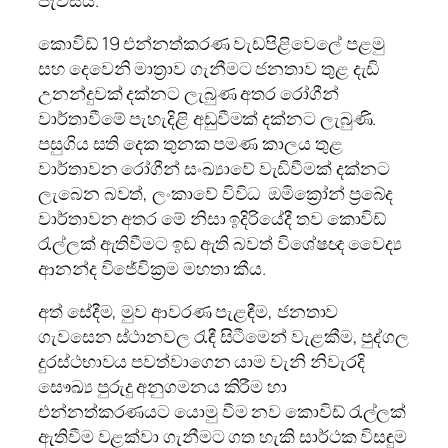
කොවිඩ් 19 එන්නත්කරණ වැඩපිළිවෙලේ පළමු
සහ දෙවෙනි මාත්‍රාව ගැනීමට ජනතාව තුළ දැඩි
උනන්දුවක් දක්නට ලැබුණ අතර රෝගීන්
වාර්තාවීමේ පැහැදිළි අඩුවීමක් දක්නට ලැබුණි.
පසුගිය සති දෙක තුනක පමණ කාලය තුළ
වාර්තාවන රෝගීන් සංඛ්‍යාවේ වැඩිවීමක් දක්නට
ලැබෙන බවත්, ලංකාවේ විවිධ ඔමික්‍රෝන් ප්‍රබේද
වාර්තාවන අතර මේ නිසා ඉදිරියේදී තව කොවිඩ්
රැල්ලක් ඇතිවීමට ඉඩ ඇති බවත් විශේෂඥ වෛද්‍ය
ආනන්ද විජේවික්‍රම මහතා කීය.
අත් සේදීම, මුව ආවරණ පැළඳීම, ජනතාව
ගැවසෙන ස්ථානවල රැඳී සිටීමෙන් වැළකීම, පුද්ගල
දුරස්ථභාවය පවත්වාගෙන යාම වැනි නිවැරදි
සෞඛ්‍ය පුරුදු අනුගමනය කිරීම හා
එන්නත්කරණයට යොමු වීම නව කොවිඩ් රැල්ලක්
ඇතිවීම වළක්වා ගැනීමට ගත හැකි සාර්ථක විසඳුම