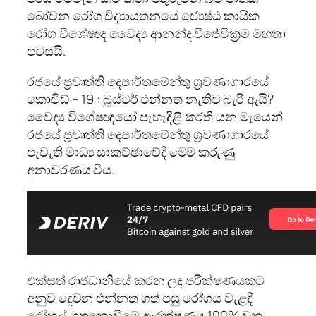
බෝවන රෝග විද්‍යායතනයේ ජ්‍යෙෂ්ඨ කායික
රෝග විශේෂඥ වෛද්‍ය ආනන්ද විජේවික්‍රම මහතා
පවසයි.
රජයේ ප්‍රවෘත්ති දෙපාර්තමේන්තු ශ්‍රවණාගාරයේ
කොවිඩ් – 19 : බූස්ටර් එන්නත නැතිව බැරි ඇයි?
වෛද්‍ය විශේෂඥයෝ පැහැදිළි කරති යන මැයෙන්
රජයේ ප්‍රවෘත්ති දෙපාර්තමේන්තු ශ්‍රවණාගාරයේ
පැවැති මාධ්‍ය සාකච්ඡාවේදී මෙම කරුණු
අනාවරණය විය.
එක්සත් රාජධානියේ කරන ලද පරීක්ෂණයකට
අනුව දෙවන එන්නත ගත් පසු රෝගය වැළඳී
රෝහල් ගතනොවීමේ ආරක්ෂණය 100% වන