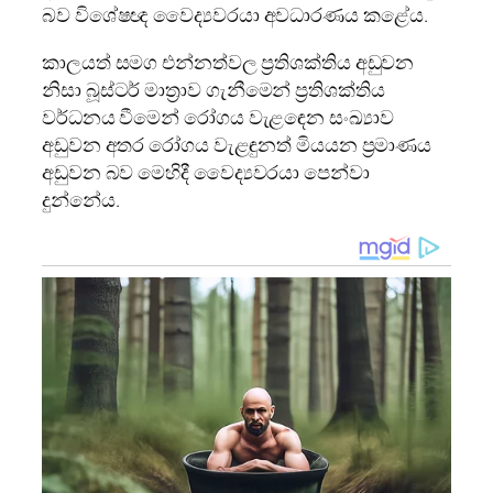
බව විශේෂඥ වෛද්‍යවරයා අවධාරණය කළේය.
කාලයත් සමග එන්නත්වල ප්‍රතිශක්තිය අඩුවන
නිසා බූස්ටර් මාත්‍රාව ගැනීමෙන් ප්‍රතිශක්තිය
වර්ධනය වීමෙන් රෝගය වැළඳෙන සංඛ්‍යාව
අඩුවන අතර රෝගය වැළඳුනත් මියයන ප්‍රමාණය
අඩුවන බව මෙහිදී වෛද්‍යවරයා පෙන්වා
දුන්නේය.