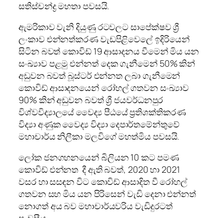
සතිස්චන්ද්‍ර මහතා පවසයි.
ඇමරිකාව වැනි දියුණු රටවලට සාපේක්ෂව ශ්‍රී
ලංකාව එන්නත්කරණ වැඩපිළිවෙලේ ඉදිරියෙන්
සිටින බවත් කොවිඩ් 19 ආසාදනය වීමෙන් මිය යන
සංඛ්‍යාව පළමු එන්නත් දෙක ගැනීමෙන් 50% කින්
අඩුවන බවත් බූස්ටර් එන්නත ලබා ගැනීමෙන්
කොවිඩ් ආසාදනයෙන් රෝහල් ගතවන සංඛ්‍යාව
90% කින් අඩුවන බවත් ශ්‍රී ජයවර්ධනපුර
විශ්වවිද්‍යාලයේ වෛද්‍ය පීඨයේ ප්‍රතිශක්තිකරණ
විද්‍යා අණුක වෛද්‍ය විද්‍යා දෙපාර්තමේන්තුවේ
මහාචාර්ය නිලීකා මලවිගේ මහත්මිය පවසයි.
ලෝක ජනගහනයෙන් බිලියන 10 කට පමණ
කොවිඩ් එන්නත දී ඇති බවත්, 2020 හා 2021
වසර හා සසඳන විට කොවිඩ් ආසාදිත වී රෝහල්
ගතවන සහ මිය යන පිරිසෙන් වැඩි දෙනා එන්නත්
නොගත් අය බව මහාචාර්යවරිය වැඩිදුරටත්
පැවසීය.