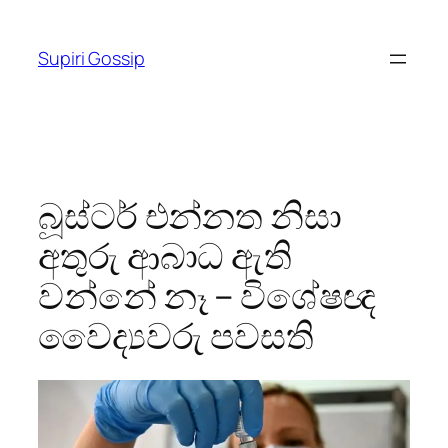
Skip
to
Supiri Gossip
content
බූස්ටර් එන්නත නිසා
අතුරු ආබාධ ඇති
වන්නේ නෑ – විශේෂඥ
වෛද්‍යවරු පවසති