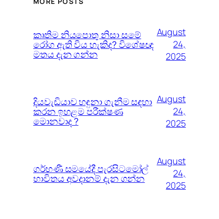
MORE POSTS
August
කෘතිම නියපොතු නිසා සමේ
රෝග ඇති විය හැකිද? විශේෂඥ
24,
මතය දැන ගන්න
2025
August
දියවැඩියාව හඳුනා ගැනීම සඳහා
කරන ඉහළම පරීක්ෂණ
24,
මොනවාද ?
2025
August
ගර්භණී සමයේදී පැරසිටමෝල්
24,
භාවිතය අවදානම් දැන ගන්න
2025