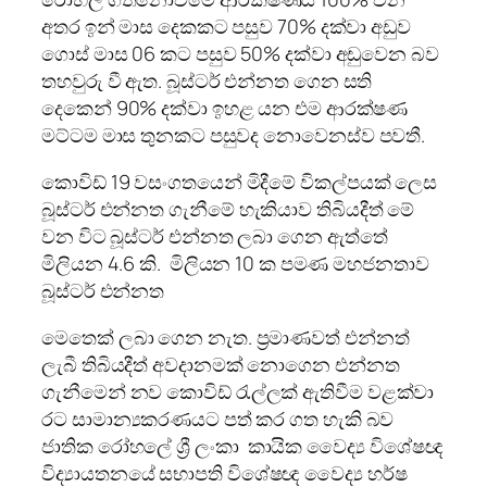
අතර ඉන් මාස දෙකකට පසුව 70% දක්වා අඩුව
ගොස් මාස 06 කට පසුව 50% දක්වා අඩුවෙන බව
තහවුරු වී ඇත. බූස්ටර් එන්නත ගෙන සති
දෙකෙන් 90% දක්වා ඉහළ යන එම ආරක්ෂණ
මට්ටම මාස තුනකට පසුවද නොවෙනස්ව පවතී.
කොවිඩ් 19 වසංගතයෙන් මිදීමේ විකල්පයක් ලෙස
බූස්ටර් එන්නත ගැනීමේ හැකියාව තිබියදීත් මේ
වන විට බූස්ටර් එන්නත ලබා ගෙන ඇත්තේ
මිලියන 4.6 කි. මිලියන 10 ක පමණ මහජනතාව
බූස්ටර් එන්නත
මෙතෙක් ලබා ගෙන නැත. ප්‍රමාණවත් එන්නත්
ලැබී තිබියදීත් අවදානමක් නොගෙන එන්නත
ගැනීමෙන් නව කොවිඩ් රැල්ලක් ඇතිවීම වළක්වා
රට සාමාන්‍යකරණයට පත් කර ගත හැකි බව
ජාතික රෝහලේ ශ්‍රී ලංකා කායික වෛද්‍ය විශේෂඥ
විද්‍යායතනයේ සභාපති විශේෂඥ වෛද්‍ය හර්ෂ