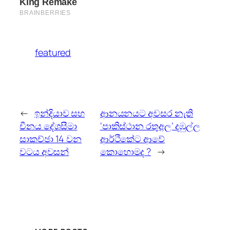
featured
←
ඉන්දියාව සහ
ආනයනයට අවසර නැති
චීනය දේශසීමා
‘පාකිස්ථාන රතුඅල‘ දඹුල්ල
සාකච්ඡා 14 වන
ආර්ථිකේට ආවේ
වටය අවසන්
කොහොමද ?
→