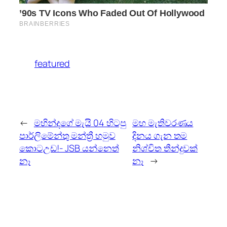
featured
←
මහින්දගේ මැයි 04 හිටපු
මහ මැතිවරණය
පාර්ලිමේන්තු මන්ත්‍රී හමුව
දිනය ගැන තම
කොටඋඩ!- JSB යන්නෙත්
නිශ්චිත තීන්දුවක්
නෑ
නෑ
→