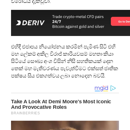
විරෝධය දැක්වූවා.
එහිදී එජාපය නියෝජනය කරමින් පැමිණ සිටි එහි
මහ ලේකම් අකිල විරාජ් කාරියවසම් මහතා කියා
සිටියේ සෞඛ්‍ය අංශ විසින් නිසි සහතිකයක් දෙන
තෙක් මහ මැතිවරණය පැවැත්වීමට එක්සත් ජාතික
පක්ෂය සිය එකගත්වය ලබා නොදෙන බවයි.