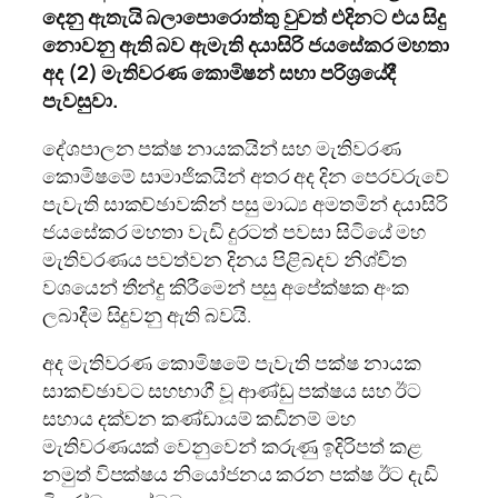
දෙනු ඇතැයි බලාපොරොත්තු වුවත් එදිනට එය සිදු
නොවනු ඇති බව ඇමැති දයාසිරි ජයසේකර මහතා
අද (2) මැතිවරණ කොමිෂන් සභා පරිශ්‍රයේදී
පැවසුවා.
දේශපාලන පක්ෂ නායකයින් සහ මැතිවරණ
කොමිෂමේ සාමාජිකයින් අතර අද දින පෙරවරුවේ
පැවැති සාකච්ඡාවකින් පසු මාධ්‍ය අමතමින් දයාසිරි
ජයසේකර මහතා වැඩි දුරටත් පවසා සිටියේ මහ
මැතිවරණය පවත්වන දිනය පිළිබදව නිශ්චිත
වශයෙන් තීන්දු කිරීමෙන් පසු අපේක්ෂක අංක
ලබාදීම සිදුවනු ඇති බවයි.
අද මැතිවරණ කොමිෂමේ පැවැති පක්ෂ නායක
සාකච්ඡාවට සහභාගී වූ ආණ්ඩු පක්ෂය සහ ඊට
සහාය දක්වන කණ්ඩායම් කඩිනම් මහ
මැතිවරණයක් වෙනුවෙන් කරුණු ඉදිරිපත් කළ
නමුත් විපක්ෂය නියෝජනය කරන පක්ෂ ඊට දැඩි