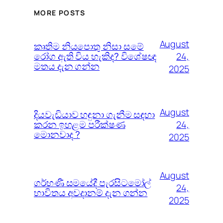
MORE POSTS
August
කෘතිම නියපොතු නිසා සමේ
රෝග ඇති විය හැකිද? විශේෂඥ
24,
මතය දැන ගන්න
2025
August
දියවැඩියාව හඳුනා ගැනීම සඳහා
කරන ඉහළම පරීක්ෂණ
24,
මොනවාද ?
2025
August
ගර්භණී සමයේදී පැරසිටමෝල්
24,
භාවිතය අවදානම් දැන ගන්න
2025