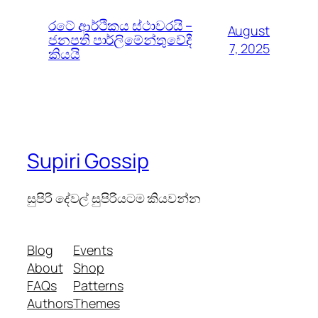
රටේ ආර්ථිකය ස්ථාවරයි –
August
ජනපති පාර්ලිමේන්තුවේදී
7, 2025
කියයි
Supiri Gossip
සුපිරි දේවල් සුපිරියටම කියවන්න
Blog
Events
About
Shop
FAQs
Patterns
Authors
Themes