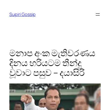
Skip
to
Supiri Gossip
content
මනාප අංක මැතිවරණය
දිනය හරියටම තීන්දු
වූවාට පසුව – දයාසිරි