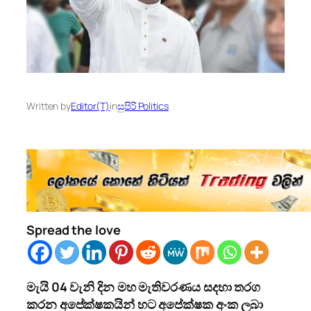
Written by
Editor(T)
in
සුපිරි Politics
Spread the love
මැයි 04 වැනි දින මහ මැතිවරණය සදහා තරග
කරන අපේක්ෂකයින් හට අපේක්ෂක අංක ලබා