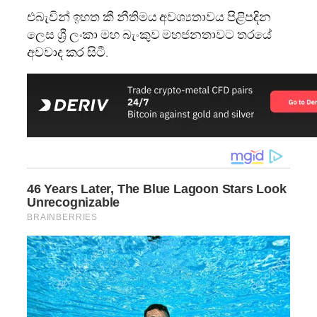
එබැවින් ඉහත කී නීතිමය අවශ්‍යතාවය පිළිපදින
ලෙස ශ්‍රී ලංකා මහ බැංකුව මහජනතාවට තරයේ
අවවාද කර සිටී.