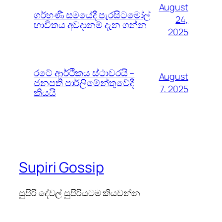
August
ගර්භණී සමයේදී පැරසිටමෝල්
24,
භාවිතය අවදානම් දැන ගන්න
2025
රටේ ආර්ථිකය ස්ථාවරයි –
August
ජනපති පාර්ලිමේන්තුවේදී
7, 2025
කියයි
Supiri Gossip
සුපිරි දේවල් සුපිරියටම කියවන්න