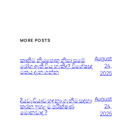
MORE POSTS
August
කෘතිම නියපොතු නිසා සමේ
රෝග ඇති විය හැකිද? විශේෂඥ
24,
මතය දැන ගන්න
2025
August
දියවැඩියාව හඳුනා ගැනීම සඳහා
කරන ඉහළම පරීක්ෂණ
24,
මොනවාද ?
2025