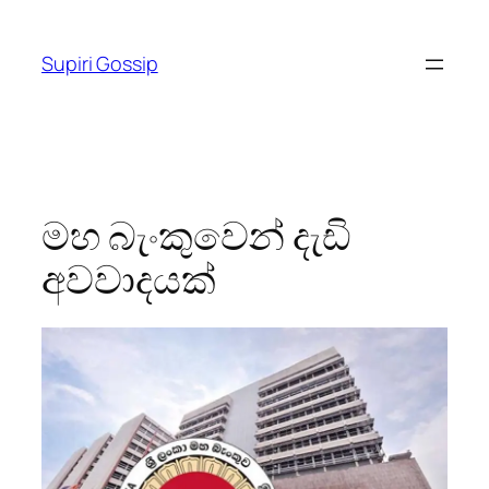
Skip
to
Supiri Gossip
content
මහ බැංකුවෙන් දැඩි
අවවාදයක්