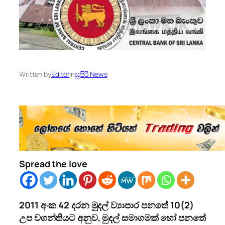
Written by
Editor
in
සුපිරි News
Spread the love
2011 අංක 42 දරන මුදල් ව්‍යාපාර පනතේ 10(2)
උප වගන්තියට අනුව, මුදල් සමාගමක් හෝ පනතේ