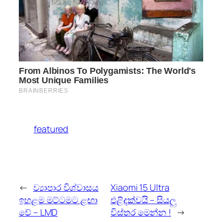
featured
←
ව්‍යාපාර විශ්වාසය
Xiaomi 15 Ultra
ඉහළම මට්ටමට ළඟා
එළිදක්වයි – සියලු
වේ – LMD
විස්තර මෙන්න !
→