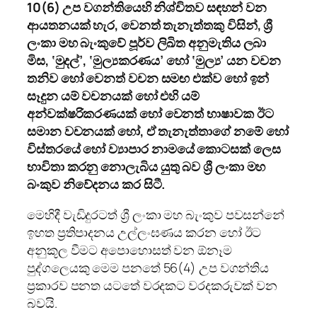
10(6) උප වගන්තියෙහි නිශ්චිතව සඳහන් වන
ආයතනයක් හැර, වෙනත් තැනැත්තකු විසින්, ශ්‍රී
ලංකා මහ බැංකුවේ පූර්ව ලිඛිත අනුමැතිය ලබා
මිස, ‘මුදල්’, ‘මුල්‍යකරණය’ හෝ ‘මුල්‍ය’ යන වචන
තනිව හෝ වෙනත් වචන සමඟ එක්ව හෝ ඉන්
සෑදුන යම් වචනයක් හෝ එහි යම්
අන්වක්ෂරිකරණයක් හෝ වෙනත් භාෂාවක ඊට
සමාන වචනයක් හෝ, ඒ තැනැත්තාගේ නමේ හෝ
විස්තරයේ හෝ ව්‍යාපාර නාමයේ කොටසක් ලෙස
භාවිතා කරනු නොලැබිය යුතු බව ශ්‍රී ලංකා මහ
බංකුව නිවේදනය කර සිටී.
මෙහිදී වැඩිදුරටත් ශ්‍රී ලංකා මහ බැංකුව පවසන්නේ
ඉහත ප්‍රතිපාදනය උල්ලංඝණය කරන හෝ ඊට
අනුකූල වීමට අපොහොසත් වන ඕනෑම
පුද්ගලෙයකු මෙම පනතේ 56(4) උප වගන්තිය
ප්‍රකාරව පනත යටතේ වරදකට වරදකරුවක් වන
බවයි.