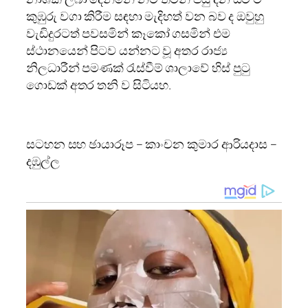
කුඹුරු වගා කිරීම සඳහා මැදිහත් වන බව ද ඔවුහු
වැඩිදුරටත් පවසමින් කෑකෝ ගසමින් එම
ස්ථානයෙන් පිටව යන්නට වූ අතර රාජ්‍ය
නිලධාරීන් පමණක් රැස්වීම් ශාලාවේ හිස් පුටු
ගොඩක් අතර තනි ව සිටියහ.
සටහන සහ ඡායාරූප – කාංචන කුමාර ආරියදාස –
දඹුල්ල