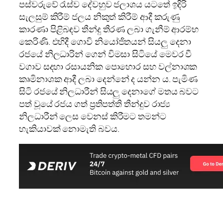
පස්වරුවේ රැස්ව දේවහුව ජලාශය යටතේ ඉදිරි
සැලසුම් කිරීම් ජලය නිකුත් කිරීම් ආදී කරුණු
කාරණා පිළිබඳව තීන්දු තීරණ ලබා ගැනීම් ආරම්භ
කෙරිණි. එහිදී ගොවි නියෝජිතයන් සියලු දෙනා
රජයේ නිලධාරින් ගෙන් විමසා සිටියේ මෙවර වී
වගාව සදහා රසායනික පොහොර සහ වල්නාශක
කෘමිනාශක ආදී ලබා දෙන්නේ ද යන්න ය. පැමිණ
සිටි රජයේ නිලධාරීන් සියලු දෙනාගේ මතය බවට
පත් වූයේ රජය ගත් ප්‍රතිපත්ති තීන්දුව රාජ්‍ය
නිලධාරීන් ලෙස වෙනස් කිරීමට තමන්ට
හැකියාවක් නොමැති බවය.