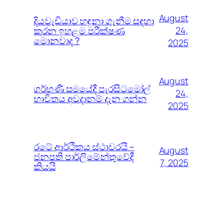
August
දියවැඩියාව හඳුනා ගැනීම සඳහා
කරන ඉහළම පරීක්ෂණ
24,
මොනවාද ?
2025
August
ගර්භණී සමයේදී පැරසිටමෝල්
24,
භාවිතය අවදානම් දැන ගන්න
2025
රටේ ආර්ථිකය ස්ථාවරයි –
August
ජනපති පාර්ලිමේන්තුවේදී
7, 2025
කියයි