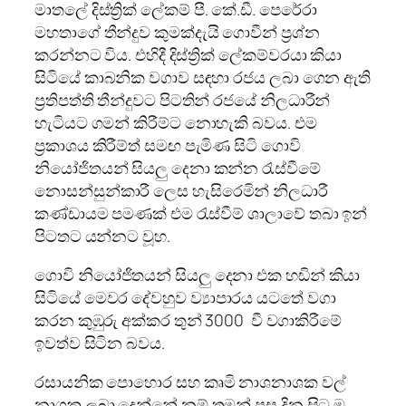
මාතලේ දිස්ත්‍රික් ලේකම් පී. කේ.ඩී. පෙරේරා
මහතාගේ තීන්දුව කුමක්දැයි ගොවීන් ප්‍රශ්න
කරන්නට විය. එහිදී දිස්ත්‍රික් ලේකම්වරයා කියා
සිටියේ කාබනික වගාව සඳහා රජය ලබා ගෙන ඇති
ප්‍රතිපත්ති තීන්දුවට පිටතින් රජයේ නිලධාරීන්
හැටියට ගමන් කිරීම්ට නොහැකි බවය. එම
ප්‍රකාශය කිරීම්ත් සමඟ පැමිණ සිටි ගොවි
නියෝජිතයන් සියලු දෙනා කන්න රැස්වීමේ
නොසන්සුන්කාරී ලෙස හැසිරෙමින් නිලධාරී
කණ්ඩායම පමණක් එම රැස්වීම් ශාලාවේ තබා ඉන්
පිටතට යන්නට වූහ.
ගොවි නියෝජිතයන් සියලු දෙනා එක හඬින් කියා
සිටියේ මෙවර දේවහුව ව්‍යාපාරය යටතේ වගා
කරන කුඹුරු අක්කර තුන් 3000 වී වගාකිරීමේ
ඉවත්ව සිටින බවය.
රසායනික පොහොර සහ කෘමි නාශනාශක වල්
නාශක ලබා දෙන්නේ නම් තමන් පසු දින සිට ම