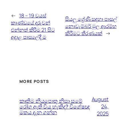
←
18 – 19‍ වයස්
සියලු ශ්‍රේණි සඳහා පාසල්
කාණ්ඩයේ දරුවන්
නොවැම්බර් මුල ආරම්භ
එන්නත් කිරීම 21 සිට
කිරීමට තීරණයක්
→
අදාළ පාසලේදී ම
MORE POSTS
August
කෘතිම නියපොතු නිසා සමේ
රෝග ඇති විය හැකිද? විශේෂඥ
24,
මතය දැන ගන්න
2025