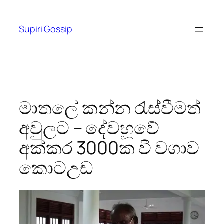
Skip
to
Supiri Gossip
content
මාතලේ කන්න රැස්වීමත්
අවුලට – දේවහූවේ
අක්කර 3000ක වී වගාව
කොටඋඩ