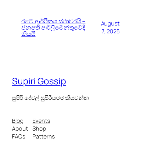
රටේ ආර්ථිකය ස්ථාවරයි –
August
ජනපති පාර්ලිමේන්තුවේදී
7, 2025
කියයි
Supiri Gossip
සුපිරි දේවල් සුපිරියටම කියවන්න
Blog
Events
About
Shop
FAQs
Patterns