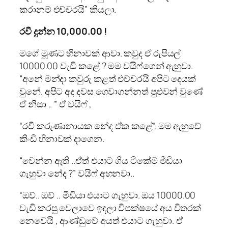
කරානම් එච්චරයි” කියලා.
රවී දුන්න 10,000.00 !
මගේ මූණට හිනාවක් ආවා. කවුද ඒ රුපියල්
10000.00 වැඩි කළේ ? මම වයිෆ්ගෙන් ඇහුවා.
“අනේ මන්දා කවුරු කළත් එච්චරයි අපිට දෙයක්
වුනේ. අපිට අද දවස ගෙවාගන්නත් පුළුවන් වුණේ
ඒ නිසා .. ” ඒ වයිෆ් ,
“රවී කරුණානායක නේද ඒක කළේ”. මම ඇහුවේ
කිංඩි හිනාවක් දාගෙන.
“වෙන්න ඇති ..ඒත් එයාට ගිය ටිකේම මීඩියා
ගැහුවා නේද ?” වයිෆ් අහනවා..
“ඔව්.. ඔව් .. මීඩියා එයාට ගැහුවා. ඔය 10000.00
වැඩි කරපු වෙලාවෙ ඉඳලා විපක්ෂයේ අය විතරක්
නෙවෙයි , ආණ්ඩුවේ අයත් එයාට ගැහුවා. ඒ