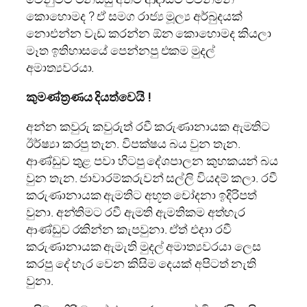
කොහොමද ? ඒ සමග රාජ්‍ය මූල්‍ය අර්බුදයක්
නොඑන්න වැඩ කරන්න ඕන කොහොමද කියලා
මෑත ඉතිහාසයේ පෙන්නපු එකම මුදල්
අමාත්‍යවරයා.
කුමණ්ත්‍රණය දියත්වෙයි !
අන්න කවුරු කවුරුත් රවී කරුණානායක ඇමතිට
ඊර්ෂ්‍යා කරපු තැන. විපක්ෂය බය වුන තැන.
ආණ්ඩුව තුළ පවා හිටපු දේශපාලන කුහකයන් බය
වුන තැන. ජාවාරම්කරුවන් සල්ලි වියදම් කලා. රවී
කරුණානායක ඇමතිට අභූත චෝදනා ඉදිරිපත්
වුනා. අන්තිමට රවී ඇමති ඇමතිකම අත්හැර
ආණ්ඩුව රකින්න කැපවුනා. ඒත් එදාා රවී
කරුණානායක ඇමැති මුදල් අමාත්‍යවරයා ලෙස
කරපු දේ හැර වෙන කිසිම දෙයක් අපිටත් නැති
වුනා.