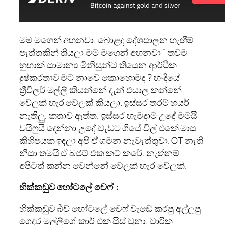
මම මගෙන් අහනවා. බොළඳ දේශපාලන හැඟීම්
පැත්තකින් තියලා මම මගෙන් අහනවා ” තවම
හුඟාක් සාමාන්‍ය මිනිසුන්ට තියෙන ආර්ථික
දුෂ්කරතාව මට නාවෙ කොහොමද ? හංදියේ
ත්‍රීවීලර් මල්ලි කියන්නේ දැන් එයාල කන්නේ
වේලක් හැර වේලක් කියලා. ඉස්සර තරම් හයර්
නැතිලු. කතාව ඇත්ත. ඉස්සර හැමදාම උදේ මමයි
වයිෆුයි දෙන්නා උදේ වැඩට ගියේ වීල් එකේ.මාස
කිහිපයක ඉඳලා අපි ඒ ගමන නැවැත්තුවා. OT නැති
නිසා තමයි ඒ බජට් එක කට් කරේ. නැත්නම්
අපිටත් කන්න වෙන්නේ වේලක් හැර වේලක්.
හික්කඩුව හෝටලේ චෙෆ් :
හික්කඩුව බීච් හෝටලේ චෙෆ් වැඩේ කරපු අල්ලපු
ගෙදර මල්ලිගේ කාර් එක සීස් වුනා. වාරික