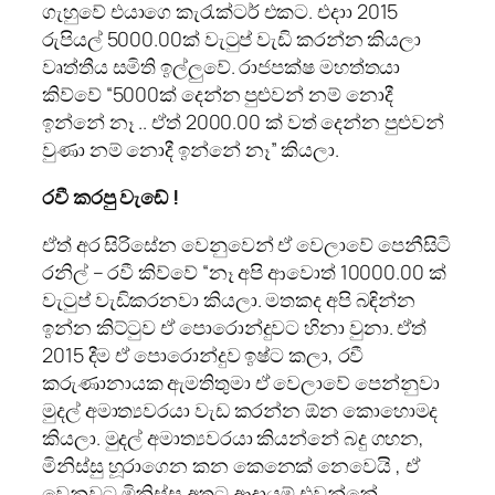
ගැහුවේ එයාගෙ කැරැක්ටර් එකට. එදාා 2015
රුපියල් 5000.00ක් වැටුප් වැඩි කරන්න කියලා
වෘත්තීය සමිති ඉල්ලුවේ. රාජපක්ෂ මහත්තයා
කිව්වේ “5000ක් දෙන්න පුළුවන් නම් නොදී
ඉන්නේ නෑ .. ඒත් 2000.00 ක් වත් දෙන්න පුළුවන්
වුණා නම් නොදී ඉන්නේ නෑ” කියලා.
රවී කරපු වැඩේ !
ඒත් අර සිරිසේන වෙනුවෙන් ඒ වෙලාවේ පෙනීසිටි
රනිල් – රවී කිව්වේ “නෑ අපි ආවොත් 10000.00 ක්
වැටුප් වැඩිකරනවා කියලා. මතකද අපි බඳින්න
ඉන්න කිට්ටුව ඒ පොරොන්දුවට හිනා වුනා. ඒත්
2015 දීම ඒ පොරොන්දුව ඉෂ්ට කලා, රවී
කරුණානායක ඇමතිතුමා ඒ වෙලාවේ පෙන්නුවා
මුදල් අමාත්‍යවරයා වැඩ කරන්න ඕන කොහොමද
කියලා. මුදල් අමාත්‍යවරයා කියන්නේ බදු ගහන,
මිනිස්සු හූරාගෙන කන කෙනෙක් නෙවෙයි , ඒ
වෙනුවට මිනිස්සු අතට ආදායම් එවන්නේ