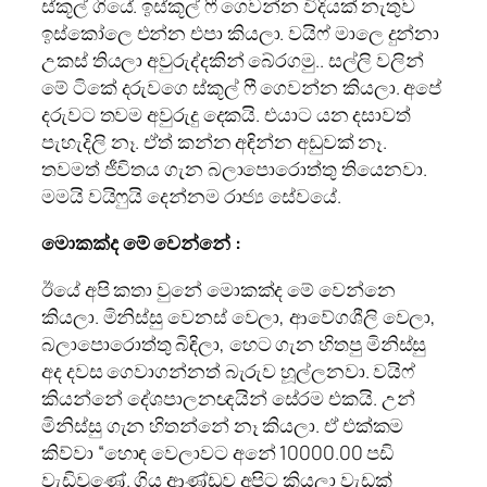
ස්කූල් ගියේ. ඉස්කූල් ෆී ගෙවන්න විදියක් නැතුව
ඉස්කෝලෙ එන්න එපා කියලා. වයිෆ් මාලෙ දුන්නා
උකස් තියලා අවුරුද්දකින් බේරගමු.. සල්ලි වලින්
මේ ටිකේ දරුවගෙ ස්කූල් ෆී ගෙවන්න කියලා. අපේ
දරුවට තවම අවුරුදු දෙකයි. එයාට යන දසාවත්
පැහැදිලි නෑ. ඒත් කන්න අඳින්න අඩුවක් නෑ.
තවමත් ජීවිතය ගැන බලාපොරොත්තු තියෙනවා.
මමයි වයිෆුයි දෙන්නම රාජ්‍ය සේවයේ.
මොකක්ද මේ වෙන්නේ :
ඊයේ අපි කතා වුනේ මොකක්ද මේ වෙන්නෙ
කියලා. මිනිස්සු වෙනස් වෙලා, ආවේගශීලි වෙලා,
බලාපොරොත්තු බිඳිලා, හෙට ගැන හිතපු මිනිස්සු
අද දවස ගෙවාගන්නත් බැරුව හූල්ලනවා. වයිෆ්
කියන්නේ දේශපාලනඥයින් සේරම එකයි. උන්
මිනිස්සු ගැන හිතන්නේ නෑ කියලා. ඒ එක්කම
කිව්වා “හොඳ වෙලාවට අනේ 10000.00 පඩි
වැඩිවුණේ. ගිය ආණ්ඩුව අපිට කියලා වැඩක්