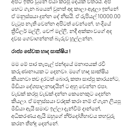
අපිට ඉතිරි වුනේ එයා කරපු දෙයක් විතරයි. අපි
හෙට ගැන බයෙන් වුනත් අද කාලා ඇඳලා ඉන්නේ
ඒ මනුස්සයා දුන්න දේ නිසයි. ඒ රුපියල් 10000.00
වැටුප නැති වෙන්න අපිටත් වෙන්නේ, හංදියේ
ත්‍රීවීලර් මල්ලි, චෙෆ් මල්ලි, නදී අක්කා වගේ අද
දවස ගෙවාගන්නත් බැරුව හූල්ලන්න.
රාජ්‍ය සේවක හෘද සාක්ෂිය !
මම මේ පාර තැපැල් ජන්දයේ මනාපයක් රවී
කරුණානායක ට දෙනවා. මගේ හෘද සාක්ෂිය
කියනවා තව දුරටත් බොරු කතා සාප්පු කාරයන්ට,
මීඩියා දේශපාලනඥයින් ට අහු වෙන්න එපා,
වැඩක් කරපු වැඩක් දන්න කෙනෙකුට දෙන්න
කියලා. ඒ මනුස්සයා වරදක් කරා නම් ඒ ගැන ලියපු
මීඩියා ඇයි සමාව ඉල්ලා දැන්වීම් දාන්නේ,
අධිකරණය ඇයි ඔහුගේ නිර්දෝශීභාවය තහවුරු
කරන තීන්දු දෙන්නේ.