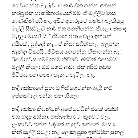
ගෙවාගන්න බැරුව. ඒ කාර් එක ගන්න අත්සන්
කරපු එක සාක්ෂිකාරයෙක් මම. ඒ මල්ලිට මාස
ගාණකින් පඩි නෑ. අපිව අමාරුවේ දාන්න බෑ කියපු
මල්ලි සීසර්ලට කාර් එක ගෙනියන්න කියලා. කසාද
බැඳලා මාස 8 යි. ” ජීවිතේ එපා වෙලා ඉන්නේ
අයියේ , සුද්දෝ නෑ .. ඒ නිසා පඩිත් නෑ .. බලන්න
බැන්දා විතරයි ..ජීවිතය ගෙවන්න හිතාගන්න බෑ.”
ඊයේ හවස හම්බුනාම කිව්වේ. අපිටත් එහෙමයි
මල්ලි කියලා මම ගෙට ආවා. ඒත් අපිට තවම
ජීවිතය එපා වෙන තැනට වැටිලා නෑ.
නදී අක්කාගේ පුතා ට ෆීස් ගෙවන්න බැරි නම්
ඉස්කෝලෙ එන්න එපා කියලා :
නදී අක්කා කියන්නේ අපේ වෙඩින් එකේ කේක්
එක හදපු අක්කා. හස්බන්ඩ් රට. කුවේට් වල.
ලංකාවට එන්න විදියක් නැතුව ඉන්නේ. මාස 4
කින් සල්ලි එවලා නෑ. ලොකු පුතා ඉන්ටර්නැෂනල්