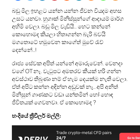
බඩු මිල ඉහළට යන්න යන්න ජීවන වියදම අහස
උසට යනවා. හුගාක් මිනිස්සුන්ගේ ආදායම් මාර්ග
අහිමි වෙලා. බඩු මිල වැඩියි.. හෙට කන්නේ
කොහොමද කියලා හිතාගන්න බැරි බවයි
මගතොටේ හමුවෙන කාගේත් මුවේ රැව්
දෙන්නේ..!
රාජ්‍ය සේවක අපිත් යන්නේ අමාරුවෙන්. වෙනදා
වගේ OT නෑ. වැටුපට අමතරව කීයක් හරි ගන්න
අවස්ථාව තිබුණා නම් ඒ හැම දෙයක්ම නැති වෙලා.
ඒත් අපිට කන්න අඳින්න අඩුවක් නෑ.. අපි අනිත්
මිනිසුන් ගාණකට වඩා යන්තමින් හෝ හොඳ
ජීවිතයක් ගෙවනවා. ඒ කොහොමද ?
හංදියේ ත්‍රීවීලර් මල්ලි: