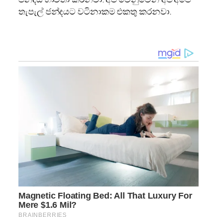
තැපැල් ජන්දයට වටිනාකම එකතු කරනවා.