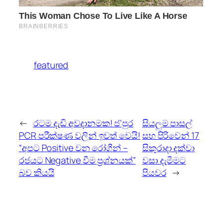
featured
←
රටම දැඩි අවදානමක! ජ’පුර
සියලුම පාසල්
PCR පරීක්ෂණ වලින් ඉවත් වෙයි!
සහ පිරිවෙන් 17
“අපට Positive වන රෝගීන් –
සිකුරාදා දක්වා
රජයට Negative වීම ප්‍රශ්නයක්”
වසා දැමීමට
බව කියයි
පියවර
→