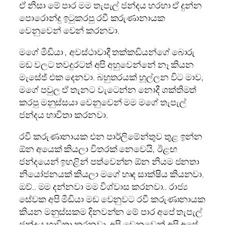
ඒ නිසා මේ පාර මම තැපැල් ජන්දය හරහා ඒ දුන්න
පොරොන්දු ඉටුකරපු රවී කරුණානායක
වෙනුවෙන් වෙන් කරනවා.
මගේ මීඩියා , අවස්ථාවාදී තක්කඩියන්ගේ බොරු
මඩ වලට තවදුරටත් අපි අහුවෙන්නේ නෑ කියන
මැසේජ් එක දෙනවා. බහුතරයක් හූල්ලන විට මාව,
මගේ පවුල ඒ තැනට වැටෙන්න නොදී ශක්තිමත්
කරපු මනුස්සයා වෙනුවෙන් මම මගේ තැපැල්
ජන්දය භාවිතා කරනවා.
රවී කරුණානායක එන පාර්ලිමේන්තුව තුළ ඉන්න
ඕන අයෙක් කියලා විතරක් නෙවෙයි, ඊළඟ
ජන්දයෙන් ඉහළින් පත්වෙන්න ඕන නියම ජනතා
නියෝජනයක් කියලා මගේ හෘද සාක්ෂිය කියනවා.
ඔව්.. මම දන්නවා මම විශ්වාස කරනවා.. රාජ්‍ය
සේවක අපි මීඩියා මඩ වෙනුවට රවී කරුණානායක
කියන මනුස්සකම දිනවන්න මේ පාර අපේ තැපැල්
ජන්දය භාවිතා කරනවා. අපි වෙනුවෙන් අපි අපේ