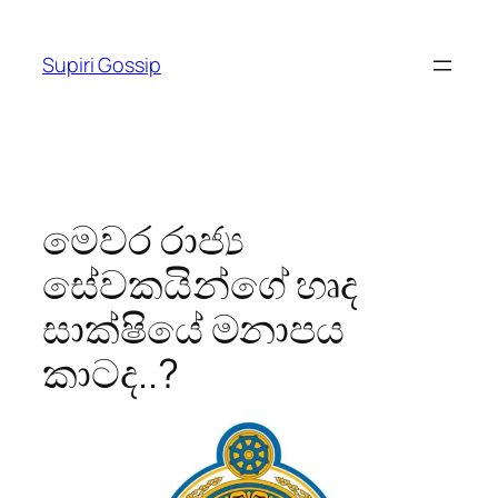
Skip
to
Supiri Gossip
content
මෙවර රාජ්‍ය
සේවකයින්ගේ හෘද
සාක්ෂියේ මනාපය
කාටද..?