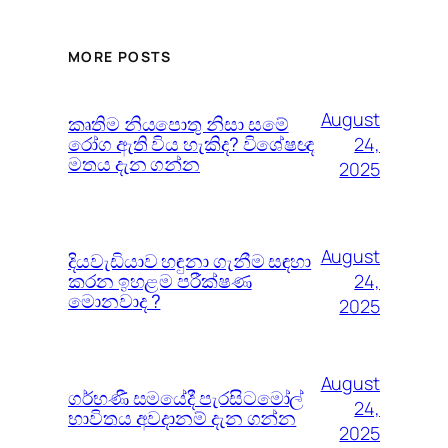
MORE POSTS
August
කෘතිම නියපොතු නිසා සමේ
රෝග ඇති විය හැකිද? විශේෂඥ
24,
මතය දැන ගන්න
2025
August
දියවැඩියාව හඳුනා ගැනීම සඳහා
කරන ඉහළම පරීක්ෂණ
24,
මොනවාද ?
2025
August
ගර්භණී සමයේදී පැරසිටමෝල්
24,
භාවිතය අවදානම් දැන ගන්න
2025