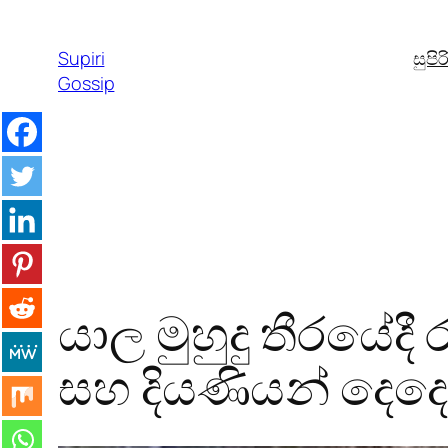
Skip
to
Supiri
සුපි
content
Gossip
යාල මුහුදු තීරයේදී
සහ දියණියන් දෙද