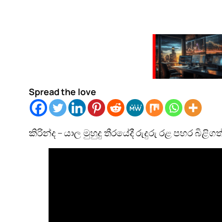
Spread the love
කිරින්ද – යාල මුහුදු තීරයේදී රුදුරු රළ පහර 