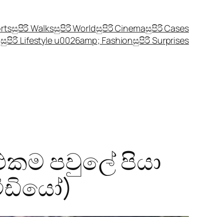
orts
සුපිරි Walks
සුපිරි World
සුපිරි Cinema
සුපිරි Cases
සුපිරි Lifestyle u0026amp; Fashion
සුපිරි Surprises
් එකම පවුලේ පියා
ීඩියෝ)