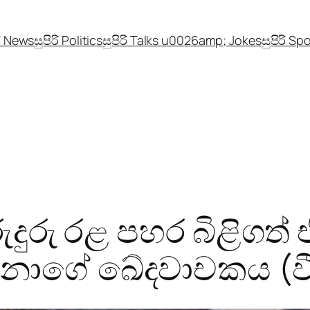
රි News
සුපිරි Politics
සුපිරි Talks u0026amp; Jokes
සුපිරි Sp
 රුදුරු රළ පහර බිළිගත
ෙනාගේ ඛේදවාචකය (ව