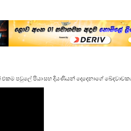
බිළිගත් එකම පවුලේ පියා සහ දියණියන් දෙදෙනාගේ ඛේදවාච