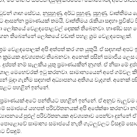
වූවන් ගෘහ සේවය, නුපුහුණු, අර්ධ පුහුණු, පුහුණු, වෘත්ත
න්න ප්‍රමාණයක් තමයි, වෘත්තීමය රැකියා සඳහා ප්‍රවිෂ්ට 
ෙනවා ලෝකයේ වෙළඳපොළවල් දෙකක් තිබෙනවා. භාණ්ඩ සහ 
ෙන තිබෙන්නේ ලෝකයේ වඩාත් පහළ ශ්‍රම වෙළඳපොළක්.
්‍රම වෙළඳපොලක් අපි අත්පත් කර ගත යුතුයි. ඒ සඳහාත් 
පන ක්‍රමයක අවශ්‍යතාව තිබෙනවා. අනෙක් පසින් සමාජීය ලෙ
්. දුප්පත් නම් සැලකිය යුතු ප්‍රමාණයකින් නූගත්. ඒ නිසා ම
 විශාල මෙහෙවරක් ඉටු කරනවා. සාමාන්‍යයෙන් අපේ ගම්වල ක
න් මුදා ගැනීම සඳහාත් අධ්‍යාපනය අතිශය වැදගත්. අනෙක්
පෙළට පහළින් ඉන්නේ.
ප්‍රමාණයක් අටේ පන්තියට පහළින් ඉන්නේ. ඒ අනුව බැලුවම මේ
මේ සමාජයේ යහපත් පරිවර්තනයක් අපි අපේක්ෂා කරනවා නම
ේ අධ්‍යාපනයේ පුළුල් පරිවර්තනයක අවශ්‍යතාව පෙන්වා දුන්නේ
ි පොළොවේ සාමාන්‍ය සමාජයේ නැති ගැටලුවලට විසඳුම් සොය
 විසඳුම්.