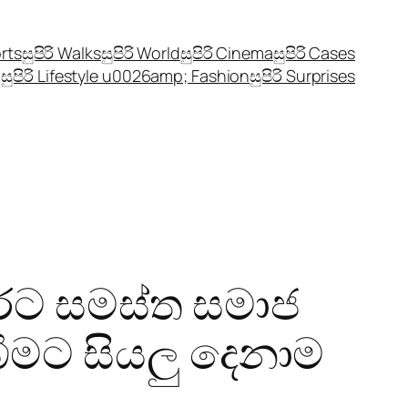
orts
සුපිරි Walks
සුපිරි World
සුපිරි Cinema
සුපිරි Cases
සුපිරි Lifestyle u0026amp; Fashion
සුපිරි Surprises
ෙරට සමස්ත සමාජ
ීමට සියලු දෙනාම