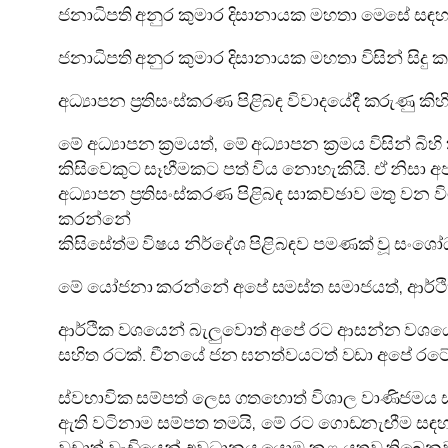
ජනාධිපති අනුර කුමාර දිසානායක මහතා මෙසේ සඳහන් 
ජනාධිපති අනුර කුමාර දිසානායක මහතා විසින් සිදු
අධ්‍යාපන ප්‍රතිසංස්කරණ පිළිබඳ විවාදයේදී කරුණු ක
මේ අධ්‍යාපන ක්‍රමයත්, මේ අධ්‍යාපන ක්‍රමය විසින්
කිසිවෙකුට සෑහීමකට පත් විය නොහැකියි. ඒ නිසා අපට 
අධ්‍යාපන ප්‍රතිසංස්කරණ පිළිබඳ සාකච්ඡාව මතු ව
කරන්නේ
කිසිසේත්ම විෂය නිර්දේශ පිළිබඳව පමණක් වූ සං
මේ යෝජනා කරන්නේ අපේ සමස්ත සමාජයත්, ආර්ථික ද
ආර්ථික වශයෙන් බැලුවොත් අපේ රට ආසන්න වශයෙ
සහිත රටක්. චීනයේ ජන ඝනත්වයටත් වඩා අපේ රටේ
ස්වභාවික සම්පත් ලෙස ගතහොත් විශාල වාණිජමය සම්ප
ඇති වටිනාම සම්පත තමයි, මේ රට ගොඩනැඟීම සඳහා ත
වඩාත් වැඩියෙන් අවධානය යොමු කළ යුතුව තිබෙනව