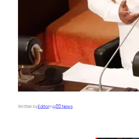
Written by
Editor
in
සුපිරි News