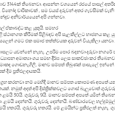
යාව 3144ක් තිබෙනවා. ආසන්න වශයෙන් රජයේ පාසල් අතරින්
, විනෝද චාරිකාවක් , සම වයස් දරුවන් අතර ගැවසීමක් වැනි 
න්දුව අනිවාර්යයෙන් අපි ගන්නවා.
සල් ඒකාබද්ධ කළ යුතුයි. සමහර
යළි ස්ථානගත කිරීමක් පිළිබඳව අපි සැලකිල්ලට භාජනය කළ යුතු
පාසලෙන් ගමට එක සමාජ තත්ත්වයක දරුවන් වියැකිලා යනවා. 
පාසලට යවන්නේ නැහැ. උපරිම පොර බදනවා දරුවා නගරේ ප
‍යාපන අමාත්‍යාංශය සමඟ දීර්ඝ ලෙස සාකච්ඡා කර තිබෙනව
ම්. මොකද ගොඩනැගිලි, මානව සම්පත් තිබුණත් පාසැලේ ඉන්නේ
දීම ප්‍රතිඵලදායකයි.
 විග්‍රහ කරනවා නම් මෙහිදී මානව සම්පත කොපමණ අපතේ යනව
තයක්. නමුත් අදත් අපි දිස්ත්‍රික්කවලට ගොස් බැලුවොත් ගුරු
මයි 30යි. ගුරුවරු 9යි. මානව සම්පත් අපතේ යමින් තිබෙන
වා. ළමයි දෙන්නයි. ගුරුවරු දෙන්නයි. බණ්ඩාරවෙල හල්දුම
යි හතරයි, ගුරුවරු හතරයි. මේ ළමයින්ට ප්‍රතිඵලත් නැහැ. ගුර