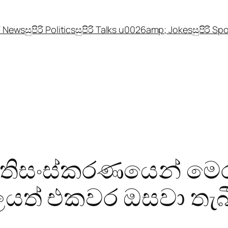
රි News
සුපිරි Politics
සුපිරි Talks u0026amp; Jokes
සුපිරි Sp
්‍රතිසංස්කරණයෙන් ම
ලයත් එකවර ඔසවා තැබ