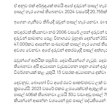
ඒ අනුව එක් අර්බුදයක් තමයි අපේ දරුවන් පාසල් හ
පාසල් හැර ගොස් තිබෙනවා. 2024 වසරේදී 20,755ක
ඉගෙන ගැනීමට තිබියදී ඔවුන් පාසල් හැර යනවා. මා 
තවදුරටත් කියනවා නම් 2006 වසරේ උපන් දරුවන් පා
දරුවන් සාමාන්‍ය පෙළ විභාගයට මුහුණ දෙන්නේ 20
47,000කට ආසන්න සංඛ්‍යාවක් පාසල් හැර ගොස් තිබ
අවශ්‍ය වෙනවා. අපේ දරුවන් අතරමැදදී පාසල් අත්හැර
ඔවුන්ගේ ආර්ථික පසුබිම්, දෙමාපියන්ගේ ගැටුම්, දෙම
තිබෙනවා. අපි අධ්‍යාපන වැඩසටහන හදන ගමන් දරුවක
විමර්ශනයක් කළ යුතුයි. 13 වසරක අධ්‍යාපනය දක්ව
දෙවනුව, බොහෝ විට අපේ රටේ සාකච්ඡාවට ලක් වන්නේ
ක්‍රමයේයි. 2023 වසරේ එකම ළමයෙක්වත් ඇතුළත් න
පාසල් 406ක් තිබෙනවා. ළමයි 30ට වඩා අඩු පාසල් 75
කියන්නේ ආසන්න වශයෙන් මුළු පාසල් පද්ධතියෙන් 