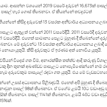
ැර යාම. ආසන්න වශයෙන් 2019 වසරේ දරුවන් 16,673ක් පාසල
් පාසල් හැර ගොස් තිබෙනවා. ඒ කියන්නේ තවදුරටත්
කියන්නේ කිසිදු දරුවෙක් 13 වසරක අනිවාර්ය අධ්‍යාපනය ල
සැලට ඇතුළත් වන්නේ 2011 වසරේදීයි. 2011 වසරේදී දරුවන
21 වසරේදීයි. එහෙත් සාමාන්‍ය පෙළට මුහුණ දී තිබෙන්නේ 
ෙනවා. මේ දරුවන්ට 13 වසරක අනිවාර්ය අධ්‍යාපනය ලබාදී මේ
 නොයා යුතුයි. කිසි දරුවකුට ඒ ඉරණම අත් නොවිය යුතුයි.
ව්පියන් විදෙස් ගත වීම්, අනාරක්ෂිත තත්ත්ව ආදි කරුණු විශ
ු දින තුනක් අඛණ්ඩව පාසැලට නොපැමිණෙන්නේ නම් රාජ්‍ය 
ා හැම දරුවෙකුම පාසැලේ රඳවා ගත යුතුයි. එය මේ වැඩසටහන
 උසස් අධ්‍යාපනය පිළිබඳවයි. එහෙත් අපි මුහුණ දී තිබෙන
ොවුන පාසල් 98ක් තිබෙනවා. ඒ වගේම ළමයි 10ට වඩා අඩු ප
2ක් තිබෙනවා. පාසල් 1141ක් තිබෙනවා, ළමයි 40ට වඩා අඩුයි
15%ක්.