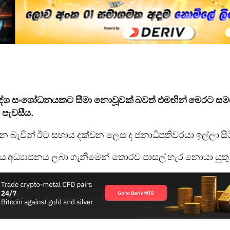
නිර්දේශ සංශෝධනයකට සීමා නොවූවක් බවත් එමඟින් මෙරට 
 පැවසීය.
බැවින් ඊට සහාය දක්වන ලෙස ද ජනාධිපතිවරයා ඉල්ලා සි
ිවාර්ය අධ්‍යාපනය ලබා ගැනීමෙන් තොරව පාසල් හැර නොයා ය