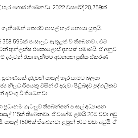
් හැර ගොස් තිබෙනවා. 2022 වසරේදී 20,759ක්
බා ගැනීමෙන් තොරව පාසල් හැර නොයා යුතුයි.
් 358,596ක් පාසැලට ඇතුළත් වී තිබෙනවා. එම
දරුවන් තුන්ලක්ෂ එකොළොස් දහසක් පමණයි. ඒ අනුව
 දරුවන් රැක ගැනීමට අධ්‍යාපන ප්‍රතිසංස්කරණ
ාල ප්‍රමාණයක් දරුවන් පාසල් හැර යාමට බලපා
නිලධාරියෙකු විසින් ඒ දරුවා පිළිබඳව පුද්ගලිකව
ේ අඩංගු වී තිබෙනවා.
 ප්‍රධානම ගැටලුව තිබෙන්නේ පාසල් අධ්‍යාපන
ාසල් 115ක් තිබෙනවා. ඒ වගේම ළමයි 20ට වඩා අඩු
. පාසල් 1506ක් තිබෙනවා ළමුන් 50ට වඩා අඩුයි. ඒ