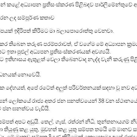
කළේ අධ්‍යාපන ප්‍රතිසංස්කරණ පිළිබඳව පාර්ලිමේන්තුවේ අද
 කරන ලද සම්පූර්ණ කතාව
ිහිපයක් ඉදිරිපත් කිරීමට මා බලාපොරොත්තු වෙනවා.
 බිහි කර තිබෙන තරුණ පරම්පරාවත්, ඒ වගේම මේ අධ්‍යාපන ක්‍ර
ඉතා පුළුල් අධ්‍යපන ප්‍රතිසංස්කරණයක් අවශ්‍යයි.
න විට ඉතිහාසය ඇතුළත් වෙලා තිබෙනවාද නැද්ද වැනි කරුණු
ශෝධනයක් නොවෙයි.
ේහයත්, අපේ රටේත් අලුත් පරිවර්තනයක් සඳහා වූ නව අධ්‍
න් ලෝකයේ රාජ්‍ය අතර ජන ඝනත්වයෙන් 38 වන ස්ථානයේ 
 ජන ඝනත්වය වැඩියි.
ත් අපට අඩුයි. තෙල්, ගෑස්, රත්රන් නිධි, තුන්තනායගම් නි
ියුණු කළ යුතු, මුවහත් කළ යුතු සම්පත තමයි මේ මානව සම
ා, මේ මානව සම්පත දියුණු කිරීමෙන් කොහොමද අපේ රාජ්‍