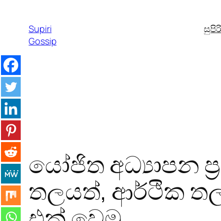
Skip
to
Supiri
සුපි
content
Gossip
යෝජිත අධ්‍යාපන ප
තලයත්, ආර්ථික ත
එක් වෙමු