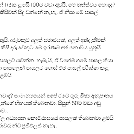
 1/3ක ළමයි 100ට වඩා අඩුයි. මේ තත්ත්වය හොඳද?
කිසිවක් සිදු වන්නේ නැහැ. ඒ නිසා මේ පාසල්
යි. දරුවකුට අලුත් සමාජයක්, අලුත් අත්දැකීමක්
කිසි දරුවෙකුට මේ ඉරණම අත් නොවිය යුතුයි.
ාසලට යවන්න. හැබැයි, ඒ වගේම ගමේ පාසල තියා
ා පාසලෙන් පාසලට ගොස් එම පාසල් පරීක්ෂා කළ
 ළමයි
ාද? සාමාන්‍යයෙන් අපේ රටේ ගුරු ශිෂ්‍ය අනුපාතය
වරුන්ගේ හිඟයක් තිබෙනවා. සිසුන් 50ට වඩා අඩු
වා.
්මුල්ල අධ්‍යාපන කොට්ඨාසයේ පාසලක් තිබෙනවා ළමයි
ුවරුන්ට ප්‍රතිඵලත් නැහැ.