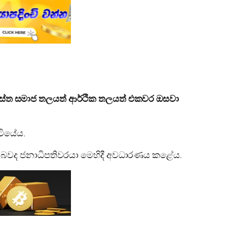
සමස්ත සමාජ තලයත් ආර්ථික තලයත් එකවර ඔසවා
ටියේය.
ුතු බවද ජනාධිපතිවරයා මෙහිදී අවධාරණය කළේය.