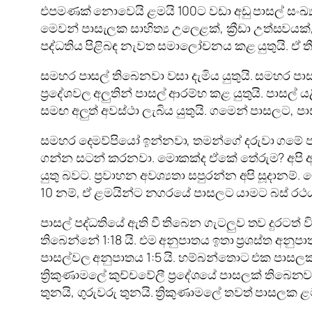
එපමණක් නොවෙයි ළමයි 100ට වඩා අඩු පාසල් සංඛ්‍
මෙවන් පාසැලක සාහිත්‍ය උලෙළක්, ක්‍රීඩා උත්සවයක්
පද්ධතිය පිළිබඳ නැවත සමාලෝචනය කළ යුතුයි. ඒ තී
සමහර පාසල් තිබෙනවා වසා දැමිය යුතුයි. සමහර පා
ප්‍රදේශවල අලුතින් පාසල් ආරම්භ කළ යුතුයි. පාසල් 
සමඟ අලුත් අවස්ථා ලැබිය යුතුයි. ගමෙන් පාසලට, 
සමහර දෙමව්පියෝ ඉන්නවා, තමන්ගේ දරුවා ගමේ 
ගන්න සටන් කරනවා. මොකක්ද ඒකේ තේරුම? අපි අධ්
යුතු බවට. ප්‍රවාහන අවශ්‍යතා සපුරන්න අපි සූදාන
10 නම්, ඒ ළමයින්ට නගරයේ පාසලට යාමට බස් රථයක් 
පාසල් පද්ධතියේ ඇති වී තිබෙන ගැටලුව තව දුරටත්
තිබෙන්නේ 1:18 යි. එම අනුපාතය ඉතා ප්‍රශස්ත අනුපා
පාසල්වල අනුපාතය 1:5 යි. හම්බන්තොට එක පාසලක ළ
ත්‍රිකුණාමලේ කුච්චවේලී ප්‍රදේශයේ පාසලක් තිබෙන
තුනයි, ගුරුවරු තුනයි. ත්‍රිකුණාමලේ තවත් පාසලක ළම