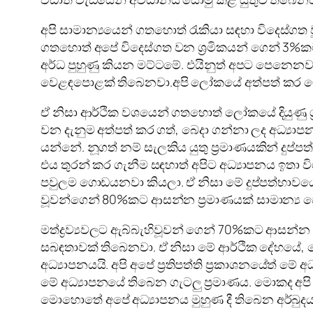
අපි සාමාන්‍යයෙන් ගතහොත් රැකියා සඳහා විදෙස්ගත 
ගතහොත් අපේ විදෙස්ගත වන ශ්‍රමිකයන් ගෙන් 3%කට ආස
අර්ධ පුහුණු කියන මට්ටමේ. එයිනුත් අපට පෙන
වෙළඳපොළක් තිබෙනවා.අපි ලෝකයේ අත්පත් කර ග
ඒ නිසා ආර්ථික වශයෙන් ගතහොත් ලෝකයේ දියුණු ශ
වන දැනුම අත්පත් කර ගත්, බෙදා ගන්නා ලද අධ්‍යා
යන්නේ. නූගත් නම් සැලකිය යුතු ප්‍රමාණයකින් දුප්පත
එය තුරන් කර ගැනීම සඳහාත් අපිට අධ්‍යාපනය ඉතා
පවුලම ගොඩයනවා කියලා. ඒ නිසා මේ දුප්පත්භාවයෙ
වූවන්ගෙන් 80%කට ආසන්න ප්‍රමාණයක් සාමාන්‍ය 
මත්ද්‍රව්‍යවලට ඇබ්බැහිවූවන් ගෙන් 70%කට ආසන්න 
සබඳතාවක් තිබෙනවා. ඒ නිසා මේ ආර්ථික දේහයේ, 
අධ්‍යාපනයයි. අපි අපේ ප්‍රතිපත්ති ප්‍රකාශනයේත් ම
මේ අධ්‍යාපනයේ තිබෙන ගැටලු ප්‍රමාණය. මොකද අප
මොහොතේ අපේ අධ්‍යාපනය මුහුණ දී තිබෙන අර්බුදයට