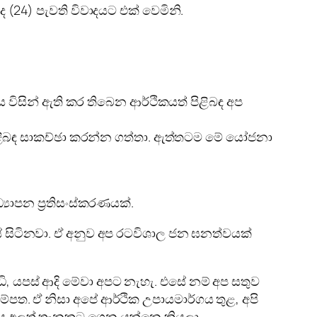
 (24) පැවති විවාදයට එක් වෙමිනි.
මය විසින් ඇති කර තිබෙන ආර්ථිකයත් පිළිබඳ අප
 පිළිබඳ සාකච්ඡා කරන්න ගත්තා. ඇත්තටම මේ යෝජනා
යාපන ප්‍රතිසංස්කරණයක්.
සිටිනවා. ඒ අනුව අප රටවිශාල ජන ඝනත්වයක්
ධි, යපස් ආදි මේවා අපට නැහැ. එසේ නම් අප සතුව
්පත. ඒ නිසා අපේ ආර්ථික උපායමාර්ගය තුළ, අපි
යය අලුත් තැනකට ගෙන යන්නෙ කියලා.