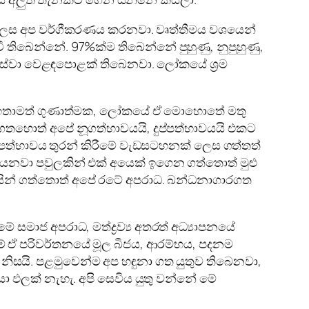
ීමය ලෙස අප වර්ගීකරණය කරනවා. වෘත්තීමය වශයෙන්
වී තිබෙන්නේ. 97%ක්ම තිබෙන්නේ පුහුණු, නුපුහුණු,
සේවා වෙළඳපොළක් තිබෙනවා. ලෝකයේ ශ්‍රම
අපට ඉතාමත් ගුණාත්මක, ලෝකයේ ඒ මොහොතේ මතු
ස ගතහොත් අපේ නූගත්භාවයයි, දුප්පත්භාවයයි එකට
ේ දුප්පත්භාවය තුරන් කිරීමේ වැඩසටහනක් ලෙස ගත්තත්
ියනවා පවුලකින් එක් අයෙක් ඉගෙන ගත්තොත් මුළු
 පසින් ගත්තොත් අපේ රටේ අපරාධ. බන්ධනාගාරගත
 සමාජ අපරාධ, මත්ද්‍රව්‍ය අතරත් අධ්‍යාපනයේ
් ඒ පරිවර්තනයේ මූල බීජය, ආරම්භය, පදනම
 ඒ නිසයි. පළමුවෙන්ම අප හඳුනා ගත යුතුව තිබෙනවා,
ා ඵලක් නැහැ. අපි සෙවිය යුතු වන්නේ මේ