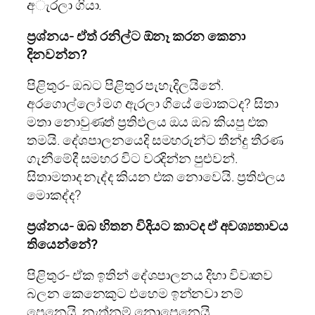
අැරලා ගියා.
ප්‍රශ්නය- ඒත් රනිල්ට ඕනෑ කරන කෙනා
දිනවන්න?
පිළිතුර- ඔබට පිළිතුර පැහැදිලයිනේ.
අරගොල්ලෝ මග ඇරලා ගියේ මොකටද? සිතා
මතා නොවුණත් ප්‍රතිඵලය ඔය ඔබ කියපු එක
තමයි. දේශපාලනයෙදි සමහරුන්ට තීන්දු තීරණ
ගැනීමේදී සමහර විට වරදින්න පුළුවන්.
සිතාමතාද නැද්ද කියන එක නොවෙයි. ප්‍රතිඵලය
මොකද්ද?
ප්‍රශ්නය- ඔබ හිතන විදියට කාටද ඒ අවශ්‍යතාවය
තියෙන්නේ?
පිළිතුර- ඒක ඉතින් දේශපාලනය දිහා විවෘතව
බලන කෙනෙකුට එහෙම ඉන්නවා නම්
පෙනෙයි. නැත්නම් නොපෙනෙයි.