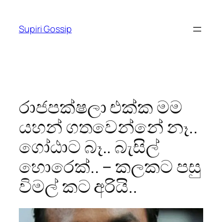
Skip
to
Supiri Gossip
content
රාජපක්ෂලා එක්ක මම
යහන් ගතවෙන්නේ නෑ..
ගෝඨාට බෑ.. බැසිල්
හොරෙක්.. – කලකට පසු
විමල් කට අරියි..