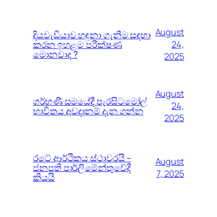
August
දියවැඩියාව හඳුනා ගැනීම සඳහා
කරන ඉහළම පරීක්ෂණ
24,
මොනවාද ?
2025
August
ගර්භණී සමයේදී පැරසිටමෝල්
24,
භාවිතය අවදානම් දැන ගන්න
2025
රටේ ආර්ථිකය ස්ථාවරයි –
August
ජනපති පාර්ලිමේන්තුවේදී
7, 2025
කියයි