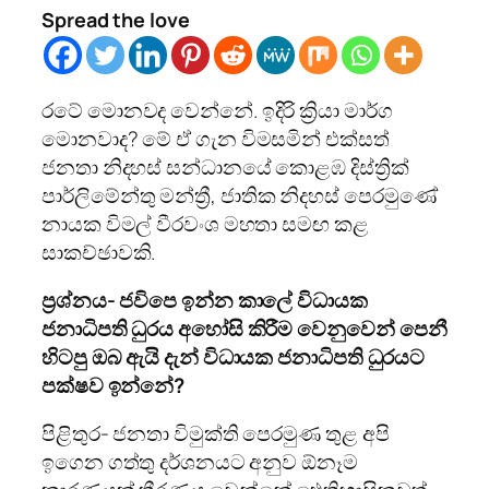
Spread the love
රටේ මොනවද වෙන්නේ. ඉදිරි ක්‍රියා මාර්ග
මොනවාද? මේ ඒ ගැන විමසමින් එක්සත්
ජනතා නිදහස් සන්ධානයේ කොළඹ දිස්ත්‍රික්
පාර්ලිමේන්තු මන්ත්‍රී, ජාතික නිදහස් පෙරමුණේ
නායක විමල් වීරවංශ මහතා සමඟ කළ
සාකච්ඡාවකි.
ප්‍රශ්නය- ජවිපෙ ඉන්න කාලේ විධායක
ජනාධිපති ධුරය අහෝසි කිරීම වෙනුවෙන් පෙනී
හිටපු ඔබ ඇයි දැන් විධායක ජනාධිපති ධුරයට
පක්ෂව ඉන්නේ?
පිළිතුර- ජනතා විමුක්ති පෙරමුණ තුළ අපි
ඉගෙන ගත්තු දර්ශනයට අනුව ඕනෑම