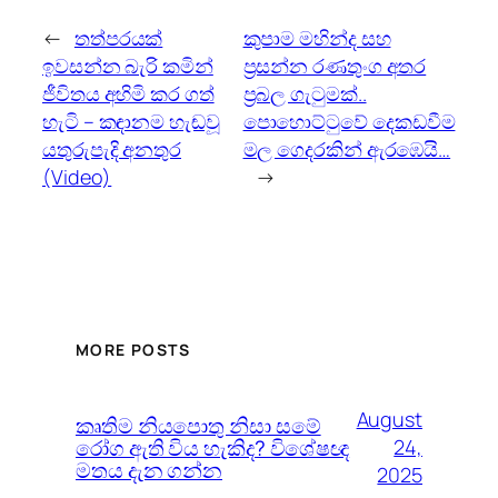
←
තත්පරයක්
කුපාම මහින්ද සහ
ඉවසන්න බැරි කමින්
ප්‍රසන්න රණතුංග අතර
ජීවිතය අහිමි කර ගත්
ප්‍රබල ගැටුමක්..
හැටි – කඳානම හැඬවූ
පොහොට්ටුවේ දෙකඩවීම
යතුරුපැදි අනතුර
මල ගෙදරකින් ඇරඹෙයි…
(Video)
→
MORE POSTS
August
කෘතිම නියපොතු නිසා සමේ
රෝග ඇති විය හැකිද? විශේෂඥ
24,
මතය දැන ගන්න
2025