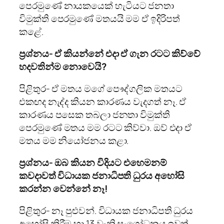
පෙරමුණේ නායකයෙක් හැටියට ජනතා
විමුක්ති පෙරමුණේ මතයයි මම ඒ ඉදිරිපත්
කළේ.
ප්‍රශ්නය- ඒ කියන්නේ එදා ඒ ගැන රටට කිව්වේ
හදවතින්ම නොවෙයි?
පිළිතුර- ඒ මතය මගේ පෞද්ගලික මතයට
එකඟද නැද්ද කියන කාරණය වැදගත් නෑ. ඒ
කාරණය පසෙක තබලා ජනතා විමුක්ති
පෙරමුණේ මතය මම රටට කිව්වා. ඔව් එදා ඒ
මතය මම නියෝජනය කළා.
ප්‍රශ්නය- ඔබ කියන විදියට එහෙමනම්
කවදාවත් විධායක ජනාධිපති ධුරය අහෝසි
කරන්න වෙන්නේ නෑ!
පිළිතුර- නෑ පුළුවන්. විධායක ජනාධිපති ධුරය
අහෝසි කිරීම හා 13 වැනි සංශෝධනය ඉවත්