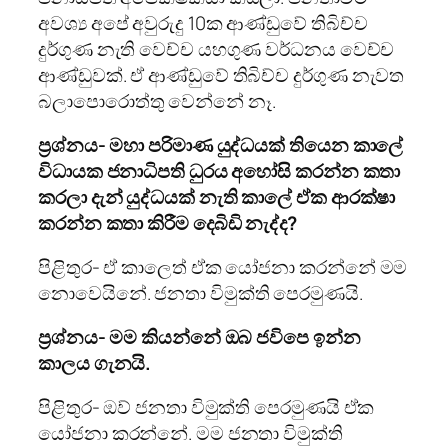
අවශ්‍ය අපේ අවුරුදු 10ක ආණ්ඩුවේ තිබිච්ච
දුර්ගුණ නැති වෙච්ච යහගුණ වර්ධනය වෙච්ච
ආණ්ඩුවක්. ඒ ආණ්ඩුවේ තිබිච්ච දුර්ගුණ නැවත
බලාපොරොත්තු වෙන්නේ නෑ.
ප්‍රශ්නය- මහා පරිමාණ යුද්ධයක් තියෙන කාලේ
විධායක ජනාධිපති ධුරය අහෝසි කරන්න කතා
කරලා දැන් යුද්ධයක් නැති කාලේ ඒක ආරක්ෂා
කරන්න කතා කිරීම දෙබිඩි නැද්ද?
පිළිතුර- ඒ කාලෙත් ඒක යෝජනා කරන්නේ මම
නොවෙයිනේ. ජනතා විමුක්ති පෙරමුණයි.
ප්‍රශ්නය- මම කියන්නේ ඔබ ජවිපෙ ඉන්න
කාලය ගැනයි.
පිළිතුර- ඔව් ජනතා විමුක්ති පෙරමුණයි ඒක
යෝජනා කරන්නේ. මම ජනතා විමුක්ති