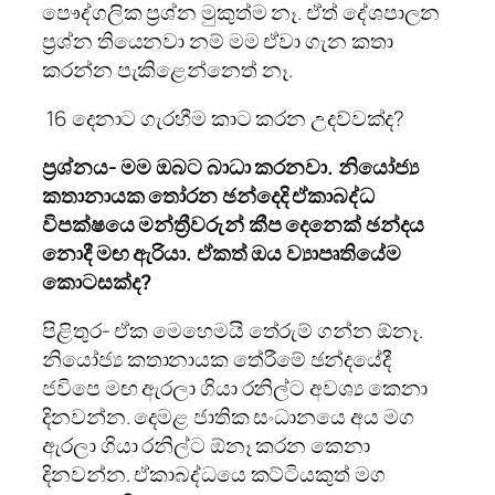
පෞද්ගලික ප්‍රශ්න මුකුත්ම නෑ. ඒත් දේශපාලන
ප්‍රශ්න තියෙනවා නම් මම ඒවා ගැන කතා
කරන්න පැකිළෙන්නෙත් නෑ.
16 දෙනාට ගැරහීම කාට කරන උදව්වක්ද?
ප්‍රශ්නය- මම ඔබට බාධා කරනවා. නියෝජ්‍ය
කතානායක තෝරන ඡන්දෙදි ඒකාබද්ධ
විපක්ෂයෙ මන්ත්‍රීවරුන් කීප දෙනෙක් ඡන්දය
නොදී මඟ ඇරියා. ඒකත් ඔය ව්‍යාපෘතියේම
කොටසක්ද?
පිළිතුර- ඒක මෙහෙමයි තේරුම් ගන්න ඕනෑ.
නියෝජ්‍ය කතානායක තේරීමේ ඡන්දයේදී
ජවිපෙ මඟ ඇරලා ගියා රනිල්ට අවශ්‍ය කෙනා
දිනවන්න. දෙමළ ජාතික සංධානයෙ අය මග
ඇරලා ගියා රනිල්ට ඕනෑ කරන කෙනා
දිනවන්න. ඒකාබද්ධයෙ කට්ටියකුත් මග