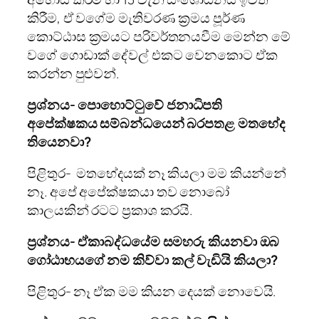
කිරීම, ඒ වගේම මැතිවරණ ක්‍රමය පූර්ණ
කොට්ඨාස ක්‍රමයට පරිවර්තනයවීම මෙන්න මේ
වගේ ගොඩාක් දේවල් එකට​ වෙනකොට ඒක
කරන්න පුළුවන්.
ප්‍රශ්නය- පොහොට්ටුවේ ජනාධිපති
අපේක්ෂකය සම්බන්ධයෙන් බරපතළ මතභේද
තියෙනවා?
පිළිතුර- මතභේදයක් නෑ කියලා මම කියන්නේ
නෑ. අපේ අපේක්ෂකයා තව නොබෝ
කාලයකින් රටට ප්‍රකාශ කරයි.
ප්‍රශ්නය- ඒකාබද්ධයේම සමහරු කියනවා ඔබ
ගෝඨාභයගේ නම කිව්වා කල් වැඩියි කියලා?
පිළිතුර- නෑ ඒක මම කියන දෙයක් නොවෙයි.