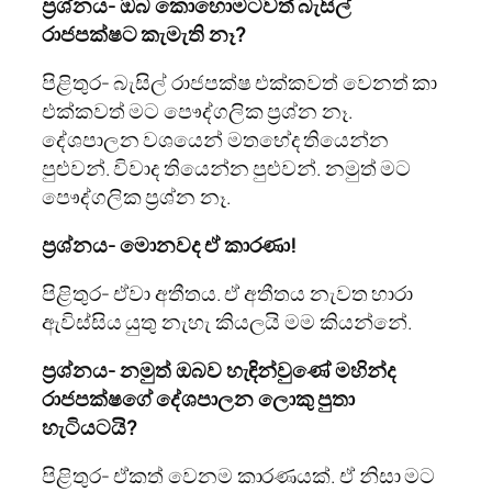
ප්‍රශ්නය- ඔබ කොහොමටවත් බැසිල්
රාජපක්ෂට කැමැති නෑ?
පිළිතුර- බැසිල් රාජපක්ෂ එක්කවත් වෙනත් කා
එක්කවත් මට පෞද්ගලික ප්‍රශ්න නෑ.
දේශපාලන වශයෙන් මතභේද තියෙන්න
පුළුවන්. විවාද තියෙන්න පුළුවන්. නමුත් මට
පෞද්ගලික ප්‍රශ්න නෑ.
ප්‍රශ්නය- මොනවද ඒ කාරණා!
පිළිතුර- ඒවා අතීතය. ඒ අතීතය නැවත හාරා
ඇවිස්සිය යුතු නැහැ කියලයි මම කියන්නේ.
ප්‍රශ්නය- නමුත් ඔබව හැඳින්වුණේ මහින්ද
රාජපක්ෂගේ දේශපාලන ලොකු පුතා
හැටියටයි?
පිළිතුර- ඒකත් වෙනම කාරණයක්. ඒ නිසා මට