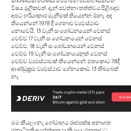
කාරණයක් තීරණය වෙන්නේ ඓතිහාසිකවත්
විෂය මූලිකවත්. දැන් පවත්නා තත්ත්වය පිළිබඳව
අපට හරියාකාර මැනීමක් තියෙන්න ඕනෑ. අද
තියෙන්නේ 1978 දී ගෙනාව ව්‍යවස්ථාව
නොවෙයි. 13 වැනි සංශෝධනයෙන් වෙනස්
වෙච්ච 17 වැනි සංශෝධනයෙන් වෙනස්
වෙච්ච, 18 වැනි සංශෝධනයෙන් වෙනස්
වෙච්ච 19 වැනි සංශෝධනයෙනුත් වෙනස්
වෙච්ච ව්‍යවස්ථාවක් තියෙන්නේ. එතකොට 78දී
ආණ්ඩුක්‍රම ව්‍යවස්ථාව ගේනකොට 13 තිබ්බෙත්
නෑ.
මම කියලා නෑ ගෝඨාභය රාජපක්ෂ අනාගත
ජනාධිපති අපේක්ෂකයා කියලා. ජනතාවට