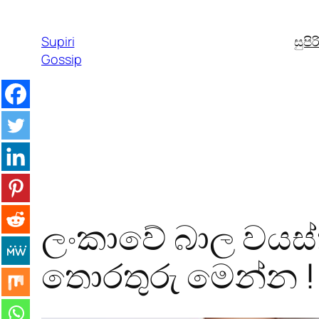
Skip
to
Supiri
සුපි
content
Gossip
ලංකාවේ බාල වයස්ක
තොරතුරු මෙන්න !