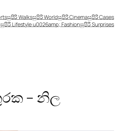
orts
සුපිරි Walks
සුපිරි World
සුපිරි Cinema
සුපිරි Cases
සුපිරි Lifestyle u0026amp; Fashion
සුපිරි Surprises
ුරක – නිල