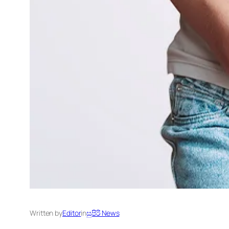
Written by
Editor
in
සුපිරි News