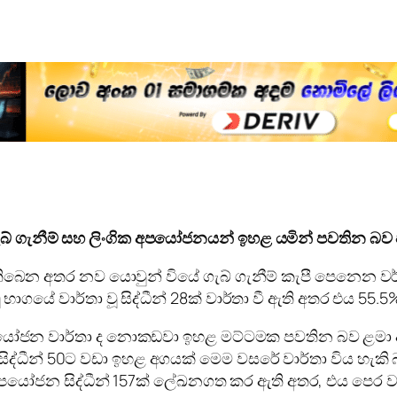
ගැබ් ගැනීම් සහ ලිංගික අපයෝජනයන් ඉහළ යමින් පවතින බව
ා වී තිබෙන අතර නව යොවුන් වියේ ගැබ් ගැනීම් කැපී පෙනෙන
ු භාගයේ වාර්තා වූ සිද්ධීන් 28ක් වාර්තා වී ඇති අතර එය 55.
පයෝජන වාර්තා ද නොකඩවා ඉහළ මට්ටමක පවතින බව ළමා ආරක්
මුළු සිද්ධීන් 50ට වඩා ඉහළ අගයක් මෙම වසරේ වාර්තා විය හැක
 අපයෝජන සිද්ධීන් 157ක් ලේඛනගත කර ඇති අතර, එය පෙර