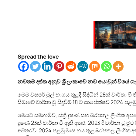
Spread the love
නවතම දත්ත අනුව ශ්‍රී ලංකාවේ නව යොවුන් වියේ 
මෙම වසරේ මුල් භාගය තුළදී සිද්ධීන් 28ක් වාර්ත
සීමාවේ වාර්තා වූ සිදුවීම් 18 ට සාපේක්ෂව 2024 පළම
මෙයට සමගාමීව, ස්ත්‍රී දූෂණ සහ බරපතල ලිංගික අ
දූෂණ 23ක් වාර්තා වී ඇති අතර, 2023 දී වාර්තා වූ 
අමතරව, 2024 පළමු මාස ​​හය තුළ බරපතල ලිංගික