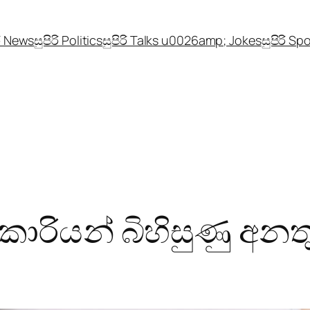
රි News
සුපිරි Politics
සුපිරි Talks u0026amp; Jokes
සුපිරි Sp
ාරියන් බිහිසුණු අනත