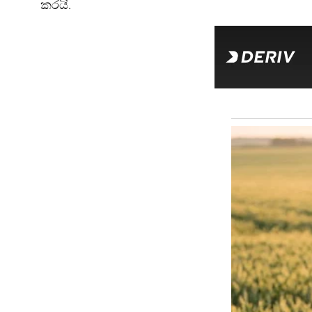
කරයි.