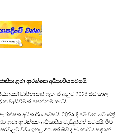
 ජාතික ළමා ආරක්ෂක අධිකාරිය පවසයි.
 වර්ධනයක් වාර්තා කර ඇත. ඒ අනුව 2023 එම කාල
5% ක වැඩිවීමක් පෙන්නුම් කරයි.
ෂක අධිකාරිය පවසයි. 2024 දී මේ වන විට ස්ත්‍රී
ි බව ළමා ආරක්ෂක අධිකාරිය වැඩිදුරටත් පවසයි. මීට
 වසරවලට වඩා ඉහළ අගයක් බව ද අධිකාරිය සඳහන්