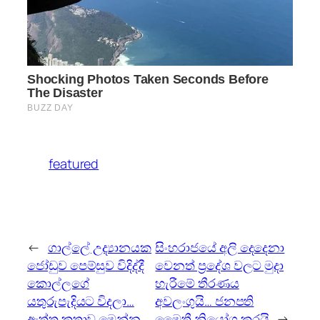
featured
←
ගාල්ලේ උද්‍යානයක
සිංහරාජයේ අලි දෙදෙනා
‌ජ‌ෝඩුව පෙම්සුව විදිද්දී
වෙනත් ප්‍රදේශ වලට මුදා
‌ක‌ොල්ලග‌ේ
හැරීමේ තීරණය
යතුරුපැදියට විදලා…
අවලංගුයි… ජනපති
ඇත්ත කතාව ම‌ෙන්න….
මෛත්‍රී නියෝග කරයි
→