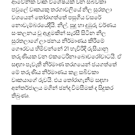
ආවේනික වෘක විශේෂයක් වන සබිවකා
පවුලේ වෘකයකු තරගාවලියේ නිල සුරතලා
වශයෙන් තෝරාගත්තේ පසුගිය වසරේ
නොවැම්බරයේදීයි. නිල්, සුදු හා දුඹුරු වර්ණය
සංකලනය වූ ඇඳුමකින් සැරසී සිටින නිල
සුරතලාගේ ලාංඡනය නිර්මාණය කිරීමේ
ගෞරවය හිමිවන්නේ 21 හැවිරිදි රුසියානු
තරුණියක වන එකටෙරිනා බොචරෝවාටයි. ඒ
සඳහා පැවැති නිර්මාණ තරගයෙන් ජයගත්තේ
මේ තරුණිය නිර්මාණය කළ සබිවකා
වෘකයාගේ රුවයි. එය තෝරාගැනීම සඳහා
අන්තර්ජාලය මගින් ඡන්ද විමසීමක් ද සිදුකර
තිබුණා.