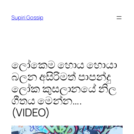
Skip
to
Supiri Gossip
content
ලෝක‌ෙම ‌හ‌ොය ‌හ‌ොයා
බලන අසිරිමත් පාපන්දු
ලෝක කුසලානයේ නිල
ගීතය ම‌ෙන්න….
(VIDEO)