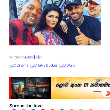
Written by
Editor[A]
in
සුපිරි Cinema
, 
සුපිරි Talks & Jokes
, 
සුපිරි World
Spread the love