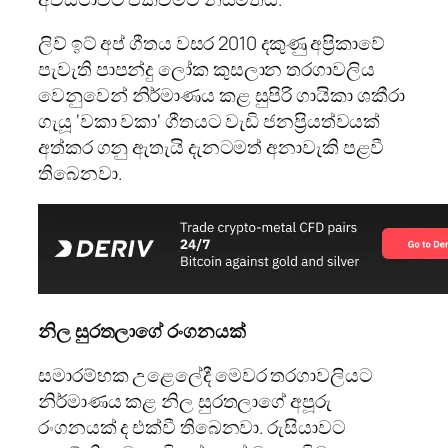
ලිව් ඉට් අප් ගීතය වසර 2010 දකුණු අප්‍රිකාවේ
පැවැති පාපන්දු ලෝක කුසලාන තරගාවලිය
වෙනුවෙන් නිර්මාණය කළ සුපිරි ගායිකා ශකීරා
ගැයූ ‘වකා වකා‘ ගීතයට වැඩි ජනප්‍රියත්වයක්
අත්කර ගනු ඇතැයි දැනටමත් අනාවැකි පළවී
තිබෙනවා.
නිල සුරතලාගේ රංගනයක්
සමාරම්භක උළෙලේදී මෙවර තරගාවලියට
නිර්මාණය කළ නිල සුරතලාගේ අපූරු
රංගනයක් ද එක්වී තිබෙනවා. රුසියාවට