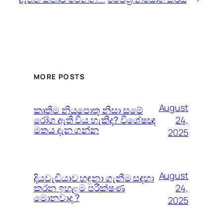
MORE POSTS
August
කෘතිම නියපොතු නිසා සමේ
රෝග ඇති විය හැකිද? විශේෂඥ
24,
මතය දැන ගන්න
2025
August
දියවැඩියාව හඳුනා ගැනීම සඳහා
කරන ඉහළම පරීක්ෂණ
24,
මොනවාද ?
2025