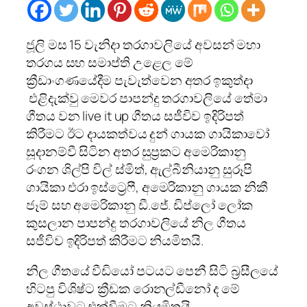
ජූලි මස 15 වැනිදා තරගාවලියේ අවසන් මහා
තරගය සහ සමාප්ති උළෙල මේ
ක්‍රීඩාංගණයේදීම පැවැත්වෙන අතර ඉකුත්දා
එළිදැක්වු මෙවර පාපන්දු තරගාවලියේ තේමා
ගීතය වන live it up ගීතය සජීවිව ඉදිරිපත්
කිරීමට ඊට දායකත්වය දුන් ගායක ගායිකාවෝ
සූදානම්වී සිටින අතර සුප්‍රකට අමෙරිකානු
රංගන ශිල්පි විල් ස්මිත්, ඇල්බීනියානු සුරූපි
ගායිකා එරා ඉස්ට්‍රෙෆී, අමෙරිකානු ගායක නිකී
ජෑම් සහ අමෙරිකානු ඩී.ජේ. ඩිප්ලෝ ලෝක
කුසලාන පාපන්දු තරගාවලියේ නිල ගීතය
සජීවිව ඉදිරිපත් කිරීමට නියමිතයි.
නිල ගීතයේ වීඩියෝ පටයට පෙනී සිටි බ්‍රසීලයේ
හිටපු විශිෂ්ට ක්‍රීඩක රොනල්ඩීනෝ ද මේ
අවස්ථාවට එක්වීමට නියමිතයි.