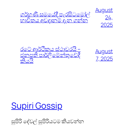
August
ගර්භණී සමයේදී පැරසිටමෝල්
24,
භාවිතය අවදානම් දැන ගන්න
2025
රටේ ආර්ථිකය ස්ථාවරයි –
August
ජනපති පාර්ලිමේන්තුවේදී
7, 2025
කියයි
Supiri Gossip
සුපිරි දේවල් සුපිරියටම කියවන්න