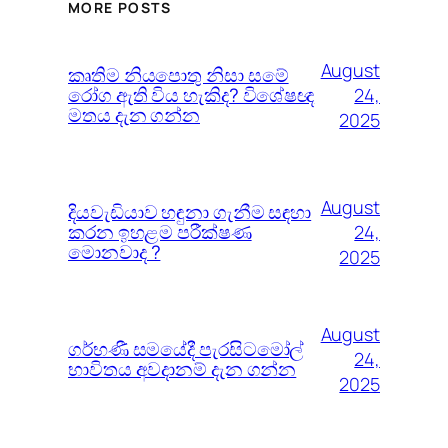
MORE POSTS
August
කෘතිම නියපොතු නිසා සමේ
රෝග ඇති විය හැකිද? විශේෂඥ
24,
මතය දැන ගන්න
2025
August
දියවැඩියාව හඳුනා ගැනීම සඳහා
කරන ඉහළම පරීක්ෂණ
24,
මොනවාද ?
2025
August
ගර්භණී සමයේදී පැරසිටමෝල්
24,
භාවිතය අවදානම් දැන ගන්න
2025