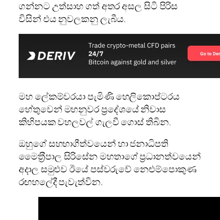
ගන්නට උත්සාහ ගත් අතර අසල සිටි පිරිස
විසින් එය නුවලකනු ලැබීය.
මහ ලේකම්වරයා පැමිණි හෙලිකොප්ටරය
හේතුවෙන් මහනුවර ප‍්‍රදේශයේ නිවාස
කිහිපයක වහලවල් ගැලවී ගොස් තිබින.
ඔහුගේ සහභාගීත්වයෙන් හා ජනාධිපති
මෛත‍්‍රීපාල සිරිසේන මහතාගේ ප‍්‍රධානත්වයෙන්
අදාල සමුළුව ඊයේ පස්වරුවේ නෙළුම්පොකුණ
රඟහලේදී පැවැත්වින.