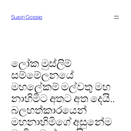
Skip
to
Supiri Gossip
content
ලෝක මුස්ලිම්
සම්මේලනයේ
මහලේකම් මල්වතු මහ
නාහිමිට අතට අත දෙයි..
බලහත්කාරයෙන්
මහනාහිමිගේ අසුනේම