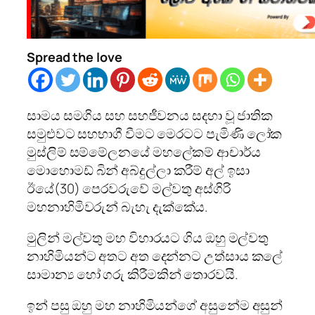
Spread the love
සාමය සමගිය සහ සහජීවනය සදහා වූ ජාතික
සමුළුවට සහභාගී වීමට මෙරටට පැමිණි ලෝක
මුස්ලිම් සම්මේලනයේ මහලේකම් ආචාර්ය
මොහොමඩ් බින් අබ්දුල්ලා කරීම් අල් ඉසා
ඊයේ(30) පෙරවරුවේ මල්වතු අස්ගිරි
මහනාහිමිවරුන් බැහැ දැක්කේය.
මුලින් මල්වතු මහ විහාරයට ගිය ඔහු මල්වතු
නාහිමියන්ට අතට අත දෙන්නට උත්සාය කලේ
සාමාන්‍ය හෝ ගරු කිරීමකින් තොරවයි.
ඉන් පසු ඔහු මහ නාහිමියන්ගේ අසුනේම අසුන්