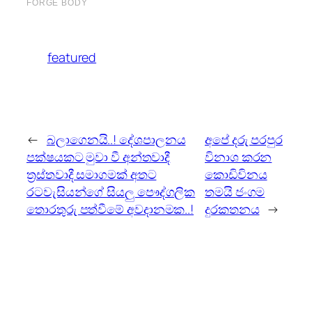
featured
←
බලාගෙනයි..! දේශපාලනය
අපේ දරු පරපුර
පක්ෂයකට මුවා වී අන්තවාදී
විනාශ කරන
ත්‍රස්තවාදී සමාගමක් අතට
කොඩිවිනය
රටවැසියන්ගේ සියලු පෞද්ගලික
තමයි ජංගම
තොරතුරු පත්වීමේ අවදානමක..!
දුරකතනය
→