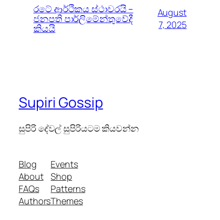
රටේ ආර්ථිකය ස්ථාවරයි –
August
ජනපති පාර්ලිමේන්තුවේදී
7, 2025
කියයි
Supiri Gossip
සුපිරි දේවල් සුපිරියටම කියවන්න
Blog
Events
About
Shop
FAQs
Patterns
Authors
Themes