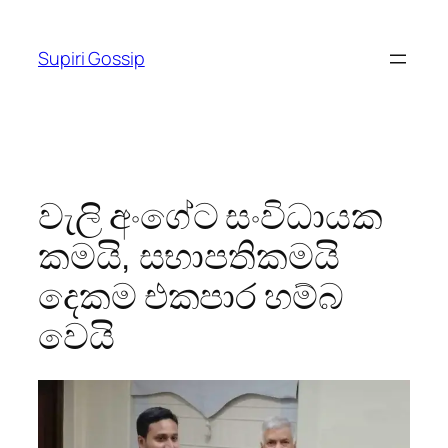
Skip
to
Supiri Gossip
content
වැලි අංගේට සංවිධායක
කමයි, සභාපතිකමයි
දෙකම එකපාර හම්බ
වෙයි