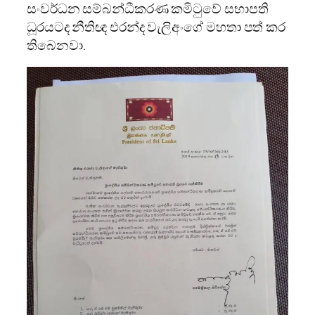
සංවර්ධන සම්බන්ධීකරණ කමිටුවේ සභාපති
ධූරයටද නීතිඥ එරන්ද වැලිඅංගේ මහතා පත් කර
තිබෙනවා.