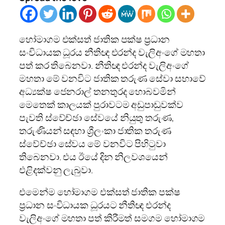
හෝමාගම එක්සත් ජාතික පක්ෂ ප්‍රධාන
සංවිධායක ධූරය නීතිඥ එරන්ද වැලිඅංගේ මහතා
පත් කර තිබෙනවා. නීතිඥ එරන්ද වැලිඅංගේ
මහතා මේ වනවිට ජාතික තරුණ සේවා සභාවේ
අධ්‍යක්ෂ ජෙනරාල් තනතුරද හොබවමින්
මෙතෙක් කාලයක් පුරාවටම අඩුපාඩුවක්ව
පැවති ස්වේච්ඡා සේවයේ නියුතු තරුණ,
තරුණියන් සඳහා ශ්‍රීලංකා ජාතික තරුණ
ස්වේච්ඡා සේවය මේ වනවිට පිහිටුවා
තිබෙනවා. එය ඊයේ දින නිලවශයෙන්
එළිදක්වනු ලැබුවා.
එමෙන්ම හෝමාගම එක්සත් ජාතික පක්ෂ
ප්‍රධාන සංවිධායක ධූරයට නීතිඥ එරන්ද
වැලිඅංගේ මහතා පත් කිරීමත් සමගම හෝමාගම