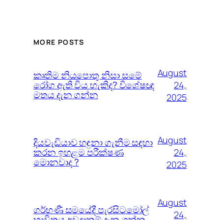
MORE POSTS
August
කෘතිම නියපොතු නිසා සමේ
රෝග ඇති විය හැකිද? විශේෂඥ
24,
මතය දැන ගන්න
2025
August
දියවැඩියාව හඳුනා ගැනීම සඳහා
කරන ඉහළම පරීක්ෂණ
24,
මොනවාද ?
2025
August
ගර්භණී සමයේදී පැරසිටමෝල්
24,
භාවිතය අවදානම් දැන ගන්න