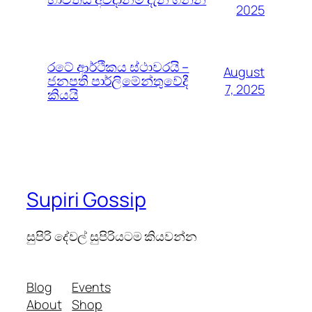
2025
රටේ ආර්ථිකය ස්ථාවරයි –
August
ජනපති පාර්ලිමේන්තුවේදී
7, 2025
කියයි
Supiri Gossip
සුපිරි දේවල් සුපිරියටම කියවන්න
Blog
Events
About
Shop