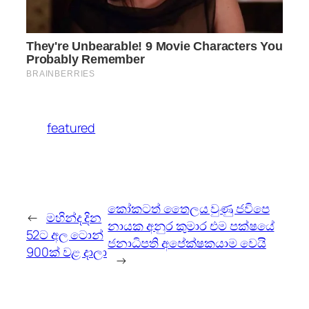
featured
කෝකටත් තෛලය වුණු ජවිපෙ
←
මහින්ද දින
නායක අනුර කුමාර එම පක්ෂයේ
52ට අල ටොන්
ජනාධිපති අපේක්ෂකයාම වෙයි
900ක් වළ දාලා
→