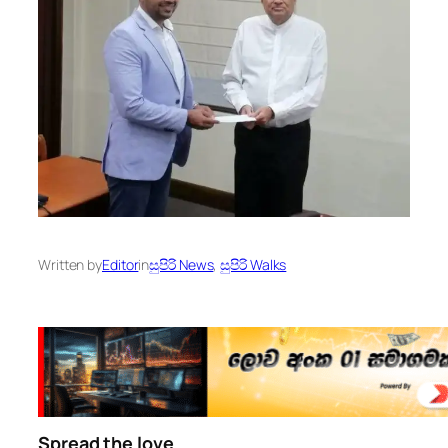
Written by
Editor
in
සුපිරි News
, 
සුපිරි Walks
Spread the love