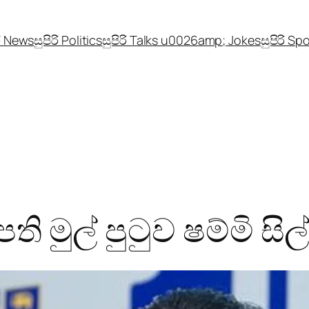
රි News
සුපිරි Politics
සුපිරි Talks u0026amp; Jokes
සුපිරි Sp
භාපති මුල් පුටුව ෂම්මි සි