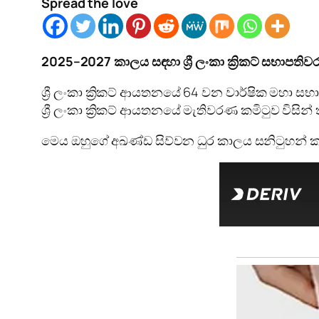
Spread the love
2025–2027
කාලය සඳහා ශ්‍රී ලංකා ක්‍රිකට් සභාපති
ශ්‍රී ලංකා ක්‍රිකට් ආයතනයේ 64 වන වාර්ෂික මහා සභ
ශ්‍රී ලංකා ක්‍රිකට් ආයතනයේ මැතිවරණ කමිටුව විසින්
මෙය ඔහුගේ අඛණ්ඩ සිව්වන ධුර කාලය සනිටුහන් 