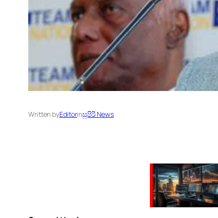
Written by
Editor
in
සුපිරි News