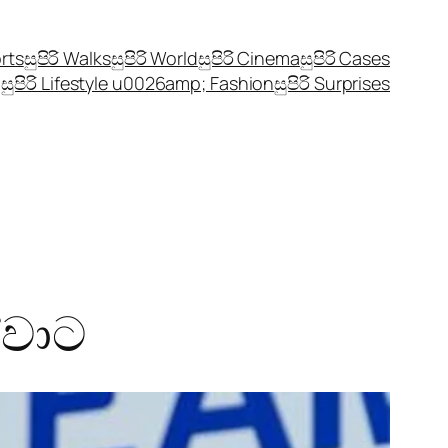
orts
සුපිරි Walks
සුපිරි World
සුපිරි Cinema
සුපිරි Cases
සුපිරි Lifestyle u0026amp; Fashion
සුපිරි Surprises
ල්වාට