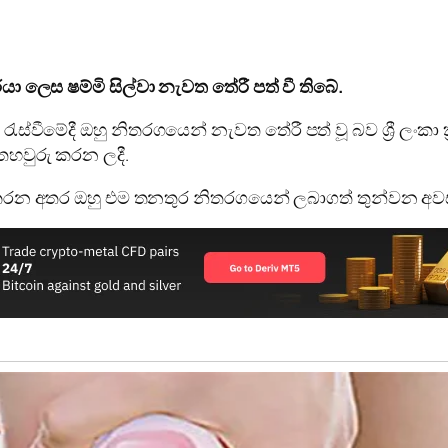
වරයා ලෙස ෂම්මි සිල්වා නැවත තේරී පත් වී තිබේ.
ා රැස්වීමේදී ඔහු නිතරගයෙන් නැවත තේරී පත් වූ බව ශ්‍රී ලං
 තහවුරු කරන ලදී.
කරන අතර ඔහු එම තනතුර නිතරගයෙන් ලබාගත් තුන්වන අවස