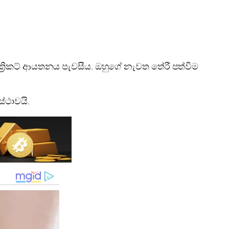
කා ක්‍රිකට් ආයතනය පැවසීය. ඔහුගේ නැවත තේරී පත්වීම
්ථාවයි.