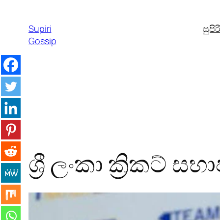
Skip
to
Supiri
සුපි
content
Gossip
ශ්‍රී ලංකා ක්‍රිකට් ස