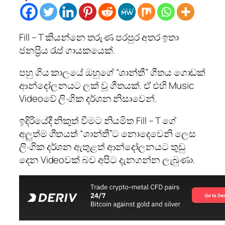
Fill – T කියන්නෙ තරුණ පරපුර අතර ඉතා
ජනප්‍රිය රැප් ගායකයෙක්.
පහු ගිය කාලයේ ඔහුගේ “ශාන්තී” ගීතය ගොඩක්
ආන්දෝලනයට ලක් වූ ගීතයක්. ඒ එහි Music
Videoවේ ලිංගික දර්ශන නිසාවෙන්.
ඉදිරියේදී නිකුත් වීමට නියමිත Fill – T ගේ
අලුත්ම ගීතයත් “ශාන්තී”ට නොදෙවෙනි ලෙස
ලිංගික දර්ශන ඇතුළත් ආන්දෝලනයට තුඩු
දෙන Videoවක් බව අපිට දැනගන්න ලැබුණා.