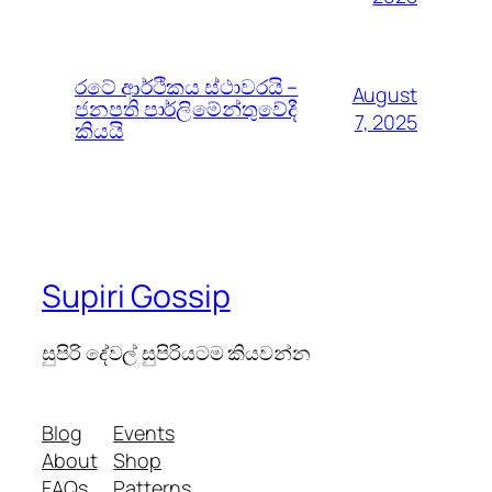
රටේ ආර්ථිකය ස්ථාවරයි –
August
ජනපති පාර්ලිමේන්තුවේදී
7, 2025
කියයි
Supiri Gossip
සුපිරි දේවල් සුපිරියටම කියවන්න
Blog
Events
About
Shop
FAQs
Patterns