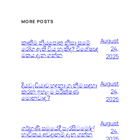
MORE POSTS
August
කෘතිම නියපොතු නිසා සමේ
රෝග ඇති විය හැකිද? විශේෂඥ
24,
මතය දැන ගන්න
2025
August
දියවැඩියාව හඳුනා ගැනීම සඳහා
කරන ඉහළම පරීක්ෂණ
24,
මොනවාද ?
2025
August
ගර්භණී සමයේදී පැරසිටමෝල්
24,
භාවිතය අවදානම් දැන ගන්න
2025