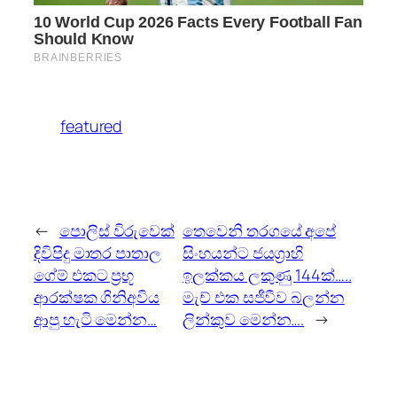
featured
←
පොලිස් විරුවෙක්
තෙවෙනි තරගයේ අපේ
දිවිපිදු මාතර පාතාල
සිංහයන්ට ජයග්‍රාහි
ගේම් එකට ප්‍රභූ
ඉලක්කය ලකුණු 144ක්…..
ආරක්ෂක ගිනිඅවිය
මැච් එක සජීවීව බලන්න
ආපු හැටි මෙන්න…
ලින්කුව මෙන්න….
→