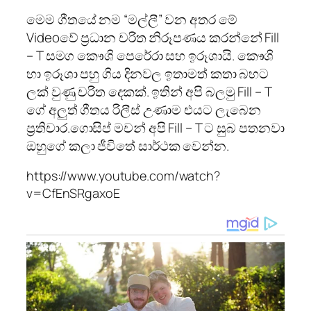
මෙම ගීතයේ නම “මල්ලී” වන අතර මේ
Videoවේ ප්‍රධාන චරිත නිරූපණය කරන්නේ Fill
– T සමග කෞශි පෙරේරා සහ ඉරූශායි. කෞශි
හා ඉරූශා පහු ගිය දිනවල ඉතාමත් කතා බහට
ලක් වුණු චරිත දෙකක්. ඉතින් අපි බලමු Fill – T
ගේ අලුත් ගීතය රිලීස් උණාම එයට ලැබෙන
ප්‍රතිචාර.ගොසිප් මචන් අපි Fill – T ට සුබ පතනවා
ඔහුගේ කලා ජීවිතේ සාර්ථක වෙන්න.
https://www.youtube.com/watch?
v=CfEnSRgaxoE