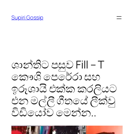
Skip
to
Supiri Gossip
content
ශාන්තිට පසුව Fill – T
කෞශි පෙරේරා සහ
ඉරූශායි එක්ක කරලියට
එන මල්ලී ගීතයේ ලීක්වු
විඩියෝව ම‌ෙන්න..