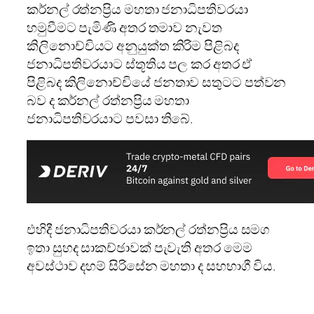
කර්නල් රත්නප්‍රිය මහතා ජනාධිපතිවරයා
හමුවීමට පැමිණි අතර තමාව නැවත
කිලිනොච්චියට අනුයුක්ත කිරිම පිළිබද
ජනාධිපතිවරයාට ස්තූතිය පල කර අතර ඒ
පිළිබද කිලිනොච්චියේ ජනතාව සතුටට පත්වන
බව ද කර්නල් රත්නප්‍රිය මහතා
ජනාධිපතිවරයාට පවසා තිබේ.
එහිදී ජනාධිපතිවරයා කර්නල් රත්නප්‍රිය සමග
ඉතා සුහද සාකච්ඡාවක් පැවැති අතර මෙම
අවස්ථාව දහම් සිරිසේන මහතා ද සහභාගී විය.