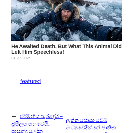
featured
←
ජර්මනිය පැරදෙයි –
ඇත්ත සොයා වෙබ්
බ්‍රසීලය සම වෙයි..
මාධ්‍යවේදීන්ගේ ජාතික
පාපන්දු ලෝක