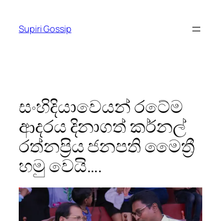
Skip
to
Supiri Gossip
content
සංහිදියාවෙයන් රටේම
ආදරය දිනාගත් කර්නල්
රත්නප්‍රිය ජනපති මෛත්‍රී
හමු වෙයි….