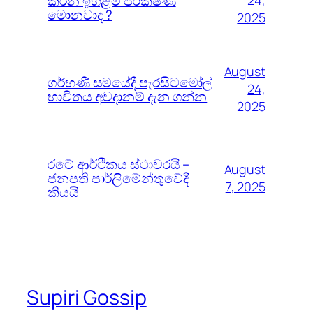
කරන ඉහළම පරීක්ෂණ
24,
මොනවාද ?
2025
August
ගර්භණී සමයේදී පැරසිටමෝල්
24,
භාවිතය අවදානම් දැන ගන්න
2025
රටේ ආර්ථිකය ස්ථාවරයි –
August
ජනපති පාර්ලිමේන්තුවේදී
7, 2025
කියයි
Supiri Gossip