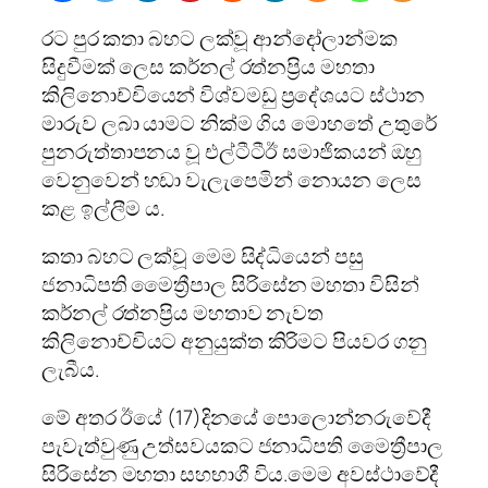
රට පුර කතා බහට ලක්වූ ආන්දෝලාන්මක
සිදුවීමක් ලෙස කර්නල් රත්නප්‍රිය මහතා
කිලිනොච්චියෙන් විශ්වමඩු ප්‍රදේශයට ස්ථාන
මාරුව ලබා යාමට නික්ම ගිය මොහතේ උතුරේ
පුනරුත්තාපනය වූ එල්ටීටීඊ සමාජිකයන් ඔහු
වෙනුවෙන් හඩා වැලැපෙමින් නොයන ලෙස
කළ ඉල්ලීම ය.
කතා බහට ලක්වූ මෙම සිද්ධියෙන් පසු
ජනාධිපති මෛත්‍රීපාල සිරිසේන මහතා විසින්
කර්නල් රත්නප්‍රිය මහතාව නැවත
කිලිනොච්චියට අනුයුක්ත කිරිමට පියවර ගනු
ලැබීය.
මේ අතර ඊයේ (17)දිනයේ පොලොන්නරුවේදී
පැවැත්වුණු උත්සවයකට ජනාධිපති මෛත්‍රීපාල
සිරිසේන මහතා සහභාගී විය.මෙම අවස්ථාවේදී