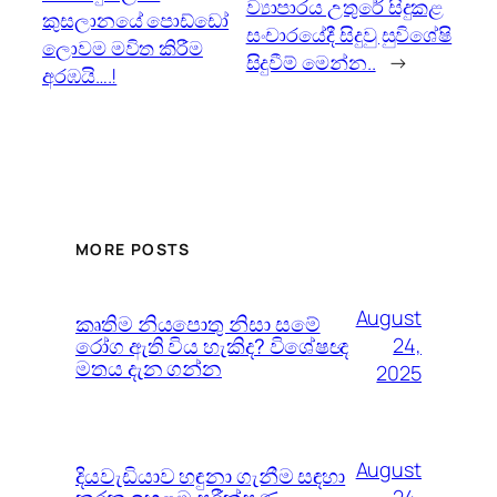
ව්‍යාපාරය උතුරේ සිදුකළ
කුසලානය‍ේ පොඩ්ඩෝ
සංචාරය‍ේදී සිදුවු සුවිශේෂි
ලොවම මවිත කිරීම
සිදුවීම් මෙන්න..
→
අරඹයි….!
MORE POSTS
August
කෘතිම නියපොතු නිසා සමේ
රෝග ඇති විය හැකිද? විශේෂඥ
24,
මතය දැන ගන්න
2025
August
දියවැඩියාව හඳුනා ගැනීම සඳහා