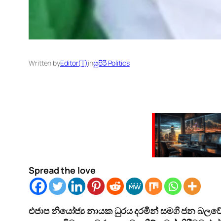
Written by
Editor(T)
in
සුපිරි Politics
Spread the love
එජාප නියෝජ්‍ය නායක ධුරය දරමින් සමගි ජන බලවේ