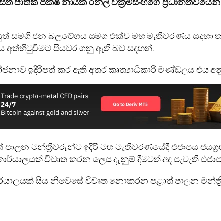
් ජාතික පක්ෂ නායක රනිල් වික්‍රමසිංහගේ ප්‍රධානත්වයෙන
 යුත් සමගි ජන බලවේගය සමග එක්ව මහ මැතිවරණය සදහා 
 අත්හිටුවීමට පියවර ගනු ඇති බව සදහන්.
යෝජනාව ඉදිරිපත් කර ඇති අතර කෘත්‍යාධිකාරි මණ්ඩලය එය අ
ලන මන්ත්‍රිවරුන්ට ඉදිරි මහ මැතිවරණයේදී එජාපය ජයග්
්යාලයක් විවෘත කරන ලෙස දැනුම් දීමටත් අද පැවැති එජාප
ර්යාලයක් සිය නිවෙසේ විවෘත නොකරන පළාත් පාලන මන්ත්‍රිව