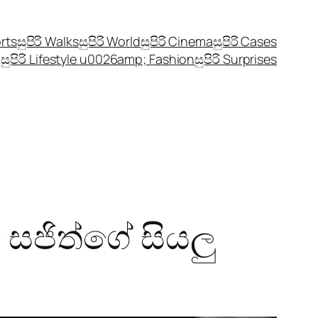
orts
සුපිරි Walks
සුපිරි World
සුපිරි Cinema
සුපිරි Cases
සුපිරි Lifestyle u0026amp; Fashion
සුපිරි Surprises
සජිත්ගේ සියලු