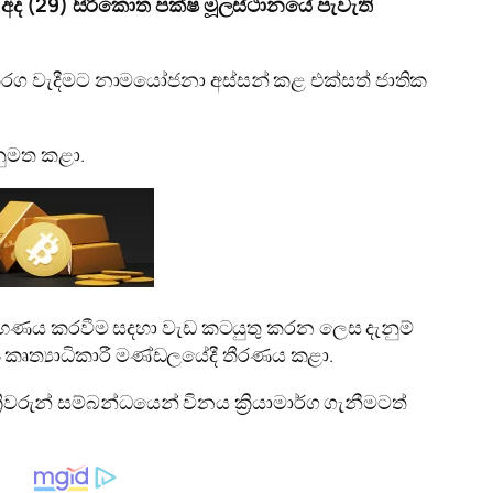
් අද (29) සිරිකොත පක්ෂ මූලස්ථානයේ පැවැති
තරග වැදීමට නාමයෝජනා අස්සන් කළ එක්සත් ජාතික
නුමත කළා.
‍රහණය කරවීම සදහා වැඩ කටයුතු කරන ලෙස දැනුම්
 කෘත්‍යාධිකාරී මණ්ඩලයේදී තීරණය කළා.
රුන් සම්බන්ධයෙන් විනය ක්‍රියාමාර්ග ගැනීමටත්