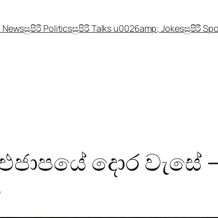
රි News
සුපිරි Politics
සුපිරි Talks u0026amp; Jokes
සුපිරි Sp
 එජාපයේ දොර වැසේ – 
ි