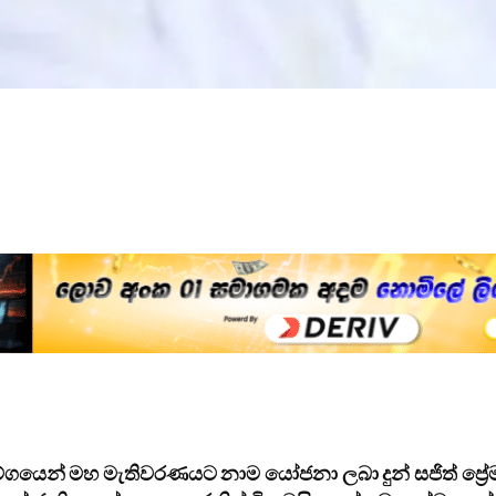
ගයෙන් මහ මැතිවරණයට නාම යෝජනා ලබා දුන් සජිත් ප්‍රේම