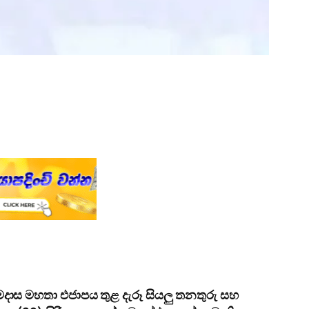
දාස මහතා එජාපය තුළ දැරූ සියලු තනතුරු සහ