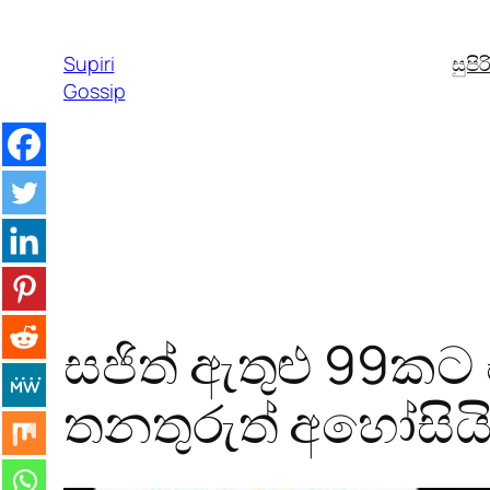
Skip
to
Supiri
සුපි
content
Gossip
සජිත් ඇතුළු 99කට
තනතුරුත් අහෝසිය