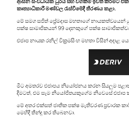
ආසන සංවිධායක ධුරය සහ වගකීම් ඉවත් කිරීමට එක්සත
කෘත්‍යාධිකාරී මණ්ඩල රැස්වීමේදී තීරණය කළා.
මේ සමග සජිත් ප්‍රේමදාස මහතාගේ නායකත්වයෙන්
පක්ෂ සාමාජිකයන් 99 දෙනකුගේ පක්ෂ සාමාජිකත්වය
එජාප නායක රනිල් වික්‍රමසිංහ මහතා විසින් අදාළ 
මීට අමතරව එජාපය නියෝජනය කරන සියලුම පළාත් පා
දීමටත්, එම සෑම නියෝජිතයකුගේම නිවෙසේ එජාප කාර
මේ අතර එක්සත් ජාතික පක්ෂ මැතිවරණ ප්‍රචාරක කා
මෙහිදී තීන්දු කර තිබෙනවා.