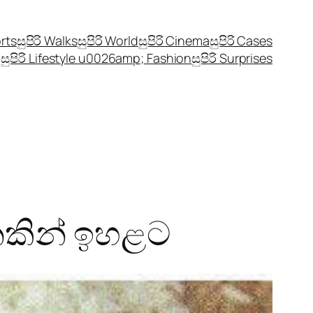
orts
සුපිරි Walks
සුපිරි World
සුපිරි Cinema
සුපිරි Cases
සුපිරි Lifestyle u0026amp; Fashion
සුපිරි Surprises
ණනකින් ඉහළට