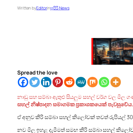
Written by
Editor
in
සුපිරි News
Spread the love
නාඩු සහ සම්බා ඇතුළු සියලුම සහල් වර්ග වල මිල 
සහල් නිෂ්පාදන සමාගමක ප්‍රකාශකයෙක් පැවසුවේය
ඒ අනුව කීරි සම්බා සහල් කිලෝවක් තවත් රුපියල් 30 
නව මිල ඉහළ දැමීමත් සමඟ කීරි සම්බා සහල් කිලෝ