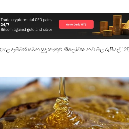
 ඉහළ දැමීමත් සමඟ සුදු කැකුළු කිලෝවක නව මිල රුපියල් 125