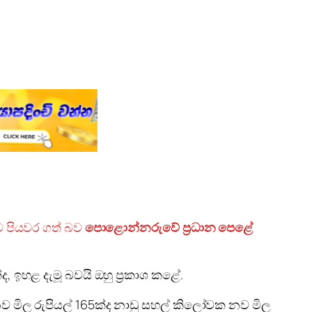
ට පියවර ගත් බව
පොළොන්නරුවේ ප්‍රධාන පෙළේ
, ඉහළ දැමූ බවයි ඔහු ප්‍රකාශ කළේ.
ව මිල රුපියල් 165ක්ද නාඩු සහල් කිලෝවක නව මිල