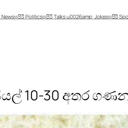
රි News
සුපිරි Politics
සුපිරි Talks u0026amp; Jokes
සුපිරි Sp
ුපියල් 10-30 අතර ග