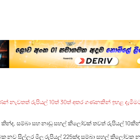
ගණන් නැවතත් රුපියල් 10ත් 30ත් අතර ගණනකින් ඉහළ දැමීම
.
කින්ද, සම්බා සහ නාඩු සහල් කිලෝවක් තවත් රුපියල් 10කින්ද
වක නව සිල්ලර මිල රුපියල් 225ක්ද සම්බා සහල් කිලෝවක න