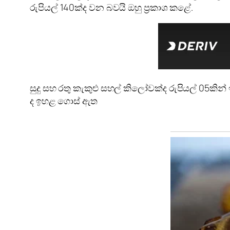
රුපියල් 140ක්ද වන බවයි ඔහු ප්‍රකාශ කළේ.
සුදු සහ රතු කැකුළු සහල් කිලෝවක්ද රුපියල් 05කින්
ද ඉහළ ගොස් ඇත