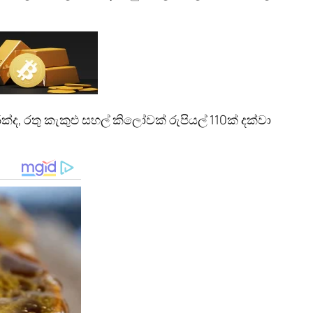
ක්ද, රතු කැකුළු සහල් කිලෝවක් රුපියල් 110ක් දක්වා