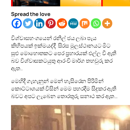
Spread the love
විශ්වාසභංගයෙන් රනිල් ජය ලබා පැය
කිහිපයක් ඉක්මයද්දී සිරස මුලස්ථානයට මිට
සුළු මොහොතකට පෙර ප්‍රහාරයක් එල්ල වී ඇති
බව විශ්වාසකටයුතු ආරංචි මාර්ග තහවුරු කර
ඇත..
මෙහිදී ගැහැනුන් මෙන් හැසිරෙන පිරිමින්
කොට්ටාශයක් විසින් මෙම පහරදීම සිදුකර ඇති
බවට අපට ලැබෙන තොරතුරු සනාථ කර ඇත…