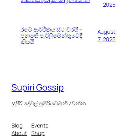
භාවිතය අවදානම් දැන ගන්න
2025
රටේ ආර්ථිකය ස්ථාවරයි –
August
ජනපති පාර්ලිමේන්තුවේදී
7, 2025
කියයි
Supiri Gossip
සුපිරි දේවල් සුපිරියටම කියවන්න
Blog
Events
About
Shop