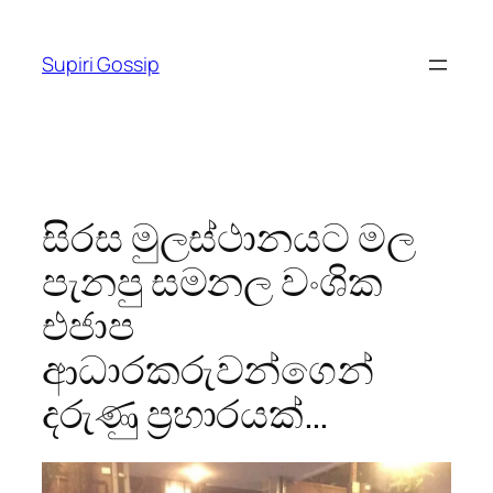
Skip
to
Supiri Gossip
content
සිරස මුලස්ථානයට මල
පැනපු සමනල වංශික
එජාප
ආධාරකරුවන්ගෙන්
දරුණු ප්‍රහාරයක්…