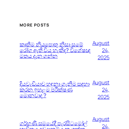
MORE POSTS
August
කෘතිම නියපොතු නිසා සමේ
රෝග ඇති විය හැකිද? විශේෂඥ
24,
මතය දැන ගන්න
2025
August
දියවැඩියාව හඳුනා ගැනීම සඳහා
කරන ඉහළම පරීක්ෂණ
24,
මොනවාද ?
2025
August
ගර්භණී සමයේදී පැරසිටමෝල්
24,