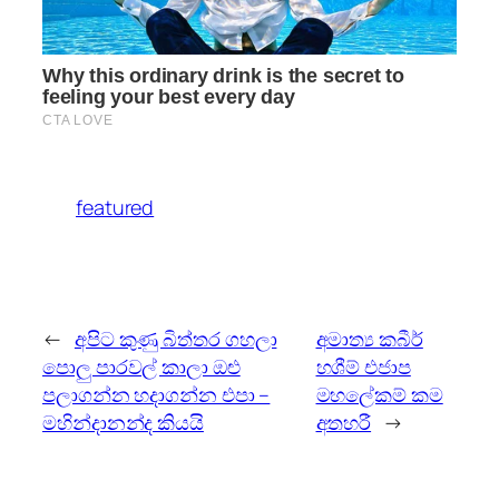
featured
←
අපිට කුණු බිත්තර ගහලා
අමාත්‍ය කබීර්
පොලු පාරවල් කාලා ඔළු
හශීම් එජාප
පලාගන්න හදාගන්න එපා –
මහලේකම් කම
මහින්දානන්ද කියයි
අතහරී
→