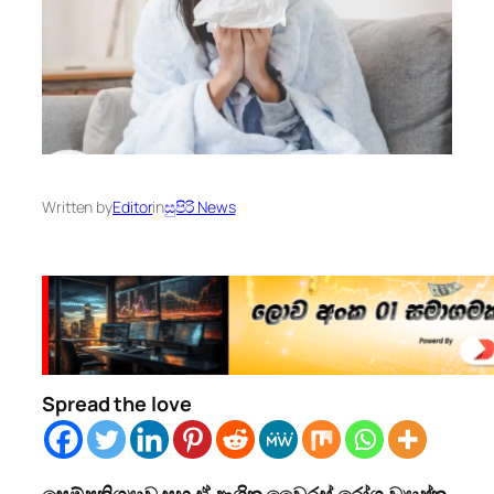
Written by
Editor
in
සුපිරි News
Spread the love
සෙම්ප්‍රතිශ්‍යාව සහ ඒ ආශ්‍රිත වෛරස් රෝග ව්‍යාප්ත