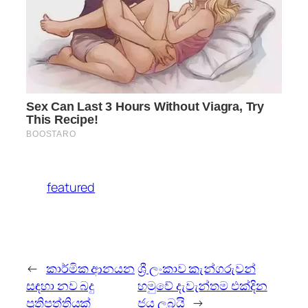
featured
←
කාර්මික ආනයන
ශ්‍රී ලංකාව කැන්ගරුවන්
සඳහා නව බදු
හමුවේ දැවැන්තම එක්දින
ප්‍රතිපත්තියක්
ජය ලබයි
→