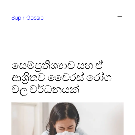
Skip
to
Supiri Gossip
content
සෙම්ප්‍රතිශ්‍යාව සහ ඒ
ආශ්‍රිතව වෛරස් රෝග
වල වර්ධනයක්