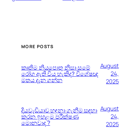
MORE POSTS
August
කෘතිම නියපොතු නිසා සමේ
රෝග ඇති විය හැකිද? විශේෂඥ
24,
මතය දැන ගන්න
2025
August
දියවැඩියාව හඳුනා ගැනීම සඳහා
කරන ඉහළම පරීක්ෂණ
24,
මොනවාද ?
2025