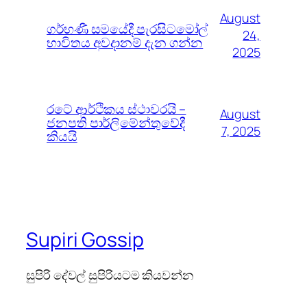
August
ගර්භණී සමයේදී පැරසිටමෝල්
24,
භාවිතය අවදානම් දැන ගන්න
2025
රටේ ආර්ථිකය ස්ථාවරයි –
August
ජනපති පාර්ලිමේන්තුවේදී
7, 2025
කියයි
Supiri Gossip
සුපිරි දේවල් සුපිරියටම කියවන්න