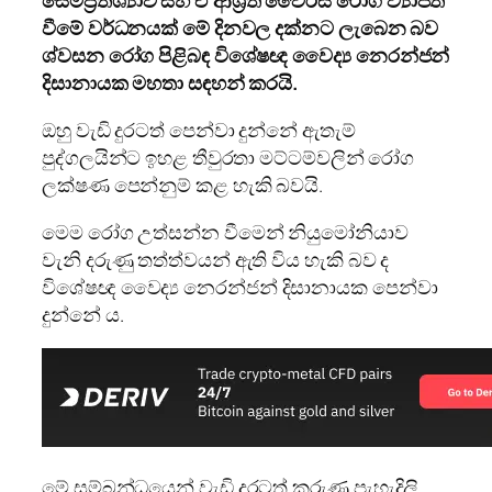
වීමේ වර්ධනයක් මේ දිනවල දක්නට ලැබෙන බව
ශ්වසන රෝග පිළිබඳ විශේෂඥ වෛද්‍ය නෙරන්ජන්
දිසානායක මහතා සඳහන් කරයි.
ඔහු වැඩි දුරටත් පෙන්වා දුන්නේ ඇතැම්
පුද්ගලයින්ට ඉහළ තීවුරතා මට්ටම්වලින් රෝග
ලක්ෂණ පෙන්නුම් කළ හැකි බවයි.
මෙම රෝග උත්සන්න වීමෙන් නියුමෝනියාව
වැනි දරුණු තත්ත්වයන් ඇති විය හැකි බව ද
විශේෂඥ වෛද්‍ය නෙරන්ජන් දිසානායක පෙන්වා
දුන්නේ ය.
මේ සම්බන්ධයෙන් වැඩි දුරටත් කරුණු පැහැදිලි