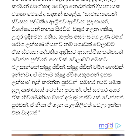
කරමින් විශේෂඥ වෛද්‍ය නෙරන්ජන් දිසානායක
මහතා මෙසේ ද සඳහන් කළේය, “සාමාන්‍යයෙන්
ස්වසන පද්ධතිය ආශ්‍රිතව ඇතිවන ප්‍රදාහයන්,
විශේෂයෙන් නහය සිරවීම, වතුර ගලන ගතිය,
උගුර ඉදිමෙන ගතිය, කැස්ස සෙම සමග උණ වගේ
රෝග ලක්ෂණ තියනව නම් ගොඩක් වෙලාවට
ඒක ස්වසන පද්ධතිය ආශ්‍රිතව ආසාත්මික තත්වයත්
වෙන්න පුළුවන්. ගොඩක් වෙලාවට මේකට
බලපාන්නේ ක්ෂුද්‍ර ජීවින්. ක්ෂුද්‍ර ජීවින් වර්ග ගොඩක්
ඉන්නවා. ඒ ඕනෑම ක්ෂුද්‍ර ජීවියෙකුගෙන් ඉහත
ලක්ෂණ ඇති කරන්න පුළුවන්. සමහර අයට මේක
සුලු ආබාධයක් වෙන්න පුළුවන්. ඒත් සමහර අයට
ඒක නිව්මෝනියා වගේ දරුණු තත්වයක් වෙන්නත්
පුළුවන්. ඒ නිසා ඒ ගැන සැලකිලිමත් වෙලා ඉන්න
එක වැදගත්.”