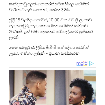
කන්දකාඩු අලුත් පොකුරත් සමග සියලු රෝගීන්
වාර්තා වී ඇති පොකුරු ගණන 32කි.
ජූලි 16 වැනිදා පෙරවරු 10.00 වන විට ශ්‍රී ලංකාව
තුළ තහවුරු කළ කොරෝනා රෝගීන් සංඛ්‍යාව
2674කි. ඉන් 656 දෙනෙක් රෝහල්ගතව ප්‍රතිකාර
ලබති.
මෙම සම්පූර්ණ ලිපිය බී.බී.සී සන්දේශය වෙතින්
උපුටා ගන්නා ලද්දකි – ප්‍රධාන සංස්කාරක