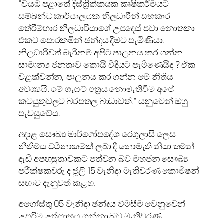
”වයඹ පළාතේ දිස්ත්‍රික්කයක කෘෂිකර්මයට
සම්බන්ධ කාර්යාලයක නිලධාරීන් සහකාර
තේරීම්භාර නිලධාරියාගේ උපදෙස් පවා නොතකා
එකට පොරකමින් ඡන්දය දීමට පැමිණියා.
නිලධාරිවත් බැරිනම් අපිට පාලනය කර ගන්න
සාමාන්‍ය ජනතාව කොයි විදියට පැමිණෙයිද ? ඒක
වළක්වන්න, පාලනය කර ගන්න මේ නීතිය
අවශ්‍යයි. මේ ගැසට් පත්‍රය නොමැතිවීම අපේ
කටයුතුවලට බරපතල බාධාවක්.” යනුවෙන් ඔහු
පැවසුවේය.
අදාළ සෞඛ්‍ය මාර්ගෝපදේශ රෙගුලාසි ලෙස
නීතිමය වටිනාකමක් ලබා දී නොමැති නිසා තමන්
දැඩි අපහසුතාවකට පත්වන බව මහජන සෞඛ්‍ය
පරීක්ෂකවරු ද ජූලි 15 වැනිදා මැතිවරණ කොමිෂන්
සභාව දැනුවත් කළහ.
අගෝස්තු 05 වැනිදා ඡන්දය විමසීම වෙනුවෙන්
උපරිම උත්සාහය ගන්නා බව මැතිවරණ