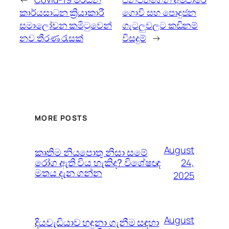
කාර්යසාධන ක්‍රියාකාරී
ගොවි සහ පොදුජන
සමාලෝචන කමිටුවෙන්
ගැටලුවලට කඩිනම්
නව තීරණ රැසක්
විසදුම්
→
MORE POSTS
August
කෘතිම නියපොතු නිසා සමේ
රෝග ඇති විය හැකිද? විශේෂඥ
24,
මතය දැන ගන්න
2025
August
දියවැඩියාව හඳුනා ගැනීම සඳහා