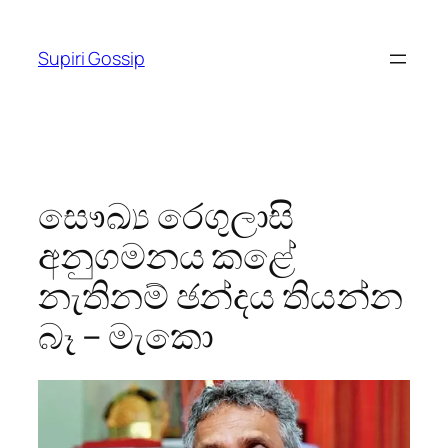
Skip
to
Supiri Gossip
content
සෞඛ්‍ය රෙගුලාසි
අනුගමනය කළේ
නැතිනම් ඡන්දය තියන්න
බෑ – මැකො