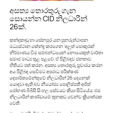
අසත්‍ය තොරතුරු ගැන
සොයන්න CID නිලධාරීන්
26ක්.
කන්දකාඩු හා සේනපුර යන පුනරුත්ථාපන
මධ්‍යස්ථාන කේන්ද්‍ර කරගෙන ‘අලුත් පොකුරක්’
නිර්මාණය වීම සම්බන්ධයෙන් නොයෙකුත් වාර්තා
සමාජ මාධ්‍ය තුළ පළවේ. ඒ පිළිබඳව ජනතාව
භීතියට පත් කරන, අසත්‍ය තොරතුරු ප්‍රචාරය කරන
අය පිළිබඳ සෙවීමට අපරාධ පරීක්ෂණ
දෙපාර්තමේන්තුවේ නිලධාරීන් 26 දෙනෙක්
යොදවා ඇති බව නියෝජ්‍ය පොලිස්පති අජිත්
රෝහණ බීබීසී සිංහල සේවයට කියා සිටියේය. එම
නිලධාරීන් කණ්ඩායම් තුනකට වෙන්ව ක්‍රියාත්මක
වෙති.