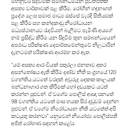
මහනුවර සිදුවීමක් සම්බන්ධයෙන් පුවත්පතක
අසත්‍ය වාර්තාවක් පළ කිරීම, රෝගීන් හඳුනාගත්
ප්‍රදේශ ලෙස සමාජ මාධ්‍ය ඔස්සේ වැරදි සිතියමක්
පළ කිරීම සහ කන්දකාඩු නිරෝධායන
මධ්‍යස්ථානයට රැදවියන් බැලීමට පැමිණි අයගේ
නම් ප්‍රසිද්ධ කිරීම යන සිදුවීම් තුන සම්බන්ධයෙන්
අපරාධ පරීක්ෂණ දෙපාර්තමේන්තුවේ නිලධාරීන්
දැනටමත් පරීක්ෂණ ආරම්භ කර ඇත.
”යම් අසත්‍ය ආරංචියක් පතුරලා ජනතාව අතර
අසන්තෝෂය ඇති කිරීම දණ්ඩ නීති සංග්‍රහයේ 120
වගන්තිය යටතේ වරදක්. අවුරුදු දෙකක කාලයක්
බන්ධනාගාර ගත කිරීමක් හෝ දඩයකට යටත්
කරන්න පුළුවන්. ඒ වගේම පොලිස් ආඥා පනතේ
98 වගන්තිය යටතේ මාස හයක සිර දඬුවම් දෙන්න
පුළුවන්. ඒ වගේම නිරෝධායන නීති යටතේත් අපි
කටයුතු කරනවා” යනුවෙන් නියෝජ්‍ය පොලිස්පති
අජිත් රෝහණ සඳහන් කළේය.