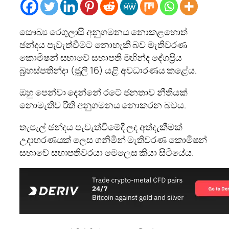
සෞඛ්‍ය රෙගුලාසි අනුගමනය නොකළහොත්
ඡන්දය පැවැත්වීමට නොහැකි බව මැතිවරණ
කොමිෂන් සභාවේ සභාපති මහින්ද දේශප්‍රිය
බ්‍රහස්පතින්දා (ජූලි 16) යළි අවධාරණය කළේය.
ඔහු පෙන්වා දෙන්නේ රටේ ජනතාව නීතියක්
නොමැතිව රීති අනුගමනය නොකරන බවය.
තැපැල් ඡන්දය පැවැත්වීමේදී ලද අත්දැකීමක්
උදාහරණයක් ලෙස ගනිමින් මැතිවරණ කොමිෂන්
සභාවේ සභාපතිවරයා මෙලෙස කියා සිටියේය.