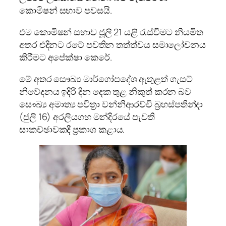
කොමිෂන් සභාව පවසයි.
එම කොමිෂන් සභාව ජූලි 21 යළි රැස්වීමට නියමිත
අතර එදිනට රටේ පවතින තත්ත්වය සමාලෝචනය
කිරීමට අපේක්ෂා කෙරේ.
මේ අතර සෞඛ්‍ය මාර්ගෝපදේශ ඇතුළත් ගැසට්
නිවේදනය ඉදිරි දින දෙක තුළ නිකුත් කරන බව
සෞඛ්‍ය අමාත්‍ය පවිත්‍රා වන්නිආරච්චි බ්‍රහස්පතින්දා
(ජුලි 16) අරලියගහ මන්දිරයේ පැවති
සාකච්ඡාවකදී ප්‍රකාශ කළාය.