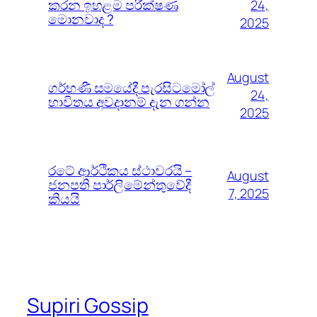
කරන ඉහළම පරීක්ෂණ
24,
මොනවාද ?
2025
August
ගර්භණී සමයේදී පැරසිටමෝල්
24,
භාවිතය අවදානම් දැන ගන්න
2025
රටේ ආර්ථිකය ස්ථාවරයි –
August
ජනපති පාර්ලිමේන්තුවේදී
7, 2025
කියයි
Supiri Gossip