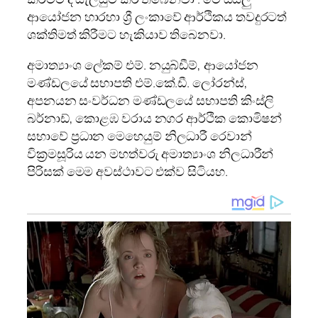
ආයෝජන හාරහා ශ්‍රී ලංකාවේ ආර්ථිකය තවදුරටත්
ශක්තිමත් කිරීමට හැකියාව තිබෙනවා.
අමාත්‍යාංශ ලේකම් එම්. නයුබ්ඩීම්, ආයෝජන
මණ්ඩලයේ සභාපති එම්.කේ.ඩී. ලෝරන්ස්,
අපනයන සංවර්ධන මණ්ඩලයේ සභාපති කිංස්ලි
බර්නාඩ්, කොළඹ වරාය නගර ආර්ථික කොමිෂන්
සභාවේ ප්‍රධාන මෙහෙයුම් නිලධාරී රෙවාන්
වික්‍රමසූරිය යන මහත්වරු අමාත්‍යාංශ නිලධාරීන්
පිරිසක් මෙම අවස්ථාවට එක්ව සිටියහ.