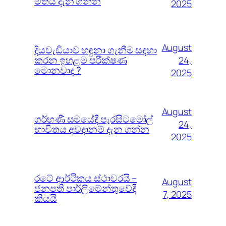
මතය දැන ගන්න
2025
August
දියවැඩියාව හඳුනා ගැනීම සඳහා
කරන ඉහළම පරීක්ෂණ
24,
මොනවාද ?
2025
August
ගර්භණී සමයේදී පැරසිටමෝල්
24,
භාවිතය අවදානම් දැන ගන්න
2025
රටේ ආර්ථිකය ස්ථාවරයි –
August
ජනපති පාර්ලිමේන්තුවේදී
7, 2025
කියයි