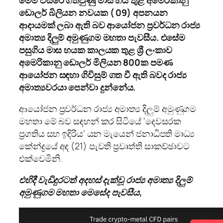
මෙම වසරේ ගතවුණු මාස හය තුළ අමෙරිකානු
ඩොලර් බිලියන නවයක ( 09) අපනයන
ආදායමක් ලබා ඇති බව ආයෝජන ප්‍රවර්ධන රාජ්‍ය
අමාත්‍ය දිලුම් අමුණුගම මහතා පැවසීය. එසේම
පසුගිය මාස හයක කාලයක තුළ ශ්‍රී ලංකාව
අමෙරිකානු ඩොලර් මිලියන 800ක පමණ
ආයෝජන සඳහා ගිවිසුම් ගත වී ඇති බවද රාජ්‍ය
අමාත්‍යවරයා පෙන්වා දුන්නේය.
ආයෝජන ප්‍රවර්ධන රාජ්‍ය අමාත්‍ය දිලුම් අමුණුගම
මහතා මේ බව සඳහන් කර සිටියේ ‘දෙවසරක
ප්‍රගතිය සහ ඉදිරිය’ යන මැයෙන් ජනාධිපති මාධ්‍ය
කේන්ද්‍රයේ අද (21) පැවති ප්‍රවෘත්ති සාකච්ඡාවට
එක්වෙමිනි.
එහිදී වැඩිදුරටත් අදහස් දැක්වූ රාජ්‍ය අමාත්‍ය දිලුම්
අමුණුගම මහතා මෙසේද පැවසීය,