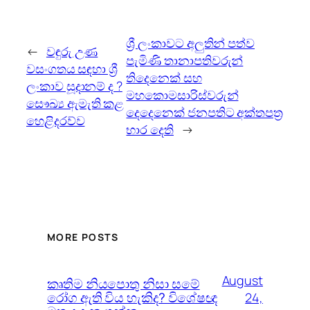
ශ්‍රී ලංකාවට අලුතින් පත්ව
←
වඳුරු උණ
පැමිණි තානාපතිවරුන්
වසංගතය සඳහා ශ්‍රී
තිදෙනෙක් සහ
ලංකාව සූදානම් ද ?
මහකොමසාරිස්වරුන්
සෞඛ්‍ය ඇමැති කළ
දෙදෙනෙක් ජනපතිට අක්තපත්‍ර
හෙළිදරව්ව
භාර දෙති
→
MORE POSTS
August
කෘතිම නියපොතු නිසා සමේ
රෝග ඇති විය හැකිද? විශේෂඥ
24,