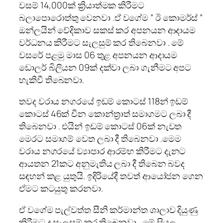
වසම් 14,000ක් ක්‍රියාත්මක කිරීමට
බලාපොරොත්තු වෙනවා .ඒ වගේම ” ඊ කොමර්ස් ”
ඔන්ලයින් වේදිකාව සකස් කර අපනයන ආදායම
වර්ධනය කිරීමට සැලසුම් කර තිබෙනවා . මේ
වසරේ පළමු මාස 06 තුළ අපනයන ආදායම
ඩොලර් බිලියන 09ක් දක්වා ලබා ගැනීමට අපට
හැකිවී තිබෙනවා.
තවද වරාය නගරයේ ඉඩම් කොටස් 118න් ඉඩම්
කොටස් 46ක් චීන කොන්ත්‍රාත් සමාගමට ලබා දී
තිබෙනවා . එයින් ඉඩම් කොටස් 06ක් නැවත
මෙරට සමාගම් වෙත ලබා දී තිබෙනවා .මෙම
වරාය නගරයේ ව්‍යාපාර ආරම්භ කිරීමට දැනට
ආයතන 21කට අනුමැතිය ලබා දී තිබෙන බවද
සඳහන් කළ යුතුයි. ඉදිරියේදී තවත් ආයෝජන ගෙන
ඒමට කටයුතු කරනවා.
ඒ වගේම පැල්වත්ත සීනි කර්මාන්ත ශාලාව දියුණු
කිරීමට ද සැලසුම් කර තිබෙනවා . මේ සියලු