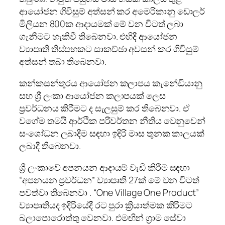
ආයෝජන ගිවිසුම් අත්සන් කර අමෙරිකානු ඩොලර්
මිලියන 800ක ආදායමක් මේ වන විටත් ලබා
ගැනීමට හැකිවී තිබෙනවා. එහිදී ආයෝජන
ව්‍යාපෘති තිස්පහකට සාකච්ඡා අවසන් කර ගිවිසුම්
අත්සන් තබා තිබෙනවා.
කන්කසන්තුරය ආයෝජන කලාපය කැනේඩියානු
සහ ශ්‍රී ලංකා ආයෝජන කලාපයක් ලෙස
ප්‍රවර්ධනය කිරීමට ද සැලසුම් කර තිබෙනවා. ඒ
වගේම තමයි ආර්ථික පරිවර්තන නීතිය වෙනුවෙන්
සංශෝධන ලබාදීම සඳහා ඉදිරි මාස තුනක කාලයක්
ලබාදී තිබෙනවා.
ශ්‍රී ලංකාවේ අපනයන ආදායම් වැඩි කිරීම සඳහා
“අපනයන ප්‍රවර්ධන” ව්‍යාපෘති 27ක් මේ වන විටත්
පවත්වා තිබෙනවා . “One Village One Product”
ව්‍යාපෘතියද ඉදිරියේදී රට පුරා ක්‍රියාත්මක කිරීමට
බලාපොරොත්තු වෙනවා. එමඟින් ග්‍රාම සේවා