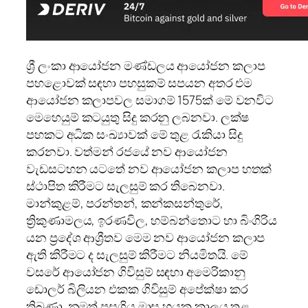
ශ්‍රී ලංකා ආයෝජන මණ්ඩලය ආයෝජන කලාප
පහළොවක් සඳහා පහසුකම් සපයන අතර එම
ආයෝජන කලාපවල සමාගම් 1575ක් මේ වනවිට
මෙහෙයුම් කටයුතු සිදු කරනු ලබනවා. ලක්ෂ
පහකට අධික සංඛ්‍යාවක් මේ තුළ රැකියා සිදු
කරනවා. වත්මන් රජයේ නව ආයෝජන
වැඩසටහන යටතේ නව ආයෝජන කලාප හතක්
ස්ථාපිත කිරීමට සැලසුම් කර තිබෙනවා.
මාන්කුළම්, පරන්තන්, කන්කසන්තුරේ,
ත්‍රිකුණාමලය, ඉරණවිල, හම්බන්තොට හා බිංගිරිය
යන ප්‍රදේශ ආශ්‍රීතව මෙම නව ආයෝජන කලාප
ඇති කිරීමට ද සැලසුම් කිරීමට නියමිතයි. මේ
වසරේ ආයෝජන ගිවිසුම් සඳහා අමෙරිකානු
ඩොලර් බිලියන එකක ගිවිසුම් අපේක්ෂා කර
තිබුණා. නමුත් පසුගිය මාස හයක කාලය තුළ