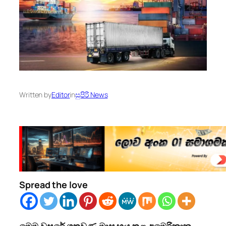
Written by
Editor
in
සුපිරි News
Spread the love