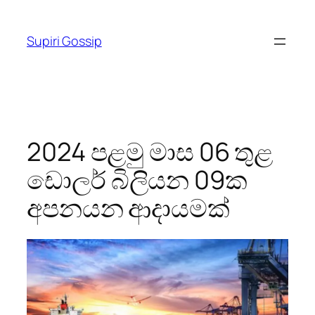
Skip
to
Supiri Gossip
content
2024 පළමු මාස 06 තුළ
ඩොලර් බිලියන 09ක
අපනයන ආදායමක්