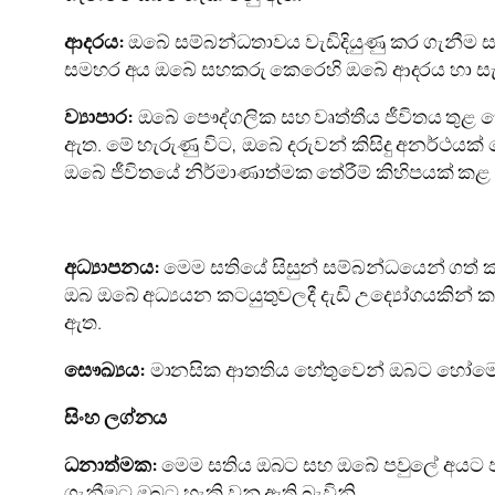
ආදරය:
ඔබේ සම්බන්ධතාවය වැඩිදියුණු කර ගැනීම 
සමහර අය ඔබේ සහකරු කෙරෙහි ඔබේ ආදරය හා සැලක
ව්‍යාපාර:
ඔබේ පෞද්ගලික සහ වෘත්තීය ජීවිතය තුළ
ඇත. මේ හැරුණු විට, ඔබේ දරුවන් කිසිදු අනර්ථයක
ඔබේ ජීවිතයේ නිර්මාණාත්මක තේරීම් කිහිපයක් කළ 
අධ්‍යාපනය:
මෙම සතියේ සිසුන් සම්බන්ධයෙන් ගත් ක
ඔබ ඔබේ අධ්‍යයන කටයුතුවලදී දැඩි උද්‍යෝගයකින් 
ඇත.
සෞඛ්‍යය:
මානසික ආතතිය හේතුවෙන් ඔබට හෝමෝන
සිංහ ලග්නය
ධනාත්මක:
මෙම සතිය ඔබට සහ ඔබේ පවුලේ අයට ඵල
ගැනීමට ඔබට හැකි වනු ඇති බැවිනි.