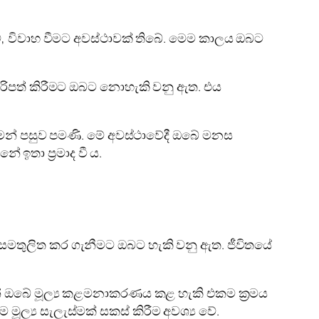
, විවාහ වීමට අවස්ථාවක් තිබේ. මෙම කාලය ඔබට
දිරිපත් කිරීමට ඔබට නොහැකි වනු ඇත. එය
න් පසුව පමණි. මේ අවස්ථාවේදී ඔබේ මනස
තා ප්‍රමාද වී ය.
සමතුලිත කර ගැනීමට ඔබට හැකි වනු ඇත. ජීවිතයේ
ැන් ඔබේ මූල්‍ය කළමනාකරණය කළ හැකි එකම ක්‍රමය
ල්‍ය සැලැස්මක් සකස් කිරීම අවශ්‍ය වේ.