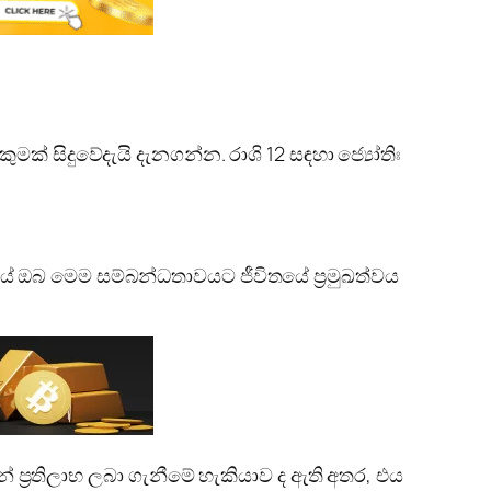
ක් සිදුවේදැයි දැනගන්න. රාශි 12 සඳහා ජ්‍යෝතිඃ
ඔබ මෙම සම්බන්ධතාවයට ජීවිතයේ ප්‍රමුඛත්වය
 ප්‍රතිලාභ ලබා ගැනීමේ හැකියාව ද ඇති අතර, එය