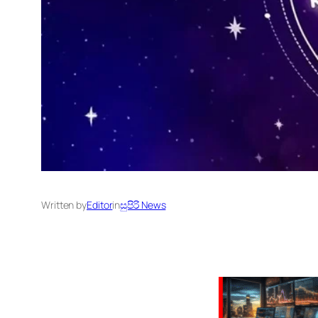
Written by
Editor
in
සුපිරි News