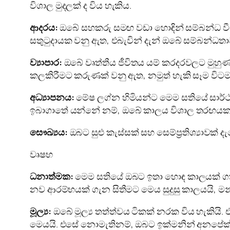
විශාල මුදලක් ද විය හැකිය.
ආදරය:
ඔබේ සහකරු සමඟ වඩා හොඳින් සම්බන්ධ වීම
සතුටුදායක වනු ඇත, එබැවින් දැන් ඔබේ සම්බන්
ව්‍යාපාර:
ඔබේ වෘත්තීය ජීවිතය යම් කරදරවලට මුහුණ 
කලකිරීමට කරුණක් වනු ඇත, නමුත් හැකි සෑම විට
අධ්‍යාපනය:
මේෂ ලග්න හිමියන්ට මෙම සතියේ සාර්
ඉබාගාතේ යන්නේ නම්, ඔබේ කාලය විශාල තරඟයකදී න
සෞඛ්‍යය:
ඔබට සුළු කැස්සක් සහ සෙම්ප්‍රතිශ්‍යාවක
වෘෂභ
ධනාත්මක:
මෙම සතියේ ඔබට ඉතා හොඳ කාලයක් ගත 
නව ආරම්භයක් ගැන සිතීමට මෙය සුදුසු කාලයයි, මන
මූල්‍ය:
ඔබේ මූල්‍ය තත්ත්වය ටිකක් නරක විය හැකියි
මෙයයි. එසේ නොමැතිනම්, ඔබට ඉක්මනින් අනපේක්ෂිත 