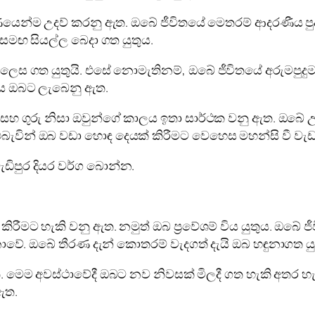
ණයෙන්ම උදව් කරනු ඇත. ඔබේ ජීවිතයේ මෙතරම් ආදරණීය ප
මඟ සියල්ල බෙදා ගත යුතුය.
 ලෙස ගත යුතුයි. එසේ නොමැතිනම්, ඔබේ ජීවිතයේ අරුමපුදු
ය ඔබට ලැබෙනු ඇත.
පති සහ ගුරු නිසා ඔවුන්ගේ කාලය ඉතා සාර්ථක වනු ඇත. ඔබ
එබැවින් ඔබ වඩා හොඳ දෙයක් කිරීමට වෙහෙස මහන්සි වී වැ
ඩිපුර දියර වර්ග බොන්න.
ීමට හැකි වනු ඇත. නමුත් ඔබ ප්‍රවේශම් විය යුතුය. ඔබේ
ොවේ. ඔබේ තීරණ දැන් කොතරම් වැදගත් දැයි ඔබ හඳුනාගත යු
ඇත. මෙම අවස්ථාවේදී ඔබට නව නිවසක් මිලදී ගත හැකි අතර
ඇත.