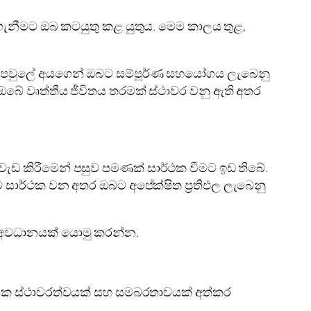
ැනීමට ඔබ කටයුතු කළ යුතුය. මෙම කාලය තුළ,
බේ පවුලේ අයගෙන් ඔබට සම්පූර්ණ සහයෝගය ලැබෙනු
 ඔබේ වෘත්තීය ජීවිතය තරමක් ස්ථාවර වනු ඇති අතර
වැඩ කිරීමෙන් පසුව පමණක් සාර්ථක වීමට ඉඩ තිබේ.
ම සාර්ථක වන අතර ඔබට අපේක්ෂිත ප්‍රතිඵල ලැබෙනු
අවධානයක් යොමු කරන්න.
ික ස්ථාවරත්වයක් සහ සමබරතාවයක් අත්කර