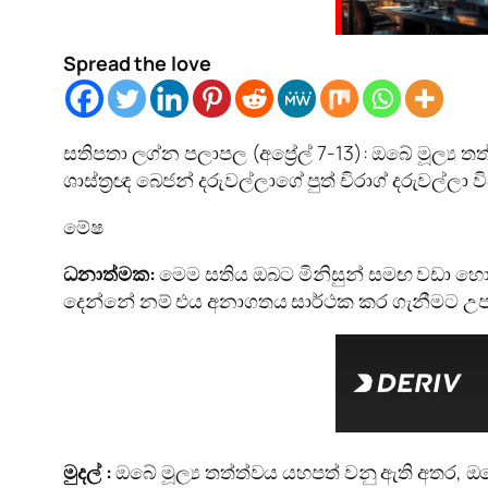
Spread the love
සතිපතා ලග්න පලාපල (අප්‍රේල් 7-13): ඔබේ මූල්‍ය 
ශාස්ත්‍රඥ බෙජන් දරුවල්ලාගේ පුත් චිරාග් දරුවල්ලා ව
මේෂ
ධනාත්මක:
මෙම සතිය ඔබට මිනිසුන් සමඟ වඩා හො
දෙන්නේ නම් එය අනාගතය සාර්ථක කර ගැනීමට උප
මුදල් :
ඔබේ මූල්‍ය තත්ත්වය යහපත් වනු ඇති අතර, ඔබ