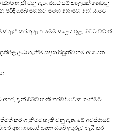
ට ඔබට හැකි වනු ඇත. එයට යම් කාලයක් ගතවනු
ැකි වන පරිදි ඔබේ සහකරු සමඟ කොහේ හෝ යාමට
ක් ඇති කරනු ඇත. මෙම කාලය තුළ, ඔබට වඩාත්
‍රතිඵල ලබා ගැනීම සඳහා සිසුන්ට තම අධ්‍යයන
න.
 අතර, දැන් ඔබට හැකි තරම් විවේක ගැනීමට
්තිමත් කර ගැනීමට හැකි වනු ඇත. මේ අවස්ථාවේ
ථාවර අනාගතයක් සඳහා ඔබේ ඉතුරුම් වැඩි කර