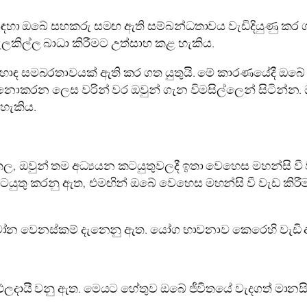
සඳහා ඔබේ සහකරු සමඟ ඇති සම්බන්ධතාවය වැඩිදියුණු කර ග
ිල්ල බාධා කිරීමට උත්සාහ කළ හැකිය.
 හොඳ සමබරතාවයක් ඇති කර ගත යුතුයි. මේ කාරණයේදී ඔ
් නොකරන ලෙස වරින් වර ඔවුන් ගැන විමසිල්ලෙන් සිටින්න.
හැකිය.
ල, ඔවුන් තම අධ්‍යයන කටයුතුවලදී ඉතා වෙහෙස මහන්සි වී 
කටයුතු කරනු ඇත, එමඟින් ඔබේ වෙහෙස මහන්සි වී වැඩ කිරී
 වෙනස්කම් දැනෙනු ඇත. යෝග භාවනාව කෙරෙහි වැඩි 
දායී වනු ඇත. මෙයට හේතුව ඔබේ ජීවිතයේ වැදගත් මානස