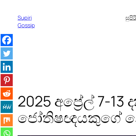
Skip
to
Supiri
සුපි
content
Gossip
2025 අප්‍රේල් 7-13
ජෝතිෂඥයකුගේ න