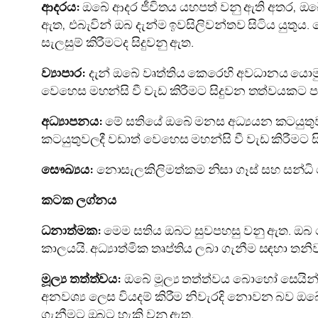
ආදරය:
ඔබේ ආදර ජීවිතය යහපත් වනු ඇති අතර, ඔ
ඇත, එබැවින් ඔබ දැන්ම ඉවසිලිවන්තව සිටිය යුතු
සැලසුම් කිරීමටද සිදුවනු ඇත.
ව්‍යාපාර:
දැන් ඔබේ වෘත්තිය කෙරෙහි අවධානය යොම
වෙහෙස මහන්සි වී වැඩ කිරීමට සිදුවන තත්වයකට ප
අධ්‍යාපනය:
මේ සතියේ ඔබේ මනස අධ්‍යයන කටයුතුවලින
කටයුතුවලදී වඩාත් වෙහෙස මහන්සි වී වැඩ කිරීමට ස
සෞඛ්‍යය:
නොසැලකිලිමත්කම නිසා ගෑස් සහ සන්ධි වේ
කටක ලග්නය
ධනාත්මක:
මෙම සතිය ඔබට සුවපහසු වනු ඇත. ඔබ බ
කාලයයි. අධ්‍යාත්මික තෘප්තිය ලබා ගැනීම සඳහා ත
මූල්‍ය තත්ත්වය:
ඔබේ මූල්‍ය තත්ත්වය බොහෝ සෙයින්
අනවශ්‍ය ලෙස වියදම් කිරීම නිවැරදි නොවන බව ඔබ
ගැනීමට ඔබට හැකි වනු ඇත.