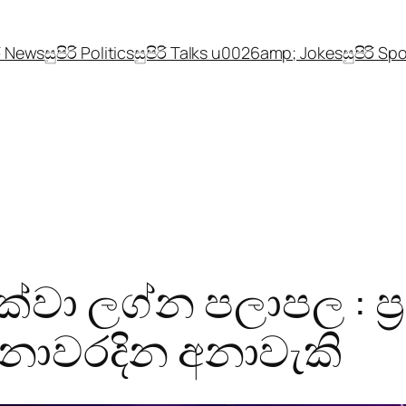
රි News
සුපිරි Politics
සුපිරි Talks u0026amp; Jokes
සුපිරි Sp
 දක්වා ලග්න පලාපල : ප්
ොවරදින අනාවැකි