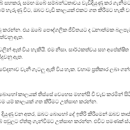
බේ සහකරු සමඟ ඔබේ සම්බන්ධතාවය වැඩිදියුණු කර ගැනීම
ය. මේ හැරුණු විට, ඔබට වැඩි කාලයක් එකට ගත කිරීමට හ
ු කරන්න. එය ඔබේ පෞද්ගලික ජීවිතයට ද ධනාත්මක බලපෑම
ත්වනු ඇත.
් ඈත් විය හැකියි. එම නිසා, සාර්ථකත්වය සහ අපේක්ෂිත ප්
ිදුවනු ඇත.
දනාව වැනි ගැටලු ඇති විය හැක. වහාම ප්‍රතිකාර ලබා ගන්
ොහෝ කාලයක් තිස්සේ වෙහෙස මහන්සි වී වැඩ කරමින් සිටි
නිවම යම් කාලයක් ගත කිරීමට උත්සාහ කරන්න.
 දියුණු වන අතර, ඔබට බොහෝ දේ ඉතිරි කිරීමෙන් ඔබව තෘප
ේ පවුලට ඒත්තු ගැන්වීමට උත්සාහ කරන්න. එවිට පමණක් ස්