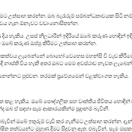
ට උත්සාහ කරන්න. ඔබ බැරෑරුම් සම්බන්ධතාවයක සිටී නම්
ධතාවය ගැන ඕනෑවට වඩා නොසිතන්න.
දිය හැකිය. උසස් නිලධාරීන් ඉදිරියේ ඔබේ කරුණ හොඳින් ඉ
ම ඔබේ කරුණ ඔප්පු කිරීමට උත්සාහ කරන්න.
ථකත්වය ලැබෙන්නේ බොහෝ වෙහෙස මහන්සි වී වැඩ කිරීමෙ
ාස්ති විය හැකි අතර ඔබට මෙම අවස්ථාව නැවත ලැබෙන්නේ ඉ
් දැනෙන්නට පුළුවන. තරමක් ප්‍රවේශමෙන් වළක්වා ගත හැකිය.
කළ හැකිය. ඔබේ පෞද්ගලික සහ වෘත්තීය ජීවිතය හොඳින් 
්ද ඔබ ඒ සඳහා සෑම ආකාරයකින්ම සූදානම් බැවිනි.
. එබැවින් ඔබේ ඉතුරුම් වැඩි කර ගැනීමට උත්සාහ කරන්න. ද
තත්වයන්ට මුහුණ දීමට සිදුවනු ඇත. එබැවින්, සෑම මසකම මූ