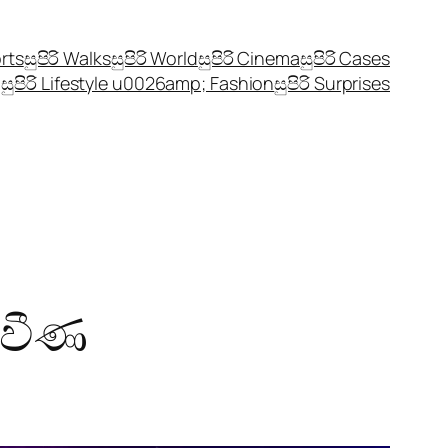
orts
සුපිරි Walks
සුපිරි World
සුපිරි Cinema
සුපිරි Cases
සුපිරි Lifestyle u0026amp; Fashion
සුපිරි Surprises
‍රවීණ