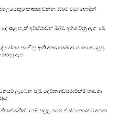
ුද්ගලයෙකුට කෘතඥ වන්න. ඔබට වඩා හොඳින්
ම දේ කළ හැකි අවස්ථාවන් ඔබට අහිමි වනු ඇත. මේ
ේ උද්යෝගය පවතිනු ඇති අතර ඔබේ අධ්‍යයන කටයුතු
ඩ කරනු ඇත.
 ජීවිතයට ලැබෙන සෑම දෙවන අවස්ථාවක්ම භාවිතා
තුය.
 හැකි ඉක්මනින් ඔබේ පවුල වෙනත් ස්ථානයකට ගෙන