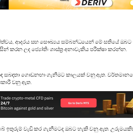
තත්ත්වය, ආදරය සහ සෞඛ්‍යය සම්බන්ධයෙන් මේ සතියේ ඔබට කුම
ිසින් කරන ලද ජ්‍යෝතිඃ ශාස්ත්‍ර අනාවැකිය පරීක්ෂා කරන්න.
ඳ සබඳතා ගොඩනඟා ගැනීමට කාලයක් වනු ඇත. වර්තමානයේ 
කාරී වනු ඇත.
ේ ඉතුරුම් වැඩි කර ගැනීමටද ඔබට හැකි වනු ඇත. උරුමයකින්