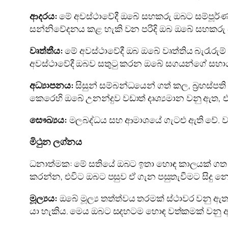
ආදරය:
මේ අවස්ථාවේදී ඔබේ සහකරු ඔබට සම්පූර්
සන්නිවේදනය කළ හැකි වන පරිදි ඔබ ඔබේ සහකරු ස
වෘත්තීය:
මේ අවස්ථාවේදී ඔබ ඔබේ වෘත්තිය බැරෑරුම්
අවස්ථාවේදී ඔබව සතුටු කරන ඔබේ සගයන්ගේ සහා
අධ්‍යාපනය:
සිසුන් සම්බන්ධයෙන් ගත් කල, බ්‍රහස්
කෙරෙහි ඔබේ උනන්දුව වඩාත් දෘශ්‍යමාන වනු ඇත, 
සෞඛ්‍යය:
මලබද්ධය සහ ආමාශයේ ගැටළු ඇති වේ. වැ
මිථුන ලග්නය
ධනාත්මක: මේ සතියේ ඔබට ඉතා හොඳ කාලයක් ගත කිර
කරන්න, එවිට ඔබට පසුව ඒ ගැන පසුතැවීමට සිදු න
මූල්‍යය:
ඔබේ මූල්‍ය තත්ත්වය තරමක් ස්ථාවර වනු 
යා හැකිය. මෙය ඔබට සදහටම හොඳ වත්කමක් වනු 