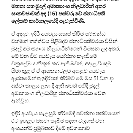
මහතා සහ මුදල් අමාත්‍යාංශ නිලධාරීන් අතර
සාකච්ඡාවක් අද (16) පස්වරුවේ ජනාධිපති
ලේකම් කාර්යාලයේදී පැවැත්විණි.
ඒ අනුව, ඉදිරි අයවැය සකස් කිරීම සම්බන්ධ
වත්මන් තත්ත්වය පිළිබඳව ජනාධිපතිවරයා විසින්
මුදල් අමාත්‍යාංශ නිලධාරීන්ගෙන් විමසන ලද අතර,
මේ වන විට අයවැය යෝජනා කැඳවීමේ
චක්‍රලේඛය නිකුත් කර ඇති බවත්, අදාළ වියදම්
සීමා තුළ ඒ ඒ ආයතනවලට අදාළව අයවැය
ඇස්තමේන්තු ඉදිරිපත් කිරීමට මේ මස 31 වන දා
දක්වා කාලය ලබා දී ඇති බවත් එහිදී මුදල්
අමාත්‍යාංශ නිලධාරීහු ජනාධිපතිවරයා වෙත
දැන්වූහ.
ඉදිරි අයවැය සැලසුම් කිරීමේදී පවත්නා තත්වයෙන්
රට ඉහළට ඔසවා තැබීම සඳහා වැදගත් වන
අංශයන්ට ප්‍රමුඛතාව දීමේ අවශ්‍යතාව