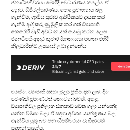
ජනාධිපතිවරයා මෙහිදී අවධාරණය කළේය. ඒ
අනුව, ඩිජිටල්කරණය, පොදු ප්‍රවාහනය බල
ගැන්වීම, ග්‍රාමීය ප්‍රජාව ආර්ථිකයට දායක කර
ගැනීම ආදී කරුණු මූලික කර ගත් ව්‍යාපෘති
කෙරෙහි වැඩි අවධානයක් යොමු කරන ලෙස
ජනාධිපති අනුර කුමාර දිසානායක මහතා එහිදී
නිලධාරීන්ට උපදෙස් ලබා දුන්නේය.
එසේම, ව්‍යාපෘති සඳහා මුල්‍ය ප්‍රතිපාදන ලබා දීම
පමණක් ප්‍රමාණවත් නොවන බවත්, අදාළ
ව්‍යාපෘතිවල ප්‍රතිලාභ ජනතාව වෙත ගලා යන්නේද
යන්න විමසා බලා ඒ සදහා අවශ්‍ය යාන්ත්‍රණය බල
ගැන්විය යුතු බව ජනාධිපතිවරයා වැඩිදුරටත්
සඳහන් කළේය.