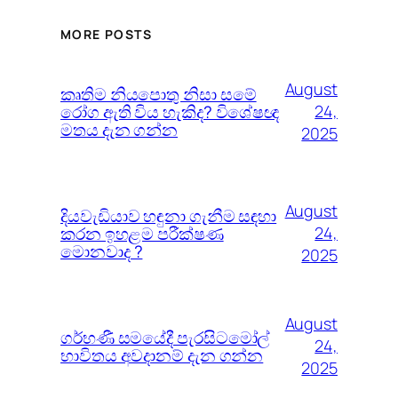
MORE POSTS
August
කෘතිම නියපොතු නිසා සමේ
රෝග ඇති විය හැකිද? විශේෂඥ
24,
මතය දැන ගන්න
2025
August
දියවැඩියාව හඳුනා ගැනීම සඳහා
කරන ඉහළම පරීක්ෂණ
24,
මොනවාද ?
2025
August
ගර්භණී සමයේදී පැරසිටමෝල්
24,
භාවිතය අවදානම් දැන ගන්න
2025