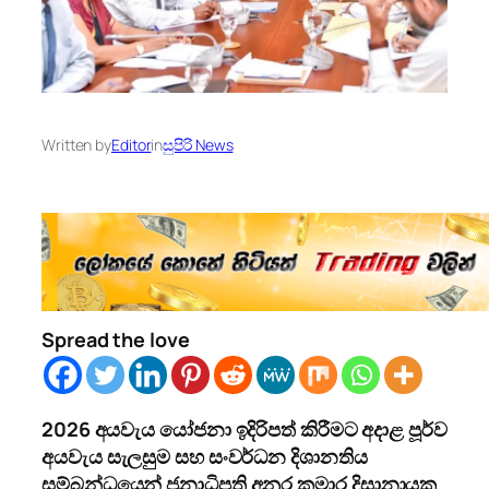
Written by
Editor
in
සුපිරි News
Spread the love
2026 අයවැය යෝජනා ඉදිරිපත් කිරීමට අදාළ පූර්ව
අයවැය සැලසුම සහ සංවර්ධන දිශානතිය
සම්බන්ධයෙන් ජනාධිපති අනුර කුමාර දිසානායක