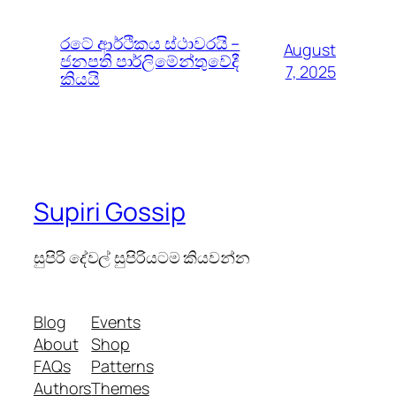
රටේ ආර්ථිකය ස්ථාවරයි –
August
ජනපති පාර්ලිමේන්තුවේදී
7, 2025
කියයි
Supiri Gossip
සුපිරි දේවල් සුපිරියටම කියවන්න
Blog
Events
About
Shop
FAQs
Patterns
Authors
Themes