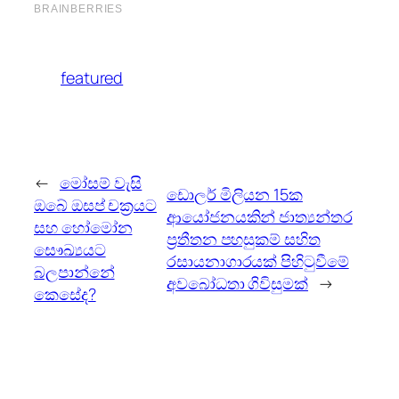
featured
←
මෝසම් වැසි
ඩොලර් මිලියන 15ක
ඔබේ ඔසප් චක්‍රයට
ආයෝජනයකින් ජාත්‍යන්තර
සහ හෝමෝන
ප්‍රතීතන පහසුකම් සහිත
සෞඛ්‍යයට
රසායනාගාරයක් පිහිටුවීමේ
බලපාන්නේ
අවබෝධතා ගිවිසුමක්
→
කෙසේද?