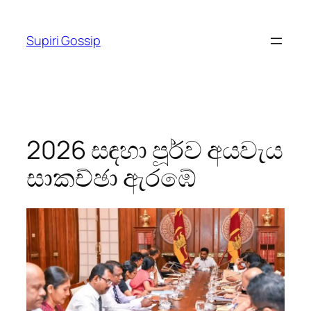
Skip
to
Supiri Gossip
content
2026 සඳහා පූර්ව අයවැය
සාකච්ඡා ඇරඹේ‍