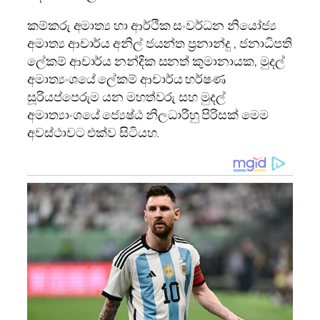
කම්කරු අමාත්‍ය හා ආර්ථික සංවර්ධන නියෝජ්‍ය
අමාත්‍ය ආචාර්ය අනිල් ජයන්ත ප්‍රනාන්දු , ජනාධිපති
ලේකම් ආචාර්ය නන්දික සනත් කුමානායක, මුදල්
අමාත්‍යංශයේ ලේකම් ආචාර්ය හර්ෂණ
සූරියප්පෙරුම යන මහත්වරු සහ මුදල්
අමාත්‍යාංශයේ ජ්‍යෙෂ්ඨ නිලධාරීහු පිරිසක් මෙම
අවස්ථාවට එක්ව සිටියහ.