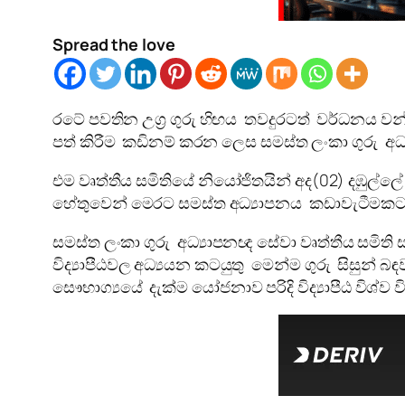
Spread the love
රටේ පවතින උග්‍ර ගුරු හිඟය තවදුරටත් වර්ධනය වන්න
පත් කිරීම කඩිනම් කරන ලෙස සමස්ත ලංකා ගුරු අධ්
එම වෘත්තීය සමිතියේ නියෝජිතයින් අද(02) දඹුල්ලේ 
හේතුවෙන් මෙරට සමස්ත අධ්‍යාපනය කඩාවැටීමකට 
සමස්ත ලංකා ගුරු අධ්‍යාපනඥ සේවා වෘත්තීය සමිති
විද්‍යාපීඨවල අධ්‍යයන කටයුතු මෙන්ම ගුරු සිසුන් 
සෞභාග්‍යයේ දැක්ම යෝජනාව පරිදි විද්‍යාපීඨ විශ