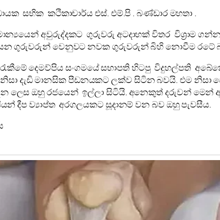
ිධායක සභික කථිකාචාර්ය එස්. එම්.පි . බණ්ඩාර මහතා .
ාමාන්‍යයෙන් අවුරුද්දකට ගුරුවරු අටදාහක් විතර විශ්‍රාම ග
ශ්‍රාම යන ගුරුවරුන් වෙනුවට නවක ගුරුවරුන් බිහි නොවීම රට
යාපීඨ සුරැකීමේ දෙමව්පිය සංගමයේ සභාපති හිටපු විදුහල්පත
ම නිසා දැඩි මානසික පීඩනයකට ලක්ව සිටින බවයි. එම නිසා ප
 දෙන ලෙස ඔහු රජයෙන් ඉල්ලා සිටියි. අනෙකුත් දරුවන්
පියන් දීප ව්‍යාප්ත අරගලයකට සූදානම් වන බව ඔහු පැවසීය.
ස