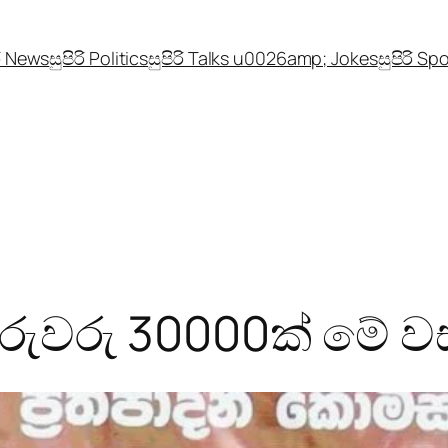
රි News
සුපිරි Politics
සුපිරි Talks u0026amp; Jokes
සුපිරි Sp
ගුරුවරු 30000ක් මේ ව