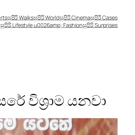
orts
සුපිරි Walks
සුපිරි World
සුපිරි Cinema
සුපිරි Cases
සුපිරි Lifestyle u0026amp; Fashion
සුපිරි Surprises
සරේ විශ්‍රාම යනවා