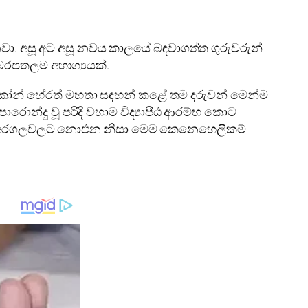
න්නවා. අසූ අට අසූ නවය කාලයේ බඳවාගත්ත ගුරුවරුන්
ේ බරපතලම අභාග්‍යයක්.
ි අබේකෝන් හේරත් මහතා සඳහන් කළේ තම දරුවන් මෙන්ම
ොරොන්දු වූ පරිදි වහාම විද්‍යාපීඨ ආරම්භ කොට
 මෙන් අරගලවලට නොඑන නිසා මෙම කෙනෙහෙලිකම්