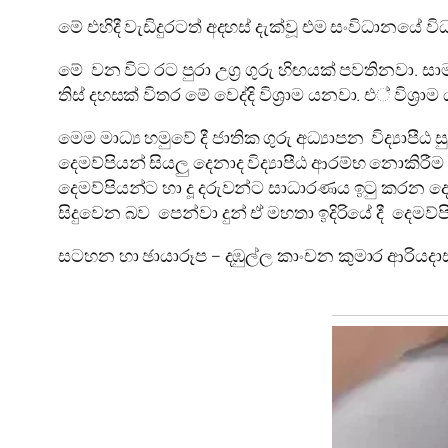
මේ එහිදී වැඩිදුරටත් අදහස් දැක්වූ එම සංවිධානයේ ව
මේ වන විට රට පුරා උග්‍ර ගුරු හිඟයක් පවතිනවා. ස
තිස් දහසක් විතර මේ වෙද්දි විශ්‍රාම යනවා. එ් වි
මෙම මාධ්‍ය හමුවේ දී ජාතික ගුරු අධ්‍යාපන විද්‍
දෙමව්පියන් සියලු දෙනාද විද්‍යාපීඨ ආරම්භ නොකිරී
දෙමව්පියන්ට හා දූ දරුවන්ට සාධාරණය ඉටු කරන
සිදුවෙන බව පෙන්වා දුන් ඒ මහතා ඉදිරියේ දී දෙමව්
සටහන හා ඡායාරූප – දඹුල්ල කාංචන කුමාර ආරියදා