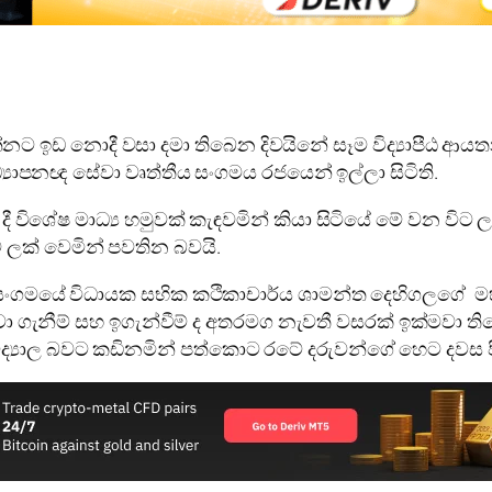
ට ඉඩ නොදී වසා දමා තිබෙන දිවයිනේ සෑම විද්‍යාපීඨ ආයතනය
‍යාපනඥ සේවා වෘත්තීය සංගමය රජයෙන් ඉල්ලා සිටිති.
දී විශේෂ මාධ්‍ය හමුවක් කැඳවමින් කියා සිටියේ මේ වන විට
ලක් වෙමින් පවතින බවයි.
 සංගමයේ විධායක සභික කථිකාචාර්ය ශාමන්ත දෙහිගලගේ මහත
බඳවා ගැනීම් සහ ඉගැන්වීම් ද අතරමග නැවතී වසරක් ඉක්මවා ත
්ව විද්‍යාල බවට කඩිනමින් පත්කොට රටේ දරුවන්ගේ හෙට ද