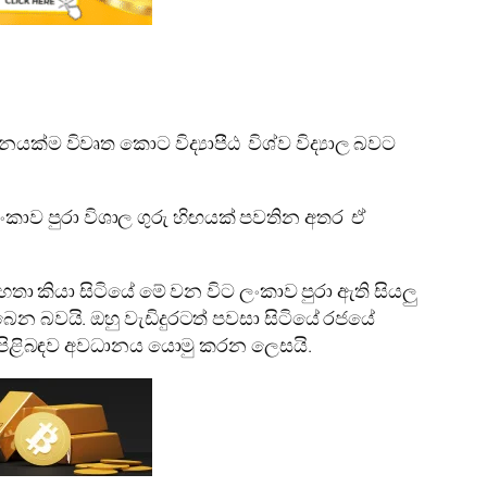
ක්ම විවෘත කොට‍ විද්‍යාපීඨ විශ්ව විද්‍යාල බවට
 ලංකාව පුරා විශාල ගුරු හිඟයක් පවතින අතර ඒ
ා කියා සිටියේ මේ වන විට ලංකාව පුරා ඇති සියලු
ිබෙන බවයි. ඔහු වැඩිදුරටත් පවසා සිටියේ රජයේ
වස පිළිබඳව අවධානය යොමු කරන ලෙසයි.