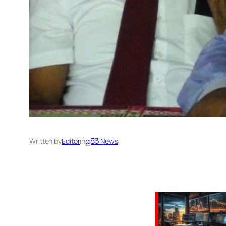
Written by
Editor
in
සුපිරි News