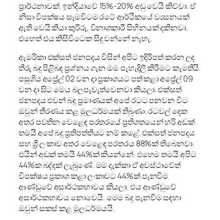
ප්‍රාර්ථනාවක්. ඉන්දියාවේ 15%-20% අඩු වෙයි කිව්වා. ඒ
නිසා විපක්ෂය සෑමවිටම රටේ ආර්ථිකයේ ව්‍යසනයක්
ඇති වෙයි කියා කුරිරු, විනාශකාරී සිහිනයක් දකිනවා.
එහෙත් එය කිසිවිටෙක සිදු වන්නේ නැහැ.
ඇමරිකා එක්සත් ජනපදය විසින් අපිට ඉදිරිපත් කරන ලද
තීරු බදු පිළිබඳ ප්‍රශ්නය ගැන මම පැහැදිලි කිරීමට කැමතියි.
පසුගිය අප්‍රේල් 02 වන දා ප්‍රකාශයට පත් කළා අප්‍රේල් 09
වන දා සිට මෙය බලපැවැත්වෙනවා කියලා. එක්සත්
ජනපදය එවන් බදු ප්‍රමාණයක් අපේ රටට පනවන විට
ඔවුන් තීරණය කළ මූලධර්මයක් තිබුණා. රටවල් දෙක
අතර පවතින වෙළෙඳ පරතරයේ ප්‍රතිශතයෙන් හරි අඩක්
තමයි අපේ බදු ප්‍රතිපත්තියට නම් කළේ. එක්සත් ජනපදය
සහ ශ්‍රී ලංකාව අතර වෙළෙඳ පරතරය 88%ක් තිබෙනවා.
එයින් අඩක් තමයි 44%ක් කියන්නේ. එහෙම තමයි අපිට
44%ක බද්දක් ලැබුණේ. මම දැක්කා ඒ අවස්ථාවේත්
විපක්ෂය ප්‍රකාශ කළා ලංකාවට 44%ක් පැනවීම
ආණ්ඩුවේ අසාර්ථකභාවය කියලා. එය ආණ්ඩුවේ
අසාර්ථකභාවය නොවෙයි. මෙම බදු පැනවීම සඳහා
ඔවුන් සකස් කළ මූලධර්මයයි.