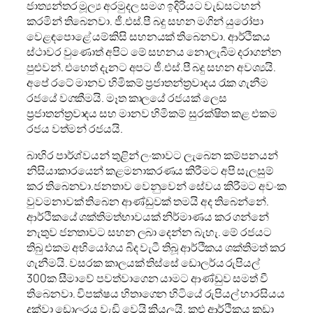
ජාත්‍යන්තර මූල්‍ය අරමුදල සමග ඉදිරියට වැඩසටහන්
කරමින් තිබෙනවා. ජී.එස්.පී බදු සහන මගින් යුරෝපා
වෙළඳපොළේ යම්කිසි සහනයක් තිබෙනවා. ආර්ථිකය
ස්ථාවර වුණොත් අපිට මේ සහනය නොලැබීම දරාගන්න
පුළුවන්. එහෙත් දැනට අපට ජී.එස්.පී බදු සහන අවශ්‍යයි.
අපේ රටේ මානව හිමිකම් ප්‍රජාතන්ත්‍රවාදය රැක ගැනීම
රජයේ වගකීමයි. මෑත කාලයේ රජයක් ලෙස
‍ප්‍රජාතන්ත්‍රවාදය සහ මානව හිමිකම් සුරක්ෂිත කළ එකම
රජය වත්මන් රජයයි.
බාහිර පාර්ශ්වයන් තුළින් ලංකාවට ලැබෙන කම්පනයන්
නිසියාකාරයෙන් කළමනාකරණය කිරීමට අපි සැලසුම්
කර තිබෙනවා.ජනතාව වෙනුවෙන් සේවය කිරීමට අවංක
වුවමනාවක් තිබෙන ආණ්ඩුවක් තමයි අද තිබෙන්නේ.
ආර්ථිකයේ ශක්තිමත්භාවයක් නිර්මාණය කර ගන්නේ
නැතුව ජනතාවට සහන ලබා දෙන්න බැහැ. මේ රජයට
තිබු එකම අභියෝගය බිද වැටී තිබූ ආර්ථිකය ශක්තිමත් කර
ගැනීමයි. වසරක කාලයක් තිස්සේ ඩොලර්ය රුපියල්
300ක සීමාවේ පවත්වාගෙන යාමට ආණ්ඩුව සමත් වී
තිබෙනවා. විපක්ෂය හිතාගෙන හිටියේ රුපියල් හාරසියය
දක්වා ඩොලරය වැඩි වෙයි කියලයි. කළු ආර්ථිකය කඩා