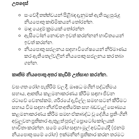
උපදෙස්
සංවේදී තත්ත්වයන් පිළිබඳ දැනුමක් ඇති පළපුරුදු
නියපොතු කාර්මිකයන් තෝරන්න.
මෘදු යෙදුම් ක්‍රමයක් තෝරන්න
ඇසිටෝන් නොවන ඉවත් කරන්නන් භාවිතයෙන්
ඉවත් කරන්න.
නියපොතු සජලනය සඳහා විශේෂයෙන් නිර්මාණය
කර ඇති තෙල්වලින් නියපොතු සජලනය කර තබා
ගන්න.
කෘතිම නියපොතු අතර කැඩීම් උත්සාහ කරන්න.
වසංගත රෝග පැතිරීම් වල දී, ඖෂධ මගින් පද්ධතිමය
සහාය, ආතතිය කළමනාකරණය කිරීම සඳහා ජීවන
රටාවේ වෙනස්කම්, ශරීරයේ දැවිල්ල සමඟ සටන් කිරීමට
සහාය වීම සඳහා නිශ්චිත අතිරේක සහ බඩවැල් සෞඛ්‍යය
කළමනාකරණය කිරීම සමඟ ඒකාබද්ධ වූ දේශීය ප්‍රති-ගිනි
අවුලුවන ප්‍රතිකාර ඇතුළත් පුළුල් ප්‍රොටෝකෝලයක්
භාවිතා කරන්න. සමේ රෝග සඳහා මුල් අවධියේදී (එනම්
නියපොතු සමේ රෝග) ඉක්මනින් ප්‍රතිකාර කරන තරමට