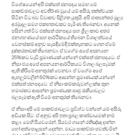
විශේෂයෙන් අපි එක්සත් ජනපදය සමඟ මේ
සාකච්ඡාවලට අවතීර්ණ වූයේ යම් අසීරු තත්ත්වයක
සිටින විට බව විවෘතව පිළිගත යුතුයි. අපි ජාත්‍යන්තර මූල්‍ය
අරමුදල සමග එකඟතාවකට පැමිණ තිබෙනවා. අනෙක්
පසින් ගත් විට එක්සත් ජනපදය සහ ශ්‍රී ලංකාව අතර
ජනගහණයේ සහ ආර්ථිකයේ තිබෙන විශාලත්වයේ
වෙනස්කම් අනුව සැසඳීමේදී එක්තැනකට ගෙන ඒමේ
දුෂ්කරතාවක් තිබෙනවා. ඒ වගේම අපේ අපනයන
25%කට වැඩි ප්‍රමාණයක් යන්නේ එක්සත් ජනපදයට, ඒ
නිසා එය අපේ අපනයන ආර්ථිකයට විශාල බලපැමක්
ඇති කිරීමේ අනතුරක් වෙනවා. ඒ වගේම අපේ
ඇඟලුම්වලින් 60%කට ආසන්න ප්‍රමාණයක් යන්නේ
එක්සත් ජනපදයට. ඒ නිසා කම්කරුවන් ලක්ෂ තුන
හමාරකට ආසන්න ප්‍රමාණයක සෘජු රැකියාවලට
බලපෑමක් ඇති වීමේ අනතුරක් තිබෙනවා.
ඒ නිසා අපි මේ සාකච්ඡාවලට ප්‍රවිශ්ට වන්නේ යම් අසීරු
අඩියක සිට. ඒ අනුව අපි ඉතා ප්‍රබල කණ්ඩායමක් නම්
කළා. මෙහි පියවරෙන්, පියවර ගානේ රතිඤ්ඤා දාන්න
හෝ අත්පොළසන් දෙන්න, මාධ්‍ය සාකච්ඡා පවත්වමින්