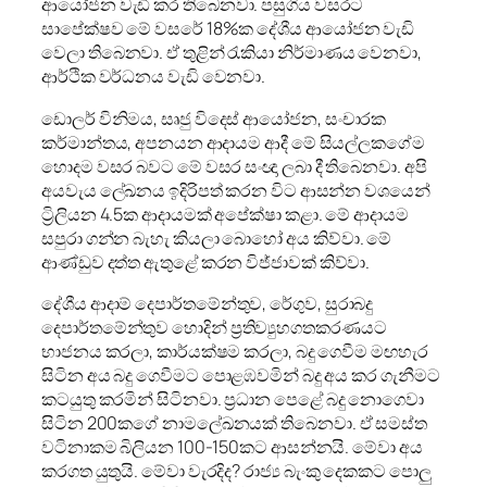
ආයෝජන වැඩි කර තිබෙනවා. පසුගිය වසරට
සාපේක්ෂව මේ වසරේ 18%ක දේශීය ආයෝජන වැඩි
වෙලා තිබෙනවා. ඒ තුළින් රැකියා නිර්මාණය වෙනවා,
ආර්ථික වර්ධනය වැඩි වෙනවා.
ඩොලර් විනිමය, සෘජු විදෙස් ආයෝජන, සංචාරක
කර්මාන්තය, අපනයන ආදායම ආදී මේ සියල්ලකගේම
හොදම වසර බවට මේ වසර සංඥා ලබා දී තිබෙනවා. අපි
අයවැය ලේඛනය ඉදිරිපත් කරන විට ආසන්න වශයෙන්
ට්‍රිලියන 4.5ක ආදායමක් අපේක්ෂා කළා. මේ ආදායම
සපුරා ගන්න බැහැ කියලා බොහෝ අය කිව්වා. මේ
ආණ්ඩුව දත්ත ඇතුළේ කරන විජ්ජාවක් කිව්වා.
දේශීය ආදාම් දෙපාර්තමේන්තුව, රේගුව, සුරාබදු
දෙපාර්තමේන්තුව හොදින් ප්‍රතිව්‍යුහගතකරණයට
භාජනය කරලා, කාර්යක්ෂම කරලා, බදු ගෙවීම මඟහැර
සිටින අය බදු ගෙවීමට පොළඹවමින් බදු අය කර ගැනීමට
කටයුතු කරමින් සිටිනවා. ප්‍රධාන පෙළේ බදු නොගෙවා
සිටින 200කගේ නාමලේඛනයක් තිබෙනවා. ඒ සමස්ත
වටිනාකම බිලියන 100-150කට ආසන්නයි. මේවා අය
කරගත යුතුයි. මේවා වැරදිද? රාජ්‍ය බැංකු දෙකකට පොලු