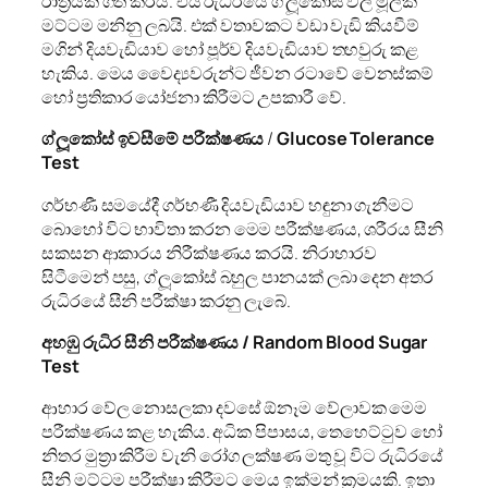
රාත්‍රියක් ගත කරයි. එය රුධිරයේ ග්ලූකෝස් වල මූලික
මට්ටම මනිනු ලබයි. එක් වතාවකට වඩා වැඩි කියවීම්
මගින් දියවැඩියාව හෝ පූර්ව දියවැඩියාව තහවුරු කළ
හැකිය. මෙය වෛද්‍යවරුන්ට ජීවන රටාවේ වෙනස්කම්
හෝ ප්‍රතිකාර යෝජනා කිරීමට උපකාරී වේ.
ග්ලූකෝස් ඉවසීමේ පරීක්ෂණය
/
Glucose Tolerance
Test
ගර්භණී සමයේදී ගර්භණී දියවැඩියාව හඳුනා ගැනීමට
බොහෝ විට භාවිතා කරන මෙම පරීක්ෂණය, ශරීරය සීනි
සකසන ආකාරය නිරීක්ෂණය කරයි. නිරාහාරව
සිටීමෙන් පසු, ග්ලූකෝස් බහුල පානයක් ලබා දෙන අතර
රුධිරයේ සීනි පරීක්ෂා කරනු ලැබේ.
අහඹු රුධිර සීනි පරීක්ෂණය /
Random Blood Sugar
Test
ආහාර වේල නොසලකා දවසේ ඕනෑම වේලාවක මෙම
පරීක්ෂණය කළ හැකිය. අධික පිපාසය, තෙහෙට්ටුව හෝ
නිතර මුත්‍රා කිරීම වැනි රෝග ලක්ෂණ මතු වූ විට රුධිරයේ
සීනි මට්ටම පරීක්ෂා කිරීමට මෙය ඉක්මන් ක්‍රමයකි. ඉතා