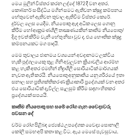
මෙය මුලින් විස්තර කරන ලද්දේ 1872 දී වන අතර,
කොබ්නර් සංසිද්ධිය මගින් සමට ඇතිවන ක්ෂුද්‍ර කම්පනය
හේතුවෙන් ඇතිවන තුවාල ඇතිවීම විස්තර කෙරේ.
දුර්වල ලෙස යෙදීම, නියපොතු ඇඳ අධික ලෙස ගොනු
කිරීම හෝ ආක්‍රමණශීලී තාක්‍ෂණයකින් කෘතිම නියපොතු/
දිගු ඉවත් කිරීම වැනි හේතු නිසා වුව ද, එය භෞතික ක්ෂුද්‍ර
කම්පනයකට මග පාදයි.
මෙම තුවාලය ජානමය වශයෙන් අවදානමට ලක්විය
හැකි පුද්ගලයෙකු තුළ ගිනි අවුලුවන ක්‍රියාවලිය ආරම්භ
කළ හැකි අතර එමඟින් නිද්‍රාශීලී සොරියාටික් මාර්ගයක්
නැවත ඇති කරයි. නියපොතු අනුකෘතිය යනු ශරීරයේ ඉතා
සනාල සහ ප්‍රතිශක්තිකරණ ක්‍රියාකාරී ප්‍රදේශයක් වන අතර
එය සොරියාටික් දැවිල්ල සැලසුම් කිරීම සඳහා හිතකර
ප්‍රදේශයක් සපයයි.
කෘතිම නියපොතු සහ සමේ රෝග ගැන වෛද්‍යවරු
පවසන දේ
චර්ම රෝග පිළිබඳ ජ්‍යෙෂ්ඨ උපදේශක වෛද්‍ය සොනාලි
කෝලි සමඟ අපි කතා කළ විට, ඇය මෙසේ පැවසුවාය,