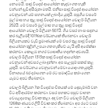
නෙමෙයි. සෘජු විදෙස් ආයෝජන කැඳවා ගත හැකි
වන්නේ දැඩි අසීරුතා මතයි. එනිසා සෘජු විදෙස් ආයෝජන
වෙනුවෙන් යම් සහනයක් ලබා දිය යුතුයි. පසුගිය වසරේ
මුල් මාස හය තුළ සෘජු විදෙස් ආයෝජන ඩොලර් මිලියන
252යි. මේ වසරේ මුල් මාස හය තුළ සෘජු විදෙස්
ආයෝජන ඩොලර් මිලියන 507යි. ගිය වසර හා සංසදනය
කර බැලීමේදී 101%ක වර්ධනයක් තිබෙනවා. ඩොලර්
බිලියනයකට වැඩි ප්‍රමාණයක් මේ වසර තුළ සෘජු විදෙස්
ආයෝජන තුළින් උපයා ගත හැකිවේ යැ’යි අපි අපේක්ෂා
කරනවා. කොළඹ නගර ව්‍යාපෘතිය හදන්න අවශ්‍යයි.
ඩොලර් මිලියන 1313ක සෘජු විදෙස් ආයෝජන
වෙනුවෙන් අවසර ලබා දුන්නා. අප සැලසුම් සකස් කළ
යුතුයි. සංවර්ධනය වෙනුවෙන් මේවා යොදා ගත යුතුයි.
විනාශයේ බර දරාගෙන මේ රට සමෘද්ධිය කරා ගෙන
යෑමට අපට තිබෙනවා.
ඩොලර් බිලියන 7ක විදෙස් සංචිතයක් මේ දෙසැම්බර් වන
විට අපි ආරම්භ කරනවා. වසර පහකට පසුව වාහන
වෙළෙදපොළ විවෘත කළා. අද වන විට ඩොලර් මිලියන
1268ක ණයවර ලිපි විවෘත කර තිබෙනවා. අප රටේ වසර