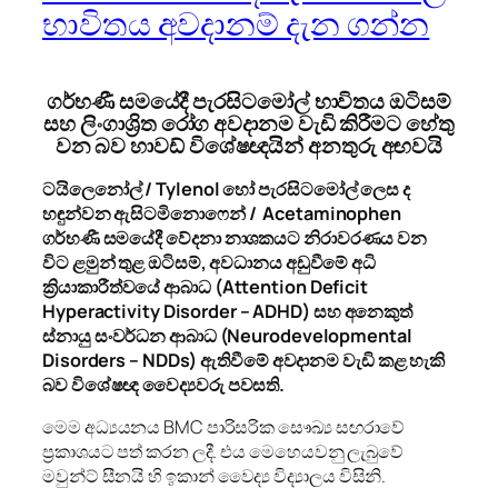
භාවිතය අවදානම් දැන ගන්න
ගර්භණී සමයේදී පැරසිටමෝල් භාවිතය ඔටිසම්
සහ ලිංගාශ්‍රිත රෝග අවදානම වැඩි කිරීමට හේතු
වන බව හාවඩ් විශේෂඥයින් අනතුරු අඟවයි
ටයිලෙනෝල් / Tylenol හෝ පැරසිටමෝල් ලෙස ද
හඳුන්වන ඇසිටමිනොෆෙන් / Acetaminophen
ගර්භණී සමයේදී වේදනා නාශකයට නිරාවරණය වන
විට ළමුන් තුළ ඔටිසම්, අවධානය අඩුවීමේ අධි
ක්‍රියාකාරීත්වයේ ආබාධ (Attention Deficit
Hyperactivity Disorder – ADHD) සහ අනෙකුත්
ස්නායු සංවර්ධන ආබාධ (Neurodevelopmental
Disorders – NDDs) ඇතිවීමේ අවදානම වැඩි කළ හැකි
බව විශේෂඥ වෛද්‍යවරු පවසති.
මෙම අධ්‍යයනය BMC පාරිසරික සෞඛ්‍ය සඟරාවේ
ප්‍රකාශයට පත් කරන ලදී. එය මෙහෙයවනු ලැබුවේ
මවුන්ට් සීනයි හි ඉකාන් වෛද්‍ය විද්‍යාලය විසිනි.