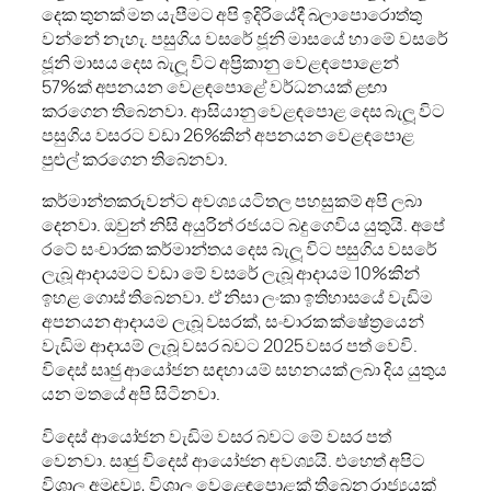
දෙක තුනක් මත යැපීමට අපි ඉදිරියේදී බලාපොරොත්තු
වන්නේ නැහැ. පසුගිය වසරේ ජූනි මාසයේ හා මේ වසරේ
ජූනි මාසය දෙස බැලූ විට අප්‍රිකානු වෙළඳපොළෙන්
57%ක් අපනයන වෙළඳපොළේ වර්ධනයක් ළඟා
කරගෙන තිබෙනවා. ආසියානු වෙළඳපොළ දෙස බැලූ විට
පසුගිය වසරට වඩා 26%කින් අපනයන වෙළඳපොළ
පුළුල් කරගෙන තිබෙනවා.
කර්මාන්තකරුවන්ට අවශ්‍ය යටිතල පහසුකම් අපි ලබා
දෙනවා. ඔවුන් නිසි අයුරින් රජයට බදු ගෙවිය යුතුයි. අපේ
රටේ සංචාරක කර්මාන්තය දෙස බැලූ විට පසුගිය වසරේ
ලැබූ ආදායමට වඩා මේ වසරේ ලැබූ ආදායම 10%කින්
ඉහළ ගොස් තිබෙනවා. ඒ නිසා ලංකා ඉතිහාසයේ වැඩිම
අපනයන ආදායම ලැබූ වසරක්, සංචාරක ක්ෂේත්‍රයෙන්
වැඩිම ආදායම් ලැබූ වසර බවට 2025 වසර පත් වෙවි.
විදෙස් සෘජු ආයෝජන සඳහා යම් සහනයක් ලබා දිය යුතුය
යන මතයේ අපි සිටිනවා.
විදෙස් ආයෝජන වැඩිම වසර බවට මේ වසර පත්
වෙනවා. සෘජු විදෙස් ආයෝජන අවශ්‍යයි. එහෙත් අපිට
විශාල අමුද්‍රව්‍ය, විශාල වෙළෙඳපොළක් තිබෙන රාජ්‍යයක්