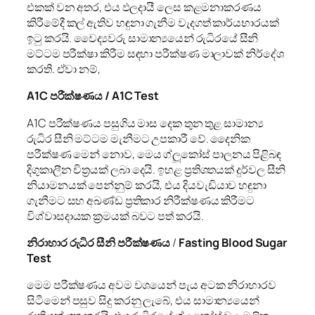
එකක් වන අතර, එය ඵලදායී ලෙස කළමනාකරණය
කිරීමේදී කල් ඇතිව හඳුනා ගැනීම වැදගත් කාර්යභාරයක්
ඉටු කරයි. වෛද්‍යවරු සාමාන්‍යයෙන් රුධිරයේ සීනි
මට්ටම පරීක්ෂා කිරීම සඳහා පරීක්ෂණ මාලාවක් නිර්දේශ
කරති. ඒවා නම්,
A1C
පරීක්ෂණය
/
A
1
C Test
A1C පරීක්ෂණය පසුගිය මාස දෙක තුන තුළ සාමාන්‍ය
රුධිර සීනි මට්ටම මැනීමට උපකාරී වේ. දෛනික
පරීක්ෂණ මෙන් නොව, මෙය ග්ලූකෝස් පාලනය පිළිබඳ
දිගුකාලීන චිත්‍රයක් ලබා දෙයි. ඉහළ ප්‍රතිශතයක් දුර්වල සීනි
නියාමනයක් පෙන්නුම් කරයි, එය දියවැඩියාව හඳුනා
ගැනීමට සහ අඛණ්ඩ ප්‍රතිකාර නිරීක්ෂණය කිරීමට
විශ්වාසදායක ක්‍රමයක් බවට පත් කරයි.
නිරාහාර රුධිර සීනි පරීක්ෂණය
/
Fasting Blood Sugar
Test
මෙම පරීක්ෂණය අවම වශයෙන් පැය අටක නිරාහාරව
සිටීමෙන් පසුව සිදු කරනු ලැබේ, එය සාමාන්‍යයෙන්