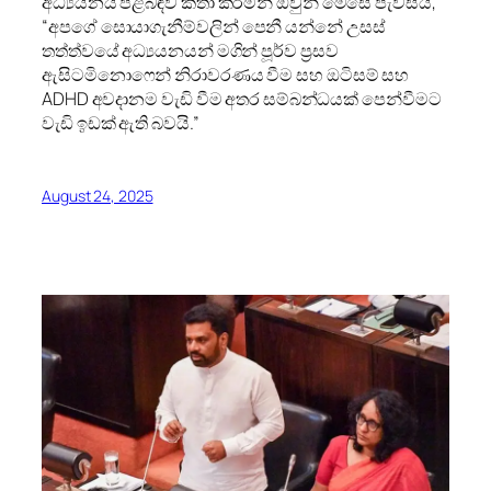
අධ්‍යයනය පිළිබඳව කතා කරමින් ඔවුන් මෙසේ පැවසීය,
“අපගේ සොයාගැනීම්වලින් පෙනී යන්නේ උසස්
තත්ත්වයේ අධ්‍යයනයන් මගින් පූර්ව ප්‍රසව
ඇසිටමිනොෆෙන් නිරාවරණය වීම සහ ඔටිසම් සහ
ADHD අවදානම වැඩි වීම අතර සම්බන්ධයක් පෙන්වීමට
වැඩි ඉඩක් ඇති බවයි.”
August 24, 2025