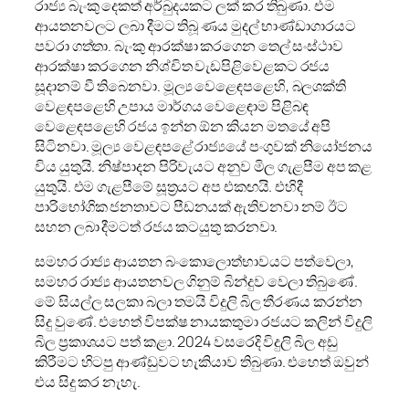
රාජ්‍ය බැංකු දෙකත් අර්බුදයකට ලක් කර තිබුණා. එම
ආයතනවලට ලබා දීමට තිබූ ණය මුදල් භාණ්ඩාගාරයට
පවරා ගත්තා. බැංකු ආරක්ෂා කරගෙන තෙල් සංස්ථාව
ආරක්ෂා කරගෙන නිශ්චිත වැඩපිළිවෙළකට රජය
සූදානම් වී තිබෙනවා. මූල්‍ය වෙළෙඳපළෙහි, බලශක්ති
වෙළඳපළෙහි උපාය මාර්ගය වෙළෙඳාම පිළිබඳ
වෙළෙඳපළෙහි රජය ඉන්න ඕන කියන මතයේ අපි
සිටිනවා. මූල්‍ය වෙළඳපළේ රාජ්‍යයේ පංගුවක් නියෝජනය
විය යුතුයි. නිෂ්පාදන පිරිවැයට අනුව මිල ගැළපීම අප කළ
යුතුයි. එම ගැළපීමේ සූත්‍රයට අප එකඟයි. එහිදී
පාරිභෝගික ජනතාවට පීඩනයක් ඇතිවනවා නම් ඊට
සහන ලබා දීමටත් රජය කටයුතු කරනවා.
සමහර රාජ්‍ය ආයතන බංකොලොත්භාවයට පත්වෙලා,
සමහර රාජ්‍ය ආයතනවල ගිනුම් බින්දුව වෙලා තිබුණේ.
මේ සියල්ල සලකා බලා තමයි විදුලි බිල තීරණය කරන්න
සිදු වුණේ. එහෙත් විපක්ෂ නායකතුමා රජයට කලින් විදුලි
බිල ප්‍රකාශයට පත් කළා. 2024 වසරෙදි විදුලි බිල අඩු
කිරීමට හිටපු ආණ්ඩුවට හැකියාව තිබුණා. එහෙත් ඔවුන්
එය සිදු කර නැහැ.