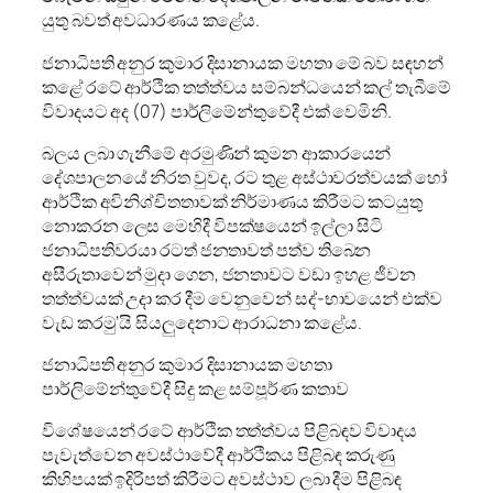
යුතු බවත් අවධාරණය කළේය.
ජනාධිපති අනුර කුමාර දිසානායක මහතා මේ බව සඳහන්
කළේ රටේ ආර්ථික තත්ත්වය සම්බන්ධයෙන් කල් තැබීමේ
විවාදයට අද (07) පාර්ලිමේන්තුවේදී එක් වෙමිනි.
බලය ලබා ගැනීමේ අරමුණින් කුමන ආකාරයෙන්
දේශපාලනයේ නිරත වුවද, රට තුළ අස්ථාවරත්වයක් හෝ
ආර්ථික අවිනිශ්චිතතාවක් නිර්මාණය කිරීමට කටයුතු
නොකරන ලෙස මෙහිදී විපක්ෂයෙන් ඉල්ලා සිටි
ජනාධිපතිවරයා රටත් ජනතාවත් පත්ව තිබෙන
අසීරුතාවෙන් මුදා ගෙන, ජනතාවට වඩා ඉහළ ජීවන
තත්ත්වයක් උදා කර දීම වෙනුවෙන් සද්-භාවයෙන් එක්ව
වැඩ කරමු’යි සියලුදෙනාට ආරාධනා කළේය.
ජනාධිපති අනුර කුමාර දිසානායක මහතා
පාර්ලිමේන්තුවේදී සිදු කළ සම්පූර්ණ කතාව
විශේෂයෙන් රටේ ආර්ථික තත්ත්වය පිළිබඳව විවාදය
පැවැත්වෙන අවස්ථාවේදී ආර්ථිකය පිළිබඳ කරුණු
කිහිපයක් ඉදිරිපත් කිරීමට අවස්ථාව ලබා දීම පිළිබඳ