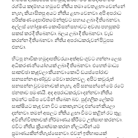
රශ්මීය කදම්භය හමුවේ නීතිය තමා වෙත ළඟා වෙන්නේ
නැහැ කියා සිතපු අයට නීතිය ළඟා වෙනවා. අපි අපරාධ
පරීක්ෂණ දෙපාර්තමේන්තුවට සහාය ලබා දී තිබෙනවා,
අල්ලස් හෝ දූෂණ කොමිසන් සභාවට අවශ්‍ය පහසුකම්
සකස් කර දී තිබෙනවා. බලය ලබා දී තිබෙනවා. වැඩ
කරන්න දී තිබෙනවා. නීතිය අපරාධකරුවන් පිටුපස
එනවා.
හිටපු නාවික හමුදාපතිවරයා අත්අඩංගුවට ගන්නා ලෙස
අධිකරණ නියෝගයක් ලබා දී තිබෙනවා. එහෙත් මාධ්‍ය
සාකච්ඡා කැඳවලා කියනවා කොටි ඩයස්පෝරාව
සනසන්න ආණ්ඩුව මේවා කරනවලු. අපිට කවුරුත්
සනසන්න වුවමනාවක් නැහැ. අපි සනසන්නේ මේ රටේ
ජනතාව පමණයි. අද අපරාධකරුවා දන්නවා නීතිය
තමන්ට සමීප වෙමින් තිබෙන බව. පුද්ගලික ලේකම්
සාක්ෂියට කැඳ වන විට කොතැනටද එන්නේ කියලා
දන්නවා. තමන් අසලට නීතිය ළඟා වීමට කළින් රට තුළ
අවිනිශ්චිතතාවක් නිර්මාණය කිරීමට උත්සාහ කරනවා.
එවිට නීතිය ක්‍රියාත්මක කරන නිලධාරින් යම්
ප්‍රමාණයකින් තිගැස්සෙනවා. එවන් ඉතිහාසයක්