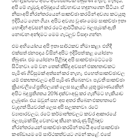
රඟ දැක්වීමට අපිට අවශ්‍යතාවක් තිබුණේ නැහැ. හැබැයි,
අපි මේ ගැඹුරු අර්බුදයේ ස්වභාවය හඳුනාගෙන සිටියා. ඒ
නිසා අපි නිරන්තරයෙන් සාකච්ඡා කරමින් අවශ්‍ය කටයුතු
ඉදිරියට ගෙන ගියා. අපිට අවශ්‍ය වුණා මෙම සාකච්ඡා ඉතා
හොඳින් අවසන් කර රටේ ආර්ථිකයට බලපෑමක් ඇති
නොවන අන්දමට මෙම ගැටලුව විසඳා ගන්න.
එම අභියෝගය අපි ඉතා සාර්ථකව නිමා කළා. එහිදී
එක්සත් ජනපදය විසින් අපිට ඉදිරිපත් කළ යෝජනා
තිබුණා. එම යෝජනා පිළිබඳ අපි සාකච්ඡා මට්ටමේ
සිටිනවා. මේ වන තෙක් කිසිදු අවසන් එකඟතාවකට
පැමිණ ගිවිසුමක් අත්සන් කර නැහැ. එහෙත් සාකච්ඡාවල
යම් එකඟතාවලට අපි පැමිණ තිබෙනවා. පැවති සාකච්ඡා
ක්‍රියාවලියේ ප්‍රතිඵලයක් ලෙස සැලකිය යුතු ප්‍රමාණයකින්
අපිට බදු ප්‍රතිශතය 20% දක්වා අඩු කර ගැනීමට හැකියාව
ලැබුණා. එය ඔවුන් සහ අප අතර තිබෙන එකඟතාවේ
වැදගත් පියවරක් ලෙස අපි සලකනවා. රටේ
ව්‍යාපාරවලට, රටේ කර්මාන්තවලට කවර ආකාරයේ
බලපෑමක් සිදු වෙනවාද කියන කරුණු පිළිබඳව
නිරන්තරයෙන් සාකච්ඡා කරමින් තමයි අපේ සාකච්ඡා
කණ්ඩායම මේ සාර්ථකත්වයට ගමන් කළේ. එසේ