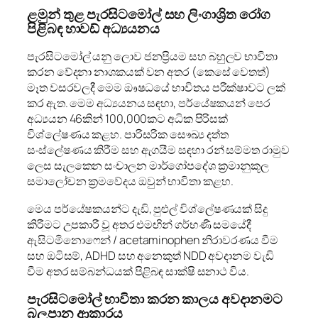
ළමුන් තුළ පැරසිටමෝල් සහ ලිංගාශ්‍රිත රෝග
පිළිබඳ හාවඩ් අධ්‍යයනය
පැරසිටමෝල් යනු ලොව ජනප්‍රියම සහ බහුලව භාවිතා
කරන වේදනා නාශකයක් වන අතර (කෙසේ වෙතත්)
මෑත වසරවලදී මෙම ඖෂධයේ භාවිතය පරීක්ෂාවට ලක්
කර ඇත. මෙම අධ්‍යයනය සඳහා, පර්යේෂකයන් පෙර
අධ්‍යයන 46කින් 100,000කට අධික පිරිසක්
විශ්ලේෂණය කළහ. පාරිසරික සෞඛ්‍ය දත්ත
සංස්ලේෂණය කිරීම සහ ඇගයීම සඳහා රන් සම්මත රාමුව
ලෙස සැලකෙන සංචාලන මාර්ගෝපදේශ ක්‍රමානුකූල
සමාලෝචන ක්‍රමවේදය ඔවුන් භාවිතා කළහ.
මෙය පර්යේෂකයන්ට දැඩි, පුළුල් විශ්ලේෂණයක් සිදු
කිරීමට උපකාරී වූ අතර එමඟින් ගර්භණී සමයේදී
ඇසිටමිනොෆෙන් / acetaminophen නිරාවරණය වීම
සහ ඔටිසම්, ADHD සහ අනෙකුත් NDD අවදානම වැඩි
වීම අතර සම්බන්ධයක් පිළිබඳ සාක්ෂි සනාථ විය.
පැරසිටමෝල් භාවිතා කරන කාලය අවදානමට
බලපාන ආකාරය