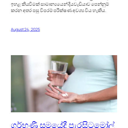
ඉහළ කියවීමක් සාමාන්‍යයෙන් දියවැඩියාව පෙන්නුම්
කරන අතර පසු විපරම් පරීක්ෂණ අවශ්‍ය විය හැකිය.
August 24, 2025
ගර්භණී සමයේදී පැරසිටමෝල්