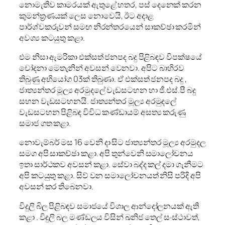
නොමැතිව කාමරයක් ඇතුළේ හතර, පස් දෙනෙක් කරන
කුමන්ත්‍රණයක් ලෙස නොවෙයි, ඊට අදාළ
පාර්ශ්වකරුවන් සමඟ නිරන්තරයෙන් සාකච්ඡා කරමින්
අවශ්‍ය කටයුතු කළා.
එම නිසා ඇමරිකා එක්සත් ජනපද බදු පිළිබඳව විපක්ෂයේ
චෝදනා මෙතැනින් අවසන් වෙනවා. අපිට බාහිරව
තිබුණු අභියෝග 03ක් තිබුණා. ඒ එක්සත් ජනපද බදු ,
ජාත්‍යන්තර මූල්‍ය අරමුදලේ වැඩසටහන හා ජී.එස්.පී බදු
සහන වැඩසටහනයි. ජාත්‍යන්තර මූල්‍ය අරමුදලේ
වැඩසටහන පිළිබඳ විවිධ කණ්ඩායම් අසත්‍ය කරුණු
සමාජ ගත කළා.
නොවැම්බර් මස 16 වෙනි දා සිට ජාත්‍යන්තර මූල්‍ය අරමුදල
සමග අපි සාකච්ඡා කළා. අපි තුන්වෙනි සමාලෝචනය
ඉතා සාර්ථකව අවසන් කළා. සේවා බද්ද කල් දමා ගැනීමට
අපි කටයුතු කළා. සිව් වන සමාලෝචනයත් නිසි පරිදි අපි
අවසන් කර තිබෙනවා.
විදුලි බිල පිළිබඳව සමාජයේ විශාල ආන්දෝලනයක් ඇති
කළා . විදුලි බල මණ්ඩලය විසින් ඛනිජ තෙල් සංස්ථාවත්,