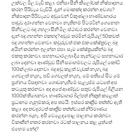
උක්වල මිල වැඩි කළා. එනිසා සීනි කිලෝවක් නිෂ්පාදනය
කරන පිරිවැය වැඩියි. දැන් මොකක්ද කරන්න අවශ්‍ය?
නිෂ්පාදන පිරිවැයට අඩුවෙන් විකුණලා භාණ්ඩාගාරය
පාඩුව දරා ගන්න වෙනවා. නැතිනම් පිටරටින් ගෙනෙන
සීනිවලට බදු ගහලා සීනි මිල ස්ථාවර කරන්න වෙනවා.
දැන් බදු ගහන්න එකඟද? අඩුම තරමින් රුපියල් 50කවත්
බදු ගහන්න වෙනවා. කවුරුවත් එක එක කේෂ්ත්‍රවල බදු
අයින් කරන්න ඉලන්න එපා. සෑම කේෂ්ත්‍රයකින්ම බදු
එකතු කරනවා, සහනාධාර ලබා දිය තැන්වලට සහනාධාර
ලබා දෙනවා. ආණ්ඩුව සීනි සමාගම්වලට රුපියල් කෝටි
100ක් ලබා දෙනවා. බදු අඩු කළත් වැඩක් නැහැ බදු
ගෙවලත් නැහැ, පඩි ගෙවලත් නැහැ. මේ සතියේ සිට මේ
ප්‍රශ්නය විසඳනවා. ගොඩනැඟීමේ සැලැස්ම යටතේ අප
කටයුතු කරනවා. අද අපේ ආණ්ඩුව සතුව රුපියල් බිලියන
1000ක් තිබෙනවා. භාණ්ඩාගාර බිල්පත් නිකුත් කළොත්
ප්‍රධානම ගැනුම්කරු අප තමයි. ඉස්සර කෘත්‍රීම තත්ත්ව ඇති
කළා. අද තවදුරටත් කෘත්‍රීම තත්ත්වයක් නිර්මාණය
කරන්න බැහැ. අපි වෙළෙදපොළ පාලනය කරනවා.
විකෘතීන් නතර කරනවා. රටක් පාලනය කළ යුත්තේ
එහෙම නේද?