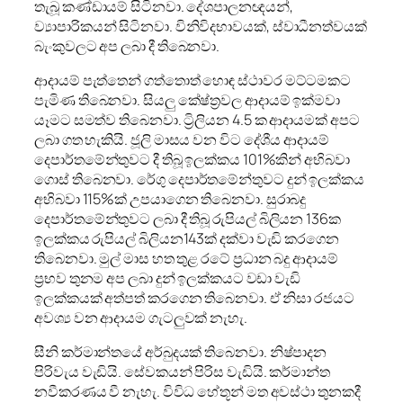
තැබූ කණ්ඩායම් සිටිනවා. දේශපාලනඥයන්,
ව්‍යාපාරිකයන් සිටිනවා. විනිවිදභාවයක්, ස්වාධීනත්වයක්
බැංකුවලට අප ලබා දී තිබෙනවා.
ආදායම් පැත්තෙන් ගත්තොත් හොඳ ස්ථාවර මට්ටමකට
පැමිණ තිබෙනවා. සියලු කේෂ්ත්‍රවල ආදායම් ඉක්මවා
යෑමට සමත්ව තිබෙනවා. ට්‍රිලියන 4.5 ක ආදායමක් අපට
ලබා ගත හැකියි. ජූලි මාසය වන විට දේශීය ආදායම්
දෙපාර්තමේන්තුවට දී තිබූ ඉලක්කය 101%කින් අභිබවා
ගොස් තිබෙනවා. රේගු දෙපාර්තමේන්තුවට දුන් ඉලක්කය
අභිබවා 115%ක් උපයාගෙන තිබෙනවා. සුරාබදු
දෙපාර්තමේන්තුවට ලබා දී තිබූ රුපියල් බිලියන 136ක
ඉලක්කය රුපියල් බිලියන143ක් දක්වා වැඩි කරගෙන
තිබෙනවා. මුල් මාස හත තුළ රටේ ප්‍රධාන බදු ආදායම්
ප්‍රභව තුනම අප ලබා දුන් ඉලක්කයට වඩා වැඩි
ඉලක්කයක් අත්පත් කරගෙන තිබෙනවා. ඒ නිසා රජයට
අවශ්‍ය වන ආදායම ගැටලුවක් නැහැ.
සීනි කර්මාන්තයේ අර්බුදයක් තිබෙනවා. නිෂ්පාදන
පිරිවැය වැඩියි. සේවකයන් පිරිස වැඩියි. කර්මාන්ත
නවීකරණය වී නැහැ. විවිධ හේතූන් මත අවස්ථා තුනකදී