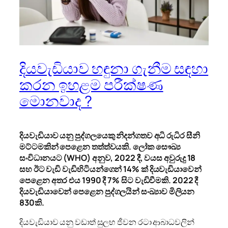
දියවැඩියාව හඳුනා ගැනීම සඳහා
කරන ඉහළම පරීක්ෂණ
මොනවාද ?
දියවැඩියාව යනු පුද්ගලයෙකු නිදන්ගතව අධි රුධිර සීනි
මට්ටමකින් පෙළෙන තත්ත්වයකි. ලෝක සෞඛ්‍ය
සංවිධානයට (
WHO)
අනුව
, 2022
දී
,
වයස අවුරුදු
18
සහ ඊට වැඩි වැඩිහිටියන්ගෙන්
14%
ක් දියවැඩියාවෙන්
පෙළෙන අතර එය
1990
දී
7%
සිට වැඩිවීමකි.
2022
දී
දියවැඩියාවෙන් පෙළෙන පුද්ගලයින් සංඛ්‍යාව මිලියන
830
කි.
දියවැඩියාව යනු වඩාත් සුලභ ජීවන රටා ආබාධවලින්