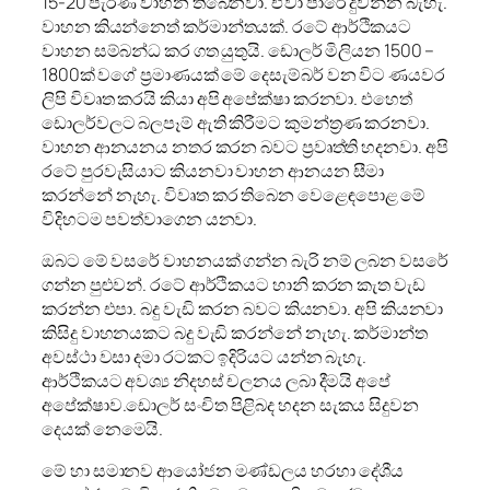
15-20 පැරණි වාහන තිබෙනවා. ඒවා පාරේ දුවන්න බැහැ.
වාහන කියන්නෙත් කර්මාන්තයක්. රටේ ආර්ථිකයට
වාහන සම්බන්ධ කර ගත යුතුයි. ඩොලර් මිලියන 1500 –
1800ක් වගේ ප්‍රමාණයක් මේ දෙසැම්බර් වන විට ණයවර
ලිපි විවෘත කරයි කියා අපි අපේක්ෂා කරනවා. එහෙත්
ඩොලර්වලට බලපෑම් ඇති කිරීමට කුමන්ත්‍රණ කරනවා.
වාහන ආනයනය නතර කරන බවට ප්‍රවෘත්ති හදනවා. අපි
රටේ පුරවැසියාට කියනවා වාහන ආනයන සීමා
කරන්නේ නැහැ. විවෘත කර තිබෙන වෙළෙඳපොළ මේ
විදිහටම පවත්වාගෙන යනවා.
ඔබට මේ වසරේ වාහනයක් ගන්න බැරි නම් ලබන වසරේ
ගන්න පුළුවන්. රටේ ආර්ථිකයට හානි කරන කැත වැඩ
කරන්න එපා. බදු වැඩි කරන බවට කියනවා. අපි කියනවා
කිසිදු වාහනයකට බදු වැඩි කරන්නේ නැහැ. කර්මාන්ත
අවස්ථා වසා දමා රටකට ඉදිරියට යන්න බැහැ.
ආර්ථිකයට අවශ්‍ය නිදහස් චලනය ලබා දීමයි අපේ
අපේක්ෂාව.ඩොලර් සංචිත පිළිබද හදන සැකය සිදුවන
දෙයක් නෙමෙයි.
මේ හා සමානව ආයෝජන මණ්ඩලය හරහා දේශීය