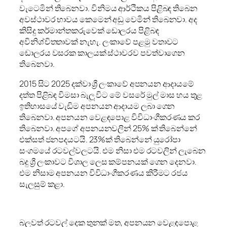
වැටෙමින් තිබෙනවා. විනිමය ආර්ථිකය පිළිබඳ තිබෙන
අවස්ථාවර භාවය කෙමෙන් අඩු වෙමින් තිබෙනවා. අද
කිසිදු කර්මාන්තකරුවෙක් ඩොලරය පිළිබඳ
අවිනිශ්චිතතාවක් නැහැ. ලංකාවේ පළමු වතාවට
ඩොලරය වසරක කාලයක් ස්ථාවරව පවත්වාගෙන
තිබෙනවා.
2015 සිට 2025 දක්වා ශ්‍රී ලංකාවේ අපනයන ආදායමේ
දත්ත පිළිබඳ විමසා බැලූ විට මේ වසරේ මුල් මාස හය තුළ
ඉතිහාසයේ වැඩිම අපනයන ආදායම ලබා ගෙන
තිබෙනවා. අපනයන වෙළඳපොළ විවිධාංගීකරණය කර
තිබෙනවා. අපගේ අපනයනවලින් 25% ක් තිබෙන්නේ
එක්සත් ජනපදයටයි. 23%ක් තිබෙන්නේ යුරෝපා
සංගමයේ රටවල්වලටයි. එම නිසා එම රටවලින් ලැබෙන
බදු ශ්‍රී ලංකාවට විශාල ලෙස කම්පනයක් ගෙන දෙනවා.
එම නිසාම අපනයන විවිධාංගීකරණය කිරීමට රජය
සැලසුම් කළා.
බලවත් රටවල් දෙක තුනක් මත, අපනයන වෙළඳපොළ