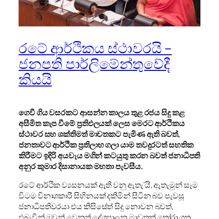
රටේ ආර්ථිකය ස්ථාවරයි –
ජනපති පාර්ලිමේන්තුවේදී
කියයි
ගෙවී ගිය වසරකට ආසන්න කාලය තුළ රජය සිදු කළ
අසීමිත කැප වීමේ ප්‍රතිඵලයක් ලෙස මෙරට ආර්ථිකය
ස්ථාවර සහ ශක්තිමත් මාවතකට පැමිණ ඇති බවත්,
ජනතාවට ආර්ථික ප්‍රතිලාභ ගලා යාම තවදුරටත් සහතික
කිරීමට ඉදිරි අයවැය මගින් කටයුතු කරන බවත් ජනාධිපති
අනුර කුමාර දිසානායක මහතා පැවසීය.
රටේ ආර්ථික ව්‍යසනයක් ඇති වනු ඇතැ’යි, ඇතැමුන් සෑම
විටම විනාශකාරී සිහිනයක් දකිමින් සිටින බව පැවසූ
ජනාධිපතිවරයා එය කිසිසේත් සිදු නොවන බවත්,
එබැවින් ඔවුන් වෙනත් දේශපාලන මාවතක් තෝරා ගත