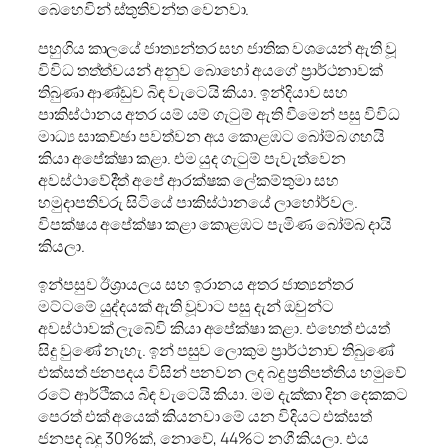
බෙහෙවින් ස්තුතිවන්ත වෙනවා.
පහුගිය කාලයේ ජාත්‍යන්තර සහ ජාතික වශයෙන් ඇති වූ
විවිධ තත්ත්වයන් අනුව බොහෝ අයගේ ප්‍රාර්ථනාවක්
තිබුණා ආණ්ඩුව බිඳ වැටෙයි කියා. ඉන්දියාව සහ
පාකිස්ථානය අතර යම් යම් ගැටුම් ඇති වීමෙන් පසු විවිධ
මාධ්‍ය සාකච්ඡා පවත්වන අය කොළඹට බෝම්බ ගහයි
කියා අපේක්ෂා කළා. එම යුද ගැටුම් පැවැත්වෙන
අවස්ථාවේදීත් අපේ ආරක්ෂක ලේකම්තුමා සහ
හමුදාපතිවරු සිටියේ පාකිස්ථානයේ ලාහෝර්වල.
විපක්ෂය අපේක්ෂා කළා කොළඹට පැමිණ බෝම්බ දායි
කියලා.
ඉන්පසුව ඊශ්‍රායලය සහ ඉරානය අතර ජාත්‍යන්තර
මට්ටමේ යුද්දයක් ඇති වූවාට පසු දැන් ඔවුන්ට
අවස්ථාවක් ලැබේවි කියා අපේක්ෂා කළා. එහෙත් එයත්
සිදු වුණේ නැහැ. ඉන් පසුව ලොකුම ප්‍රාර්ථනාව තිබුණේ
එක්සත් ජනපදය විසින් පනවන ලද බදු ප්‍රතිපත්තිය හමුවේ
රටේ ආර්ථිකය බිඳ වැටෙයි කියා. මම දැක්කා දින දෙකකට
පෙරත් එක් අයෙක් කියනවා මේ යන විදියට එක්සත්
ජනපද බදු 30%ක්, නොවේ, 44%ට නගී කියලා. එය