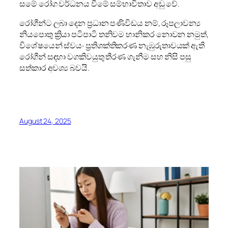
සමේ රෝග වර්ධනය වීමේ සම්භාවිතාව අඩු වේ.
රෝගීන්ට ලබා දෙන ප්‍රධාන පණිවිඩය නම්, රූපලාවන්‍ය
නියපොතු ක්‍රියා පටිපාටි තනිවම හානිකර නොවන නමුත්,
විශේෂයෙන් ස්වයං ප්‍රතිශක්තිකරණ නැඹුරුතාවයක් ඇති
රෝගීන් සඳහා වගකිවයුතු තීරණ ගැනීම සහ නිසි පසු
සත්කාර අවශ්‍ය බවයි.
August 24, 2025