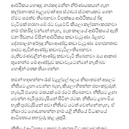
ආර්ථිකය හොඳද, නරකද මනින නිර්ණායකයන් ගැන
කල්පනා කර බැලුවොත් අප ස්ථාවර ස්ථානයකට ගෙන
ඒමට සමත්ව තිබෙනවා. විපක්ෂය ආර්ථිකයේ බිඳ
වැටීමක් හරහා මේ රට වැටේවි කියලා කල්පනා කරනවා
නම් ඒක සිදු වන්නේ නැහැ. මෑත කාලයේ ආර්ථිකයේ ඇති
වන පීඩනය විසින් ආර්ථිකය කඩා වැටුණා. ඊළඟට
දේශපාලන අර්බුද නිසා ආණ්ඩු කඩා වැටුණා. මහජනතාව
පාරට ඇවිත් ආණ්ඩු කඩා වැටිලා තිබෙනවා.
මැතිවරණවලින් ආණ්ඩු කඩා වැටී තිබෙනවා. ඔය ආකාර
තුනෙන්ම මේ ආණ්ඩුව කඩා වැටෙන්නේ නැති බව
හොඳින් මතක තියා ගන්න.
තමන් හදාගන්නා රැස් වළල්ලේ බලය නිසා තමන් අසලට
නීතියට ළඟා වෙන්න බැහැ කියලා හිතන්න එපා කවුරුත්.
හැබැයි එහෙම මතයක් මේ රටේ තිබෙනවා. නීතියට ළඟා
වෙන්න බැරි පුරවැසියන් සිටින රටක, නීතියට ළඟා විය
හැකි පුරවැසියන් පවා නීතියට යටත් වෙන්නේ නැහැ. ඒ
නිසා රට ගොඩනඟන්න නම් යළි නීතියේ විධානයේ
ආධිපත්‍යය තහවුරු කළ යුතුයි.
නීතියේ ආධිපත්‍යය තහවුරු කරන විට කවදාවත් තම