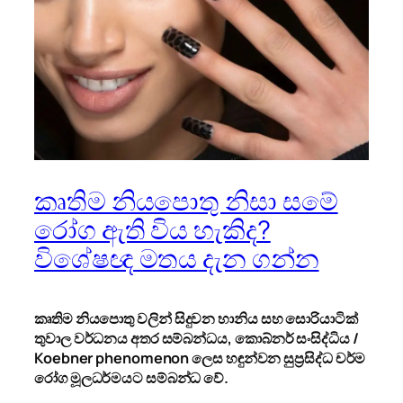
කෘතිම නියපොතු නිසා සමේ
රෝග ඇති විය හැකිද?
විශේෂඥ මතය දැන ගන්න
කෘතිම නියපොතු වලින් සිදුවන හානිය සහ සොරියාටික්
තුවාල වර්ධනය අතර සම්බන්ධය
,
කොබ්නර් සංසිද්ධිය /
Koebner phenomenon
ලෙස හඳුන්වන සුප්‍රසිද්ධ චර්ම
රෝග මූලධර්මයට සම්බන්ධ වේ.