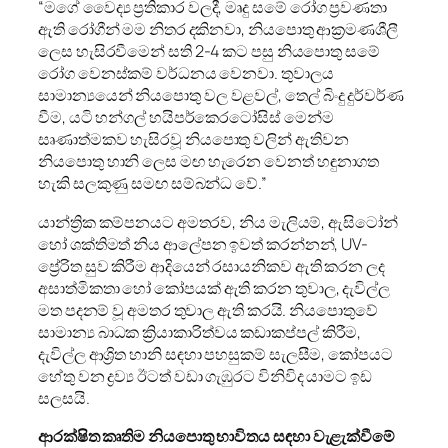
“මගේ වෛද්‍ය ප්‍රතිකාර වලදී, මෘදු සමේ රෝග ප්‍රවණතා
ඇති රෝගීන් මම නිතර දකිනවා, නියපොතු ආක්‍රමණශීලී
ලෙස හැසිරවීමෙන් සති 2-4 කට පසු නියපොතු සමේ
රෝග වෙනස්කම් වර්ධනය වෙනවා. තුවාලය
සාමාන්‍යයෙන් නියපොතු වල වළවල්, තෙල් බිංදු දුර්වර්ණ
වීම, යටි හන්ගල් හයිපර්කෙරටෝසිස් මෙන්ම
සෘණාත්මකව හැසිරවූ නියපොතු වලින් ඇතිවන
නියපොතු හානි ලෙස මඟ හැරෙන වෙනත් හඳුනාගත
හැකි සලකුණු සමඟ සම්බන්ධ වේ.”
යාන්ත්‍රික කම්පනයට අමතරව, නිය මැලියම්, ඇසිටෝන්
හෝ ශක්තිමත් නිය ආලේපන ඉවත් කරන්නන්, UV-
ප්‍රේරිත සුව කිරීම ආදියෙන් රසායනිකව ඇති කරන ලද
අසාත්මිකතා හෝ කෝපයක් ඇති කරන තුවාල, දැවිල්ල
මත පදනම් වූ අමතර තුවාල ඇති කරයි. නියපොතුවේ
සාමාන්‍ය බාධක ක්‍රියාකාරිත්වය කඩාකප්පල් කිරීම,
දැවිල්ල ආශ්‍රිත හානි සඳහා පහසුකම් සැලසීම, කෝපයට
හේතු වන ද්‍රව්‍ය ඊටත් වඩා ගැඹුරට විනිවිද යාමට ඉඩ
සලසයි.
ආරක්ෂිත කෘතිම නියපොතු භාවිතය සඳහා වැළැක්වීමේ