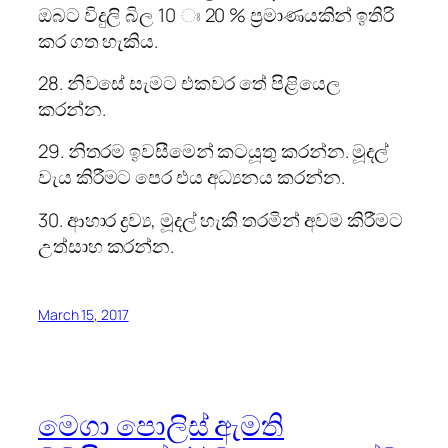
ඔබට විදුලි බිල 10 ඃ 20 % ප්‍රමාණයකින් ඉතිරි
කර ගත හැකිය.
28. නිවසේ සැමට එකවර තේ පිළියෙල
කරන්න.
29. නිතරම ඉවසීමෙන් කටයූතු කරන්න. මූදල්
වැය කිරීමට පෙර එය අධ්‍යනය කරන්න.
30. ආහාර ද්‍රව්‍ය, මූදල් හැකි තරමින් අවම කිරීමට
උත්සාහ කරන්න.
March 15, 2017
මෙගා පොලිස් ඇමති