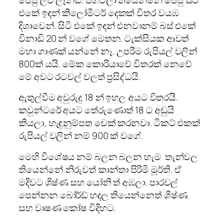
ජෙජු ලව් ලෑන්ඩ්. පිහිටලා තියෙන්නේ ජේජු සිටි
එකේ ඉඳන් කිලෝමීටර් දෙකක් විතර වයඹ
දිශාවෙන්. සිටි එකේ ඉඳන් එනවානම් බස් එකේ
විනාඩි 20 න් වගේ මෙතන. ටැක්සියක ආවත්
මහා ගාණක් යන්නේ නෑ. උපරිම රුපියල් වලින්
800ක් යයි. මේක කොරියාවේ විතරක් නෙවේ
මේ අවට රටවල් වලත් ප්‍රසිද්ධයි.
ඇතුල්වීම අවුරුදු 18 න් ඉහල අයට විතරයි.
කවුන්ටරේ අයට තේරුණොත් 18 ට අඩුයි
කියලා, හැඳුනුම්පත චෙක් කරනවා. ටිකට් එකක්
රුපියල් වලින් නම් 900 ක් වගේ.
මෙහි විශේෂය නම් බලන බලන හැම තැන්වල
තියෙන්නේ නිරුවත් කාන්තා පිරිමි මූර්ති. ඒ
මදිවට ශිෂ්ණ සහ යෝනි ත් අඹලා. පාරවල්
පෙන්නන බෝර්ඩ් හදල තියෙන්නෙත් ශිෂ්ණ
සහ වෘෂණ කෝෂ විදිහට.