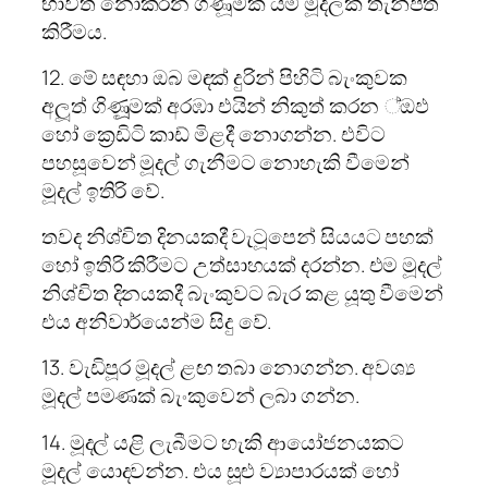
භාවිත නොකරන ගිණූමක යම් මූදලක් තැන්පත්
කිරීමය.
12. මේ සඳහා ඔබ මඳක් දුරින් පිහිටි බැංකුවක
අලූ‍ත් ගිණූූමක් අරඹා එයින් නිකුත් කරන ්ඔඵ
හෝ ක්‍රෙඩිටි කාඩ් මිළදී නොගන්න. එවිට
පහසූවෙන් මූදල් ගැනීමට නොහැකි වීමෙන්
මූදල් ඉතිරි වේ.
තවද නිශ්චිත දිනයකදී වැටූපෙන් සියයට පහක්
හෝ ඉතිරි කිරීමට උත්සාහයක් දරන්න. එම මූදල්
නිශ්චිත දිනයකදී බැංකුවට බැර කළ යූතු වීමෙන්
එය අනිවාර්යෙන්ම සිදු වේ.
13. වැඩිපූර මූදල් ළඟ තබා නොගන්න. අවශ්‍ය
මූදල් පමණක් බැංකුවෙන් ලබා ගන්න.
14. මූදල් යළි ලැබීමට හැකි ආයෝජනයකට
මූදල් යොදවන්න. එය සූළු ව්‍යාපාරයක් හෝ