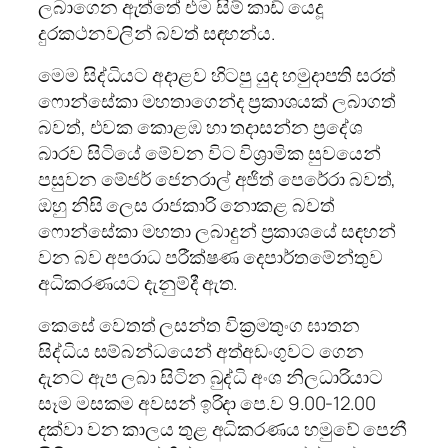
ලබාගෙන ඇත්තේ එම සිම් කාඩ් යෙදූ
දුරකථනවලින් බවත් සඳහන්ය.
මෙම සිද්ධියට අදාළව හිටපු යුද හමුදාපති සරත්
ෆොන්සේකා මහතාගෙන්ද ප්‍රකාශයක් ලබාගත්
බවත්, එවක කොළඹ හා තදාසන්න ප්‍රදේශ
බාරව සිටියේ මේවන විට විශ්‍රාමික සුවයෙන්
පසුවන මේජර් ජෙනරාල් අජිත් පෙරේරා බවත්,
ඔහු නිසි ලෙස රාජකාරි නොකළ බවත්
ෆොන්සේකා මහතා ලබාදුන් ප්‍රකාශයේ සඳහන්
වන බව අපරාධ පරීක්ෂණ දෙපාර්තමේන්තුව
අධිකරණයට දැනුම්දී ඇත.
කෙසේ වෙතත් ලසන්ත වික්‍රමතුංග ඝාතන
සිද්ධිය සම්බන්ධයෙන් අත්අඩංගුවට ගෙන
දැනට ඇප ලබා සිටින බුද්ධි අංශ නිලධාරියාට
සෑම මසකම අවසන් ඉරිදා පෙ.ව 9.00-12.00
දක්වා වන කාලය තුළ අධිකරණය හමුවේ පෙනී