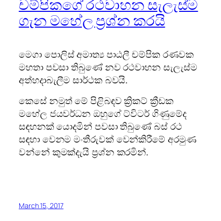
චම්පිකගේ රථවාහන සැලැස්ම
ගැන මහේල ප්‍රශ්න කරයි
මෙගා පොලිස් අමාත්‍ය පාඨලී චම්පික රණවක
මහතා පවසා තිබුණේ නව රථවාහන සැලැස්ම
අත්හදාබැලීම සාර්ථක බවයි.
කෙසේ නමුත් මේ පිළිබඳව ක්‍රිකට් ක්‍රීඩක
මහේල ජයවර්ධන ඔහුගේ ට්විටර් ගිණුමේද
සඳහනක් යොදමින් පවසා තිබුණේ බස් රථ
සඳහා වෙනම මංතීරුවක් වෙන්කිරීමේ අරමුණ
වන්නේ කුමක්දැයි ප්‍රශ්න කරමින්.
March 15, 2017