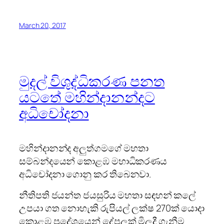
March 20, 2017
මුදල් විශුද්ධිකරණ පනත
යටතේ මහින්දානන්දට
අධිචෝදනා
මහින්දානන්ද අලුත්ගමගේ මහතා
සම්බන්දයෙන් කොළඹ මහාධිකරණය
අධිචෝදනා ගොනු කර තිබෙනවා.
නීතිපති ජයන්ත ජයසුරිය මහතා සඳහන් කලේ
උපයා ගත නොහැකි රුපියල් ලක්ෂ 270ක් යොදා
කොළඹ ප්‍රදේශයෙන් දේපලක් මිලදී ගැනීම