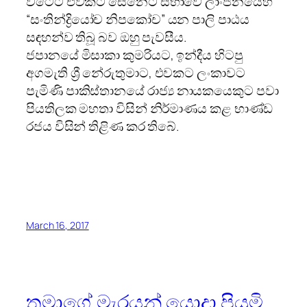
වටේට එවකට සෙනෙට් සභාවේ ලාංජනයෙහි
“සංතින්ද්‍රියෝච නිපකෝච” යන පාලි පාඨය
සඳහන්ව තිබූ බව ඔහු පැවසීය.
ජපානයේ මිසාකා කුමරියට, ඉන්දීය හිටපු
අගමැති ශ්‍රී නේරුතුමාට, එවකට ලංකාවට
පැමිණි පාකිස්තානයේ රාජ්‍ය නායකයෙකුට පවා
පියතිලක මහතා විසින් නිර්මාණය කළ භාණ්ඩ
රජය විසින් තිළිණ කර තිබේ.
March 16, 2017
තමාගේ මැරයන් යොදා පියුමි