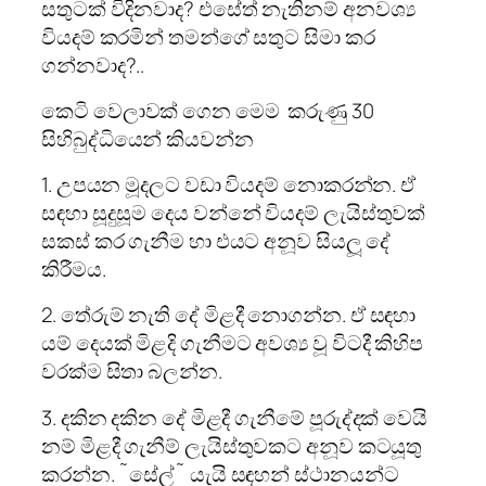
සතුටක් විදිනවාද? එසේත් නැතිනම් අනවශ්‍ය
වියදම් කරමින් තමන්ගේ සතුට සිමා කර
ගන්නවාද?..
කෙටි වෙලාවක් ගෙන මෙම කරුණු 30
සිහිබුද්ධියෙන් කියවන්න
1. උපයන මූදලට වඩා වියදම් නොකරන්න. ඒ
සඳහා සූදුසූම දෙය වන්නේ වියදම් ලැයිස්තුවක්
සකස් කර ගැනීම හා එයට අනූව සියලූ‍ දේ
කිරීමය.
2. තේරුම් නැති දේ මිළදී නොගන්න. ඒ සඳහා
යම් දෙයක් මිළදි ගැනීමට අවශ්‍ය වූ විටදී කිහිප
වරක්ම සිතා බලන්න.
3. දකින දකින දේ මිළදී ගැනීමේ පූරුද්දක් වෙයි
නම් මිළදී ගැනීම් ලැයිස්තුවකට අනූව කටයූතු
කරන්න. ˜‍සේල්˜‍ යැයි සඳහන් ස්ථානයන්ට