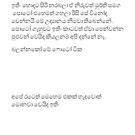
ඉතිං හොදට සිරි නරබලා ඒ නිරුවත් මුර්ති සමග
පොටෝ එහෙමත් ගහලා රිසි සේ විනෝද
වෙන්නයි මේ උද්‍යානය නිමවා තිබෙන්නේ..
පොටෝ ගැහුවට ඉතිං කාටවත් ඒවා පෙන්වන්න
පුළුවන් වෙයිද කියලනම් අපි දන්නේ නෑ..
බලන්නකෝ මේ ෆොටෝ ටික
අපේ රටෙත් මෙහෙම එකක් හැදුවොත්
මොනවා වෙයිද ඉතිං