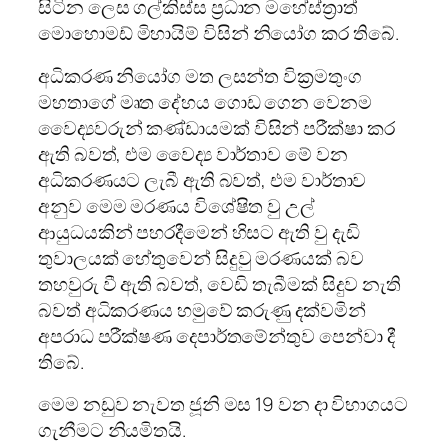
සිටින ලෙස ගල්කිස්ස ප්‍රධාන මහේස්ත්‍රාත්
මොහොමඩ් මිහායිම් විසින් නියෝග කර තිබේ.
අධිකරණ නියෝග මත ලසන්ත වික්‍රමතුංග
මහතාගේ මෘත දේහය ගොඩ ගෙන වෙනම
වෛද්‍යවරුන් කණ්ඩායමක් විසින් පරීක්ෂා කර
ඇති බවත්, එම වෛද්‍ය වාර්තාව මේ වන
අධිකරණයට ලැබී ඇති බවත්, එම වාර්තාව
අනුව මෙම මරණය විශේෂිත වු උල්
ආයුධයකින් පහරදීමෙන් හිසට ඇති වු දැඩි
තුවාලයක් හේතුවෙන් සිදුවු මරණයක් බව
තහවුරු වී ඇති බවත්, වෙඩි තැබීමක් සිදුව නැති
බවත් අධිකරණය හමුවේ කරුණු දක්වමින්
අපරාධ පරීක්ෂණ දෙපාර්තමේන්තුව පෙන්වා දී
තිබේ.
මෙම නඩුව නැවත ජූනි මස 19 වන දා විභාගයට
ගැනීමට නියමිතයි.