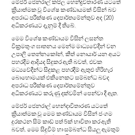
මේජර් ජෙනරාල් කපිල හෙන්ද්‍රවිතාරණ යටතේ
ක්‍රියාත්මක වූ විශේෂ කණ්ඩායමක් විසින් බව
අපරාධ පරීක්ෂණ දෙපාර්තමේන්තුව අද (20)
අධිකරණයට දැනුම් දී තිබේ.
මෙම විශේෂ කණ්ඩායම විසින් ලසන්ත
වික්‍රමතුංග ඝාතනය මෙන්ම මාධ්‍යවේදීන් වන
උපාලි තෙන්නකෝන්, කීත් නොයාර් යන අයට
පහරදීම ආදියද සිදුකර ඇති බවත්, එවක
මධ්‍යවේදීන්ට සිදුකළ පහරදීම් ඇතුළු හිරිහැර
බොහොමයක් එකිනෙකට සම්බන්ධ බවද
අපරාධ පරීක්ෂණ දෙපාර්තමේන්තුව
අධිකරණයට කරුණු දක්වමින් පෙන්වා දී ඇත.
මේජර් ජෙනරාල් හෙන්දාවිතාරණ යටතේ
ක්‍රියාත්මක වූ මෙම කණ්ඩායම විසින් ජංගම
දුරකථන සිම් කාඩ් පත් 5ක් භාවිතා කර ඇති
බවත්, මෙම සිදුවීම් හා සම්බන්ධ සියලු ඇමතුම්