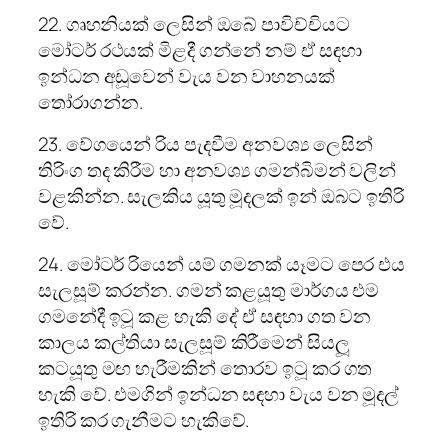
22. ගෘහනියක් ලෙසින් ඔබේ පාවිච්චියට
මෝටර් රථයක් මිළදී ගන්නේ නම් ඒ සඳහා
ඉන්ධන අඩූවෙන් වැය වන වාහනයක්
තෝරාගන්න.
23. වේගයෙන් රිය පැදවීම අනවශ්‍ය ලෙසින්
තිරිංග තද කිරීම හා අනවශ්‍ය ගමන්බිමන් වලින්
වළකින්න. සැලකිය යූතු මූදලක් ඉන් ඔබට ඉතිරි
වේ.
24. මෝටර් රියෙන් යම් ගමනක් යෑමට පෙර එය
සැලසූම් කරන්න. ගමන් කළයූතු මාර්ගය එම
ගමනේදී ඉටූ කළ හැකි දේ ඒ සඳහා ගත වන
කාලය කල්තියා සැලසූම් කිරීමෙන් සියලූ‍
කටයූතු මඟ හැරීමකින් තොරව ඉටූ කර ගත
හැකි වේ. එමගින් ඉන්ධන සඳහා වැය වන මූදල්
ඉතිරි කර ගැනීමට හැකිවේ.