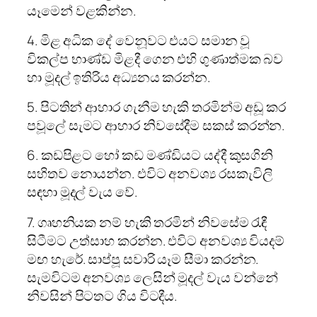
යෑමෙන් වළකින්න.
4. මිළ අධික දේ වෙනූවට එයට සමාන වූ
විකල්ප භාණ්ඩ මිළදී ගෙන එහි ගුණාත්මක බව
හා මූදල් ඉතිරිය අධ්‍යනය කරන්න.
5. පිටතින් ආහාර ගැනීම හැකි තරමින්ම අඩූ කර
පවූලේ සැමට ආහාර නිවසේදීම සකස් කරන්න.
6. කඩපිළට හෝ කඩ මණ්ඩියට යද්දී කුසගිනි
සහිතව නොයන්න. එවිට අනවශ්‍ය රසකැවිලි
සඳහා මූදල් වැය වේ.
7. ගෘහනියක නම් හැකි තරමින් නිවසේම රැඳී
සිටීමට උත්සාහ කරන්න. එවිට අනවශ්‍ය වියදම්
මඟ හැරේ. සාප්පූ සවාරි යෑම සීමා කරන්න.
සැමවිටම අනවශ්‍ය ලෙසින් මූදල් වැය වන්නේ
නිවසින් පිටතට ගිය විටදීය.