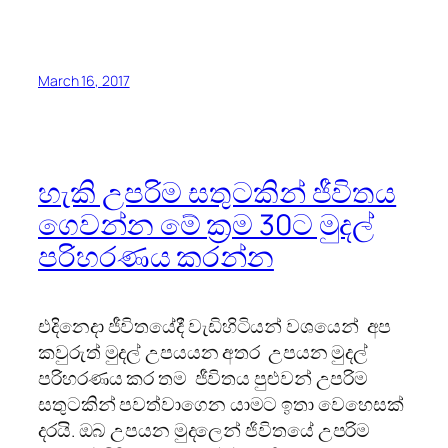
March 16, 2017
හැකි උපරිම සතුටකින් ජීවිතය
ගෙවන්න මේ ක්‍රම 30ට මුදල්
පරිහරණය කරන්න
එදිනෙදා ජීවිතයේදී වැඩිහිටියන් වශයෙන් අප
කවුරුත් මුදල් උපයයන අතර උපයන මුදල්
පරිහරණය කර තම ජීවිතය පුළුවන් උපරිම
සතුටකින් පවත්වාගෙන යාමට ඉතා වෙහෙසක්
දරයි. ඔබ උපයන මුදලෙන් ජිවිතයේ උපරිම