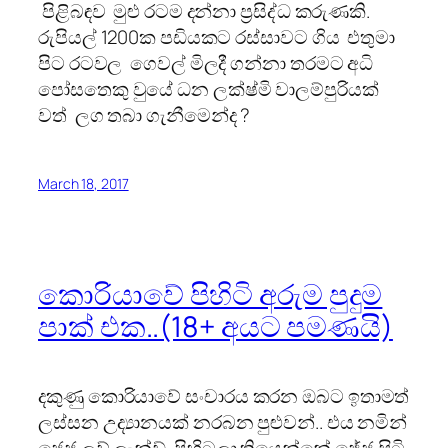
පිළිබඳව මුළු රටම දන්නා ප්‍රසිද්ධ කරුණකි.
රුපියල් 1200ක පඩියකට රස්සාවට ගිය එතුමා
පිට රටවල ගෙවල් මිලදී ගන්නා තරමට අධි
පෝසතෙකු වුයේ ධන ලක්ෂ්මි වාලම්පුරියක්
වත් ලග තබා ගැනීමෙන්ද ?
March 18, 2017
කොරියාවේ පිහිටි අරුම පුදුම
පාක් එක..(18+ අයට පමණයි)
දකුණු කොරියාවේ සංචාරය කරන ඔබට ඉතාමත්
ලස්සන උද්‍යානයක් නරබන පුළුවන්.. එය නමින්