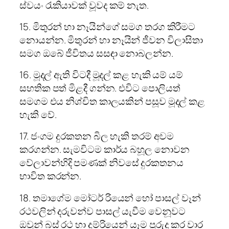
ස්වයං රැකියාවක් වූවද කම් නැත.
15. මිතුරන් හා නෑයින්ගේ සමග තරග කිරීමට
නොයන්න. මිතුරන් හා නෑයින් ජීවන විලාසිතා
සමග ඔබේ ජීවිතය සසඳා නොබලන්න.
16. මූදල් ඇති විටදී මූදල් කළ හැකි යම් යම්
සහතික පත් මිළදී ගන්න. එවිට පොලියත්
සමගම එය නිශ්චිත කාලයකින් පසූව මූදල් කළ
හැකි වේ.
17. ජංගම දුරකතන බිල හැකි තරම් අවම
කරගන්න. සැමවිටම කාර්ය බහූල නොවන
වේලාවන්හිදි පමණක් නිවසේ දුරකතනය
භාවිත කරන්න.
18. තමාගේම මෝටර් රියෙන් හෝ පාසල් වෑන්
රථවලින් දරුවන්ව පාසල් යැවීම වෙනූවට
ඔවූන් බස් රථ හා දුම්රියෙන් යෑම පූරුදු කර වාර