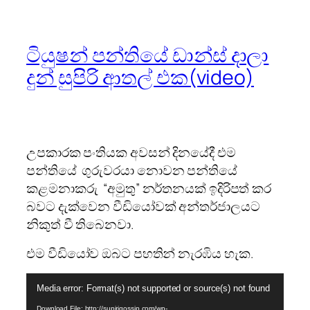
ටියුෂන් පන්තියේ ඩාන්ස් දාලා
දුන් සුපිරි ආතල් එක(video)
උපකාරක පංතියක අවසන් දිනයේදී එම
පන්තියේ ගුරුවරයා නොවන පන්තියේ
කළමනාකරු “අමුතු” නර්තනයක් ඉදිරිපත් කර
බවට දැක්වෙන වීඩියෝවක් අන්තර්ජාලයට
නිකුත් වී තිබෙනවා.
එම වීඩියෝව ඔබට පහතින් නැරඹිය හැක.
Video
Media error: Format(s) not supported or source(s) not found
Player
Download File: http://supirigossip.com/wp-