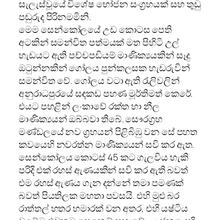
සැලැස්වූයේ විශේෂ භෝජන සංග්‍රහයක් සහ තුඩු
පඬුරුද පිරිනමමිනි.
මෙම සෙන්කෝලයේ උඩ කොටස පෙති
අටකින් සමන්විත පත්මයක් මත පිහිටි උල්
හැඩයට ඇති පච්චපඩියම් මාණික්‍යයකින් සෑදු
ඔටුන්නකින් ගෝලය පුන්කලසක හැඩරුවින්
සමන්විත වේ. ගෝලය වටා ඇති රැලිවලින්
අනුරාධපුරයේ සඳකඩ පහණ මූර්තිමත් කෙරේ.
එයට පහළින් ලංකාවේ රක්ත හා නීල
මාණික්‍යයන් ඔබ්බවා තිබේ. සෞරග්‍රහ
මණ්ඩලයේ නව ග්‍රහයන් පිළිබිඹු වන සේ පහත
කවයෙහි නවරත්න මාණික්‍යයන් සවි කර ඇත.
සෙන්කෝලය කොටස් 45 කට ගැලවිය හැකි
පරිදි එක් රහස් ඇණයකින් සවි කර ඇති බවත්
එම රහස් ඇණය ගැන දන්නේ තමා පමණක්
බවත් පියතිලක මහතා පවසයි. එහි මුළු බර
රාත්තල් හතර හමාරක් වන අතර, එහි යෂ්ටිය