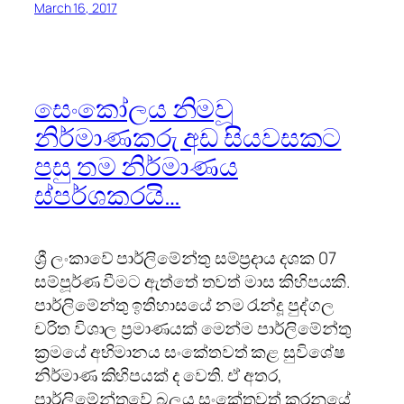
March 16, 2017
සෙංකෝලය නිමවූ
නිර්මාණකරු අඩ සියවසකට
පසු තම නිර්මාණය
ස්පර්ශකරයි…
ශ්‍රී ලංකාවේ පාර්ලිමේන්තු සම්ප්‍රදාය දශක 07
සම්පූර්ණ වීමට ඇත්තේ තවත් මාස කිහිපයකි.
පාර්ලිමේන්තු ඉතිහාසයේ නම රැන්දූ පුද්ගල
චරිත විශාල ප්‍රමාණයක් මෙන්ම පාර්ලිමේන්තු
ක්‍රමයේ අභිමානය සංකේතවත් කළ සුවිශේෂ
නිර්මාණ කිහිපයක් ද වෙති. ඒ අතර,
පාර්ලිමේන්තුවේ බලය සංකේතවත් කරනුයේ