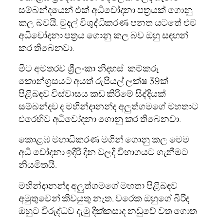
සම්බන්දයෙන් එක් අධිචෝදනා පත්‍රයක් ගොනු
කල බවයි. මුදල් විශුද්ධිකරණ පනත යටතේ එම
අධිචෝදනා පත්‍රය ගොනු කල බව ඔහු සඳහන්
කර තිබෙනවා.
මිට අමතරව ශ්‍රීලංකා නිදහස් කම්කරු
කොන්ග්‍රසයට අයත් රුපියල් ලක්ෂ 39ක්
පිළිබඳව විස්වාසය කඩ කිරීමේ සිද්දියක්
සම්බන්දව ද මහින්දානන්ද අලුත්ගමගේ මහතාට
එරෙහිව අධිචෝදනා ගොනු කර තිබෙනවා.
කොළඹ මහාධිකරණ මගින් ගොනු කල මෙම
අධි චෝදනා ඉදිරි දින වලදී විභාගයට ගැනීමට
නියමිතයි.
මහින්දානන්ද අලුත්ගමගේ මහතා පිළිබඳව
අමුතුවෙන් කිවයුතු නැත. වරෙක ඔහුගේ බිරිද
ඔහුට විරුද්ධව දැමු දික්කසාද නඩුවේ වත ගොත