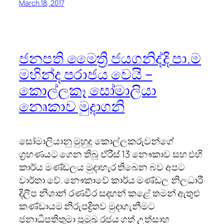
March 18, 2017
ජනපති මෛත්‍රි ජයගනිද්දි පා.ම
මහින්ද පරාජය වෙයි –
කොල්ලකෑ සෝමාලියා
නෙෘකාව මුදාගනි
සෝමාලියානු මුහුදු කොල්ලකරුවන්ගේ
ග‍්‍රහණයට ගෙන තිබූ ඒරීස් 13 නෞකාව සහ එහි
කාර්ය මණ්ඩලය මුදාහැර තිබෙන බව අපට
වාර්තා වේ. නෞකාවේ කාර්ය මණ්ඩල නිලධාරී
දිලීප නිශාන් රණවීර සදහන් කළේ තමන් ඇතුළු
කණ්ඩායම නිරුපද්‍රිතව මුදාගැනීමට
ජනාධිපතිතුමා ප්‍රමුඛ රජය ගත් උත්සාහ