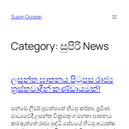
Skip
to
Supiri Gossip
content
Category:
සුපිරි News
ලසන්ත ඝාතනය පිටුපස රාජ්‍ය
ත්‍රස්තවාදීන් කණ්ඩායමක්!
සන්ඩේ ලීඩර් පුවත්පතේ හිටපු කර්තෘ, ප්‍රවීණ
මාධ්‍යවේදී ලසන්ත වික්‍රමතුංග මහතා ඝාතනය
කර ඇත්තේ රාජ්‍ය බුද්ධි සේවයේ හිටපු අධ්‍යක්ෂ,