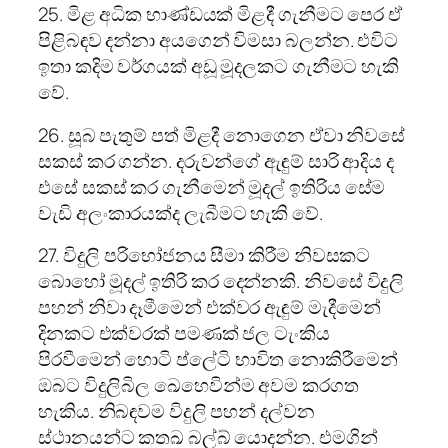
25. මිළ අධික භාණ්ඩයක් මිළදී ගැනීමට පෙර ඒ
පිළිබඳව දන්නා අයගෙන් විමසා බලන්න. එවිට
ඉතා කදිම වර්ගයක් අඩූ මූදලකට ගැනීමට හැකි
වේ.
26. සූබ පැතුම් පත් මිළදී නොගෙන ඒවා නිවසේ
සකස් කර ගන්න. දරුවන්ගේ ඇඳුම් සාරි ආදිය ද
එසේ සකස් කර ගැනීමෙන් මූදල් ඉතිරිය සේම
වැඩි අලංකාරයක්ද ලැබීමට හැකි වේ.
27. විදුලි පරිභෝජනය සීමා කිරීම නිවසකට
බොහෝ මූදල් ඉතිරි කර දෙන්නකි. නිවසේ විදුලි
පහන් නිවා දෑමීමෙන් එක්වර ඇඳුම් මැදීමෙන්
දිනකට එක්වරක් පමණක් ජල ටැංකිය
පිරවීමෙන් හොටි ප්ලේටි භාවිත නොකිරීමෙන්
ඔබට විදුලිබිල ඛෙහෙවින්ම අවම කරගත
හැකිය. නිබඳවම විදුලි පහන් දල්වන
ස්ථානයන්ට කතඛ බල්බ් යොදන්න. එමගින්