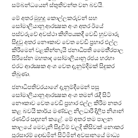
සම්බන්ධයෙන් ස්තුතිවන්ත වන බවයි.
මේ අතර මුහුදු කොල්ලකරුවන් සහ
සෝමාලියානු ආරක්‍ෂක අංශ අතර ඊයේ
පස්වරුවේ අවස්ථා කිහිපයකදී වෙඩි හුවමාරු
සිදුවු අතර නෞකාව වෙත වෙඩි ප‍්‍රහාර එල්ල
කිරීමෙන් වළකින්නැයි ජනාධිපති මෛතී‍්‍රපාල
සිරිසේන මහතාද සෝමාලියානු රජය හරහා
එරට ආරක්‍ෂක අංශ වෙත දැනුම්දීමක් සිදුකර
තිබුණා.
ජනාධිපතිවරයාගේ දැනුම්දීමෙන් පසු
සෝමාලියානු ආරක්‍ෂක අංශ තමන් රැදී සිටි
නෞකාව වෙත වෙඩි ප‍්‍රහාර එල්ල කිරීම නතර
කළ බවයි කාර්ය මණ්ඩල නිලධාරී දිලීප නිශාන්
රණවීර සදහන් කළේ. මේ අතර තම පාලන
කාලයේ මෙවැනි සිදුවිම් වලදි කිසිවක් නොකර
ප්‍රරසාරම් දොඩමින් සිටිමින් අවසානයේ මාධ්‍ය