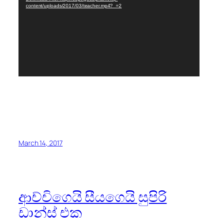
content/uploads/2017/03/teacher.mp4?_=2
March 14, 2017
ආච්චිගෙයි සීයගෙයි සුපිරි
ඩාන්ස් එක