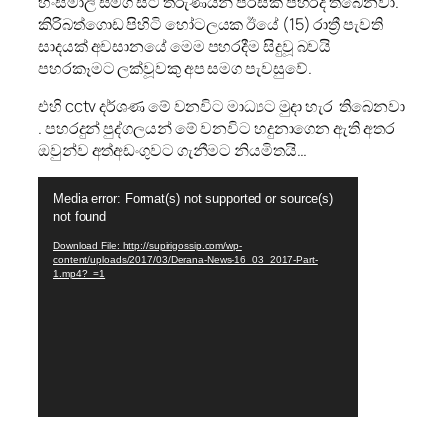
හංසමාලි සමග සිටි තරුණයින් පිරිසක් පහරදී තිබෙනවා.
කිරිබත්ගොඩ පිහිටි හෝටලයක ඊයේ (15) රාත්‍රී පැවති
සාදයක් අවසානයේ මෙම පහරදීම සිදුවූ බවයි
පහරකෑමට ලක්වූවකු අප සමග පැවසුවේ.
එහි cctv දර්ශණ මේ වනවිට මාධ්‍යට මුදා හැර තිබෙනවා
. පහරදුන් පුද්ගලයන් මේ වනවිට හදුනාගෙන ඇති අතර
ඔවුන්ව අත්අඩංගුවට ගැනීමට නියමිතයි…
Video
Media error: Format(s) not supported or source(s)
Player
not found
Download File: http://supirigossip.com/wp-
content/uploads/2017/03/Derana-News-16_03_2017-Part-
1.mp4?_=1