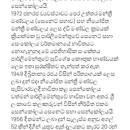
සෙන්කෝලයයි.
1972 ජනරජ ව්‍යවස්ථාවට පෙර උත්තර මන්‍ත්‍රී
මණ්ඩලය (සෙනෙට් සභාව) සහ නියෝජිත
මන්ත්‍රී මණ්ඩලය ලෙස ද්වී මණ්ඩල ක්‍රමයක්
ක්‍රියාත්මක වූ පාර්ලිමේන්තුවේ සෙනෙට් සභා
සෙංකෝලය වර්තමානයේ භාවිතයට
නොගැනුනද මේ ඓති
හාසික සංකේතය
පාර්ලිමේන්තුවේ සුවිශේෂ කෞතුක භාණ්ඩයක්
ලෙස ඉතා සුරක්ෂිතව තැන්පත් කර ඇත.
1949 දී බ්‍රිතාන්‍ය රජය විසින් පරිත්‍යාගයක් ලෙස
ලබා දුන් එදා නියෝජිත මන්ත්‍රී මණ්ඩල
සැසිවාරවලදී භාවිතා කළ සෙන්කෝලය
වත්මන් පාර්ලිමේන්තුවේ භාවිතා වන අතර, ශ්‍රී
ලංකාවේ කලාකරුවන් විසින් නිර්මිත එකම
සෙන්කෝලය සෙනෙට් සභා සෙන්කෝලයයි.
1956 දී තමන්ට ලබා දුන් සැලැස්ම අනුව අගල්
52 කින් දිගින් යුතුව ඇත් දලයකට කැරට් 20 රන්