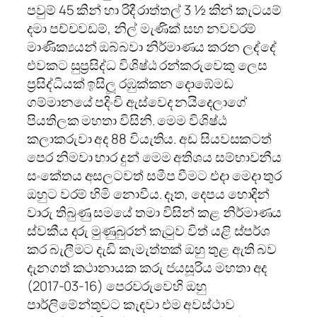
පවුම් 45 කින් හා රිදී රාත්තල් 3 ½ කින් කැටයම්
දමා පච්චවඩම්, නිල් මැණික් සහ නවවරම්
මාණික්‍යයන් ඔබ්බවා නිර්මාණය කරන ලද්දේ
එවකට සුප්‍රසිද්ධ විශිෂ්ඨ රන්කරුවෙකු ලෙස
ප්‍රසිද්ධියක් ඉසිලූ රඹුක්කන දොඹේමඩ
ගම්මානයේ පදිංචි ඇස්වෙද නයිදෙලාගේ
පියතිලක මහතා විසිනි. මෙම විශිෂ්ඨ
කලාකරුවා අද 88 වියැතිය. අඩ සියවසකටත්
පෙර නිමවා භාර දුන් මෙම අතිශය සම්භාවනීය
සංකේතය අසලටවත් සමීප වීමට එදා මෙදා තුර
ඔහුට වරම් හිමි නොවීය. දෑත, දෙපය හොදින්
වාරු තිබුණු සමයේ තමා විසින් කළ නිර්මාණය
ස්වකීය දරු මුණුබුරන් කැටුව විත් යළි ස්පර්ශ
කර බැලීමට දැඩි කැමැත්තක් ඔහු තුළ ඇති බව
දැනගත් කථානායක කරු ජයසූරිය මහතා අද
(2017-03-16) පෙරවරුවෙහි ඔහු
පාර්ලිමේන්තුවට කැඳවා එම අවස්ථාව