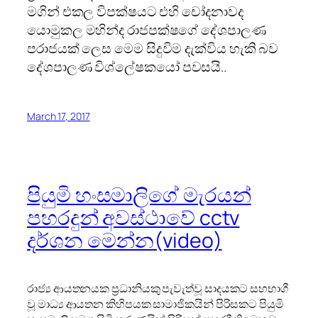
මගින් එකල විපක්ෂයට එහි චෝදනාවද
යොමුකල මහින්ද රාජපක්ෂගේ දේශපාලණ
පරාජයක් ලෙස මෙම සිදුවිම දැක්විය හැකි බව
දේශපාලණ විශ්ලේෂකයෝ පවසයි..
March 17, 2017
පියුමි හංසමාලිගේ මැරයන්
පහරදුන් අවස්ථාවේ cctv
දර්ශන මෙන්න(video)
රාජ්‍ය ආයතනයක ප්‍ර‍ධානියකු පැවැත්වූ සාදයකට සහභාගී
වූ මාධ්‍ය ආයතන කිහිපයක සාමාජිකයින් පිරිසකට පියුමි