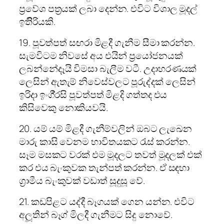
ප්‍රවේශ පත්‍රයක් ලබා දෙන්න. එවිට විශාල මූදල්
ඉතිිරියකි.
19. පූවත්පත් සඟරා මිළදී ගැනීම සීමා කරන්න.
සැමවිටම නිවසේ අය එයින් ප්‍රයෝජනයක්
ලබන්නේදෑයි විමසා බැලීම වටී. උදාහරණයක්
ලෙසින් ඇතැම් නිවෙස්වලට පූරුද්දක් ලෙසින්
ඉරිදා ඉංගී්‍රසි පූවත්පත් මිළදි ගත්තද එය
කිසිවෙකු නොකියවයි.
20. යම් යම් මිළදී ගැනීම්වලින් ඔබට ලැඛෙන
මාරු කාසි වෙනම භාවිතයකට රැස් කරන්න.
සෑම මසකට වරක් එම මූදලට තවත් මූදලක් එක්
කර එය බැංකුවක තැන්පත් කරන්න. ඒ සඳහා
ග්‍රාමීය බැංකුවක් වඩාත් සූදුසූ වේ.
21. කඩපිළට යද්දී බෑගයක් ගෙන යන්න. එවිට
අලූ‍තින් බෑග් මිලදී ගැනීමට සිදු නොවේ.