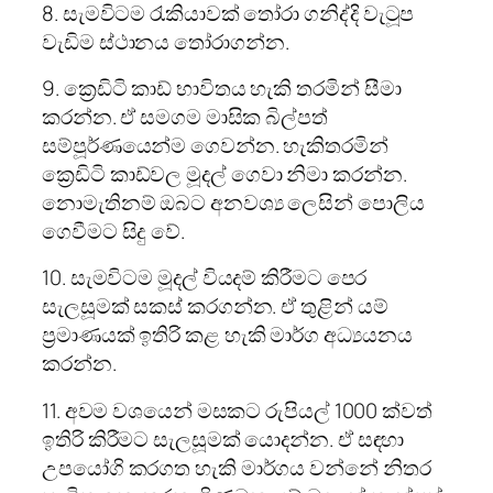
8. සැමවිටම රැකියාවක් තෝරා ගනිද්දි වැටූප
වැඩිම ස්ථානය තෝරාගන්න.
9. ක්‍රෙඩිටි කාඩ් භාවිතය හැකි තරමින් සීමා
කරන්න. ඒ සමගම මාසික බිල්පත්
සම්පූර්ණයෙන්ම ගෙවන්න. හැකිතරමින්
ක්‍රෙඩිටි කාඩ්වල මූදල් ගෙවා නිමා කරන්න.
නොමැතිනම් ඔබට අනවශ්‍ය ලෙසින් පොලිය
ගෙවීමට සිදු වේ.
10. සැමවිටම මූදල් වියදම් කිරීමට පෙර
සැලසූමක් සකස් කරගන්න. ඒ තුළින් යම්
ප්‍රමාණයක් ඉතිරි කළ හැකි මාර්ග අධ්‍යයනය
කරන්න.
11. අවම වශයෙන් මසකට රුපියල් 1000 ක්වත්
ඉතිරි කිරීමට සැලසූමක් යොදන්න. ඒ සඳහා
උපයෝගි කරගත හැකි මාර්ගය වන්නේ නිතර