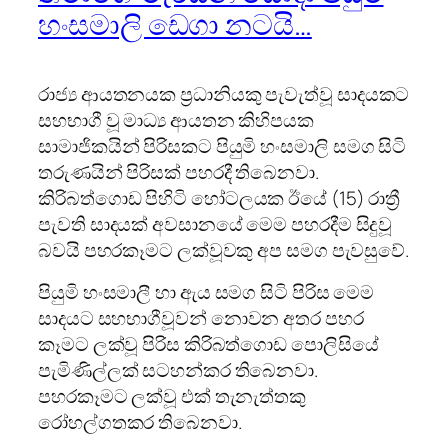
හංසමාලි ඩෙගා නටයි…
රාජ්‍ය ආයතනයක ප්‍ර‍ධානියකු පැවැත්වූ සාදයකට
සහභාගී වූ මාධ්‍ය ආයතන කිහිපයක
සාමාජිකයින් පිරිසකට පියුමි හංසමාලි සමග සිටි
තරුණයින් පිරිසක් පහරදී තිබෙනවා.
කිරිබත්ගොඩ පිහිටි හෝටලයක ඊයේ (15) රාත්‍රී
පැවති සාදයක් අවසානයේ මෙම පහරදීම සිදුවූ
බවයි පහරකෑමට ලක්වූවකු අප සමග පැවසුවේ.
පියුමි හංසමාලී හා ඇය සමග සිටි පිරිස මෙම
සාදයට සහභාගීවූවන් නොවන අතර පහර
කෑමට ලක්වූ පිරිස කිරිබත්ගොඩ පොලිසියේ
පැමිණිල්ලක් සටහන්කර තිබෙනවා.
පහරකෑමට ලක්වූ එක් තැනැත්තකු
රෝහල්ගතකර තිබෙනවා.