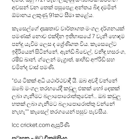
අවසන් වන තෙක් පසුපෙළ අන්තය බිඳ දමමින්
ඕමානය ලකුණු 91කට සීමා කළේය.
කැසෙල්ගේ දක්‍ෂතාව වාර්තාගත මංගල දර්ශනයක්
පමණක් නොව එක්දින ඉතිහාසයේ 7 වැනි හොඳම
පන්දු යැවීම ලෙස ද ශ්‍රේණිගත විය. කැසෙලේට
ඉදිරියෙන් සිටින්නේ, ඇන්ඩි බිචෙල්, වනිඳු හසරංග,
රෂීඩ් ඛාන්, ග්ලෙන් මැග්‍රාත්, ෂාහිඩ් අෆ්රිඩි සහ
චමින්ද වාස් පමණි.
“එය ටිකක් අධි යථාර්ථවාදී යි. ඔබ අවදි වන්නේ
ඔබේ මංගල තරඟයේදී කඩුලු එකක් හෝ දෙකක්
ලබා ගැනීමට බලාපොරොත්තුවෙන්… ඔබ කඩුලු
හතක් ලබා ගැනීමට බලාපොරොත්තු වන්නේ
නැහැ”” කැසෙල් තරගයෙන් පසුව පැවසීය.
Icc cricket.com ඇසුරිණි
සටහන – මධූ වික්‍රමසිංහ