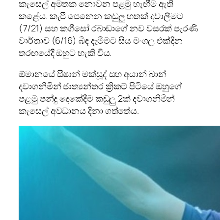
කැසෙල් අමතක නොවන පළමු හැඟීම ඇති
කළේය. කැපී පෙනෙන කඩුලු හතක් දවාලීමට
(7/21) සහ කගීසෝ රබාඩාගේ නව වසරක් පැරණි
වාර්තාව (6/16) බිඳ දැමීමට සිය මංගල එක්දින
තරඟයේදී ඔහුට හැකි විය.
ඕමානයේ සීෂාන් මක්සූද් සහ අයාන් ඛාන්
දවාගනිමින් ජාත්‍යන්තර ක්‍රිකට් පිටියේ ඔහුගේ
පළමු පන්දු දෙකේදීම කඩුලු 2ක් දවාගනිමින්
කැසෙල් අවධානය දිනා ගත්තේය.