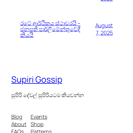
රටේ ආර්ථිකය ස්ථාවරයි –
August
ජනපති පාර්ලිමේන්තුවේදී
7, 2025
කියයි
Supiri Gossip
සුපිරි දේවල් සුපිරියටම කියවන්න
Blog
Events
About
Shop
FAQs
Patterns