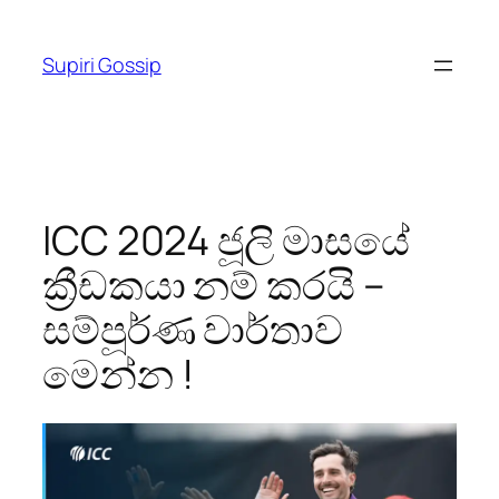
Skip
to
Supiri Gossip
content
ICC 2024 ජූලි මාසයේ
ක්‍රීඩකයා නම් කරයි –
සම්පූර්ණ වාර්තාව
මෙන්න !