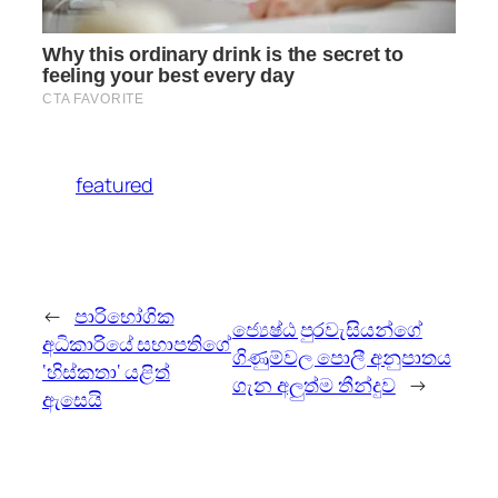
featured
←
පාරිභෝගික
ජ්‍යෙෂ්ඨ පුරවැසියන්ගේ
අධිකාරියේ සභාපතිගේ
ගිණුම්වල පොලී අනුපාතය
‘හිස්කතා‘ යළිත්
ගැන අලුත්ම තීන්දුව
→
ඇසෙයි