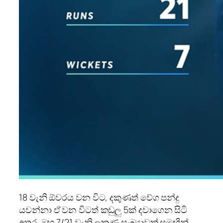
18 වැනි ඕවරය වන විට, දකුණත් වේග පන්දු
යවන්නා ඒ වන විටත් කඩුලු 5ක් දවාගෙන සිටි
අතර, ඔහු 7/21 වැනි ලකුණු සංඛ්‍යාවක් සමඟින්