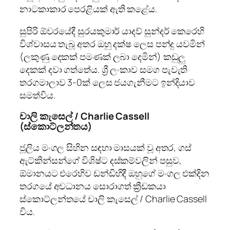
නාටකාකාර පෙරළියක් ඇති කළේය.
සුපිරි ඕවරයේදී සුරයකුමාර් යාදව් සුන්දර් කෙරෙහි
විශ්වාසය තැබූ අතර ඔහු දක්ෂ ලෙස පන්දු යවමින්
(ලකුණු දෙකක් පමණක් ලබා දෙමින්) කඩුලු
දෙකක් දවා ගත්තේය. ශ්‍රී ලංකාව සමග පැවැති
තරගමාලාව 3-0ක් ලෙස ජයගැනීමට ඉන්දියාව
සමත්විය.
චාලි කැසෙල් /
Charlie Cassell
(ස්කොට්ලන්තය)
ජූලිය මංගල සිහින සඳහා මාසයක් වූ අතර, ගස්
ඇට්කින්සන්ගේ විශිෂ්ට දස්කම්වලින් පසුව,
ඕමානයට එරෙහිව ඩන්ඩිහිදී ඔහුගේ මංගල එක්දින
තරගයේ අවධානය සොරාගත් ක්‍රීඩකයා
ස්කොට්ලන්තයේ චාලි කැසෙල් / Charlie Cassell
විය.