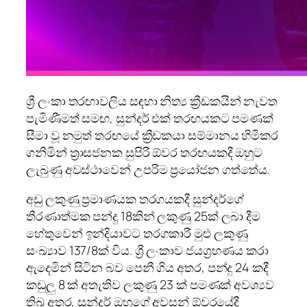
ශ්‍රී ලංකා තරඟාවලිය සඳහා නිත්‍ය ක්‍රීඩකයින් නැවත
පැමිණීමත් සමඟ, සුන්දර් එක් තරඟයකට පමණක්
සීමා වූ නමුත් තරඟයේ ක්‍රීඩකයා සම්මානය හිමිකර
ගනිමින් ත්‍රාසජනක සුපිරි ඕවර තරඟයකදී ඔහුට
ලැබුණු අවස්ථාවෙන් උපරිම ප්‍රයෝජන ගත්තේය.
අඩු ලකුණු ප්‍රමාණයක තරගයකදී සුන්දර්ගේ
තීරණාත්මක පන්දු 18කින් ලකුණු 25ක් ලබා දීම
හේතුවෙන් ඉන්දියාවට තරගකාරී මුළු ලකුණු
සංඛ්‍යාව 137/8ක් විය. ශ්‍රී ලංකාව ජයග්‍රහණය කරා
ඇදෙමින් සිටින බව පෙනී ගිය අතර, පන්දු 24 කදී
කඩුලු 8 ක් අතැතිව ලකුණු 23 ක් පමණක් අවශ්‍යව
තිබූ අතර, සුන්දර් ඔහුගේ අවසන් ඕවරයේදී