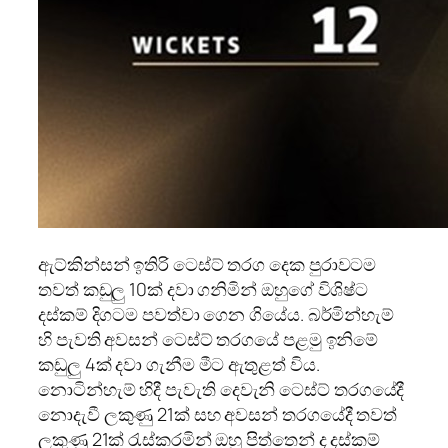
ඇට්කින්සන් ඉතිරි ටෙස්ට් තරග දෙක පුරාවටම
තවත් කඩුලු 10ක් දවා ගනිමින් ඔහුගේ විශිෂ්ට
දස්කම් දිගටම පවත්වා ගෙන ගියේය. බර්මින්හැම්
හි පැවති අවසන් ටෙස්ට් තරගයේ පළමු ඉනිමේ
කඩුලු 4ක් දවා ගැනීම මීට ඇතුළත් විය.
නොටින්හැම් හිදී පැවැති දෙවැනි ටෙස්ට් තරගයේදී
නොදැවී ලකුණු 21ක් සහ අවසන් තරගයේදී තවත්
ලකුණු 21ක් රැස්කරමින් ඔහු පිත්තෙන් ද දස්කම්