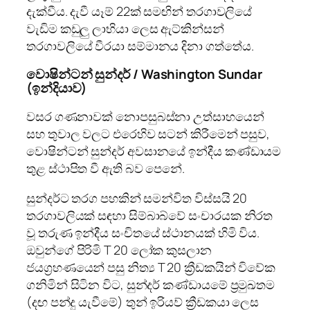
දැක්වීය. දැවී යෑම් 22ක් සමඟින් තරගාවලියේ
වැඩිම කඩුලු ලාභියා ලෙස ඇට්කින්සන්
තරගාවලියේ වීරයා සම්මානය දිනා ගත්තේය.
වොෂින්ටන්
සුන්දර්
/
Washington Sundar
(
ඉන්දියාව
)
වසර ගණනාවක් නොපසුබස්නා උත්සාහයෙන්
සහ තුවාල වලට එරෙහිව සටන් කිරීමෙන් පසුව,
වොෂින්ටන් සුන්දර් අවසානයේ ඉන්දීය කණ්ඩායම
තුළ ස්ථාපිත වී ඇති බව පෙනේ.
සුන්දර්ට තරග පහකින් සමන්විත විස්සයි 20
තරගාවලියක් සඳහා සිම්බාබ්වේ සංචාරයක නිරත
වූ තරුණ ඉන්දීය සංචිතයේ ස්ථානයක් හිමි විය.
ඔවුන්ගේ පිරිමි T 20 ලෝක කුසලාන
ජයග්‍රහණයෙන් පසු නිත්‍ය T 20 ක්‍රීඩකයින් විවේක
ගනිමින් සිටින විට, සුන්දර් කණ්ඩායමේ ප්‍රමුඛතම
(දඟ පන්දු යැවීමේ) තුන් ඉරියව් ක්‍රීඩකයා ලෙස