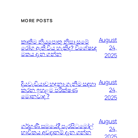
MORE POSTS
August
කෘතිම නියපොතු නිසා සමේ
රෝග ඇති විය හැකිද? විශේෂඥ
24,
මතය දැන ගන්න
2025
August
දියවැඩියාව හඳුනා ගැනීම සඳහා
කරන ඉහළම පරීක්ෂණ
24,
මොනවාද ?
2025
August
ගර්භණී සමයේදී පැරසිටමෝල්
24,
භාවිතය අවදානම් දැන ගන්න
2025