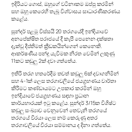
ඉදිරියට ගොස්, ඔහුගේ වටිනාකම ඔප්පු කරමින්
සහ ඔහු කෙරෙහි තැබූ විශ්වාසය සාධාරණීකරණය
කළේය.
සුන්දර් පළමු විස්සයි 20 තරගයේදී ඉන්දියාවේ
අනපේක්ෂිත පරාජයේ දී කැපී පෙනෙන දක්ෂතා
දැක්වූ දීප්තිමත් ක්‍රීඩකයින්ගෙන් කෙනෙකි.
ආකර්ෂණීය පන්දු යැවීමක නිරත වෙමින් ලකුණු
11කට කඩුලු 2ක් දවා ගත්තේය.
ඉතිරි තරග හතරේදීම තවත් කඩුලු 6ක් දවාගනිමින්
සහ 4-1ක් ලෙස තරගාවලියේ ජයග්‍රහණය වාර්තා
කිරීමට කණ්ඩායමට උපකාර කරමින් ඔහු
ඉන්දියාවේ ජයග්‍රහණය සඳහා ප්‍රධාන
කාර්යභාරයක් ඉටු කළේය. සුන්දර් 3/15ක විශිෂ්ට
කඩුලු සංඛ්‍යාව වෙනුවෙන් තෙවැනි තරගයේ
තරගයේ වීරයා ලෙස නම් කෙරුණු අතර
තරගාවලියේ වීරයා සම්මානය ද දිනා ගත්තේය.