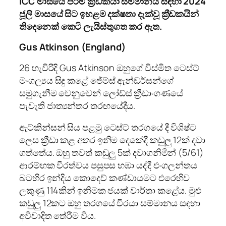
ICC
මාසයේ පිරිමි ක්‍රීඩකයා සම්මානය සඳහා
2024
ජූලි මාසයේ සිට ඉහළම දක්ෂතා දැක්වූ ක්‍රීඩකයින්
තිදෙනෙක් කෙටි ලැයිස්තුගත කර ඇත.
Gus Atkinson (England)
26 හැවිරිදි Gus Atkinson ඔහුගේ විස්මිත ටෙස්ට්
මංගල්‍යය සිදු කළේ ජේම්ස් ඇන්ඩර්සන්ගේ
සමුගැනීම වෙනුවෙන් ලෝඩ්ස් ක්‍රීඩාංගණයේ
පැවැති ජාත්‍යන්තර තරඟයේදීය.
ඇට්කින්සන් සිය පළමු ටෙස්ට් තරගයේ දී විශිෂ්ට
ලෙස ක්‍රීඩා කළ අතර ඉනිම දෙකේදී කඩුලු 12ක් දවා
ගත්තේය. ඔහු තවත් කඩුලු 5ක් දවාගනිමින් (5/61)
ආරම්භක වීරත්වය පසුපස හඹා යද්දී එංගලන්තය
බටහිර ඉන්දිය කොදෙව් කණ්ඩායමට එරෙහිව
ලකුණු 114කින් ඉනිමක ජයක් වාර්තා කළේය. මුළු
කඩුලු 12කට ඔහු තරගයේ වීරයා සම්මානය සඳහා
අවිවාදිත තේරීම විය.