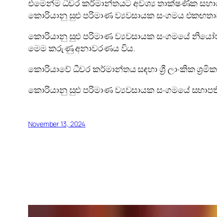
එමෙන්ම ධීවර කර්මාන්තයට අවශ්‍ය තාක්ෂණික සහාය
කොරියානු සුළු පරිමාණ ව්‍යවසායක සංගමය එකඟතා
කොරියානු සුළු පරිමාණ ව්‍යවසායක සංගමයේ නියෝජි
මෙම කරුණු අනාවරණය විය.
කොරියාවේ ධීවර කර්මාන්තය සඳහා ශ්‍රී ලාංකික ශ්‍ර
කොරියානු සුළු පරිමාණ ව්‍යවසායක සංගමයේ සභාපති 
November 13, 2024