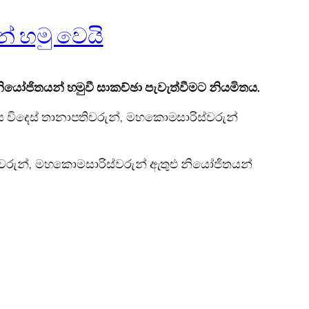
් හමු වෙයි
ියෝජිතයන් හමුවී සාකච්ඡා පැවැත්වීමට නියමිතය.
ෙස විදෙස් තානාපතිවරුන්, මහකොමසාරිස්වරුන්
ිවරුන්, මහකොමසාරිස්වරුන් ඇතුළු නියෝජිතයන්