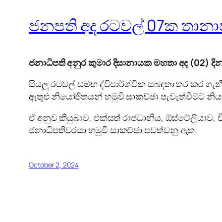
ජනපති අද රටවල් 07ක තානා
ජනාධිපති අනුර කුමාර දිසානායක මහතා අද (02) ද
සියලු රටවල් සමඟ ද්විපාර්ශ්වික සබඳතා තර කර ගැ
ඇතුළු නියෝජිතයන් හමුවී සාකච්ඡා පැවැත්වීමට නිය
ඒ අනුව කියුබාව, එක්සත් රාජධානිය, ඕස්ටේලියා
ජනාධිපතිවරයා හමුවී සාකච්ඡා පවත්වනු ඇත.
October 2, 2024