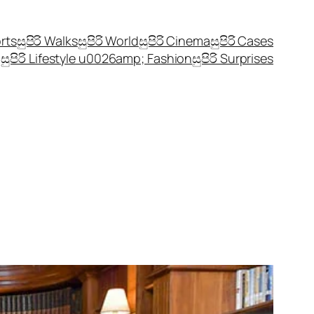
orts
සුපිරි Walks
සුපිරි World
සුපිරි Cinema
සුපිරි Cases
සුපිරි Lifestyle u0026amp; Fashion
සුපිරි Surprises