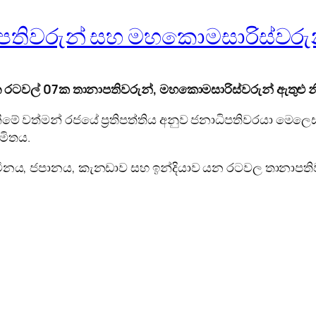
පතිවරුන් සහ මහකොමසාරිස්වරුන
ින රටවල් 07ක තානාපතිවරුන්, මහකොමසාරිස්වරුන් ඇතුළු න
නීමේ වත්මන් රජයේ ප්‍රතිපත්තිය අනුව ජනාධිපතිවරයා මෙල
මිතය.
ව, චිනය, ජපානය, කැනඩාව සහ ඉන්දියාව යන රටවල තානාපත