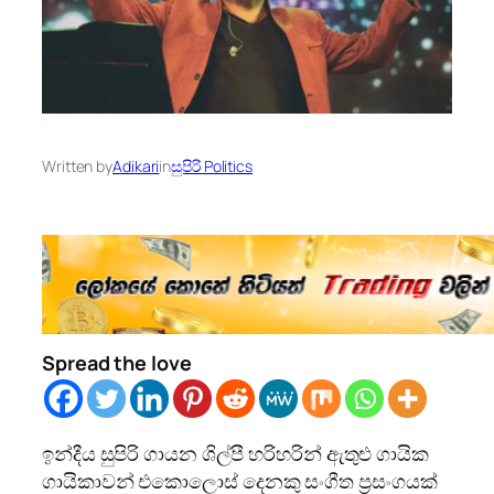
Written by
Adikari
in
සුපිරි Politics
Spread the love
ඉන්දීය සුපිරි ගායන ශිල්පී හරිහරින් ඇතුළු ගායික
ගායිකාවන් එකොලොස් දෙනකු සංගීත ප්‍රසංගයක්