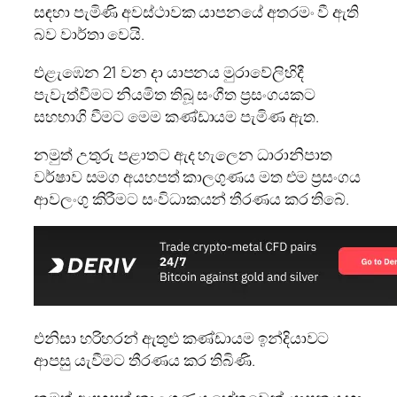
සඳහා පැමිණි අවස්ථාවක යාපනයේ අතරමං වී ඇති
බව වාර්තා වෙයි.
එළැඹෙන 21 වන දා යාපනය මුරාවේලිහිදී
පැවැත්වීමට නියමිත තිබූ සංගීත ප්‍රසංගයකට
සහභාගි වීමට මෙම කණ්ඩායම පැමිණ ඇත.
නමුත් උතුරු පළාතට ඇද හැලෙන ධාරානිපාත
වර්ෂාව සමග අයහපත් කාලගුණය මත එම ප්‍රසංගය
ආවලංගු කිරීමට සංවිධාකයන් තීරණය කර තිබේ.
එනිසා හරිහරන් ඇතුළු කණ්ඩායම ඉන්දියාවට
ආපසු යැවීමට තීරණය කර තිබිණි.