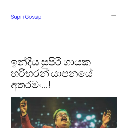
Skip
to
Supiri Gossip
content
ඉන්දීය සුපිරි ගායක
හරිහරන් යාපනයේ
අතරමං…!