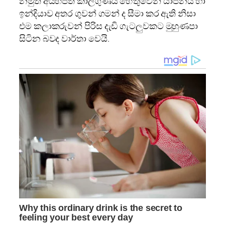
නමුත් අයහපත් කාලගුණය හේතුවෙන් යාපනය හා
ඉන්දියාව අතර ගුවන් ගමන් ද සීමා කර ඇති නිසා
එම කලාකරුවන් පිරිස දැඩි ගැටලුවකට මුහුණපා
සිටින බවද වාර්තා වෙයි.