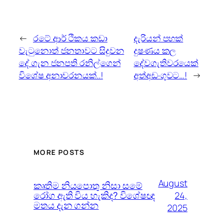
←
රටේ ආර් ථිකය කඩා
දැරියන් පහක්
වැටුනොත් ජනතාවට සිදුවන
දුෂණය කල
දේ ගැන ජනපති රනිල්ගෙන්
දේවගැතිවරයෙක්
විශේෂ අනාවරනයක්..!
අත්අඩංගුවට…!
→
MORE POSTS
August
කෘතිම නියපොතු නිසා සමේ
රෝග ඇති විය හැකිද? විශේෂඥ
24,
මතය දැන ගන්න
2025