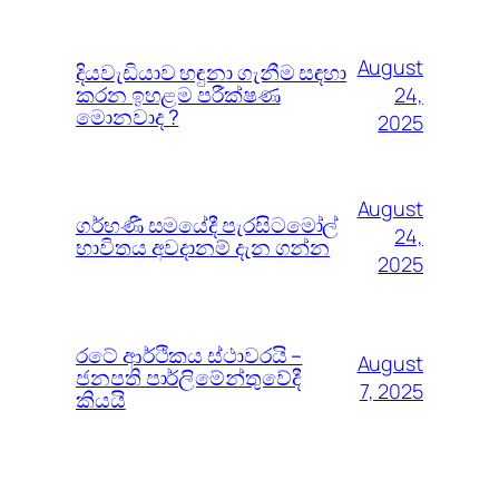
August
දියවැඩියාව හඳුනා ගැනීම සඳහා
කරන ඉහළම පරීක්ෂණ
24,
මොනවාද ?
2025
August
ගර්භණී සමයේදී පැරසිටමෝල්
24,
භාවිතය අවදානම් දැන ගන්න
2025
රටේ ආර්ථිකය ස්ථාවරයි –
August
ජනපති පාර්ලිමේන්තුවේදී
7, 2025
කියයි