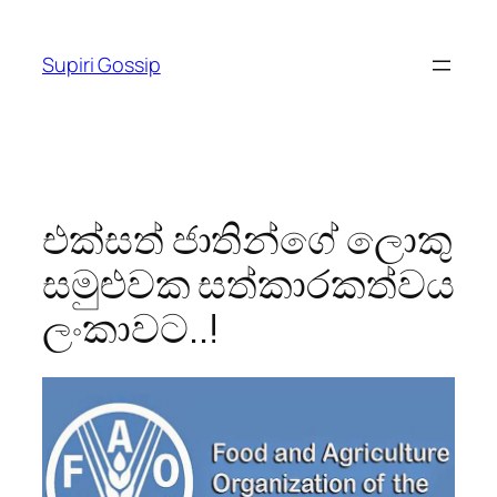
Skip
to
Supiri Gossip
content
එක්සත් ජාතින්ගේ ලොකු
සමුළුවක සත්කාරකත්වය
ලංකාවට..!