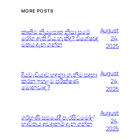
MORE POSTS
August
කෘතිම නියපොතු නිසා සමේ
රෝග ඇති විය හැකිද? විශේෂඥ
24,
මතය දැන ගන්න
2025
August
දියවැඩියාව හඳුනා ගැනීම සඳහා
කරන ඉහළම පරීක්ෂණ
24,
මොනවාද ?
2025
August
ගර්භණී සමයේදී පැරසිටමෝල්
24,
භාවිතය අවදානම් දැන ගන්න
2025