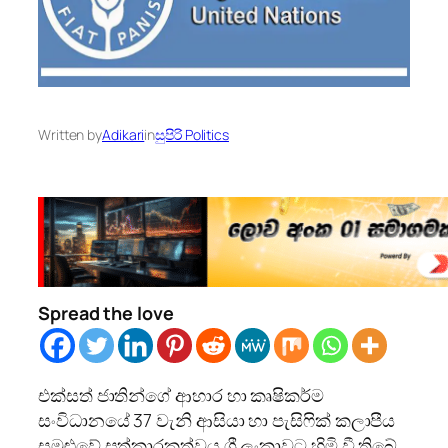
Written by
Adikari
in
සුපිරි Politics
Spread the love
එක්සත් ජාතින්ගේ ආහාර හා කෘෂිකර්ම
සංවිධානයේ 37 වැනි ආසියා හා පැසිෆික් කලාපීය
සමුළුවේ සත්කාරකත්වය ශ්‍රී ලංකාවට හිමි වී තිබේ.