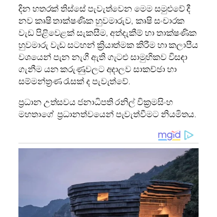
දින හතරක් තිස්සේ පැවැත්වෙන මෙම සමුළුවේ දී
නව කෘෂි තාක්ෂණික හුවමාරුව, කෘෂි සංචාරක
වැඩ පිළිවෙළක් සැකසීම, අත්දැකීම් හා තාක්ෂණික
හුවමාරු වැඩ සටහන් ක්‍රියාත්මක කිරීම හා කලාපීය
වශයෙන් පැන නැගී ඇති ගැටළු සාමුහිකව විසඳා
ගැනීම යන කරුණුවලට අදාලව සාකච්ඡා හා
සම්මන්ත්‍රණ රැසක් ද පැවැත්වේ.
ප්‍රධාන උත්සවය ජනාධිපති රනිල් වික්‍රමසිංහ
මහතාගේ ප්‍රධානත්වයෙන් පැවැත්වීමට නියමිතය.