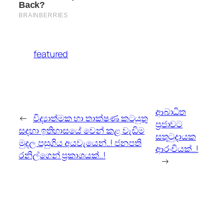
featured
ආබාධිත
←
විද්‍යාත්මක හා තාක්ෂණ කටයුතු
ප්‍රජාවට
සදහා ඉතිහාසයේ වෙන් කළ වැඩිම
සතුටුදායක
මුදල පසුගිය අයවැයෙන්..! ජනපති
ආරංචියක්..!
රනිල්ගෙන් ප්‍රකාශයක්..!
→