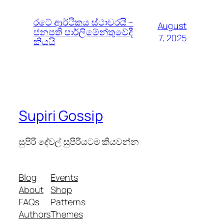
රටේ ආර්ථිකය ස්ථාවරයි –
August
ජනපති පාර්ලිමේන්තුවේදී
7, 2025
කියයි
Supiri Gossip
සුපිරි දේවල් සුපිරියටම කියවන්න
Blog
Events
About
Shop
FAQs
Patterns
Authors
Themes