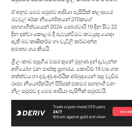
ඒ අනුව මෙම සමුළුව ආසියා පැසිපික් කලාපයේ
රටවල් 40ක නියෝජිතයන් 270කගේ
සහභාගීත්වයෙන් 2024 පෙබරවාරි 19 දින සිට 22
දින දක්වා කොළඹ දී පැවැත්වීමට කටයුතු යොදා
ඇති බව කෘෂිකර්ම හා වැවිලි කර්මාන්ත
අමාත්‍යංශය කියයි.
ශ්‍රී ලංකාව පසුගිය වසර තුනේ මුහුණ දුන් දැවැන්ත
අභියෝග වන පාස්කු ප්‍රහාරය, කොවිඩ් 19 වසංගත
තත්ත්වය හා දරුණු ආර්ථික අර්බුදයෙන් පසු වැඩිම
රාජ්‍ය නියෝජිතයින් පිරිසක් එකවර සහභාගී වන
නිල සමුළුව ද මෙම ආසියා පැසිෆික් සමුළුවයි.