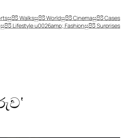
orts
සුපිරි Walks
සුපිරි World
සුපිරි Cinema
සුපිරි Cases
සුපිරි Lifestyle u0026amp; Fashion
සුපිරි Surprises
රුව‘