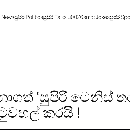
රි News
සුපිරි Politics
සුපිරි Talks u0026amp; Jokes
සුපිරි Sp
ත් ‘සුපිරි ටෙනිස් ත
ිටුවහල් කරයි !