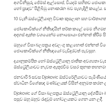
අගවිනිසුරු ජේම්ස් ඇල්සොප්, වියදම් සහිතව ජොක
හෝ ප්‍රඥාව” පිළිබිඹු නොකරන බව පැහැදිලි කළේය.
10 වැනි ඔස්ට්‍රේලියානු විවෘත කුසලාන සහ වාර්තාග
ජෝකොවික්ගේ නීතීඥයින් තර්ක කළේ මෙම නිගමන
අදහස් ඇත්ත වශයෙන්ම නොසොයා එන්නත් කිරීම පිළි
ඔහුගේ වීසා බලපත්‍රය අවලංගු කළහොත් එන්නත් ව
ජොකොවික්ගේ නීතීඥයෝ වැඩිදුරටත් පැවසූහ.
දයානුකම්පිත හෝ ඕස්ට්‍රේලියානු ජාතික අවශ්‍යතා වැ
ඕස්ට්‍රේලියාවට නැවත ඇතුළුවීම වසර තුනක තහනම
ජනවාරි 5 සවස Djokovic ඕස්ට්රේලියාවට පැමිණියේය. 
ස්වාධීන විශේෂඥ මණ්ඩලයක් විසින් අනුමත කරන ලද
Djokovic ගේ වීසා බලපත්‍රය ඕස්ට්‍රේලියානු දේශසී
පසුව ඔහු ඔහුව රැඳවුම් හෝටලයකට ගෙන යන ලදී.