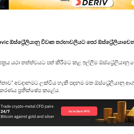
c ඕස්ට්‍රේලියානු විවෘත තරඟාවලියට පෙර ඕස්ට්‍රේලියාවෙන
රය යථා තත්ත්වයට පත් කිරීමට කළ ඉල්ලීම ඕස්ට්‍රේලියානු ෆ
න්තාව” අවදානමට ලක්විය හැකි පදනම මත ඕස්ට්‍රේලියානු ආග
කරණය ප්‍රතික්ෂේප කළේය.