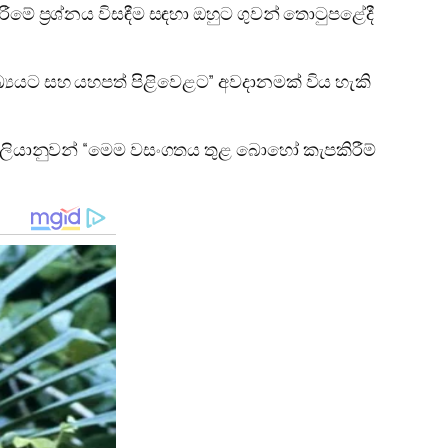
ීමේ ප්‍රශ්නය විසඳීම සඳහා ඔහුට ගුවන් තොටුපළේදී
‍යයට සහ යහපත් පිළිවෙළට” අවදානමක් විය හැකි
ට්‍රේලියානුවන් “මෙම වසංගතය තුළ බොහෝ කැපකිරීම්