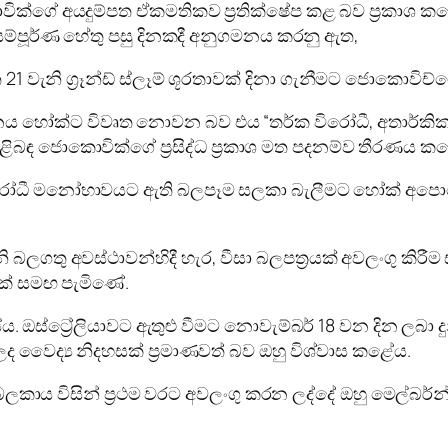
ොවික්ගේ අයදුම්පත ඒකමතිකව ප්‍රතික්ෂේප කළ බව ප්‍රකාශ
 සම්පූර්ණ හේතු පසු දිනකදී අනුගමනය කරනු ඇත,
ත 21 වැනි ග්‍රෑන්ඩ් ස්ලෑම් ශූරතාවක් දිනා ගැනීමට ජොකොව
ය හෝක්ට විවෘත නොවන බව එය “තර්ක විරෝධී, අතාර්කි
බඳ ජොකොවික්ගේ ප්‍රසිද්ධ ප්‍රකාශ මත පදනම්ව තීරණය ක
ිරෝධී මනෝභාවයට ඇති බලපෑම සලකා බැලීමට හෝක් අපොහොසත
නි බලගතු අවස්ථාවන්හිදී හැර, වීසා බලපත්‍රයක් අවලංගු කිර
ක් සමඟ පැමිණේ.
ඔස්ට්‍රේලියාවට ඇතුළු වීමට නොවැම්බර් 18 වන දින ලබා දුන්
 වෛද්‍ය නිදහසක් ප්‍රමාණවත් බව ඔහු විශ්වාස කළේය.
මා බලකාය විසින් ප්‍රථම වරට අවලංගු කරන ලද්දේ ඔහු මෙල්බ