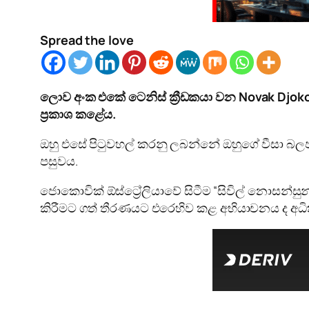
Spread the love
ලොව අංක එකේ ටෙනිස් ක්‍රීඩකයා වන Novak Djokovi
ප්‍රකාශ කළේය.
ඔහු එසේ පිටුවහල් කරනු ලබන්නේ ඔහුගේ වීසා බලපත්‍
පසුවය.
ජොකොවික් ඕස්ට්‍රේලියාවේ සිටීම “සිවිල් නොසන්සු
කිරීමට ගත් තීරණයට එරෙහිව කළ අභියාචනය ද අධි