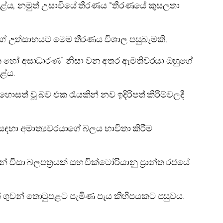
 කළේය, නමුත් උසාවියේ තීරණය “තීරණයේ කුසලතා
ිච්ගේ උත්සාහයට මෙම තීරණය විශාල පසුබෑමකි.
ක හෝ අසාධාරණ” නිසා වන අතර ඇමතිවරයා ඔහුගේ
ළේය.
් වූ බව එක රැයකින් නව ඉදිරිපත් කිරීම්වලදී
ීම සඳහා අමාත්‍යවරයාගේ බලය භාවිතා කිරීම
 වීසා බලපත්‍රයක් සහ වික්ටෝරියානු ප්‍රාන්ත රජයේ
ර්න් ගුවන් තොටුපළට පැමිණ පැය කිහිපයකට පසුවය.