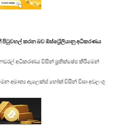
් පිටුවහල් කරන බව ඕස්ට්‍රේලියානු අධිකරණය
ෙඩරල් අධිකරණය විසින් ප්‍රතික්ෂේප කිරීමෙන්
මන අමාත්‍ය ඇලෙක්ස් හෝක් විසින් වීසා අවලංගු