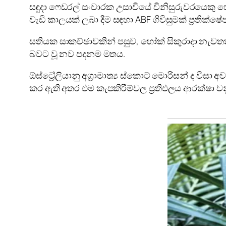
සඳුදා ෆෙඩරල් සංචාරක උසාවියේ විනිසුරුවරයෙකු ජොක
වැඩි කාලයක් ලබා දීම සඳහා ABF ගිවිසුමක් ප්‍රති
සතියක සාකච්ඡාවකින් පසුව, හෝක් සිකුරාදා නැව
බවට වූ නව පදනම මතය.
ඕස්ට්‍රේලියානු අග්‍රාමාත්‍ය ස්කොට් මොරිසන් ද 
කර ඇති අතර එම කැපකිරීම්වල ප්‍රතිඵලය ආරක්ෂා ව