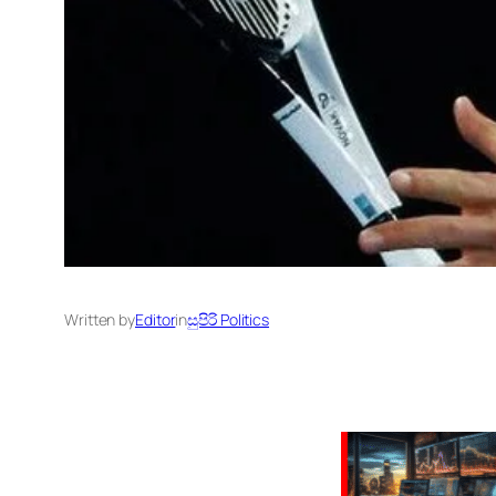
Written by
Editor
in
සුපිරි Politics