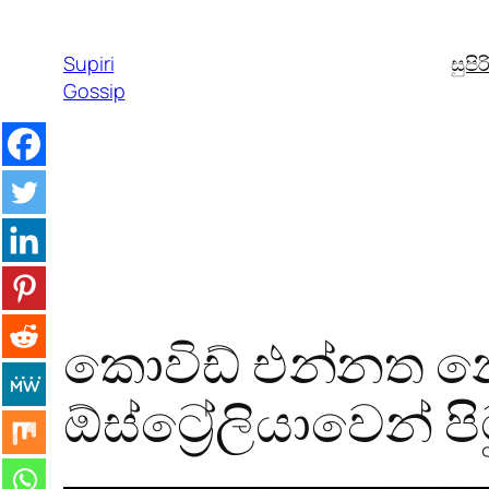
Skip
to
Supiri
සුපි
content
Gossip
කොවිඩ් එන්නත නොග
ඕස්ට්‍රේලියාවෙන් ප