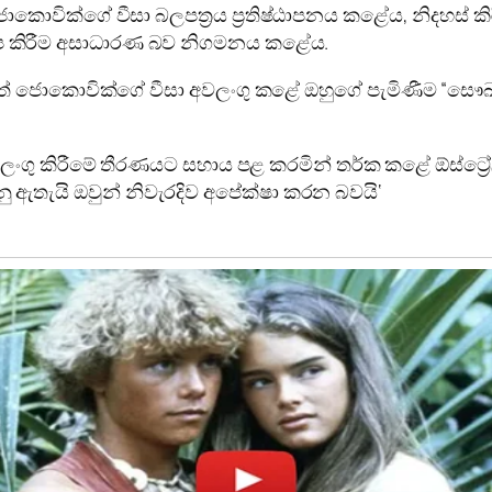
ොවික්ගේ වීසා බලපත්‍රය ප්‍රතිෂ්ඨාපනය කළේය, නිදහස් කිර
ක්ෂේප කිරීම අසාධාරණ බව නිගමනය කළේය.
තත් ජොකොවික්ගේ වීසා අවලංගු කළේ ඔහුගේ පැමිණීම “සෞඛ්
වීසා අවලංගු කිරීමේ තීරණයට සහාය පළ කරමින් තර්ක කළේ ඕස්
නු ඇතැයි ඔවුන් නිවැරදිව අපේක්ෂා කරන බවයි‘