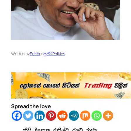
Written by
Editor
in
සුපිරි Politics
Spread the love
කිසි දිනෙක රනිල්ට රටේ රාජ්‍ය