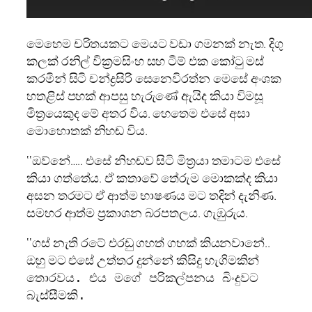
මෙහෙම චරිතයකට මෙයට වඩා ගමනක් නැත. දිගු
කලක් රනිල් වික‍්‍රමසිංහ සහ ටීම් එක කෝටු මස්
කරමින් සිටි චන්ද්‍රසිරි සෙනෙවිරත්න මෙසේ අංශක
හතළිස් පහක් ආපසු හැරුණේ ඇයිද කියා විමසූ
මිත‍්‍රයෙකුද මේ අතර විය. හෙතෙම එසේ අසා
මොහොතක් නිහඬ විය.
‘‘ඔව්නේ….. එසේ නිහඬව සිටි මිත‍්‍රයා තමාටම එසේ
කියා ගත්තේය. ඒ කතාවේ තේරුම මොකක්ද කියා
අසන තරමට ඒ ආත්ම භාෂණය මට තදින් දැනිණ.
සමහර ආත්ම ප‍්‍රකාශන බරපතලය. ගැඹුරුය.
‘‘ගස් නැති රටේ එරඬු ගහත් ගහක් කියනවානේ..
ඔහු මට එසේ උත්තර දුන්නේ කිසිදු හැ
ගිමකින්
තොරවය. එය මගේ පරිකල්පනය බිංදුවට
බැස්සීමකි.