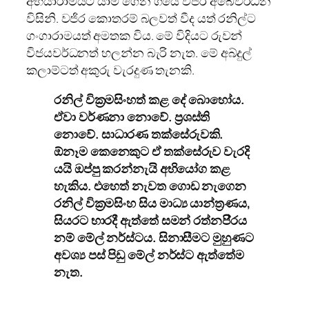
අභයාරාමයට යාම ගෙන ගියේ වජිර අබේවර්ධන
විසිනි. වජිර කොතරම් බලවත් වීද යත් රනිල්ට
ගංගාරාමයත් අමතක විය. මේ විදියට රුවන්
විජයවර්ධනත් හලන්න බැරි නැත. මේ අබ්දුල්
කලාම්ටත් අකුරු වැරදුණ තැනකි.
රනිල් වික‍්‍රමසිංහත් කළ දේ බොහෝය.
ඒවා වර්ණනා නොවේ. ප‍්‍රශස්ති
නොවේ. සාධාරණ තක්සේරුවකි.
ඕනෑම කෙනෙකුට ඒ තක්සේරුව වැරදි
යයි ඔප්පු කරන්නැයි අභියෝග කළ
හැකිය. එහෙත් නැවත ගොඩ නැගෙන
රනිල් වික‍්‍රමසිංහ සිය මාධ්‍ය යාන්ත‍්‍රණය,
සියරට භාරදී ඇත්තේ සමන් රත්නපි‍්‍රය
නම් මේල් නර්ස්ටය. සිනාසීමට මුහුණට
අවශ්‍ය පස් පිඩු මේල් නර්ස්ට ඇත්තේම
නැත.