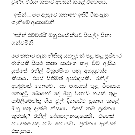
වුණා. වීරයා කතාව අවසන් කළේ එහෙමය.
‘‘ඉතින්…. මම ඇසුවේ කතාවේ ඉතිරි ටික දැන
ගැනීමේ ආසාවෙනි.
‘‘ඉතින් එච්චරයි‘ ඔහු එසේ කීවේ සියල්ල සිනා
ගන්වමිනි.
මේ කතාව ගැන නීතිඥ යහලූවන් පළ කළ ප‍්‍රතිචාර
රාශියකි. සිය
ථ කතා සාරාංශ කළ විට ඇසිය
යුත්තේ රනිල් වික‍්‍රමසිංහ යනු අහඹුුවක්ද
කියාය. එසේ සිතීමත් අපරාදයකි. රනිල්
අහඹුවක් නොවේ. දස මාසයක් තුළ විපක්‍ෂය
නොදුටු බොහෝ දේ ඔහු විනාඩි හයක් තුළ
පාර්ලිමේන්තු ගිය මුල් දිනයේම ප‍්‍රකාශ කළේ
ඔහු සතු දැක්ම නිසාය. එසේ නම් ප‍්‍රශ්නය
කුමක්ද? රනිල් දේශපාලනඥයෙකි. එහෙත්
නායකයෙකු නම් නොවේ. ප‍්‍රශ්නය ඇත්තේ
එතැනය.