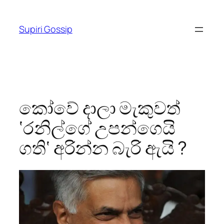
Skip
to
Supiri Gossip
content
කෝවේ දාලා මැකුවත්
‘රනිල්ගේ උපන්ගෙයි
ගති‘ අරින්න බැරි ඇයි ?