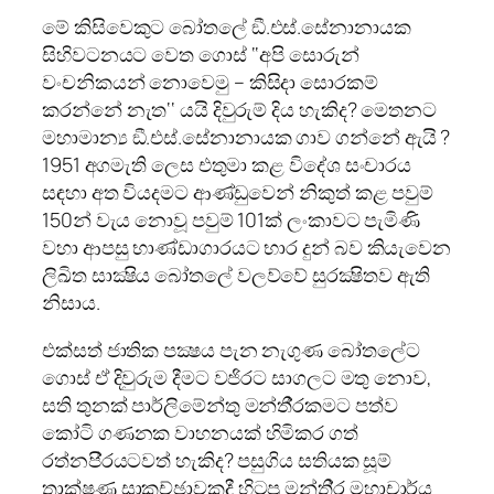
මේ කිසිවෙකුට බෝතලේ ඞී.එස්.සේනානායක
සිහිවටනයට වෙත ගොස් ‘‘අපි සොරුන්
වංචනිකයන් නොවෙමු – කිසිදා සොරකම්
කරන්නේ නැත‘‘ යයි දිවුරුම් දිය හැකිද? මෙතනට
මහාමාන්‍ය ඞී.එස්.සේනානායක ගාව ගන්නේ ඇයි ?
1951 අගමැති ලෙස එතුමා කළ විදේශ සංචාරය
සඳහා අත වියදමට ආණ්ඩුවෙන් නිකුත් කළ පවුම්
150න් වැය නොවූ පවුම් 101ක් ලංකාවට පැමිණි
වහා ආපසු භාණ්ඩාගාරයට භාර දුන් බව කියැවෙන
ලිඛිත සාක්‍ෂිය බෝතලේ වලව්වේ සුරක්‍ෂිතව ඇති
නිසාය.
එක්සත් ජාතික පක්‍ෂය පැන නැගුණ බෝතලේට
ගොස් ඒ දිවුරුම දීමට වජිරට සාගලට මතු නොව,
සති තුනක් පාර්ලිමේන්තු මන්තී‍්‍රකමට පත්ව
කෝටි ගණනක වාහනයක් හිමිකර ගත්
රත්නපි‍්‍රයටවත් හැකිද? පසුගිය සතියක සූම්
තාක්ෂණ සාකච්ඡාවකදී හිටපු මන්ති‍්‍ර මහාචාර්ය