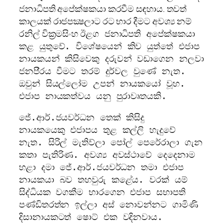
ජනාධිපති අපේක්ෂකයා කරවීම සඳහාය. තවත්
කාලයක් රාජපක්‍ෂලාට රට භාර දීමට අවශ්‍ය නම්
රනිල් වික‍්‍රමසිංහ ඊළ
ග ජනාධිපති අපේක්ෂකයා
කළ යුතුවේ. විශේෂයෙන් කිව යුත්තේ එජාප
නායකයන් කිසිවෙකු දරුවන් වඩාගෙන නලවා
ජනපි‍්‍රය වීමට තරම් දුර්වල වුණේ නැත.
ඔවුන් සියල්ලෝම උපන් නායකයෝ වූහ.
එජාප නායකත්වය යනු පුරාවෘතයකි.
ජේ.ආර්.ජයවර්ධන තෙක් කිසිදු
නායකයෙකු එජාපය තුළ කල්ලි හැදුවේ
නැත. සිරිල් මැතිව්ලා පෝල් පෙරේරාලා ගැන
කතා පැතිරිණ. අවශ්‍ය අවස්ථාවේ දෙදෙනාම
හළා දමා ජේ.ආර්.ජයවර්ධන තමා එජාප
නායකයා බව තහවුරු කළේය. වරක් යම්
සිද්ධියක වගකීම භාරගෙන එජාප සභාපති
පණ්ඩිතරත්න ඉල්ලා අස් නොවන්නට ගාමිණි
දිසානායකටත් ෂොට් එක වදිනවාය.