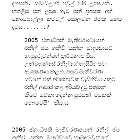
දහසකි. සමෘධිලාභි පවුල් විසි ලක්‍ෂයකි.
හතළිස් පන් ලක්‍ෂ හැට පන් දහසක් අත්
නොසොල්ලා කටවල් සොලවන රටක හෙට
දවස.......?
2005 ජනාධිපති මැතිවරණයෙන්
ථවාවේ
රනිල් ජය ගනීවි යන්න මාදු
හාමුදුරුවන්ගේ ප‍්‍රාර්ථනාව විය.
උන්වහන්සේ රනිල්ගේ හැසිරීම් පවා
අධික්‍ෂණය කළහ. පසුව මැතිවරණ
සටනේ එක් අවස්තාවක වැඩිහිටියෙකුට
රනිල් ආචාර කළ ඉරියව් දුටු එතුමන්
කීවේ ‘මේකා හදන්න පු
ථවන් එකෙක්
නොවෙයි‘ කියාය
2005 ජනාධිපති මැතිවරණයෙන් රනිල් ජය
ථවාවේ හාමුදුරුවන්ගේ
ගනීවි යන්න මාදු