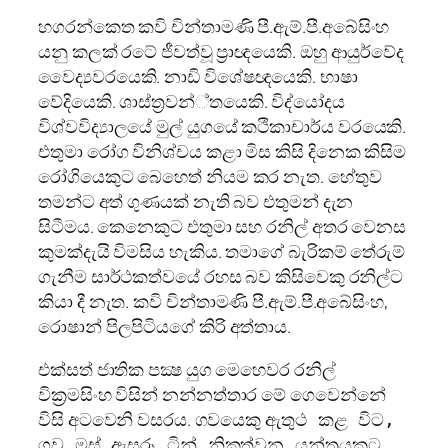
ගරන්කෙත කවි චින්තාමණි පී.ඇම්.පී.අබේසිංහ
හ
යනු කලක් රටේ ජීවත්වූ ප‍්‍රාඥයෙකි. ඔහු ආයුර්වේද
වෛද්‍යවරයෙකි. නාඩි විශේෂඥයෙකි. භාෂා
වේදියෙකි. ශාස්ත‍්‍රවන්්තයෙකි. විද්යෝදය
විශ්වවිද්‍යාලයේ මුල් යුගයේ කථිකාචාර්ය වරයෙකි.
එතුමා රෝග විනිශ්චය කළා මිස කිසි දිනෙක කිසිම
රෝගියෙකුට බෙහෙත් නියම කර නැත. හේතුව
තමන්ට අත් ගුණයක් නැති බව එතුමන් දැන
සිටීමය. කෙනෙකුට එතුමා සහ රනිල් අතර වෙනස
කුමක්දැයි විමසිය හැකිය. තමාගේ බැරිකම් තේරුම්
ගැනීම සාර්ථකත්වයේ රහස බව කිසිවෙකු රනිල්ට
කියා දී නැත. කවි චින්තාමණි පී.ඇම්.පී.අබේසිංහ,
රොෂාන් පිලපිටියගේ කිරි අත්තාය.
එක්සත් ජාතික පක්‍ෂ යුග මෙහෙවර රනිල්
වික‍්‍රමසිංහ විසින් නන්නත්තාර මේ ගෙවෙන්නේ
විසි අටවෙනි වසරය. ගවයෙකු ඇතු
ථ කළ විට,
ගව මස් ඇසුරූ ටින් නිකුත්වන යන්ත‍්‍රයකට