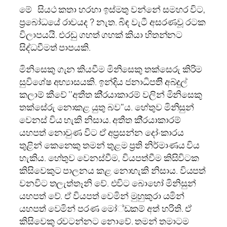
ථ කතා හරහා ඉස්මතු වන්නේ සමහර විට,
මේ සිය
ප‍්‍රබෝධයේ රාවයද ? නැත. බිඳ වැටී අසරණවූ රටක
විලාපයයි. එරඬු ගහත් ගහක් කියා හිතන්නට
සිද්ධවීමත් පාපයකි.
මිනිසෙකු ගැන කියවීම මිනිසෙකු තක්සෙරු කිරිම
සුවිශේෂ අභ්‍යාසයකි. ඉන්දිය ජනාධිපතිි අබ්දුල්
කලාම් කීවේ ‘‘අතීත කි‍්‍රයාකාරම් වලින් මිනිසෙකු
තක්සේරු නොකළ යුතු බව‘‘ය. හේතුව මිනිසුන්
වෙනස් විය හැකි නිසාය. අතීත කි‍්‍රයාකාරම්
යහපත් නොවුණ විට ඒ අප‍්‍රසන්න දෝංකාරය
තුළින් කෙනෙකු තමන් තුළම ප‍්‍රති නිර්මාණය විය
හැකිය. හේතුව වෙනස්වීම, වියපත්වීම කිසිවිටක
කිසිවෙකුට පාලනය කළ නොහැකි නිසාය. වියපත්
වනවිට තලැත්තෑනි වේ. එවිට බොහෝ මිනිසුන්
යහපත් වේ. ඒ වියපත් වෙමින් මුහුකුරා යමින්
යහපත් වෙමින් පරණ මෝ්ඩකම් අත් හරිති. ඒ
කිසිවෙකු රවටන්නට නොවේ. තමන් තමාටම