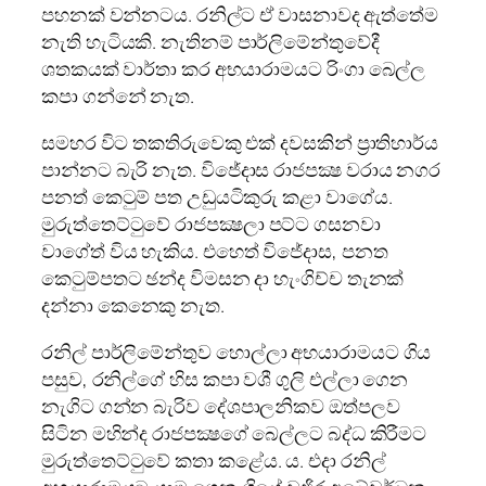
පහනක් වන්නටය. රනිල්ට ඒ වාසනාවද ඇත්තේම
නැති හැටියකි. නැතිනම් පාර්ලිමේන්තුවේදී
ශතකයක් වාර්තා කර අභයාරාමයට රිංගා බෙල්ල
කපා ගන්නේ නැත.
සමහර විට තකතිරුවෙකු එක් දවසකින් ප‍්‍රාතිහාර්ය
පාන්නට බැරි නැත. විජේදාස රාජපක්‍ෂ වරාය නගර
පනත් කෙටුම් පත උඩුයටිකුරු කළා වාගේය.
මුරුත්තෙට්ටුවේ රාජපක්‍ෂලා පට්ට ගසනවා
වාගේත් විය හැකිය. එහෙත් විජේදාස, පනත
කෙටුම්පතට ඡන්ද විමසන දා හැංගිච්ච තැනක්
දන්නා කෙනෙකු නැත.
රනිල් පාර්ලිමේන්තුව හොල්ලා අභයාරාමයට ගිය
පසුව, රනිල්ගේ හිස කපා වශී ගුලි එල්ලා ගෙන
නැගිට ගන්න බැරිව දේශපාලනිකව ඔත්පලව
සිටින මහින්ද රාජපක්‍ෂගේ බෙල්ලට බද්ධ කිරීමට
මුරුත්තෙට්ටුවේ කතා කළේය. ය. එදා රනිල්