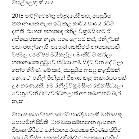
මහල්ලෙකු කියාය.
2018 පාර්ලිමේන්තු අර්බුදයේදී කරු ජයසුරිය
කතානායක ලෙස ඉටු කළ කාර්ය භාරය රටම
දනිති. එහෙත් අකෘතඥ රනිල් වික‍්‍රමසිංහට ඒ
අතීතය මතක නැත. සත්‍ය ලෙසම කරු රනිල්ටත්
වඩා මහල්ලෙකි. එහෙත් ශක්තිමත් නායකයෙකි.
විජමුලා, ජෝෂප් මයිකල්ලා, බාකිර් මාකර්ලා
කතානායක පුටුවේ හිටියා නම් සිද්ධ වන දේ බලා
ගන්ට තිබිණ. මේ කරු ජයසුරිය ආපසු කැඳවීමක්
නොවේ. රනිල් මිනිසුන් විනාස කළ ආකාරයට එක්
උදාහරණයකි. මේ රනිල් වික‍්‍රමසිංහ රත්නපි‍්‍රයලා
වෙනුවෙන් විජයවර්ධනලාත් අත තබන්නට බැරි
නැත.
මහා සංඝයා වහන්සේ රට භාරදිය හැකි මිනිසෙකු
සොයමින් සිටිති. බාර් වසා සම්භාහන ආයතන
විවෘත කිරිමට ගෝඨාභය රාජපක්‍ෂ තීරණය කිරීම
රටේ මිනිස්සු කෙසේ දකිත්ද? රාජපක්‍ෂලා රනිල්