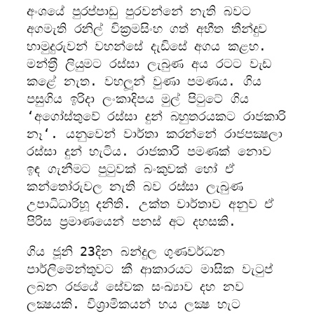
අංශයේ පුරප්පාඩු පුරවන්නේ නැති බවට
අගමැති රනිල් වික‍්‍රමසිංහ ගත් අභීත තීන්දුව
හාමුදුරුවන් වහන්සේ දැඩිසේ අගය කළහ.
මන්ත‍්‍රී ලියුමට රස්සා ලැබුණ අය රටට වැඩ
කළේ නැත. වහලූන් වුණා පමණය. ගිය
පසුගිය ඉරිදා ලංකාදිපය මුල් පිටුටේ ගිය
‘අගෝස්තුවේ රස්සා දුන් බහුතරයකට රාජකාරි
නෑ‘. යනුවෙන් වාර්තා කරන්නේ රාජපක්‍ෂලා
රස්සා දුන් හැටිය. රාජකාරි පමණක් නොව
ඉඳ ගැනීමට පුටුවක් බංකුවක් හෝ ඒ
කන්තෝරුවල නැති බව රස්සා ලැබුණ
උපාධිධාරිහූ දනිති. උක්ත වාර්තාව අනුව ඒ
පිරිස ප‍්‍රමාණයෙන් පනස් අට දහසකි.
ගිය ජූනි 23දින බන්දුල ගුණවර්ධන
පාර්ලිමේන්තුවට කී ආකාරයට මාසික වැටුප්
ලබන රජයේ සේවක සංඛ්‍යාව දහ නව
ලක්‍ෂයකි. විශ‍්‍රාමිකයන් හය ලක්‍ෂ හැට