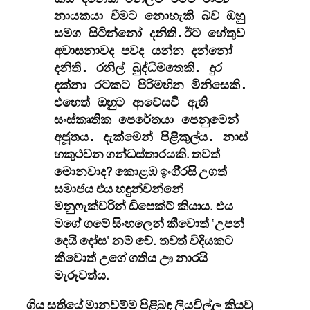
නායකයා වීමට නොහැකි බව ඔහු
සමග සිටින්නෝ දනිති.ඊට හේතුව
අවාසනාවද පවද යන්න දන්නෝ
දනිති. රනිල් බුද්ධිමතෙකි. දුර
දක්නා රටකට පිරිමහින මිනිසෙකි.
එහෙත් ඔහුට ආවේසවී ඇති
සංස්කෘතික පෙරේතයා පෙනුමෙන්
අජූතය. දැක්මෙන් පිළිකුල්ය. නාස්
ථවන ගන්ධස්තාරයකි. තවත්
හකු
මොනවාද? කොළඹ ඉංගි‍්‍රසි උගත්
සමාජය එය හඳුන්වන්නේ
මනුෆැක්චරින් ඩිපෙක්ට් කියාය. එය
මගේ ගමේ සිංහලෙන් කීවොත් ‘උපන්
දෙයි දෝස‘ නම් වේ. තවත් විදියකට
කීවොත් උගේ ගතිය ඌ නාරයි
මැරූවත්ය.
ගිය සතියේ මානවම්ම පිළිබඳ ලියවිල්ල කියවූ