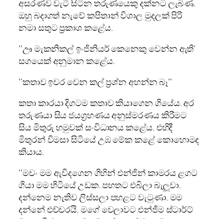
අසරණව වැටී සිටින තරුණයෙකු දක්නට ලැබිණ.
ඔහු බදාගත් නැවේ කපිතාන් විශාල මුදලක් පිරි
නමා සතුට ප‍්‍රකාශ කළේය.
’’ඌ මැකනිකල් ඉංජිනියර් කෙනෙකු වෙන්න ඇති‘
සගයෙක් අනුමාන කළේය.
‘‘කතාව ඉවර වෙන කල් ප‍්‍රශ්න අහන්න බෑ‘‘
කතා කාරයා දිගටම කතාව කියාගෙන ගියේය. අර
තරුණයා සිය ජයග‍්‍රහණය අනුස්මරණය කිරීමට
සිය මිතුරු හමුවක් සංවිධානය කළේය. එහිදී
මිතුරන් විමසා සිටියේ උඹ මේක කළේ කොහොමද
කියාය.
‘‘මචං මම ඇවිදගෙන ගිහින් එන්ජින් කාමරය ළගට
ගියා මම හිටියේ උඩක. පහතට එබිලා බැලූවා.
දන්නෙම නැතිව ලිස්සලා පහළට වැටුණා. මම
දන්නේ එච්චරයි. මගේ වෙලාවට එන්ජිම ස්ටාර්ට්