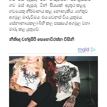
ථ කළද,
ගව මස් ඇසුරූ ටින් සියයක් ඇතු
ගවයෙකු නිර්මානය කළ නොහැකිය. හේතුව
අගමුල මාරුවීමය. එය වෙනස් විය යුතුමය.
සේනානායකලා බිහි කල පක්‍ෂයේ අගමුල වහා
මාරු කළ යුතුවේ.
නීතිඥ චන්ද්‍රසිරි සෙනෙවිරත්න විසිනි