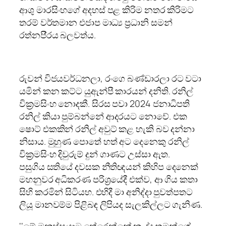
ආශු මාරසිංහගේ අදහස් පළ කිරිම නතර කිරිමට
තරම් වර්තමාන එජාප මාධ්‍ය ප‍්‍රධානි සමන්
රත්නපි‍්‍රය බලවත්ය.
රුවන් විජයවර්ධනලා, රංගෙ බණ්ඩාරලා රට වටා
යමින් කන කට්ට යුඇන්පී කාරයන් දනිති. රනිල්
වික‍්‍රමසිංහ නොදකී. සිරස පවා 2024 ජනාධිපති
රනිල් කියා පුම්බන්නේ ආදරයට නොවේ. එක
ෂොට් එකකින් රනිල් අවුට් කළ හැකි බව දන්නා
නිසාය. මුහුණ පොතේ හත් අට දෙනෙකු රනිල්
වික‍්‍රමසිංහ දිවුරුම් දුන් ගාණට උස්සා ඇත.
පසුගිය සතියේ දවසක නීතිඥයන් කිහිප දෙනෙක්
මහනුවර අධිකරණ පරිශ‍්‍රයේදී එක්ව, ආ ගිය කතා
සිහි කරමින් සිටියහ. එහිදී මා අනිද්දා පුවත්පතට
ලියූ මානවම්ම පිළිබඳ ලිපියද සැලකිල්ලට ගැනිණ.
‘‘මේ මනුස්සයාට තේරෙන්නේ නැද්ද තමන්ගේ