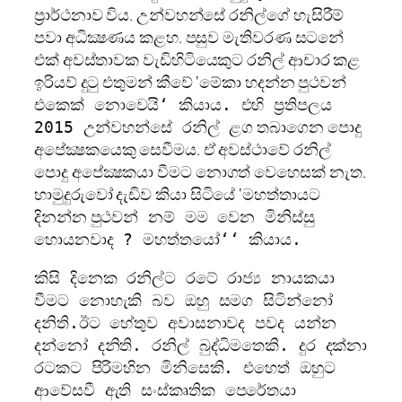
ප‍්‍රාර්ථනාව විය. උන්වහන්සේ රනිල්ගේ හැසිරීම්
පවා අධික්‍ෂණය කළහ. පසුව මැතිවරණ සටනේ
එක් අවස්තාවක වැඩිහිටියෙකුට රනිල් ආචාර කළ
ඉරියව් දුටු එතුමන් කීවේ ‘මේකා හදන්න පු
ථවන්
එකෙක් නොවෙයි‘ කියාය. එහි ප‍්‍රතිපලය
ග තබාගෙන පොදු
2015 උන්වහන්සේ රනිල් ළ
අපේක්‍ෂකයෙකු සෙවීමය. ඒ අවස්ථාවේ රනිල්
පොදු අපේක්‍ෂකයා වීමට නොගත් වෙහෙසක් නැත.
හාමුදුරුවෝ දැඩිව කියා සිටියේ ‘මහත්තායට
දිනන්න පු
ථවන් නම් මම වෙන මිනිස්සු
හොයනවාද ? මහත්තයෝ‘‘ කියාය.
කිසි දිනෙක රනිල්ට රටේ රාජ්‍ය නායකයා
වීමට නොහැකි බව ඔහු සමග සිටින්නෝ
දනිති.ඊට හේතුව අවාසනාවද පවද යන්න
දන්නෝ දනිති. රනිල් බුද්ධිමතෙකි. දුර දක්නා
රටකට පිරිමහින මිනිසෙකි. එහෙත් ඔහුට
ආවේසවී ඇති සංස්කෘතික පෙරේතයා