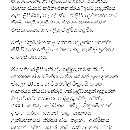
මාධ්‍යවේදියාගෙන් ලිපියක් ගෙන්වා ගත්තේය.
එහෙත් සියරට කර්තෘ රත්නපි‍්‍රය ‘‘අපට යූඇන්පිය
ගැන ලිපි ඕනැ නැහැ’’ කියා ඒ ලිපිය ප‍්‍රතික්‍ෂේප කර
තිබේ. පසුගිය ජූනි 27 ජාතික පුවත්පත එත්සත්
ජාතික පක්‍ෂය ගැන ලියු ඒ ලිපිය පළවිය.
රනිල් වික‍්‍රමසිංහ කළ යහපත් දේ උස්සා පෙන්වා
කිසි විටෙක රනිල්ව මාර්කට් කළ හැකිද? ප‍්‍රශ්නය
ඇත්තේ එතැනය.
ගිය සතියේ ලිපිය කියවූ හාමුදුරුනමක් කීවේ
මහත්තයෝ මේ මිනිහාට තියෙන්නේ පුදුම දැක්මක්
කියලා. 2005 වන විට රනිල් වික‍්‍රමසිංහ මේ
ආකරයට කියවා තේරුම් ගත් බුද්ධිමතුන් අතුරෙන්
මාදු
ථවාවේ සෝබිත හාමුදුරුවෝද වෙති.
2001 ඍණවූ ආර්ථිකය රනිල් වික‍්‍රමසිංහගේ
දැක්ම හරහා යහපත් කළ ආකාරය
උන්වහන්සේ නිරීක්‍ෂණය කළහ. ආර්ථිකය
යහපත් වෙන තෙක් නව රැකියා හෝ රාජ්‍ය