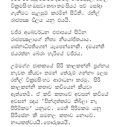
වික‍්‍රමසිංහ ඔසවා තබා තම සිය
ථ පව් සෝදා
ගැනීමට සැලසුම් කරමින් සිටිති. රනිල්
රාජපක්‍ෂ ඞීලය යනු එයයි.
වජිර අබේවර්ධන එජාපයේ සිටින
රාජපක්‍ෂලාගේ නිත්‍ය නියෝජිතයාය.
සේනාධිපතිගෙන් යැපෙන්නෙකි. දමයන්ති
ජයරත්න බේරා හැරියේ වජිරය.
උම්මග්ග ජාතකයේ සිරි කාලකන්නි ප‍්‍රශ්නය
නැවත කියවා තමන් තේරුම් ගන්නා ලෙස
රනිල් වික‍්‍රමසිංහට ආරාධනා කරමු. සිරි
කාලකන්නි කතාව කවියෙන් කියවා
ඇත්තෙමි. ඒ කවි කතාවේ අවසන් කවියේ
අවසන් පදය ‘පින්ගුත්තරට තිබිලා නෑ
පිරිමිකම‘ යනුවේ. මෙහි පිරිමකම යනු
සිරිසේන කී සමනල කතාව නොවේ.
නායකත්වයයි.පෞරුෂයයි.