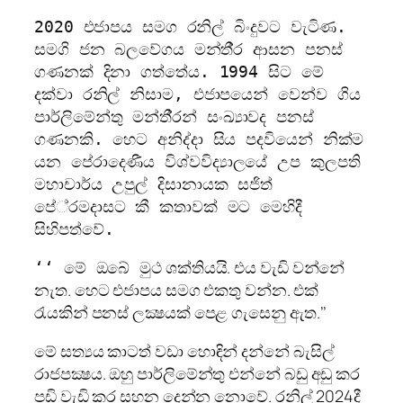
2020 එජාපය සමග රනිල් බිංදුවට වැටිණ.
සමගි ජන බලවේගය මන්තී‍්‍ර ආසන පනස්
ගණනක් දිනා ගත්තේය. 1994 සිට මේ
දක්වා රනිල් නිසාම, එජාපයෙන් වෙන්ව ගිය
පාර්ලිමේන්තු මන්තී‍්‍රන් සංඛ්‍යාවද පනස්
ගණනකි. හෙට අනිද්දා සිය පදවියෙන් නික්ම
යන පේරාදෙණීය විශ්වවිද්‍යාලයේ උප කුලපති
මහාචාර්ය උපුල් දිසානායක සජිත්
පේ‍්‍රමදාසට කී කතාවක් මට මෙහිදී
සිහිපත්වේ.
ථ ශක්තියයි. එය වැඩි වන්නේ
‘‘ මේ ඔබේ මු
නැත. හෙට එජාපය සමග එකතු වන්න. එක්
රැයකින් පනස් ලක්‍ෂයක් පෙළ ගැසෙනු ඇත.’’
මේ සත්‍යය කාටත් වඩා හොඳින් දන්නේ බැසිල්
රාජපක්‍ෂය. ඔහු පාර්ලිමේන්තු එන්නේ බඩු අඩු කර
පඩි වැඩි කර සහන දෙන්න නොවේ. රනිල් 2024දී