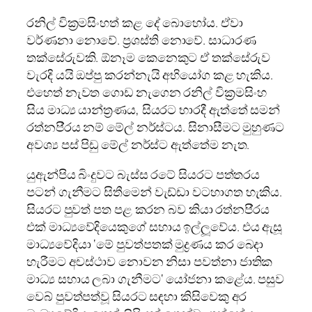
රනිල් වික‍්‍රමසිංහත් කළ දේ බොහෝය. ඒවා
වර්ණනා නොවේ. ප‍්‍රශස්ති නොවේ. සාධාරණ
තක්සේරුවකි. ඕනෑම කෙනෙකුට ඒ තක්සේරුව
වැරදි යයි ඔප්පු කරන්නැයි අභියෝග කළ හැකිය.
එහෙත් නැවත ගොඩ නැගෙන රනිල් වික‍්‍රමසිංහ
සිය මාධ්‍ය යාන්ත‍්‍රණය, සියරට භාරදී ඇත්තේ සමන්
රත්නපි‍්‍රය නම් මේල් නර්ස්ටය. සිනාසීමට මුහුණට
අවශ්‍ය පස් පිඩු මේල් නර්ස්ට ඇත්තේම නැත.
යුඇන්පිය බිංදුවට බැස්ස රටේ සියරට පත්තරය
පටන් ගැනීමට සිතීමෙන් වැඩ්ඩා වටහාගත හැකිය.
සියරට පුවත් පත පළ කරන බව කියා රත්නපි‍්‍රය
එක් මාධ්‍යවේදියෙකුගේ සහාය ඉල්ලූවේය. එය ඇසූ
මාධ්‍යවේදියා ‘මේ පුවත්පතක් මුද්‍රණය කර බෙදා
හැරීමට අවස්ථාව නොවන නිසා පවත්නා ජාතික
මාධ්‍ය සහාය ලබා ගැනීමට‘ යෝජනා කළේය. පසුව
වෙබ් පුවත්පත්වූ සියරට සඳහා කිසිවෙකු අර