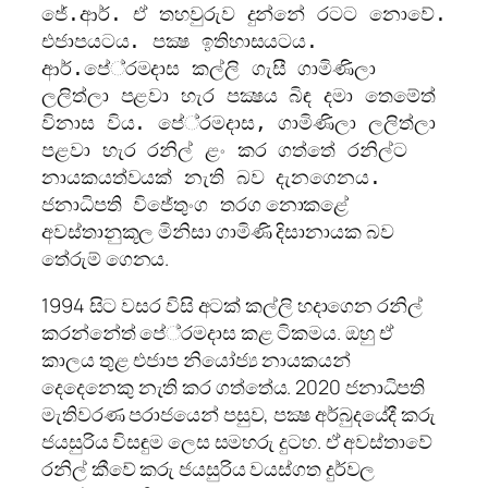
ජේ.ආර්. ඒ තහවුරුව දුන්නේ රටට නොවේ.
එජාපයටය. පක්‍ෂ ඉතිහාසයටය.
ආර්.පේ‍්‍රමදාස කල්ලි ගැසී ගාමිණිලා
ලලිත්ලා පළවා හැර පක්‍ෂය බිඳ දමා තෙමේත්
විනාස විය. පේ‍්‍රමදාස, ගාමිණිලා ලලිත්ලා
පළවා හැර රනිල් ළං කර ගත්තේ රනිල්ට
නායකයත්වයක් නැති බව දැනගෙනය.
ග නොකළේ
ජනාධිපති විජේතුංග තර
අවස්තානුකූල මිනිසා ගාමිණි දිසානායක බව
තේරුම් ගෙනය.
1994 සිට වසර විසි අටක් කල්ලි හදාගෙන රනිල්
කරන්නේත් පේ‍්‍රමදාස කළ ටිකමය. ඔහු ඒ
කාලය තුළ එජාප නියෝජ්‍ය නායකයන්
දෙදෙනෙකු නැති කර ගත්තේය. 2020 ජනාධිපති
මැතිවරණ පරාජයෙන් පසුව, පක්‍ෂ අර්බුදයේදී කරු
ජයසුරිය විසඳුම ලෙස සමහරු දුටහ. ඒ අවස්තාවේ
රනිල් කීවේ කරු ජයසුරිය වයස්ගත දුර්වල