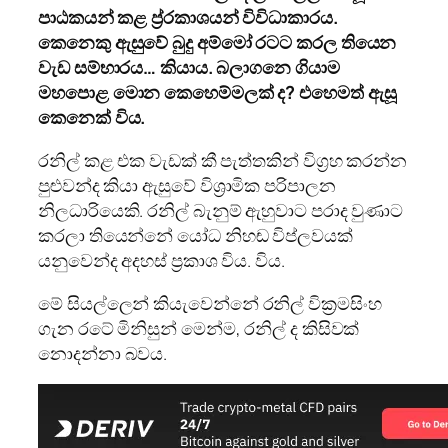
පාඨකයන් කළ ප‍්‍ර‍්‍රකාශයන් විවිධාකාරය.
කෙනෙකු ඇසුවේ බුදු අම්මෝ රටට කරල තියෙන
වැඩ සම්භාරය… කියාය. බලාගනෙ ගියාම
මහපොළ මොන කෙහෙම්මලක් ද? එහෙමත් ඇසූ
කෙනෙක් විය.
රනිල් කළ එක වැඩක් කී පැත්තකින් විග‍්‍රහ කරන්න
පුළුවන්ද කියා ඇසුවේ විශ‍්‍රාමික පරිපාලන
නිලධාරියෙකි. රනිල් බැනුම් ඇහුවාට පරාද වුණාට
කරලා තියෙන්නේ යෝධ නිහඬ විප්ලවයක්
යනුවෙන්ද අදහස් ප‍්‍රකාශ විය. විය.
මේ සියල්ලෙන් කියැවෙන්නේ රනිල් වික‍්‍රමසිංහ
ගැන රටේ මිනිසුන් මෙන්ම, රනිල් ද කිසිවක්
නොදන්නා බවය.