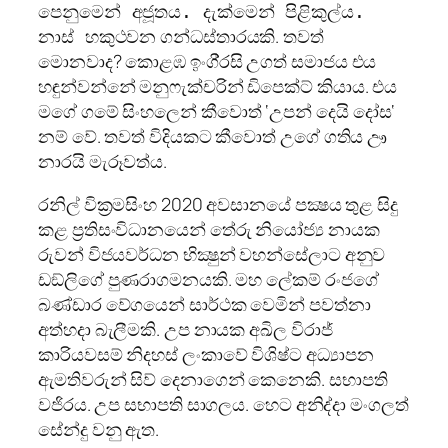
පෙනුමෙන් අජූතය. දැක්මෙන් පිළිකුල්ය.
ථවන ගන්ධස්තාරයකි. තවත්
නාස් හකු
මොනවාද? කොළඹ ඉංගි‍්‍රසි උගත් සමාජය එය
හඳුන්වන්නේ මනුෆැක්චරින් ඩිපෙක්ට් කියාය. එය
මගේ ගමේ සිංහලෙන් කීවොත් ‘උපන් දෙයි දෝස‘
නම් වේ. තවත් විදියකට කීවොත් උගේ ගතිය ඌ
නාරයි මැරූවත්ය.
රනිල් වික‍්‍රමසිංහ 2020 අවසානයේ පක්‍ෂය තුළ සිදු
කළ ප‍්‍රතිසංවිධානයෙන් තේරු නියෝජ්‍ය නායක
රුවන් විජයවර්ධන භික්‍ෂුන් වහන්සේලාට අනුව
ඩඞ්ලිගේ පුණරාගමනයකි. මහ ලේකම් රංජගේ
බණ්ඩාර වේගයෙන් සාර්ථක වෙමින් පවත්නා
අත්හදා බැලීමකි. උප නායක අඛිල විරාජ්
කාරියවසම් නිදහස් ලංකාවේ විශිෂ්ට අධ්‍යාපන
ඇමතිවරුන් සිව් දෙනාගෙන් කෙනෙකි. සභාපති
වජිරය. උප සභාපති සාගලය. හෙට අනිද්දා මංගලත්
සේන්දු වනු ඇත.