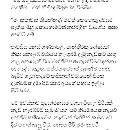
වගකීම…. එක් නීතිඥ මිතුරෙකු විමසීය.
‘‘මං කතාවක් කියන්නද? තවත් කෙනෙකු අවසර
පැතීය. ඔහු කොහොමටත් නස්රුදීන් වාගේය. කතා
පෙට්ටියකි.
නවසිය පනස් ගණනවල, යාන්ති‍්‍රක දෝෂයක්
නිසා කොළඹ වරායේ නැංගුරම් දැමූ නැවකට යාත‍්‍ර
කළ නොහැකි විය. එන්ජිම පණ ගැන්වීමට දන්නා
හැමදේම කළහ. තත්වය වෙනස් වුණේම නැත.
බැරිම ගැන නැවේ කපිතාන් වරායෙන් පිටත
දැන්වීමක් දමා පිටස්තර අයගේ සහාය ඉල්ලා
සිටියේය.
මේ අවස්තාව ප‍්‍රයෝජනයට ගෙන විශාල පිරිසක්
නැව නැරඹීමට පැමිණියහ. යම් නිමේෂයක නැවේ
එන්ජිම සකි‍්‍රය විය. කැප්ටන් එන්ජින් කාමරයට
දිව ගොස් බැලූ විට, අතපය සීරී මජං තැවරී