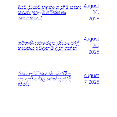
August
දියවැඩියාව හඳුනා ගැනීම සඳහා
කරන ඉහළම පරීක්ෂණ
24,
මොනවාද ?
2025
August
ගර්භණී සමයේදී පැරසිටමෝල්
24,
භාවිතය අවදානම් දැන ගන්න
2025
රටේ ආර්ථිකය ස්ථාවරයි –
August
ජනපති පාර්ලිමේන්තුවේදී
7, 2025
කියයි