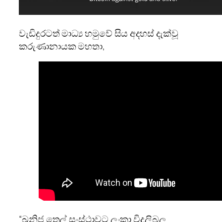
වැඩිදුරටත් මාධ්‍ය හමුවේ සිය අදහස් දැක්වූ
කරුණානායක මහතා,
“ඛනිජ තෙල් සංස්ථාවට ලංකා විදුලිබල