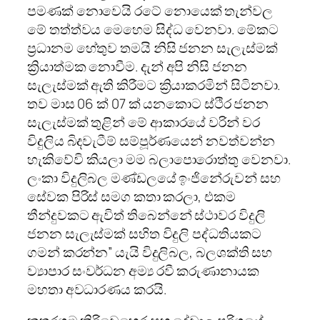
පමණක් නොවෙයි රටේ නොයෙක් තැන්වල
මේ තත්ත්වය මෙහෙම සිද්ධ වෙනවා. මේකට
ප්‍රධානම හේතුව තමයි නිසි ජනන සැලැස්මක්
ක්‍රියාත්මක නොවීම. දැන් අපි නිසි ජනන
සැලැස්මක් ඇති කිරීමට ක්‍රියාකරමින් සිටිනවා.
තව මාස 06 ක් 07 ක් යනකොට ස්ථිර ජනන
සැලැස්මක් තුළින් මේ ආකාරයේ වරින් වර
විදුලිය බිදවැටීම් සම්පූර්ණයෙන් නවත්වන්න
හැකිවේවි කියලා මම බලාපොරොත්තු වෙනවා.
ලංකා විදුලිබල මණ්ඩලයේ ඉංජිනේරුවන් සහ
සේවක පිරිස් සමග කතා කරලා, එකම
තීන්දුවකට ඇවිත් තිබෙන්නේ ස්ථාවර විදුලි
ජනන සැලැස්මක් සහිත විදුලි පද්ධතියකට
ගමන් කරන්න” යැයි විදුලිබල, බලශක්ති සහ
ව්‍යාපාර සංවර්ධන අම්‍ය රවී කරුණානායක
මහතා අවධාරණය කරයි.