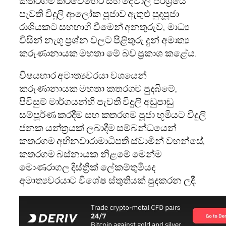
කතරගම කිරිවෙහෙර සහ දේවාල පරිශ්‍රයේ
පැවති විදුලි ආලෝක පූජාව ඇතුළු පුදපූජා
රාශියකට සහභාගි වීමෙන් අනතුරුව, මාධ්‍ය
විසින් නැගූ ප්‍රශ්න වලට පිළිතුරු දුන් අමාත්‍ය
කරුණානායක මහතා මේ බව ප්‍රකාශ කළේය.
විෂයභාර අමාත්‍යවරයා වශයෙන්
කරුණානායක මහතා කතරගම පුදබිමේ,
පිවිසුම් මාර්ගයන්හි පැවති විදුලි අඩුපාඩු
සම්පූර්ණ කරදීම සහ කතරගම පූජා භූමියට විදුලි
ජනක යන්ත්‍රයක් ලබාදීම සම්බන්ධයෙන්
කතරගම අභිනවාරාමාධිපති ස්වාමීන් වහන්සේ,
කතරගම බස්නායක නිළමේ මෙන්ම
මොණරාගල දිස්ත්‍රික් ලේකම්තුමියද
අමාත්‍යවරයාට විශේෂ ස්තුතියක් පුදකරන ලදී.