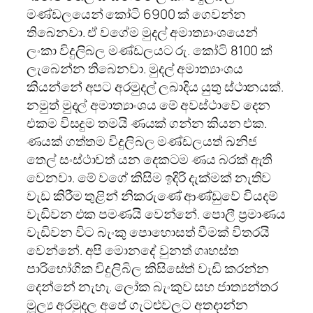
මණ්ඩලයෙන් කෝටි 6900 ක් ගෙවන්න
තිබෙනවා. ඒ වගේම මුදල් අමාත්‍යාංශයෙන්
ලංකා විදුලිබල මණ්ඩලයට රු. කෝටි 8100 ක්
ලැබෙන්න තිබෙනවා. මුදල් අමාත්‍යාංශය
කියන්නේ අපට අරමුදල් ලබාදිය යුතු ස්ථානයක්.
නමුත් මුදල් අමාත්‍යාංශය මේ අවස්ථාවේ දෙන
එකම විසදුම තමයි ණයක් ගන්න කියන එක.
ණයක් ගත්තම විදුලිබල මණ්ඩලයත් ඛනිජ
තෙල් සංස්ථාවත් යන දෙකටම ණය බරක් ඇති
වෙනවා. මේ වගේ කිසිම ඉදිරි දැක්මක් නැතිව
වැඩ කිරීම තුළින් නිකරුණේ ආණ්ඩුවේ වියදම්
වැඩිවන එක පමණයි වෙන්නේ. පොලී ප්‍රමාණය
වැඩිවන විට බැංකු පොහොසත් වීමක් විතරයි
වෙන්නේ. අපි මොනදේ වුනත් ගෘහස්ත
පාරිභෝගික විදුලිබිල කිසිසේත් වැඩි කරන්න
දෙන්නේ නැහැ. ලෝක බැංකුව සහ ජාත්‍යන්තර
මූල්‍ය අරමුදල අපේ ගැටළුවලට අතදාන්න