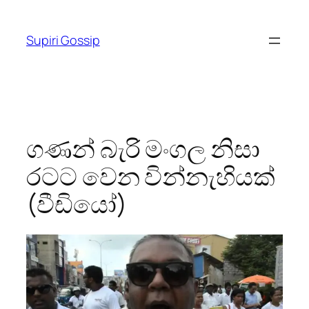
Skip
to
Supiri Gossip
content
ගණන් බැරි මංගල නිසා
රටට වෙන වින්නැහියක්
(වීඩියෝ)