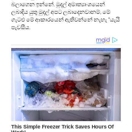
බලාගෙන ඉන්නේ. මුදල් අමාත්‍යාංශයෙන්
ලබාදිය යුතු මුදල් අපට ලබාදෙනවානම්, මේ
ගැටළු මේ ආකාරයෙන් ඇතිවන්නේ නැහැ “යැයි
පැවසීය.