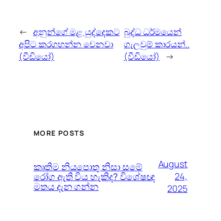
←
අනුන්ගේ මළ යුද්දෙකට
බුද්ධ ධර්මයෙන්
අපිට කරගහන්න වෙනවා
ගැලවුම් කාරයන්..
(වීඩියෝ)
(වීඩියෝ)
→
MORE POSTS
August
කෘතිම නියපොතු නිසා සමේ
රෝග ඇති විය හැකිද? විශේෂඥ
24,
මතය දැන ගන්න
2025