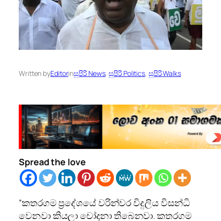
Written by
Editor
in
සුපිරි News
, 
සුපිරි Politics
, 
සුපිරි Walks
Spread the love
“කතරගම ප්‍රදේශයේ වරින්වර විදුලිය විසන්ධි
වෙනවා කියලා චෝදනා තිබෙනවා. කතරගම