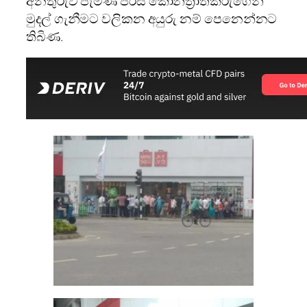
අනතුරුව පැමිණි පිරිස කොන්ත්‍රාත්කරුගෙන්
මුදල් ගැනීමට වලිකන අයුරු නම් පෙනෙන්නට
තිබිණ.