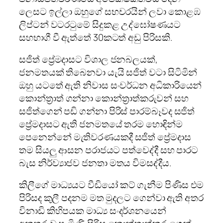
ලෙසට ඉල්ලා ඔහුගේ සභචරයින් ලවා කොළඹ
ලිප්ටන් වටරටුමේ සිදුකළ උද්ඝෝෂණයට
සහභාගී වී ඇත්තේ 30කටත් අඩු පිරිසකි.
සජිත් ප්‍රේමදාසට විශාල ජනබලයක්,
ජනමතයක් තිබෙනවා යැයි සජිත් වටා සිටිමින්
ඔහු යටතේ ඇති නිවාස සංවර්ධන අධිකාරියෙන්
කොන්ත්‍රාත් ගන්නා කොන්ත්‍රාත්කරුවන් සහ
සජිත්ගෙන් පඩි ගන්නා පිරිස් පාරම්බෑවද සජිත්
ප්‍රේමදාසට ඇති ජනමතයේ තරම හොඳින්ම
පෙනෙන්නේ මැතිවරණයකදී සජිත් ප්‍රේමදාස
තම සියලු ආසන පරාජයට පත්වෙද්දී සහ පාරට
බැස නිර්ව්‍යාජව ජනතා මතය විමසද්දීය.
කිලීගේ මාධ්‍යයට වීඩියෝ කට් ගැනීම පිණිස එම
පිරිසද කුලී පදනම මත මුදලට ගෙන්වා ඇති අතර
විනාඩි කිහිපයක මාධ්‍ය සංදර්ශනයෙන්