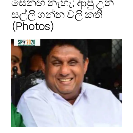
සෙනඟ නැහැ; ආපු උන්
සල්ලි ගන්න වලි කති
(Photos)