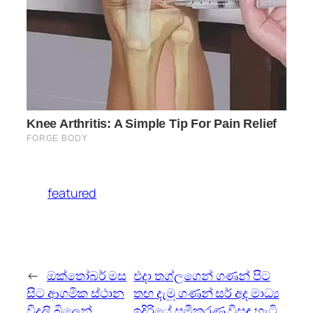
featured
←
ඔක්තෝබර් මස
එදා තග්ලගෙන් ගණන් පිට
සිට ආගමික ස්ථාන
තඟ දැමූ ගණන් සර් අද මාධ්‍ය
විදුලි බිලෙන්
ඉදිරියේ සමීකරණ විසඳු හැටි