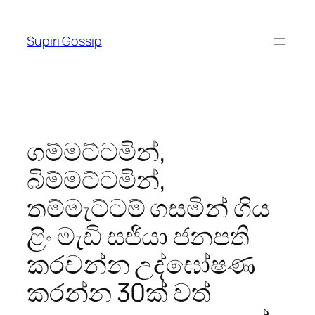
Skip
to
Supiri Gossip
content
ගම්මට්ටමින්,
බිම්මට්ටමින්,
තම්මැට්ටම් ගසමින් ගිය
ළිං මැඩි සජියා ජනපති
කරවන්න උද්ඝෝෂණ
කරන්න 30ක් වත්