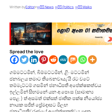
Written by
Editor
in
සුපිරි News
, 
සුපිරි Politics
, 
සුපිරි Walks
Spread the love
ගම්මට්ටමින්, බිම්මට්ටමින්, ළිං මට්ටමින්
ජනබලය තමාට තිබෙනවායැ’යි රට වටේ
තම්මැට්ටම් ගසමින් ජනාධිපති අපේක්ෂකත්වය
ඉල්ලමින් සිඟමනේ යන අ.පො.ස (සාමාන්‍ය
පෙළ ) ත් අසමත් එක්සත් ජාතික පක්ෂ නියෝජ්‍ය
නායක සජිත් ප්‍රේමදාසට මීලඟ
ජනාධිපතිවරණයේ අපේක්ෂකත්වය දෙන