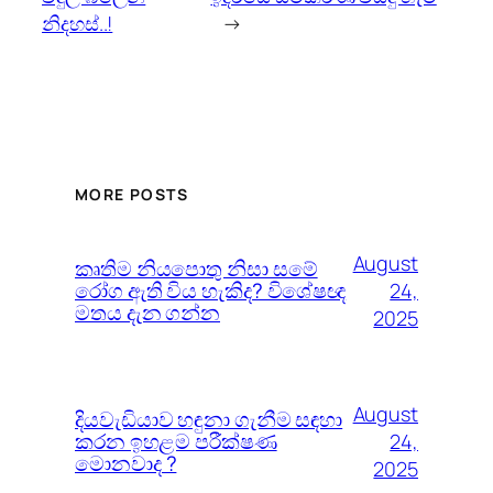
නිදහස්..!
→
MORE POSTS
August
කෘතිම නියපොතු නිසා සමේ
රෝග ඇති විය හැකිද? විශේෂඥ
24,
මතය දැන ගන්න
2025
August
දියවැඩියාව හඳුනා ගැනීම සඳහා
කරන ඉහළම පරීක්ෂණ
24,
මොනවාද ?
2025