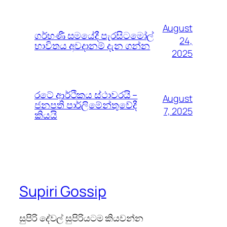
August
ගර්භණී සමයේදී පැරසිටමෝල්
24,
භාවිතය අවදානම් දැන ගන්න
2025
රටේ ආර්ථිකය ස්ථාවරයි –
August
ජනපති පාර්ලිමේන්තුවේදී
7, 2025
කියයි
Supiri Gossip
සුපිරි දේවල් සුපිරියටම කියවන්න