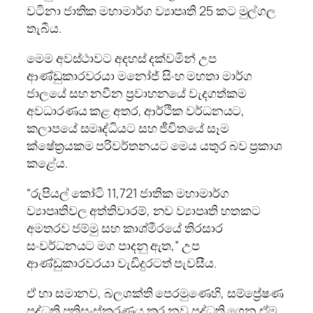
වටිනා ජාතික මහාමාර්ග ව්‍යාපෘති 25 කට මුල්ගල
තැබීය.
මෙම අවස්ථාවට අදහස් දක්වමින් උප
ආණ්ඩුකාරවරයා මනෝජ් සිංහ මහතා මාර්ග
ජාලයේ සහ නවීන ප්‍රවාහනයේ වැදගත්කම
අවධාරණය කළ අතර, ආර්ථික වර්ධනයට,
කලාපයේ සමෘද්ධියට සහ ජීවිතයේ සෑම
ක්ෂේත්‍රයකම පරිවර්තනයට මෙය යතුර බව ප්‍රකාශ
කළේය.
“රුපියල් කෝටි 11,721 ජාතික මහාමාර්ග
ව්‍යාපෘතිවල අත්තිවාරම්, නව ව්‍යාපෘති හතකට
අමතරව ජම්මු සහ කාශ්මීරයේ තිරසාර
සංවර්ධනයට මග පාදනු ඇත,” උප
ආණ්ඩුකාරවරයා වැඩිදුරටත් පැවසීය.
ඒ හා සමානව, බලශක්ති පෙරමුණෙහි, සම්ප්‍රේෂණ
පද්ධති ප්‍රතිසංස්කරණය කර නව පද්ධති ගෙන ඒම