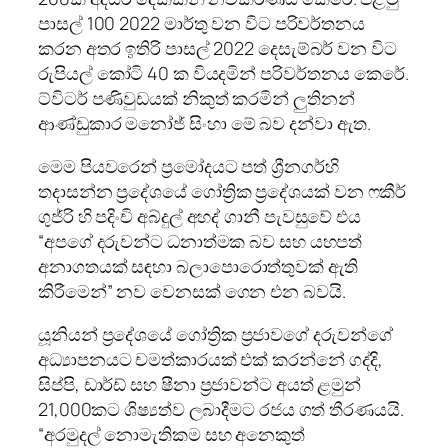
පාසල් 100 2022 මාර්තු වන විට පරිවර්තනය
කරන අතර ඉතිරි පාසල් 2022 දෙසැම්බර් වන විට
රුපියල් කෝටි 40 ක වියදමින් පරිවර්තනය කෙරේ.
ට්විටර් පණිවුඩයක් නිකුත් කරමින් ලුතිනන්
ආණ්ඩුකාර මනෝජ් සිංහා මේ බව දන්වා ඇත.
මෙම පියවරෙන් ප්‍රමෝදයට පත් ශ්‍රීනගර්හි
තදාසන්න ප්‍රදේශයේ ගෝත්‍රික ප්‍රදේශයක් වන ෆකීර්
ගුජ්රි හි පදිංචි අබ්දුල් අහද් ගානී පැවසුවේ එය
“අපගේ දරුවන්ට ධනාත්මක බව සහ යහපත්
අනාගතයක් සඳහා බලාපොරොත්තුවක් ඇති
කිරීමෙන්” නව වෙනසක් ගෙන එන බවයි.
යූනියන් ප්‍රදේශයේ ගෝත්‍රික ප්‍රජාවගේ දරුවන්ගේ
අධ්‍යාපනයට චමත්කාරයක් එක් කරන්නේ ගද්දි,
සිප්පි, ඩාර්ඩ් සහ ෂීනා ප්‍රජාවන්ට අයත් ළමුන්
21,000කට ශිෂ්‍යත්ව ලබාදීමට රජය ගත් තීරණයයි.
“අරමුදල් නොමැතිකම සහ අනෙකුත්