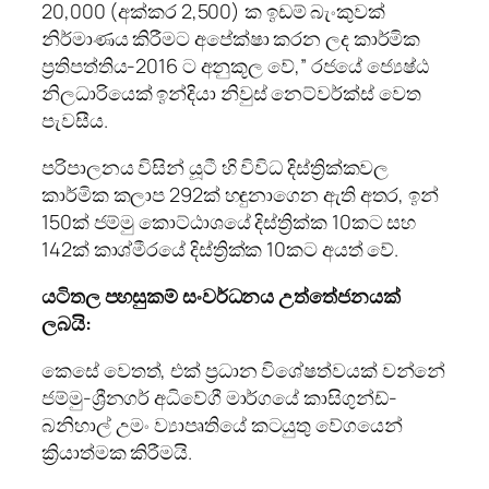
20,000 (අක්කර 2,500) ක ඉඩම් බැංකුවක්
නිර්මාණය කිරීමට අපේක්ෂා කරන ලද කාර්මික
ප්‍රතිපත්තිය-2016 ට අනුකූල වේ,” රජයේ ජ්‍යෙෂ්ඨ
නිලධාරියෙක් ඉන්දියා නිවුස් නෙට්වර්ක්ස් වෙත
පැවසීය.
පරිපාලනය විසින් යූටී හි විවිධ දිස්ත්‍රික්කවල
කාර්මික කලාප 292ක් හඳුනාගෙන ඇති අතර, ඉන්
150ක් ජම්මු කොට්ඨාශයේ දිස්ත්‍රික්ක 10කට සහ
142ක් කාශ්මීරයේ දිස්ත්‍රික්ක 10කට අයත් වේ.
යටිතල පහසුකම් සංවර්ධනය උත්තේජනයක්
ලබයි:
කෙසේ වෙතත්, එක් ප්‍රධාන විශේෂත්වයක් වන්නේ
ජම්මු-ශ්‍රීනගර් අධිවේගී මාර්ගයේ කාසිගුන්ඩ්-
බනිහාල් උමං ව්‍යාපෘතියේ කටයුතු වේගයෙන්
ක්‍රියාත්මක කිරීමයි.