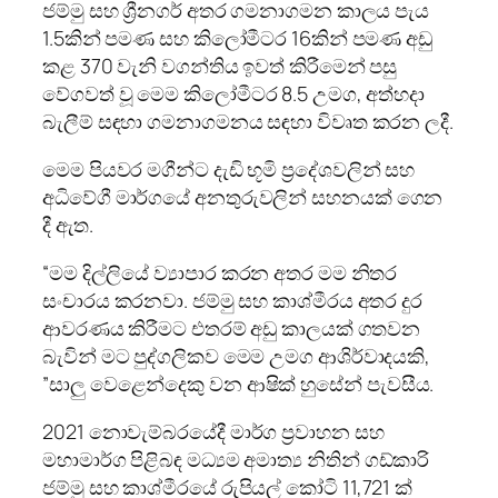
ජම්මු සහ ශ්‍රීනගර් අතර ගමනාගමන කාලය පැය
1.5කින් පමණ සහ කිලෝමීටර 16කින් පමණ අඩු
කළ 370 වැනි වගන්තිය ඉවත් කිරීමෙන් පසු
වේගවත් වූ මෙම කිලෝමීටර 8.5 උමග, අත්හදා
බැලීම් සඳහා ගමනාගමනය සඳහා විවෘත කරන ලදී.
මෙම පියවර මගීන්ට දැඩි භූමි ප්‍රදේශවලින් සහ
අධිවේගී මාර්ගයේ අනතුරුවලින් සහනයක් ගෙන
දී ඇත.
“මම දිල්ලියේ ව්‍යාපාර කරන අතර මම නිතර
සංචාරය කරනවා. ජම්මු සහ කාශ්මීරය අතර දුර
ආවරණය කිරීමට එතරම් අඩු කාලයක් ගතවන
බැවින් මට පුද්ගලිකව මෙම උමග ආශිර්වාදයකි,
”සාලු වෙළෙන්දෙකු වන ආෂික් හුසේන් පැවසීය.
2021 නොවැම්බරයේදී මාර්ග ප්‍රවාහන සහ
මහාමාර්ග පිළිබඳ මධ්‍යම අමාත්‍ය නිතින් ගඩ්කාරි
ජම්මු සහ කාශ්මීරයේ රුපියල් කෝටි 11,721 ක්