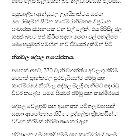
අගය ලෙස සැලකෙන බව නිලධාරියෙක් පැවසීය.
පසුකාලීන ආන්ඩුවල උදාසීනත්වය සමඟ
පොරබදමින් සිටින කාශ්මීර නිම්නයේ ප්‍රධාන
සංචාරක ස්ථානයක් වන ඩල් ලේක්, එය පිරිසිදු ජල
කඳක් බවට පත් කිරීම සඳහා මෙගා වල් නෙලීමේ
මෙහෙයුමක් සමඟින් නව ජීවයක් දකිමින් සිටී.
නිශ්චල දේපල ආයෝජනය:
අනෙක් අතට, 370 වැනි වගන්තිය අවලංගු කිරීම
වෙනත් ප්‍රාන්තවල පුරවැසියන්ට ජම්මු සහ
කාශ්මීරයේ නිශ්චල දේපල මිලදී ගැනීමට දොරටු
විවර කළේය. මෙම පියවර ජම්මු සහ කාශ්මීරයේ
දේපල වෙළඳාම් සහ අනෙකුත් යටිතල ව්‍යාපෘති
සඳහා ආයෝජනය කිරීමට පුද්ගලික ක්‍රීඩකයින්ට
විවෘත කිරීමක් නිර්මාණය කර ඇත.
පරිපාලනය මෑතකදී ජම්මු සහ කාශ්මීරයේ පළමු