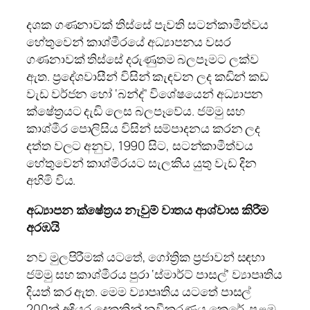
දශක ගණනාවක් තිස්සේ පැවති සටන්කාමීත්වය
හේතුවෙන් කාශ්මීරයේ අධ්‍යාපනය වසර
ගණනාවක් තිස්සේ දරුණුතම බලපෑමට ලක්ව
ඇත. ප්‍රදේශවාසීන් විසින් කැඳවන ලද කඩින් කඩ
වැඩ වර්ජන හෝ ‘බන්ද්’ විශේෂයෙන් අධ්‍යාපන
ක්ෂේත්‍රයට දැඩි ලෙස බලපෑවේය. ජම්මු සහ
කාශ්මීර පොලිසිය විසින් සම්පාදනය කරන ලද
දත්ත වලට අනුව, 1990 සිට, සටන්කාමීත්වය
හේතුවෙන් කාශ්මීරයට සැලකිය යුතු වැඩ දින
අහිමි විය.
අධ්‍යාපන ක්ෂේත්‍රය නැවුම් වාතය ආශ්වාස කිරීම
අරඹයි
නව මුලපිරීමක් යටතේ, ගෝත්‍රික ප්‍රජාවන් සඳහා
ජම්මු සහ කාශ්මීරය පුරා ‘ස්මාර්ට් පාසල්’ ව්‍යාපෘතිය
දියත් කර ඇත. මෙම ව්‍යාපෘතිය යටතේ පාසල්
200ක් අදියර දෙකකින් නවීකරණය කෙරේ. පළමු