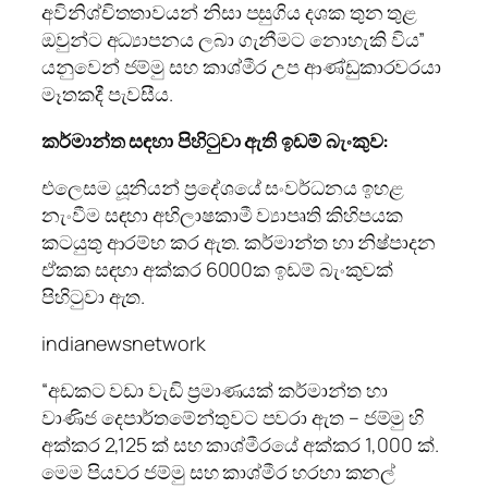
අවිනිශ්චිතතාවයන් නිසා පසුගිය දශක තුන තුළ
ඔවුන්ට අධ්‍යාපනය ලබා ගැනීමට නොහැකි විය”
යනුවෙන් ජම්මු සහ කාශ්මීර උප ආණ්ඩුකාරවරයා
මෑතකදී පැවසීය.
කර්මාන්ත සඳහා පිහිටුවා ඇති ඉඩම් බැංකුව:
එලෙසම යූනියන් ප්‍රදේශයේ සංවර්ධනය ඉහළ
නැංවීම සඳහා අභිලාෂකාමී ව්‍යාපෘති කිහිපයක
කටයුතු ආරම්භ කර ඇත. කර්මාන්ත හා නිෂ්පාදන
ඒකක සඳහා අක්කර 6000ක ඉඩම් බැංකුවක්
පිහිටුවා ඇත.
indianewsnetwork
“අඩකට වඩා වැඩි ප්‍රමාණයක් කර්මාන්ත හා
වාණිජ දෙපාර්තමේන්තුවට පවරා ඇත – ජම්මු හි
අක්කර 2,125 ක් සහ කාශ්මීරයේ අක්කර 1,000 ක්.
මෙම පියවර ජම්මු සහ කාශ්මීර හරහා කනල්