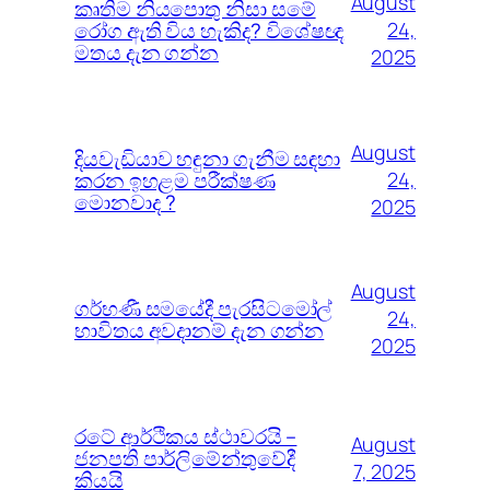
August
කෘතිම නියපොතු නිසා සමේ
රෝග ඇති විය හැකිද? විශේෂඥ
24,
මතය දැන ගන්න
2025
August
දියවැඩියාව හඳුනා ගැනීම සඳහා
කරන ඉහළම පරීක්ෂණ
24,
මොනවාද ?
2025
August
ගර්භණී සමයේදී පැරසිටමෝල්
24,
භාවිතය අවදානම් දැන ගන්න
2025
රටේ ආර්ථිකය ස්ථාවරයි –
August
ජනපති පාර්ලිමේන්තුවේදී
7, 2025
කියයි