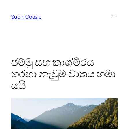
Skip
to
Supiri Gossip
content
ජම්මු සහ කාශ්මීරය
හරහා නැවුම් වාතය හමා
යයි