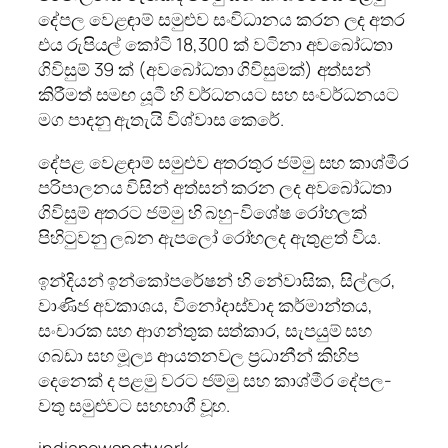
දේපල වෙළඳාම් සමුළුව සංවිධානය කරන ලද අතර
එය රුපියල් කෝටි 18,300 ක් වටිනා අවබෝධතා
ගිවිසුම් 39 ක් (අවබෝධතා ගිවිසුමක්) අත්සන්
කිරීමත් සමඟ යූටී හි වර්ධනයට සහ සංවර්ධනයට
මග පාදනු ඇතැයි විශ්වාස කෙරේ.
දේපළ වෙළඳාම් සමුළුව අතරතුර ජම්මු සහ කාශ්මීර
පරිපාලනය විසින් අත්සන් කරන ලද අවබෝධතා
ගිවිසුම් අතරට ජම්මු හි බහු-විශේෂ රෝහලක්
පිහිටුවනු ලබන ඇපලෝ රෝහලද ඇතුළත් විය.
ඉන්දියන් ඉන්කෝපරේෂන් හි නේවාසික, සිල්ලර,
වාණිජ අවකාශය, විනෝදාස්වාද කර්මාන්තය,
සංචාරක සහ ආගන්තුක සත්කාර, සැපයුම් සහ
ගබඩා සහ මූල්‍ය ආයතනවල ප්‍රධානීන් කිහිප
දෙනෙක් ද පළමු වරට ජම්මු සහ කාශ්මීර දේපල-
වතු සමුළුවට සහභාගී වූහ.