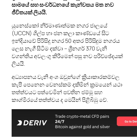
සාමයේ සහ සංවර්ධනයේ කැන්වසය මත නව
ජීවිතයක් ලියයි.
යුනෙස්කෝ නිර්මාණාත්මක නගර ජාලයේ
(UCCN) ශිල්ප හා ජන කලා කාණ්ඩයේ සිට
ඉන්දියාවේ පිරිසිදු නගර 50 අතර පිරිසිදුම නගරය
ලෙස නැගී සිටීම දක්වා – ශ්‍රීනගර් 370 වැනි
වගන්තිය අවලංගු කිරීමෙන් පසු නව පරිච්ඡේදයක්
ලියයි.
අධ්‍යාපනය වැනි අංශ ඔවුන්ගේ ක්‍රියාකාරකම්වල
කැපී පෙනෙන වෙනස්කම් දකිමින් ක්‍රමයෙන් යථා
තත්ත්වයට පත්වෙමින් පවතින ජම්මු සහ
කාශ්මීරයේ තත්ත්වය ද මෙයින් පිළිබිඹු වේ.