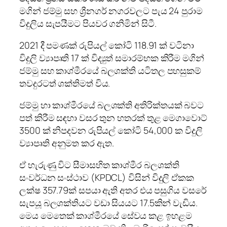
මගින් ජම්මු සහ ශ්‍රීනගර් නගරවලට පැය 24 පුරාම
විදුලිය සැපයීමට පියවර ගනිමින් සිටී.
2021 දී පමණක් රුපියල් කෝටි 118.91 ක් වටිනා
විදුලි ව්‍යාපෘති 17 ක් විද්‍යුත් සමාරම්භක කිරීම මගින්
ජම්මු සහ කාශ්මීරයේ බලශක්ති යටිතල පහසුකම්
තවදුරටත් ශක්තිමත් විය.
ජම්මු හා කාශ්මීරයේ බලශක්ති අතිරික්තයක් බවට
පත් කිරීම සඳහා වසර තුන හතරක් තුළ මෙගාවොට්
3500 ක් නිපදවන රුපියල් කෝටි 54,000 ක විදුලි
ව්‍යාපෘති අනුමත කර ඇත.
ඒ හැරුණු විට සීමාසහිත කාශ්මීර බලශක්ති
සංවර්ධන සංස්ථාව (KPDCL) විසින් විදුලි ඒකක
ලක්ෂ 357.79ක් සපයා ඇති අතර එය පසුගිය වසරේ
සැපයූ බලශක්තියට වඩා සියයට 17.5කින් වැඩිය.
මෙය මෙතෙක් කාශ්මීරයේ සේවය කළ ඉහළම