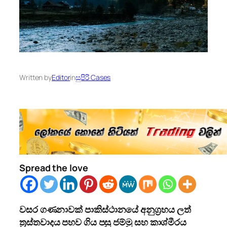
Written by
Editor
in
සුපිරි Cases
Spread the love
වසර ගණනාවක් පාකිස්ථානයේ අනුග්‍රහය ලත්
ත්‍රස්තවාදය පහව ගිය පසු ජම්මු සහ කාශ්මීරය