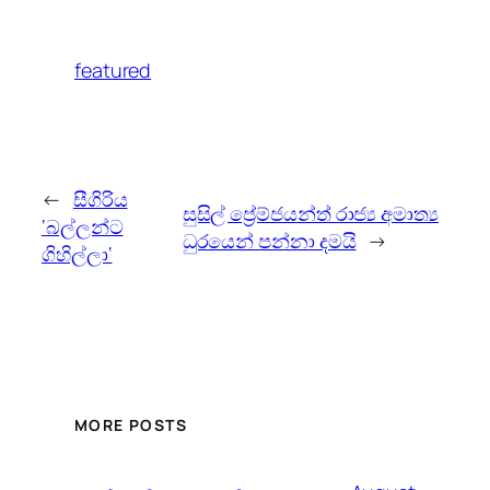
featured
←
සීගිරිය
සුසිල් ප්‍රේම්ජයන්ත් රාජ්‍ය අමාත්‍ය
‘බල්ලන්ට
ධුරයෙන් පන්නා දමයි
→
ගිහිල්ලා‘
MORE POSTS