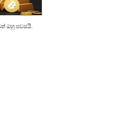
් ඔහු පවසයි.