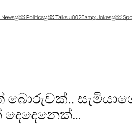
රි News
සුපිරි Politics
සුපිරි Talks u0026amp; Jokes
සුපිරි Sp
බොරුවක්.. සැමියාගෙන
් දෙදෙනෙක්…