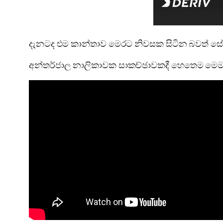
දැනටද එම කාන්තාව මෙරට නිවසක සිටින බවත් සේන
අන්තර්ජාල නාලිකාවක සාකච්ඡාවකදී හෙතෙම මෙම 