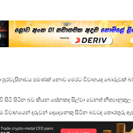
ලංකා පුරවැසිභාවය පමණක් නොව මෙරට විවාහයද බොරුවක
සිටි සිටින බව කියන සේනකද සිල්වා වෙනත් නීත්‍යානුකූල 
 එම විවාහයෙන් දරුවන් දෙදෙනෙකු සිටින බවටද තොරතුරු ඇතැයි