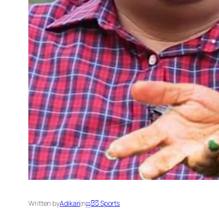
Written by
Adikari
in
සුපිරි Sports