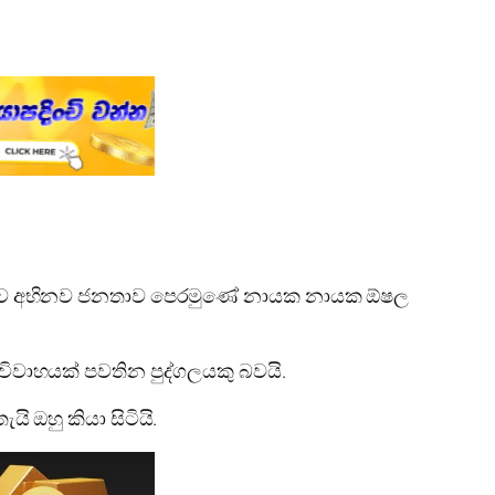
් බව අභිනව ජනතාව පෙරමුණේ නායක නායක ඕෂල
විවාහයක් පවතින පුද්ගලයකු බවයි.
 ඔහු කියා සිටියි.