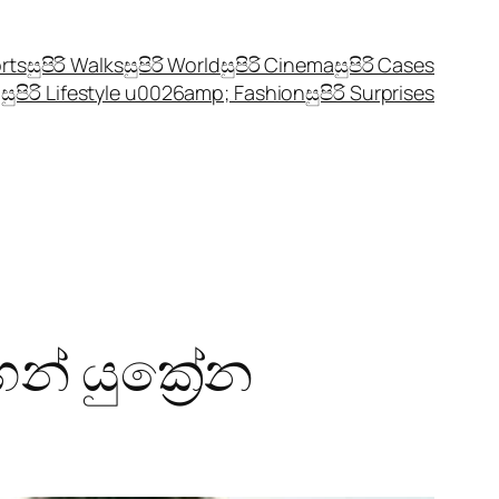
orts
සුපිරි Walks
සුපිරි World
සුපිරි Cinema
සුපිරි Cases
සුපිරි Lifestyle u0026amp; Fashion
සුපිරි Surprises
් යුක්‍රේන