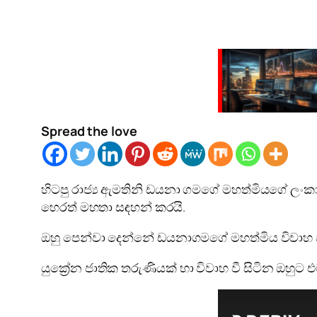
Spread the love
හිටපු රාජ්‍ය ඇමතිනි ඩයනා ගමගේ මහත්මියගේ 
හෙරත් මහතා සඳහන් කරයි.
ඔහු පෙන්වා දෙන්නේ ඩයනාගමගේ මහත්මිය විවාහ වී 
යුක්‍රේන ජාතික තරුණියක් හා විවාහ වී සිටින ඔහුට