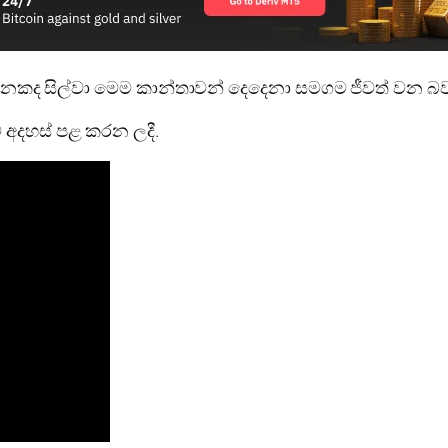
කද සිල්වා මෙම කාන්තාවන් දෙදෙනා සමගම ජීවත් වන බවත
අදහස් පළ කරන ලදී.