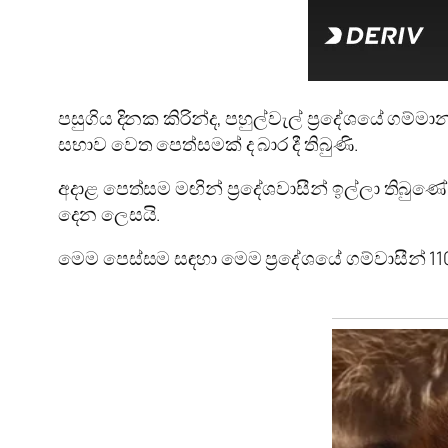
පසුගිය දිනක කිරින්ද, පහුල්වැල් ප්‍රදේශයේ ගම්
සභාව වෙත පෙත්සමක් ද බාර දී තිබුණි.
අදාළ පෙත්සම මඟින් ප්‍රදේශවාසීන් ඉල්ලා තිබු
දෙන ලෙසයි.
මෙම පෙස්සම සඳහා මෙම ප්‍රදේශයේ ගම්වාසීන් 110