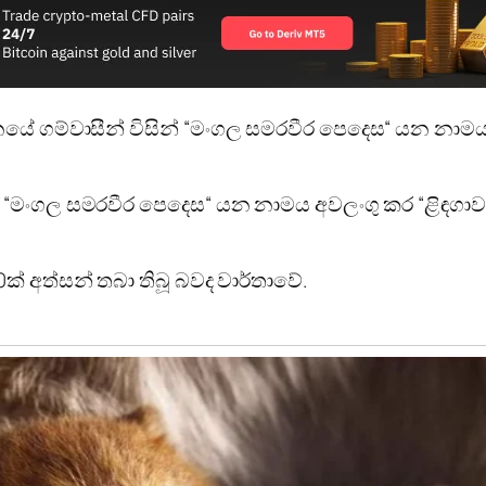
මානයේ ගම්වාසීන් විසින් “මංගල සමරවීර පෙදෙස“ යන නාමය
ණේ “මංගල සමරවීර පෙදෙස“ යන නාමය අවලංගු කර “ළිඳගාව
ක් අත්සන් තබා තිබූ බවද වාර්තාවේ.