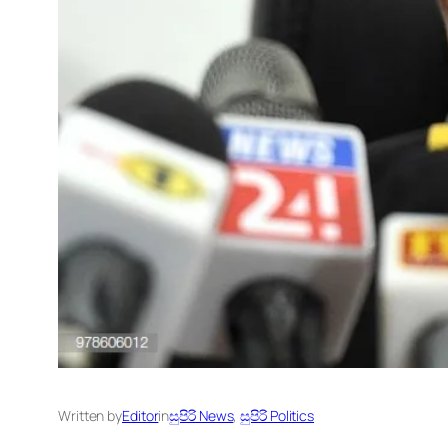
Written by
Editor
in
සුපිරි News
, 
සුපිරි Politics