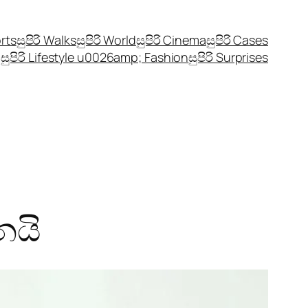
orts
සුපිරි Walks
සුපිරි World
සුපිරි Cinema
සුපිරි Cases
සුපිරි Lifestyle u0026amp; Fashion
සුපිරි Surprises
නයි