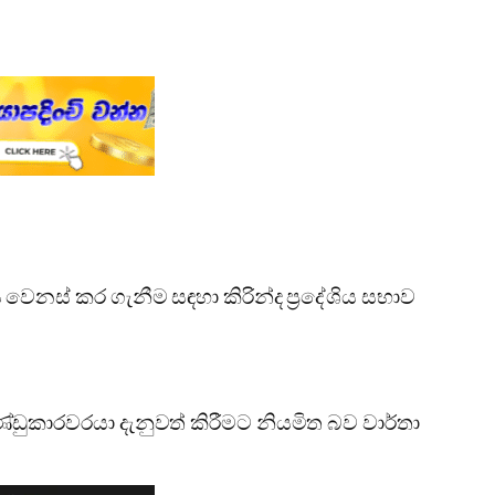
 වෙනස් කර ගැනීම සඳහා කිරින්ද ප්‍රදේශිය සභාව
්ඩුකාරවරයා දැනුවත් කිරීමට නියමිත බව වාර්තා