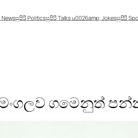
රි News
සුපිරි Politics
සුපිරි Talks u0026amp; Jokes
සුපිරි Sp
 මංගලව ගමෙනුත් පන්