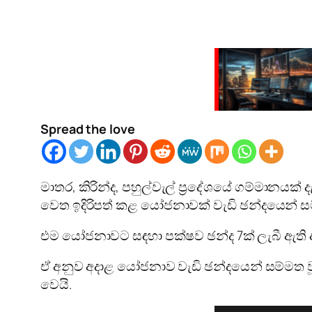
Spread the love
මාතර, කිරින්ද, පහුල්වැල් ප්‍රදේශයේ ගම්මානයක
වෙත ඉදිරිපත් කළ යෝජනාවක් වැඩි ඡන්දයෙන් සම
එම යෝජනාවට සඳහා පක්ෂව ඡන්ද 7ක් ලැබී ඇති අ
ඒ අනුව අදාළ යෝජනාව වැඩි ඡන්දයෙන් සම්මත වූ 
වෙයි.