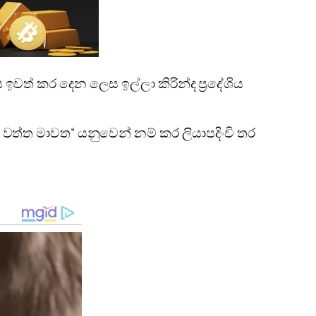
 ඉවත් කර දෙන ලෙස ඉල්ලා කිරින්ද ප්‍රදේශිය
 වත්ත මාවත“ යනුවෙන් නම් කර ලියාපදිංචි තර