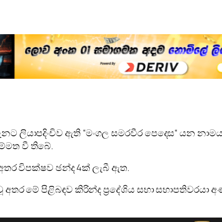
් දැනට ලියාපදිංචිව ඇති “මංගල සමරවීර පෙදෙස“ යන නාමය
්මත වී තිබේ.
තර විපක්ෂව ඡන්ද 4ක් ලැබී ඇත.
අතර මේ පිළිබඳව කිරින්ද ප්‍රදේශිය සභා සභාපතිවරයා අණ