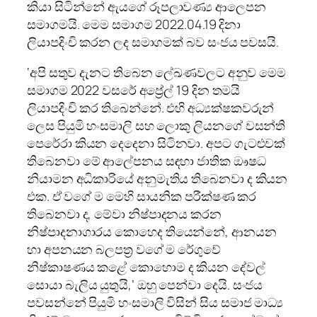
කියා සිටින්නේ ඇයගේ රූපලාවණ්‍ය ආලෙපන
සමාගමයි. මෙම සමාගම 2022.04.19 දිනා
ලියාපදිංචි කරන ලද සමාගමක් බව සංජය පවසයි.
‘අපි සතුව දැනට තිබෙන ලේඛණවලට අනුව මෙම
සමාගම 2022 වසරේ අප්‍රේල් 19 දින තමයි
ලියාපදිංචි කර තිබෙන්නේ. එහි අධ්‍යක්ෂකවරුන්
ලෙස පියුමි හංසමාලි සහ ලොකු ලියනගේ වසන්ති
පෙරේරා කියන දෙදෙනා සිටිනවා. අපට ගැටළුවක්
තිබෙනවා මේ ආලේපනය සඳහා ජාතික ඖෂධ
නියාමන අධිකාරියේ අනුමැතිය තිබෙනවා ද කියන
එක. ඒ වගේ ම මෙහි සායනික පරීක්ෂණ කර
තිබෙනවා ද, මේවා නිෂ්පාදනය කරන
නිෂ්පාදනාගාරය කොහෙද තියෙන්නේ, ආනයන
හා අපනයන බලපත්‍ර වගේ ම රේගුවේ
නිෂ්කාෂණය කළේ කොහොම ද කියන දේවල්
සොයා බැලිය යුතුයි,’ ඔහු පෙන්වා දෙයි. සංජය
පවසන්නේ පියුමි හංසමාලි විසින් සිය සමාජ මාධ්‍ය