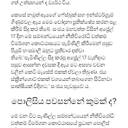
ගත් උත්සහයන් ද ව්‍යර්ථ විය.
කෙසේ නමුත් ඇයගේ ෆේස්බුක් සහ ඉන්ස්ටර්ග්‍රෑම්
ගිණුම්වල ඇය මෙම චෝදනා ප්‍රතික්ෂේප කරන පළ
කිරීම් සිදු කර තිබේ. සංජය මහවත්ත විසින් අප්‍රේල්
17 දින මේ සම්බන්ධයෙන් නීතිවිරෝධී වත්කම්
විමර්ශන කොට්ඨාසයට පැමිණිලි කිරීමෙන් පසුව
පියුමි හංසමාලි ඔහුට ප්‍රතිචාර දක්වා
තිබේ.‘පැමිණිල්ල සිදු කරපු අප්‍රේල් 17 වැනිදාට
පසුව ආසන්න දවසක දී ඇය මට අසභ්‍ය වචන
වලින් කෙටි මැසේජ් එකක් ඒවලා තිබුණා. එය
ස්ක්‍රීන්ශොට් එකක් වශයෙන් තබාගෙන සිටිනවා
සාක්ෂියක් විදිහට,’ සංජය පැවසුවේ ය.
පොලිසිය පවසන්නේ කුමක් ද?
මේ වන විට පැණිල්ල සම්බන්ධයෙන් නීතිවිරෝධී
වත්කම් විමර්ශන කොට්ඨාසයේ ප්‍රධාන පොලිස්