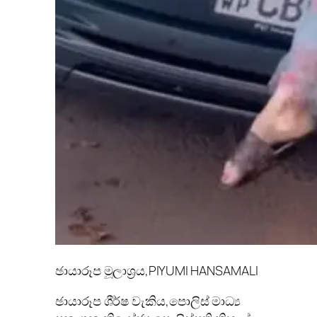
ඡායාරූප මූලාශ්‍රය,
PIYUMI HANSAMALI
ඡායාරූප ශීර්ෂ වැකිය,
පොලිස් මාධ්‍ය