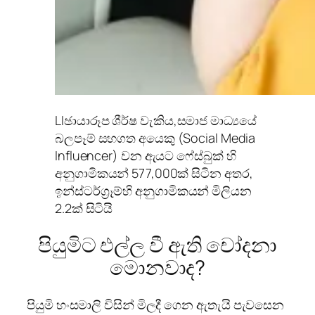
LI
ඡායාරූප ශීර්ෂ වැකිය,
සමාජ මාධ්‍යයේ
බලපෑම් සහගත අයෙකු (Social Media
Influencer) වන ඇයට ෆේස්බුක් හි
අනුගාමිකයන් 577,000ක් සිටින අතර,
ඉන්ස්ටර්ග්‍රෑම්හි අනුගාමිකයන් මිලියන
2.2ක් සිටියි
පියුමිට එල්ල වී ඇති චෝදනා
මොනවාද?
පියුමි හංසමාලි විසින් මිලදී ගෙන ඇතැයි පැවසෙන