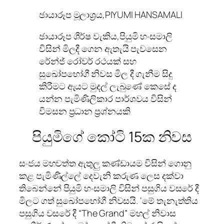
ඡායාරූප මූලාශ්‍රය,
PIYUMI HANSAMALI
ඡායාරූප ශීර්ෂ වැකිය,
පියුමි හංසමාලි
විසින් මිලදී ගෙන ඇතැයි පැවසෙන
රේන්ජ් රෝවර් රථයක් සහ
සුඛෝපභෝගී නිවස මිල දී ගැනීම සිදු
කිරීමට ඇයට මුදල් ලැබුණේ කෙසේ ද
යන්න පැමිණිලිකාර පාර්ශවය විසින්
විමසන ප්‍රධාන ප්‍රශ්නයකි
පියුමිගේ කෝටි 15ක නිවස
සංජය මහවත්ත ඇතුලු කණ්ඩායම විසින් ගොනු
කළ පැමිණිල්ලේ දෙවැනි කරුණ ලෙස දක්වා
තිබෙන්නේ පියුමි හංසමාලි විසින් පසුගිය වසරේ දී
මිලට ගත් සුඛෝපභෝගී නිවසයි. ‘මේ තැනැත්තිය
පසුගිය වසරේ දී “The Grand” මහල් නිවාස