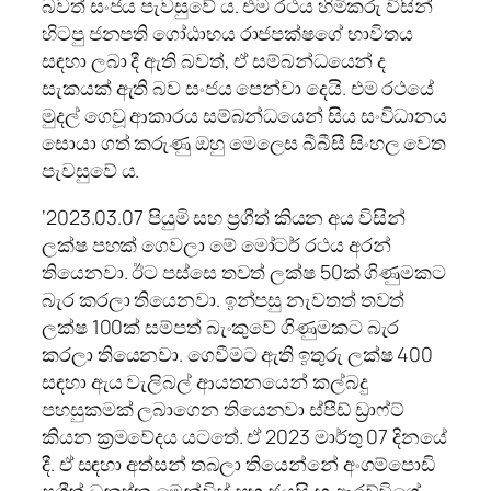
බවත් සංජය පැවසුවේ ය. එම රථය හිමිකරු විසින්
හිටපු ජනපති ගෝඨාභය රාජපක්ෂගේ භාවිතය
සඳහා ලබා දී ඇති බවත්, ඒ සම්බන්ධයෙන් ද
සැකයක් ඇති බව සංජය පෙන්වා දෙයි. එම රථයේ
මුදල් ගෙවූ ආකාරය සම්බන්ධයෙන් සිය සංවිධානය
සොයා ගත් කරුණු ඔහු මෙලෙස බීබීසී සිංහල වෙත
පැවසුවේ ය.
‘2023.03.07 පියුමි සහ ප්‍රගීත් කියන අය විසින්
ලක්ෂ පහක් ගෙවලා මේ මෝටර් රථය අරන්
තියෙනවා. ඊට පස්සෙ තවත් ලක්ෂ 50ක් ගිණුමකට
බැර කරලා තියෙනවා. ඉන්පසු නැවතත් තවත්
ලක්ෂ 100ක් සම්පත් බැංකුවේ ගිණුමකට බැර
කරලා තියෙනවා. ගෙවීමට ඇති ඉතුරු ලක්ෂ 400
සඳහා ඇය වැලිබල් ආයතනයෙන් කල්බදු
පහසුකමක් ලබාගෙන තියෙනවා ස්පීඩ් ඩ්‍රාෆ්ට්
කියන ක්‍රමවේදය යටතේ. ඒ 2023 මාර්තු 07 දිනයේ
දී. ඒ සඳහා අත්සන් තබලා තියෙන්නේ අංගම්පොඩි
ප්‍රගීත් ධනුෂ්ක මෙන්ඩිස් සහ ජයසිංහ ආරච්චිගේ