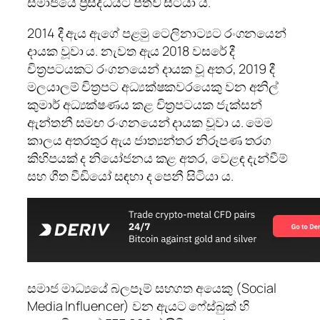
සමාජයේ ප්‍රසිද්ධියට පත්ව සිටියා ය.
2014 දී ඇය ඇගේ පළමු ටෙලිනාට්‍යට රංගනයෙන්
දායක වූවා ය. නැවත ඇය 2018 වසරේ දී
චිත්‍රපටයකට රංගනයෙන් දායක වූ අතර, 2019 දී
මලයාලම් චිත්‍රපට අධ්‍යක්ෂකවරයෙකු වන අනිල්
කුමාර් අධ්‍යක්ෂණය කළ චිත්‍රපටයක ජැක්සන්
ඇන්තනී සමඟ රංගනයෙන් දායක වූවා ය. මෙම
කාලය අතරතුර ඇය ජාත්‍යන්තර නිරූපණ තරග
කිහිපයක් ද නියෝජනය කළ අතර, වෙළඳ දැන්වීම්
සහ ගීත වීඩියෝ සඳහා ද පෙනී සිටියා ය.
සමාජ මාධ්‍යයේ බලපෑම් සහගත අයෙකු (Social
Media Influencer) වන ඇයට ෆේස්බුක් හි