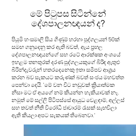
මේ පිටුපස සිටින්නේ
දේශපාලනඥයන් ද?
පියුමි හංසමාලි සිය ගිණුම් හරහා පුද්ගලයන් 50ක්
සමඟ ගනුදෙනු කර ඇති බවත්, ඇය ප්‍රභල
දේශපාලනඥයන්ගේ සහ රටේ ආරක්ෂක අංශයේ
ඉහළම තනතුරක් දරණ පුද්ගලයකුගේ බිරිඳ ඇතුළු
බිරින්දැවරුන් හතරදෙනෙකු ඉතා සමීපව ආශ්‍රය
කරන බව සැකයට කරුණක් බවත් සංජය මහවත්ත
පෙන්වා දෙයි. ‘මේ වන විට නඩුවක් ක්‍රියාත්මක
නිසා මට ඒ අයගේ නම් කියන්න හැකියාවක් නෑ.
නමුත් මේ සල්ලි පිටිපස්සේ ආයුධ වෙළඳාම්, අල්ලස්
සහ තවත් නීති විරෝධී ජාවාරම් රැසක් සැඟවිලා
ඇති කියලා අපට සැකයක් තිබෙනවා.’