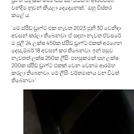
චන්දිම නුවන් කියලා දෙදෙනෙක්,’ ඔහු විස්තර
කළේ ය.
‘මේ ස්පීඩ් ඩ්‍රාෆ්ට් එක නැවත 2023 ජුනි 30 වෙනිදා
අවසන් කරලා තිබෙනවා. ඒ සඳහා නැවත ඒවසරේ
ම ජුලි 24 ලක්ෂ 450ක ස්පීඩ් ඩ්‍රාෆ්ට් එකක් අරගෙන
දෙසැම්බර් 18 අවසන් කර තිබෙනවා. ඉන් පසුව
නැවතත් ලක්ෂ 250ක ලීසිං පහසුකමක් සහ ලක්ෂ
200ක ස්පීඩ් ඩ්‍රාෆ්ට් එකක් වෙන වෙනම ආරම්භ
කරලා තිබෙනවා. මේ ලීසිං වර්තමානය වන විටත්
තිබෙනවා.’