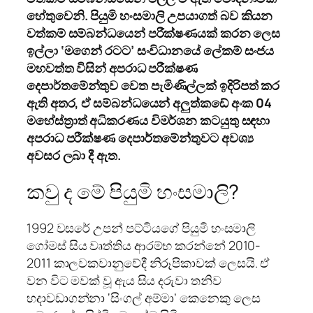
හේතුවෙනි. පියුමි හංසමාලි උපයාගත් බව කියන
වත්කම් සම්බන්ධයෙන් පරීක්ෂණයක් කරන ලෙස
ඉල්ලා ‘මගෙන් රටට’ සංවිධානයේ ලේකම් සංජය
මහවත්ත විසින් අපරාධ පරීක්ෂණ
දෙපාර්තමේන්තුව වෙත පැමිණිල්ලක් ඉදිරිපත් කර
ඇති අතර, ඒ සම්බන්ධයෙන් අලුත්කඩේ අංක 04
මහේස්ත්‍රාත් අධිකරණය විමර්ශන කටයුතු සඳහා
අපරාධ පරීක්ෂණ දෙපාර්තමේන්තුවට අවශ්‍ය
අවසර ලබා දී ඇත.
කවු ද මේ පියුමි හංසමාලි?
1992 වසරේ උපන් පට්ටියගේ පියුමි හංසමාලි
ගෝමස් සිය වෘත්තිය ආරම්භ කරන්නේ 2010-
2011 කාලවකවානුවේදී නිරූපිකාවක් ලෙසයි. ඒ
වන විට මවක් වූ ඇය සිය දරුවා තනිව
හදාවඩාගන්නා ‘සිංගල් අම්මා’ කෙනෙකු ලෙස