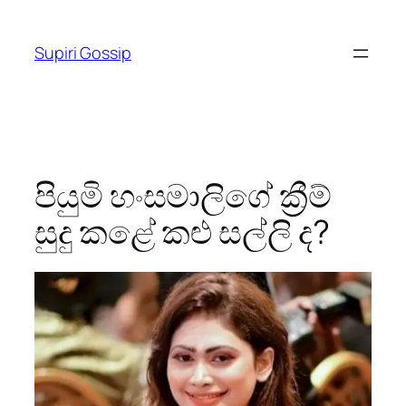
Skip
to
Supiri Gossip
content
පියුමි හංසමාලිගේ ක්‍රීම්
සුදු කළේ කළු සල්ලි ද?