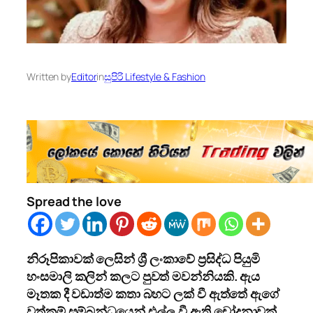
Written by
Editor
in
සුපිරි Lifestyle & Fashion
Spread the love
නිරූපිකාවක් ලෙසින් ශ්‍රී ලංකාවේ ප්‍රසිද්ධ පියුමි
හංසමාලි කලින් කලට පුවත් මවන්නියකි. ඇය
මෑතක දී වඩාත්ම කතා බහට ලක් වී ඇත්තේ ඇගේ
වත්කම් සම්බන්ධයෙන් එල්ල වී ඇති චෝදනාවක්