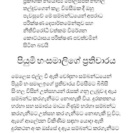
ප්‍රකාශක නියෝජ්‍ය පොලිස්පති නිහාල්
තල්දූවගෙන් කළ විමසීමක දී ඔහු
පැවසුවේ මේ සම්බන්ධයෙන් අපරාධ
පරීක්ෂණ දෙපාර්තමේන්තුව සහ
නීතිවිරෝධී වත්කම් විමර්ශන
කොට්ඨාසය පරීක්ෂණ පවත්වමින්
සිටින බවයි
පියුමි හංසමාලිගේ ප්‍රතිචාරය
මෙලෙස එල්ල වී ඇති චෝදනා සම්බන්ධයෙන්
පියුමි හංසමාලඉගේ ප්‍රතිචාරය විමසීමට බීබීසී
සිංහල විසින් උත්සහයන් රැසක් ගනු ලැබූව ද ඇය
සම්බන්ධ කරගැනීමට නොහැකි විය. දුරකතනය
හරහා සහ සමාජය මාධ්‍ය ගිණුම් හරහා සම්බන්ධ
කරගැනීමට උත්සහ කර ගැනීමට නොහැකි වූ විට,
ඇගේ ආලේපන විකිණීම සඳහා යොදා ඇති
දුරකථන අංක ඔස්සේ ද ඇය සම්බන්ධ කරගැනීමට