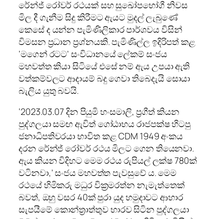
රේන්ජ් රෝවර් රථයක් සහ සුඛෝපභෝගී නිවස
මිල දී ගැනීම සිදු කිරීමට ඇයට මුදල් ලැබුණේ
කෙසේ ද යන්න පැමිණිලිකාර පාර්ශවය විසින්
විමසන ප්‍රධාන ප්‍රශ්නයකි. පැමිණිල්ල ඉදිරිපත් කළ
‘මගෙන් රටට’ සංවිධානයේ ලේකම් සංජය
මහවත්ත කියා සිටියේ එසේ නම් ඇය උපයා ඇති
වත්කම්වලට ආදායම් බදු ගෙවා තිබෙදැයි සොයා
බැලිය යුතු බවයි.
‘2023.03.07 දින පියුමි හංසමාලි, ප්‍රගීත් කියන
පුද්ගලයා සමඟ ඇවිත් ගෝඨාභය රාජපක්ෂ හිටපු
ජනාධිපතිවරයා භාවිත කළ CDM 1949 අංකය
දරන රේන්ජ් රෝවර් රථය මිලට ගෙන තියෙනවා.
ඇය කියන විදිහට මෙම රථය රුපියල් ලක්ෂ 780ක්
වටිනවා,’ සංජය මහවත්ත පැවසුවේ ය. මෙම
රථයේ හිමිකරු මධුර වික්‍රමරත්න නැමැත්තෙක්
බවත්, ඔහු වසර 40ක් පුරා යුද හමුදාවට ආහාර
සැපයීමේ කොන්ත්‍රාත්තුව භාරව සිටින පුද්ගලයා