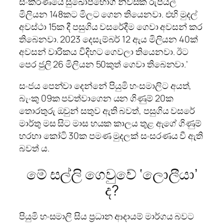
සංකීර්ණයේ සුඛෝපභෝගී නිවසක් රුපියල්
මිලියන 148කට මිලට ගෙන තියෙනවා. එහි මුදල්
අවස්ථා 15ක දී පසුගිය වසරේදීම ගෙවා අවසන් කර
තිබෙනවා. 2023 දෙසැම්බර් 12 ඇය මිලියන 40ක්
අවසන් වාරිකය විදිහට ගෙවලා තියෙනවා. ඊට
පෙර ජුලි 26 මිලියන 50කුත් ගෙවා තිබෙනවා.’
සංජය පෙන්වා දෙන්නේ පියුමි හංසමාලිට අයත්,
බැංකු 09ක පවත්වාගෙන යන ගිණුම් 20ක
තොරතුරු ඔවුන් සතුව ඇති බවත්, පසුගිය වසරේ
මාර්තු මස සිට මාස හයක කාලය තුළ ඇගේ ගිණුම්
හරහා කෝටි 30ක පමණ මුදලක් සංසරණය වී ඇති
බවත් ය.
මේ සල්ලි ගෙවුවේ ‘ලොලීයා’
ද?
පියුමි හංසමාලි සිය ප්‍රධාන ආදායම් මාර්ගය බවට