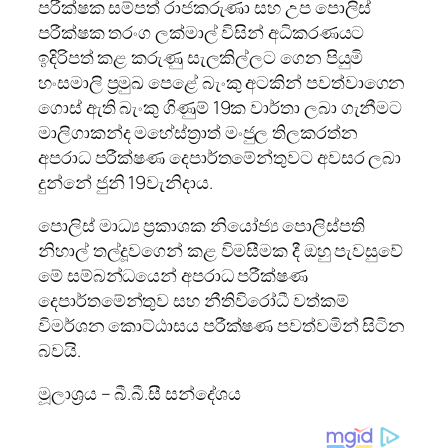
පරීක්ෂක සම්පත් රාජකරුණා සහ උප පොලිස්
පරීක්ෂක තරංග ලක්මාල් විසින් අධිකරණයට
ඉදිරිපත් කළ කරුණු සැලකිල්ලට ගෙන පියුමි
හංසමාලි ප්‍රමුඛ පෙළේ බැංකු අටකින් පවත්වාගෙන
ගොස් ඇති බැංකු ගිණුම් 19ක වාර්තා ලබා ගැනීමට
මාලිගාකන්ද මහේස්ත්‍රාත් මංජුල තිලකරත්න
අපරාධ පරීක්ෂණ දෙපාර්තමේන්තුවට අවසර ලබා
දුන්නේ ජුනි 19වැනිදාය.
පොලිස් මාධ්‍ය ප්‍රකාශක නියෝජ්‍ය පොලිස්පති
නිහාල් තල්දූවගෙන් කළ විමසීමක දී ඔහු පැවසුවේ
මේ සම්බන්ධයෙන් අපරාධ පරීක්ෂණ
දෙපාර්තමේන්තුව සහ නීතිවිරෝධී වත්කම්
විමර්ශන කොට්ඨාසය පරීක්ෂණ පවත්වමින් සිටින
බවයි.
මූලාශ්‍රය – බී.බී.සී සන්දේශය