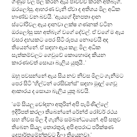
ගිණුම් වල පල කරන ඇය පාවිච්චි කරන අත්බෑග්,
ඔරලෝසු, ආභරණ වැනි ඒවා ද අතිශය මිල අධික
භාණ්ඩ වන බවයි. ‘ඇයගේ දිනපතා දාන
ස්ටෝරිවල ඇය දානවා ලක්ෂ ගණනක් වටින
ඔරලෝසු සහ අත්බෑග් වගේ දේවල්. ඒ වගේ ම ඇය
වසර දහයකට පෙර සිටි රූපය නොවෙයි අද
තියෙන්නේ. ඒ සඳහා ඇය කළ මිල අධික
සැත්කම්වලට ගෙවුවේ කොහොමද කියන
කාරණාවත් සොයා බැලිය යුතුයි..’
ඔහු පවසන්නේ ඇය සිය නව නිවස මිලට ගැනීමට
පෙර සිටි “හිල්ටන් රෙසිඩන්ස්” සඳහා මුදල් ගෙවූ
ආකාරය ද සොයා බැලිය යුතු බවයි.
‘මේ සියලු චෝදනා අතුරින් අපි පැමිණිල්ලේ
ඉදිරිපත් කරලා තිබෙන්නේ රේන්ජ් රෝවර් රථය
සහ නිවස මිල දී ගැනීම සම්බන්ධයෙන්. අපි සතුව
තිබෙන සියලු තොරතුරු අපි අපරාධ පරීක්ෂණ
දෙපාර්තමේන්තුවට දීලා තියෙනවා.’