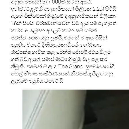
අනුගාමිකයන් 577,000ක් සිටින අතර,
ඉන්ස්ටර්ග්‍රෑම්හි අනුගාමිකයන් මිලියන 2.2ක් සිටියි.
ඇගේ ටික්ටොක් ගිණුමේ ද අනුගාමිකයන් මිලියන
1.6ක් සිටියි. වර්තමානය වන විට ඇය සම පැහැපත්
කරන ආලේපන අලෙවි කරන සමාගමක්
පවත්වාගෙන යනු ලබයි. එමෙන් ම ඇය විසින්
පසුගිය වසරේ දී හිටපු ජනාධිපති ගෝඨාභය
රාජපක්ෂ භාවිත කළ රේන්ජ් රොවර් රථය මිලට
ගත් බව ඇගේ සමාජ මාධ්‍ය ගිණුම් වල පළ කර
තිබුණි. එමෙන් ම ඇය ‘The Grand’ සුඛෝපභෝගී
මහල් නිවාස සංකීර්ණයෙන් නිවසක් ද මිලට ගනු
ලැබුවේ පසුගිය වසරේ යි.